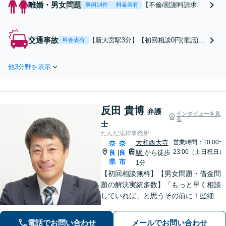
離婚・男女問題
【不倫/慰謝料請求に
事例14件
料金表有
強い弁護士(したい方/
されている方)】不倫
慰謝料トラブルの相
交通事故
【新大宮駅3分】【初回相談0円(電話)】
料金表有
談は毎月100件以上、
【着手金0円/成功報酬制】治療期間の延
慰謝料問題でお困り
長や慰謝料の増額交渉など、解決実績1,
の方はご相談・解決
他3分野を表示
000件以上の交通事故に強い弁護士が親
実績の豊富な弁護士
身に寄り添いサポートします。【電話
による無料相談をご
相談でご契約まで対応可/来所不要】
利用ください。【不
倫相談は初回0円】
反田 貴博
弁護
インタビューを見
【奈良県全域対応】
る
士
たんだ法律事務所
大和西大寺
営業時間：10:00~
奈
奈
23:00（土日祝日）
良
良
駅
から徒歩
|
県
市
1分
【初回相談無料】【男女問題・借金問
題の解決実績多数】「もっと早く相談
していれば」と思うその前に！些細な
ことでもまずはご相談ください。依頼
者さまと密に連絡を取り、納得できる
電話でお問い合わせ
メールでお問い合わせ