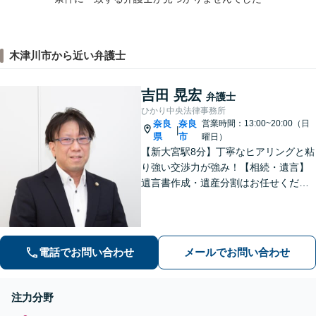
木津川市から近い弁護士
吉田 晃宏
弁護士
ひかり中央法律事務所
奈良
奈良
営業時間：13:00~20:00（日
|
県
市
曜日）
【新大宮駅8分】丁寧なヒアリングと粘
り強い交渉力が強み！【相続・遺言】
遺言書作成・遺産分割はお任せくださ
い【交通事故】賠償金の増額実績多
数、後遺障害の等級認定に定評あり
【借金問題】管財事件を同時廃止事件
に持ち込んだ事例あり【初回面談無
電話でお問い合わせ
メールでお問い合わせ
料】
注力分野