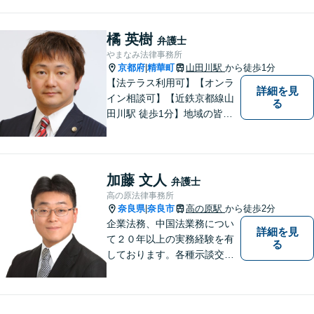
士との連携も可【近鉄奈良
当な金額を獲得します「保険
駅から徒歩５分】
会社の対応が横柄」「精神的
橘 英樹
に辛い」等疑問を感じたらご
弁護士
相談を【近鉄奈良駅５分】
やまなみ法律事務所
京都府
精華町
山田川駅
から徒歩1分
|
【法テラス利用可】【オンラ
詳細を見
イン相談可】【近鉄京都線山
る
田川駅 徒歩1分】地域の皆様
にとって最初に、何でも相談
できる場所でありたいと心が
けています
加藤 文人
弁護士
高の原法律事務所
奈良県
奈良市
高の原駅
から徒歩2分
|
企業法務、中国法業務につい
詳細を見
て２０年以上の実務経験を有
る
しております。各種示談交
渉、契約案件、海外取引等で
お悩みの場合は、お気軽にご
連絡ください。