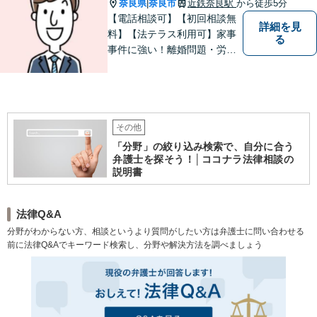
の方は、お気軽にご相談くだ
奈良県
奈良市
近鉄奈良駅
から徒歩5分
|
さい。
【電話相談可】【初回相談無
詳細を見
料】【法テラス利用可】家事
る
事件に強い！離婚問題・労働
問題・借金トラブルなど幅広
く解決。丁寧なサポート＆親
身な姿勢を心がけて対応！相
談しやすい弁護士を目指す
【夜間・休日面談可】【完全
その他
個室】【近鉄奈良駅5分】
「分野」の絞り込み検索で、自分に合う
弁護士を探そう！│ココナラ法律相談の
説明書
法律Q&A
分野がわからない方、相談というより質問がしたい方は弁護士に問い合わせる
前に法律Q&Aでキーワード検索し、分野や解決方法を調べましょう