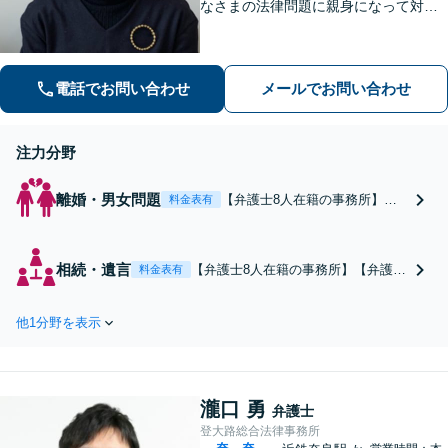
なさまの法律問題に親身になって対応
します【離婚問題】家族・子どもの問
題に強みあり【相続遺言】丁寧にお話
を伺うことを大切にしています【近鉄
電話でお問い合わせ
メールでお問い合わせ
奈良駅5分】【オンライン相談可】
注力分野
離婚・男女問題
【弁護士8人在籍の事務所】
料金表有
【弁護士歴10年以上】【女性目
線のサポート】親権・養育費・
面会交流・財産分与・慰謝料に
相続・遺言
【弁護士8人在籍の事務所】【弁護士
料金表有
関するトラブルはご相談くださ
10年以上】司法書士・不動産鑑定
い。今後の生活を見据えた解決
士・税理士との連携によりワンスト
策をご提案します【近鉄奈良駅
他1分野を表示
ップで迅速な対応が可能。相続争い
4分】【夜間・休日の相談可
を未然に防ぐためのご相談も承りま
能】
す【近鉄奈良駅4分】【夜間・休日の
相談可能】【オンライン相談可能】
瀧口 勇
弁護士
登大路総合法律事務所