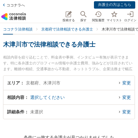
弁護士の方はこちら
ココナラへ
投稿する
探す
閲覧履歴
マイリスト
ログイン
ココナラ法律相談
京都府で法律相談できる弁護士
木津川市で法律相談
木津川市で法律相談できる弁護士
相談内容を絞り込むことで、料金表や事例、インタビュー有無が表示できま
す。特に各弁護士のプロフィール情報や弁護士費用、強みなどが注目されてい
ます。離婚や相続、交通事故から不動産、ネットトラブル、企業法務まで幅広
く取り扱う弁護士が多数。こんな法律相談をお持ちの方は是非ご利用くださ
い。木津川市で土日や夜間に発生した不倫慰謝料トラブルを今すぐに弁護士に
エリア
京都府、木津川市
変更
相談したい』『交通事故の過失割合や後遺障害のトラブル解決の実績豊富な近
くの弁護士を検索したい』『初回相談無料で自己破産や債務整理を法律相談で
相談内容
選択してください
変更
きる木津川市内の弁護士に相談予約したい』などでお困りの相談者さんにおす
すめです。
詳細条件
未選択
変更
条件に一致する弁護士が見つかりませんでした