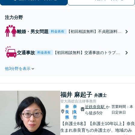
解決を目指します【大和西大寺駅1分】
【休日・夜間対応可】
注力分野
離婚・男女問題
【初回相談無料】不貞慰謝料・
料金表有
養育費の請求など幅広く対応！
「悩みを聞いてほしい」「離婚
を悩んでいる」という方もお気
交通事故
【初回相談無料】交通事故のトラブル
料金表有
軽にご相談ください。多くの女
解決・保険会社との交渉まですべてお
性依頼者さまからご相談あり
任せください！心身の負担を軽減でき
【休日・夜間対応可】【大和西
他3分野を表示
るよう全力でサポートします。フット
大寺駅1分】
ワークの軽さとスピーディな対応に自
信あり。損害賠償請求／示談交渉【休
日・夜間対応可】【大和西大寺駅1分】
福井 麻起子
弁護士
登大路総合法律事務所
奈
奈
近鉄奈良駅
か
営業時間：本
良
良
|
日定休日
ら徒歩5分
県
市
【弁護士8名】【弁護士10年以上】奈良
生まれ奈良育ちの弁護士が、地域のみ