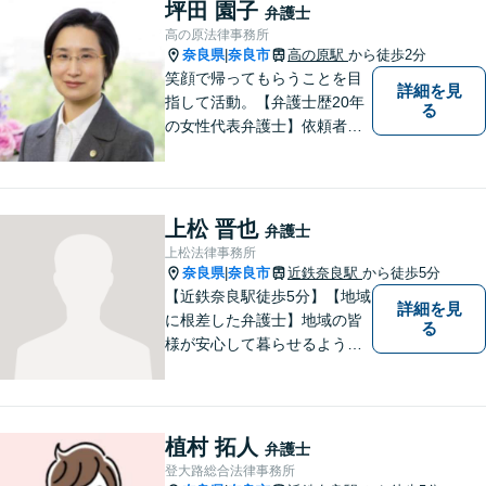
坪田 園子
弁護士
高の原法律事務所
奈良県
奈良市
高の原駅
から徒歩2分
|
笑顔で帰ってもらうことを目
詳細を見
指して活動。【弁護士歴20年
る
の女性代表弁護士】依頼者の
納得のできる結果に向けて最
善を尽くします。【元非常勤
調停官の経験】交渉ごとなら
お任せください！あなたのお
上松 晋也
弁護士
悩み、とことんお聞きしま
上松法律事務所
す。
奈良県
奈良市
近鉄奈良駅
から徒歩5分
|
【近鉄奈良駅徒歩5分】【地域
詳細を見
に根差した弁護士】地域の皆
る
様が安心して暮らせるように
力を尽くします。離婚問題／
相続問題／労働問題／不動産
問題／刑事事件など、幅広く
対応します。【夜間／休日対
植村 拓人
弁護士
応可】法律トラブルでお悩み
登大路総合法律事務所