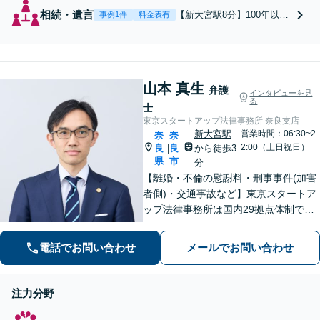
相続・遺言
【新大宮駅8分】100年以上
事例1件
料金表有
解決されずにいた遺産分割
を解決！丁寧なヒアリング
と粘り強い交渉力で最善の
解決を目指します。不動産
山本 真生
相続、遺留分減殺請求、特
弁護
インタビューを見
別受益・寄与分、相続放
る
士
棄・限定承認など実績多
東京スタートアップ法律事務所 奈良支店
数。遺言書作成もお任せく
新大宮駅
営業時間：06:30~2
奈
奈
ださい。【初回面談無料】
2:00（土日祝日）
良
良
から徒歩3
|
県
市
分
【離婚・不倫の慰謝料・刑事事件(加害
者側)・交通事故など】東京スタートア
ップ法律事務所は国内29拠点体制で全
国対応！【ご自宅からの電話相談にも
対応(法律相談は完全予約制)】各分野で
電話でお問い合わせ
メールでお問い合わせ
専門性の高い弁護士が寄り添い解決を
サポートします。
注力分野