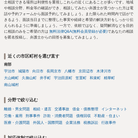
士相談できる場所は利便性を重視しこれらの近くにあることが多いです。地域
や相談分野、料金等の確認ができ、相談してみたい弁護士が見つかった方は電
話や予約フォームから面談予約してみましょう。また限られた時間内で話がで
きるよう、面談当日までに整理した事実や経緯と希望の解決方針をしっかり伝
えられるように準備しましょう。一方で、依頼ではなく、疑問解消などを目的
に相談のみをご希望の方は
無料法律Q&A(無料会員登録が必要)
であなたの相談
を匿名投稿し、弁護士からの回答を募集してみましょう。
近くの市区町村を選び直す
南部
宇治市
城陽市
向日市
長岡京市
八幡市
京田辺市
木津川市
大山崎町
久御山町
井手町
宇治田原町
笠置町
和束町
精華町
南山城村
分野で絞り込む
離婚・男女問題
相続・遺言
交通事故
借金・債務整理
インターネット
労働・雇用
刑事事件
詐欺・消費者問題
債権回収
不動産・住まい
医療・介護問題
外国人・国際問題
企業法務
税務訴訟
行政事件
対応体制で絞り込む