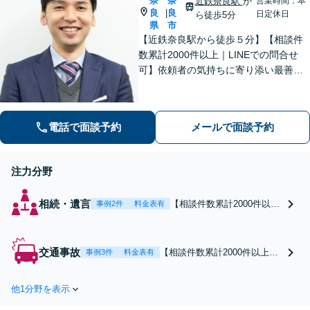
奈
奈
近鉄奈良駅
か
営業時間：本
良
良
|
日定休日
ら徒歩5分
県
市
【近鉄奈良駅から徒歩５分】【相談件
数累計2000件以上｜LINEでの問合せ
可】依頼者の気持ちに寄り添い最善の
解決策をご提案します。交通事故・相
続・借金・など幅広く対応【オンライ
ン法律相談可能】
電話で面談予約
メールで面談予約
注力分野
相続・遺言
【相談件数累計2000件以上
事例2件
料金表有
｜LINEでの問合せ可】弁護
士相談が初めての方でも自
分のペースで落ち着いてご
交通事故
【相談件数累計2000件以上｜
事例3件
料金表有
相談いただけます。相続分
LINEでの問合せ可】弁護士相
割協議、遺言書作成、相続
談が初めての方でも自分のペ
放棄でお悩みの方はご相談
他1分野を表示
ースで落ち着いてご相談いた
ください。税理士、司法書
だけます。得意の交渉力で正