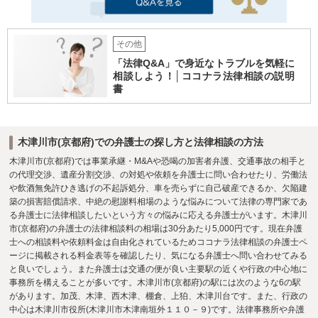
その他
「法律Q&A」で身近なトラブルを気軽に
相談しよう！│ココナラ法律相談の説明
書
木津川市(京都府)での弁護士の探し方と法律相談の方法
木津川市(京都府)では事業承継・M&Aや恐喝の加害者弁護、交通事故の相手と
の代理交渉、遺産分割交渉、の対処や依頼を弁護士に問い合わせたり、労働法
や飲酒無免許ひき逃げの不起訴処分、車を売らずに自己破産できるか、欠陥建
築の損害賠償請求、中絶の慰謝料相場のような悩みについて法律の専門家であ
る弁護士に法律相談したいという方々の悩みに応える弁護士がいます。木津川
市(京都府)の弁護士の法律相談料の相場は30分あたり5,000円です。現在弁護
士への相談料や依頼料金は自由化されているためココナラ法律相談の弁護士ペ
ージに掲載される料金表等を確認したり、気になる弁護士へ問い合わせてみる
と良いでしょう。また弁護士は交通の便が良い主要駅の近くや行政の中心地に
事務所を構えることが多いです。木津川市(京都府)の駅には次のような6の駅
があります。加茂、木津、西木津、棚倉、上狛、木津川台です。また、行政の
中心は木津川市役所(木津川市木津南垣外１１０－９)です。法律事務所や弁護