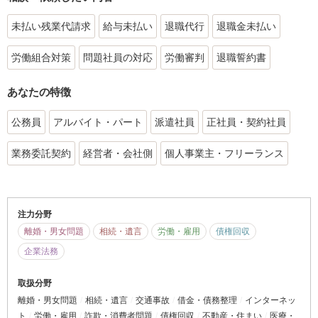
未払い残業代請求
給与未払い
退職代行
退職金未払い
労働組合対策
問題社員の対応
労働審判
退職誓約書
あなたの特徴
公務員
アルバイト・パート
派遣社員
正社員・契約社員
業務委託契約
経営者・会社側
個人事業主・フリーランス
注力分野
離婚・男女問題
相続・遺言
労働・雇用
債権回収
企業法務
取扱分野
離婚・男女問題
相続・遺言
交通事故
借金・債務整理
インターネッ
ト
労働・雇用
詐欺・消費者問題
債権回収
不動産・住まい
医療・