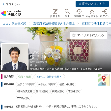
弁護士の方はこちら
ココナラへ
投稿する
探す
閲覧履歴
マイリスト
ログイン
ココナラ法律相談
京都府で法律相談できる弁護士
京都市で法律相談で
マイリストに入れる
おぎの しんいち
荻野 伸一
弁護士
荻野法律事務所
烏丸駅
京都府
京都市下京区四条通新町東入月鉾町47-3 四条新町ビル3階
注力分野
労働・雇用
他の注力分野を表示
対応体制
法テラス利用可
分割払い利用可
後払い利用可
初回面談無料
休日面談可
夜間面談可
電話相談可
WEB面談可
初回面談は30分無料です。 休日・夜間の面談は、事前にご予約ください。
注意補足