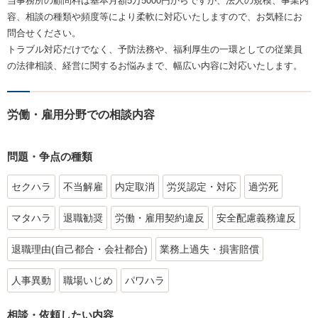
当事務所の顧問料は基本月額5万5000円からですが、法人の規模、事業内
容、相談の種類や頻度等により柔軟に対応いたしますので、お気軽にお
問合せください。
トラブル対応だけでなく、予防法務や、福利厚生の一環としての従業員
の法律相談、経営に関するお悩みまで、幅広い内容に対応いたします。
労働・雇用分野での相談内容
問題・争点の種類
セクハラ
不当解雇
内定取消
労災認定・対応
過労死
マタハラ
退職勧奨
労働・雇用契約違反
安全配慮義務違反
退職理由(自己都合・会社都合)
業務上過失・損害賠償
人事異動
職場いじめ
パワハラ
相談・依頼したい内容