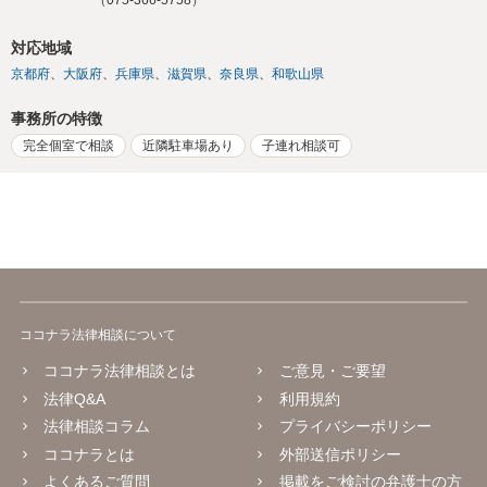
（075-366-5758）
対応地域
京都府
大阪府
兵庫県
滋賀県
奈良県
和歌山県
事務所の特徴
完全個室で相談
近隣駐車場あり
子連れ相談可
ココナラ法律相談について
ココナラ法律相談とは
ご意見・ご要望
法律Q&A
利用規約
法律相談コラム
プライバシーポリシー
ココナラとは
外部送信ポリシー
よくあるご質問
掲載をご検討の弁護士の方