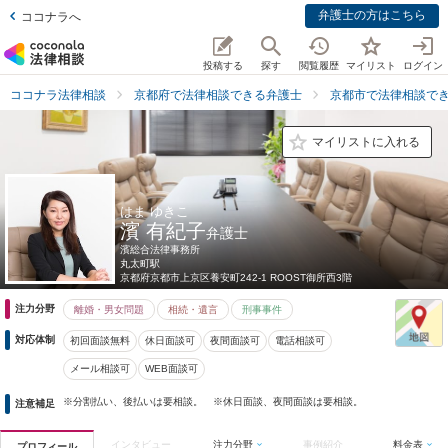
弁護士の方はこちら
ココナラへ
投稿する
探す
閲覧履歴
マイリスト
ログイン
ココナラ法律相談
京都府で法律相談できる弁護士
京都市で法律相談で
マイリストに入れる
はま ゆきこ
濱 有紀子
弁護士
濱総合法律事務所
丸太町駅
京都府
京都市上京区養安町242-1 ROOST御所西3階
注力分野
離婚・男女問題
相続・遺言
刑事事件
対応体制
初回面談無料
休日面談可
夜間面談可
電話相談可
メール相談可
WEB面談可
※分割払い、後払いは要相談。 ※休日面談、夜間面談は要相談。
注意補足
インタビュー
注力分野
事例紹介
料金表
プロフィール