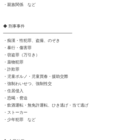
・親族関係 など
◆ 刑事事件
━━━━━━━━━━━━━━━━━
・痴漢・性犯罪、盗撮、のぞき
・暴行・傷害罪
・窃盗罪（万引き）
・薬物犯罪
・詐欺罪
・児童ポルノ・児童買春・援助交際
・強制わいせつ、強制性交
・住居侵入
・恐喝・脅迫
・飲酒運転・無免許運転、ひき逃げ・当て逃げ
・ストーカー
・少年犯罪 など