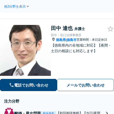
ます。「離婚を希望
医療コーディネーターで構成
している」「離婚を
他3分野を表示
された「交通事故専門チー
切り出された」「不
ム」があなたを徹底サポー
貞の慰謝料請求をし
ト！【相談料：初回無料※1】
たい」等お任せくだ
不利益な話し合いが進む前
さい。【リーズナブ
田中 達也
に、今すぐ相談！
弁護士
ルな料金設定】
田中・谷口法律事務所
徳島県
徳島市
営業時間：本日定休日
|
【徳島県内の全地域に対応】【夜間・
土日の相談にも対応します】
電話でお問い合わせ
メールでお問い合わせ
注力分野
離婚・男女問題
【初回相談無料】【当日/夜間/
料金表有