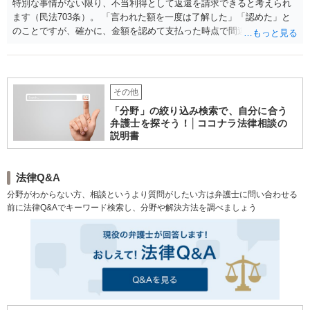
特別な事情がない限り、不当利得として返還を請求できると考えられ
に証明しなければならないが、C社として労働災害でないと考えるのであれ
ます（民法703条）。 「言われた額を一度は了解した」「認めた」と
ば、意見を申し述べる機会はあること、本件の解雇の問題は、客観的に復職
のことですが、確かに、金額を認めて支払った時点で間違いに気づい
可能な状態であれば復職を認めるべきであるし、復職不可能な状態でも労働
ていたとすれば、返還を請求できなくなってしまう余地があります
災害による休業中となると解雇は認められない可能性があることを説明し
（民法705条）。 しかし、金額を認めて支払った時点で間違いに気づ
た。 また、弁護士Yが、Dの労働時間や業務内容、Dのうつ病発症の経緯など
の背景事情の事実確認を行ったところ、Dは過去にうつ病を発症したことはな
いていなかったのであれば、やはり不当利得として返還を請求できる
く、うつ病発症前の長時間労働については客観的資料が少なく確認できなか
と考えられます。
その他
ったが、業務上のトラブル対応が重なった時期があったことが判明した。そ
こで弁護士Yは、長時間労働がないとすると労働災害となる可能性は低そうに
「分野」の絞り込み検索で、自分に合う
も思われるが、トラブル対応に関わる心理的負荷の程度と業務以外の心理的
弁護士を探そう！│ココナラ法律相談の
負荷のかかる出来事の有無によっては、労働災害と判断される可能性も否定
説明書
できないと説明した。 弁護士YはE部長と協議し、労災申請手続には協力し、
それ以外の請求については、現時点でDの請求をそのまま受けることはできな
いが、労災保険給付の結果次第では、必要な対応をとるという方針で臨ん
だ。 ◾️交渉・関係機関対応：争点の確認及び調整 弁護士Yは、弁護士Xに、労
法律Q&A
災申請手続には協力するが、Dには長時間労働の事実はなく、C社としては労
分野がわからない方、相談というより質問がしたい方は弁護士に問い合わせる
働災害ではないと考えており、労働災害であることを前提とした損害賠償や
前に法律Q&Aでキーワード検索し、分野や解決方法を調べましょう
解雇の撤回はできないこと、但し、復職については、産業医の診断を受けて
もらえれば、その診断結果を元に復職可否を判断すると説明した。弁護士X
は、産業医の診断を受けることを拒否し、労災申請手続を先に進めることを
求めたことから、労災申請手続を行うこととなった。 弁護士Yは、C社が労働
基準監督署に提出する予定の書類の内容を事前に確認し、事実関係が正確に
記載されているか、誤解を招く可能性のある表現はないか、説明すべき事項
が分かりやすく記載されているかという観点からアドバイスを行った。ま
た、弁護士Yは、今後想定される関係者の事情聴取などの手続についても予め
説明し、C社では、弁護士Yのアドバイスに従い、そのような手続への協力に