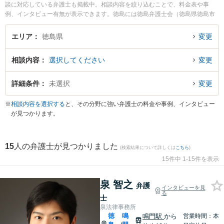
談に対応している弁護士も掲載中。相談内容を絞り込むことで、料金表や事
例、インタビュー有無が表示できます。徳島には徳島弁護士会（徳島県徳島市
新蔵町１丁目）があります。弁護士の傾向として、行政・司法の中心で裁判
所、役所、法律相談センターなどが集積する弁護士会の近くに法律事務所を構
エリア
徳島県
変更
えることが多いようです。他方で、交通の利便性を重視し、徳島駅(徳島市)、鴨
島駅(吉野川市)など主要駅の駅近くに弁護士事務所を構える弁護士も多くいま
相談内容
選択してください
変更
す。したがって弁護士検索をする際は単に自宅から近いというだけでなく、こ
ういった都道府県内の中心・主要エリアで弁護士検索すると選択肢の幅が広が
るかもしれません。パソコンの場合は左側のサイドバー、スマホの場合は画面
詳細条件
未選択
変更
下部の【検索条件を変更する】から、相談分野やエリア、料金表、解決事例な
ど条件を絞り込み検索できます。相談内容としては、次のような悩みやニーズ
※
相談内容を選択する
と、その分野に強い弁護士の料金や事例、インタビュー
をもった方が弁護士へ面談予約や弁護士費用の見積依頼をすることで悩み解決
が見つかります。
の一歩を踏み出すことが多いようです。『母が昔支払っていた不動産担保ロー
ンで過払金請求できるかもと聞きました。時効など詳しく知りたい』、『競合
他社から「当社の商品が特許権を侵害している」と警告書が。知財に強い弁護
15
人の弁護士が見つかりました
士・弁理士に相談したい』、『知り合いに酒の席で殴られたので訴えたい。刑
(検索結果について詳しくは
こちら
)
事事件の被害者側弁護に強い弁護士を頼みたい』
15件中 1-15件を表示
泉 智之
弁護
インタビューを見
る
士
泉法律事務所
徳
鳴
鳴門駅
から
営業時間：本