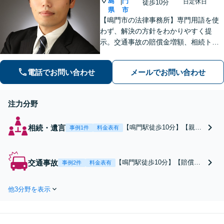
島
門
|
日定休日
徒歩10分
県
市
【鳴門市の法律事務所】専門用語を使
わず、解決の方針をわかりやすく提
示。交通事故の賠償金増額、相続トラ
ブル、企業法務の実績豊富！【初回面
談無料】どんな些細なことでもお気軽
電話でお問い合わせ
メールでお問い合わせ
にご相談ください。会計士・税理士、
社労士等とも連携。
注力分野
相続・遺言
【鳴門駅徒歩10分】【親族
事例1件
料金表有
間トラブルでお困りの方】
地元の相続に精通していま
す！調停／遺留分／相続放
交通事故
【鳴門駅徒歩10分】【賠償金
事例2件
料金表有
棄／事業承継など複雑な手
増額の交渉が得意】地元の交
続きは弁護士にお任せくだ
通事故に精通！保険会社との
さい！どのような解決をお
他3分野を表示
面倒なやりとりも全て代理。
望みか初回面談でしっかり
事故直後からすぐにご相談く
ヒアリング。遺言作成もお
ださい。後遺障害の等級認定
気軽にご相談ください。
／休業損害／過失割合に納得