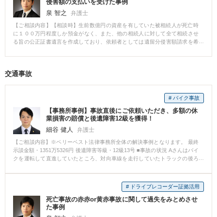
侵害額の支払いを受けた事例
いに独立する手続きで、問題は法的なものだけに限りません。この事例のよ
泉 智之
弁護士
うに離婚を考えるようになった直後に相談に来ていただければ、離婚して独
立するために何をするべきなのかなどを具体的に知ることができ、離婚に踏
【ご相談内容】【相談時】生前数億円の資産を有していた被相続人が死亡時
み出す依頼者も多くいます。笑顔で事務所を去る依頼者を見て、不安や悩み
に１００万円程度しか預金がなく、また、他の相続人に対して全て相続させ
をもったらまず相談に来ていただければと思う事案でした。
る旨の公正証書遺言を作成しており、依頼者としては遺留分侵害額請求を希
望したが、死亡時の残高を基準とすると請求は少額に留まるものだった。
【依頼後】手段を尽くして、多額の使途不明金につき認めさせ、４０００万
円の遺留分侵害額の支払いを受けた。
交通事故
# バイク事故
【事務所事例】事故直後にご依頼いただき、多額の休
業損害の賠償と後遺障害12級を獲得！
細谷 健人
弁護士
【ご相談内容】※ベリーベスト法律事務所全体の解決事例となります。 最終
示談金額・1351万5326円 後遺障害等級・12級13号 ■事故の状況 Aさんはバイ
クを運転して直進していたところ、対向車線を走行していたトラックの後ろ
に隠れていたバイクが右折してきたため、Aさんの運転するバイクに衝突し、
Aさんのバイクは転倒しました。 その結果、Aさんは右ひじ骨折の傷害を負い
ました。 傷病名：右肘頭骨折、右肘部管症候群 ■ご依頼内容 Aさんは、事故
# ドライブレコーダー証拠活用
直後から数日間入院し、退院してから1週間程度で当事務所にご相談いただき
死亡事故の赤赤or黄赤事故に関して過失をみとめさせ
ました。 ご相談時点で、相手方保険会社からはAさんにも過失があると主張
た事例
され、治療費の立替えを求められたり、休業損害もすぐに支払ってもらえる
かわからないという状況で、Aさんは痛みと不安を抱えた状態でした。 そこ