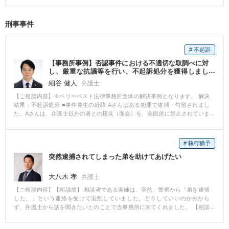
復に専念するようにと述べられていたのですが、ある日突然、会社から休職
期間満了を理由として退職手続をとられてしまいました。 Aさんとしては、
刑事事件
事前通告もなく突如一方的にそのような措置をとられたことに納得ができ
ず、弊所へ相談に来られました。 【ご相談内容】 Aさんは、入院していた期
間中に会社から送られてきた書類や、これまでの経緯を簡単にまとめた資料
# 不起訴
を持参し、相談に来られました。 相談では、これまでの就業状況、入院に至
った経緯、入院当初及び入院中の会社の態様、退職手続が取られた際の出来
【事務所事例】否認事件における不適切な取調べに対
事等を丁寧にお話いただけたので、弁護士としても頭の中でどういう事案で
し、厳重な抗議等を行い、不起訴処分を獲得しまし
あり、法的に何が問題になるかがスムーズに整理できました。 本件では、休
た。
細谷 健人
弁護士
職期間の満了を理由に退職の手続きが取られましたが、会社から送られてき
た資料を精査すると、そもそも会社側がとった退職処理には手続的に重大な
【ご相談内容】※ベリーベスト法律事務所全体の解決事例となります。 解決
問題があることや、入院期間中の会社側の対応に問題があることがわかり、
結果：不起訴処分 ■事件発生の経緯 Aさんはある犯罪で逮捕・勾留されまし
退職の有効性を争っていくことになりました。 【ベリーベストの対応とその
た。Aさんは、弁護士以外の者との接見（面会）を、全面的に禁止されていま
結果】 まずは、ベリーベストから相手方の会社に対して、本件退職手続きは
した。 ■相談～解決の流れ 弁護活動としては、まず、Aさんに「被疑者ノー
無効であるとして、通知書を送りました。 会社側は、Aさんを退職にしたこ
ト」という冊子を差し入れ、ここに取り調べ状況を逐一記録するようお願い
とについて違法性はないと強く争う姿勢を示してきたため、結果的に、裁判
しました。 次に、身柄解放に向けて、裁判所に対して勾留決定に対する準抗
# 執行猶予
で長期にわたり争うことになりました。 裁判手続きは長期にわたりました
告（異議申立て）を行い、これと同時に、少なくとも近親者には面会できる
が、本件の問題点を整理した書面を提出し、その問題点を示す資料を可能な
突然逮捕されてしまった弟を助けてあげたい
ようにと、接見禁止の一部解除の申立てを行いました。 しかし、いずれの申
限り提出していくことで、裁判書もこちら側が主張する問題点を理解してく
立ても裁判所には認めてもらえず、Aさんは弁護士以外、誰にも会えない状況
れました。 結果としては、訴訟において裁判所からAさんの主張が認められ
が続きました。 Aさんは毎日、「被疑者ノート」に取調状況を詳細に記載
大八木 孝
弁護士
るであろう心証が開示されたことから、給与2年分を超える解決金が支払われ
し、担当弁護士らが接見に行くたび、これを使って報告をしてくれました。
【ご相談内容】【相談前】 相談者である実姉は、突然、警察から「弟を逮捕
る和解が成立し、無事解決となりました。 ※ご依頼者様の守秘義務の観点か
「被疑者ノート」には、Aさんに自白を強要するための、非常に厳しい警察官
した。」という連絡を受けて混乱していました。どうしていいのか分から
ら、一部、内容を抽象化して掲載しております。
の言葉が、数多く記されていました。 警察官の取調べにより、真実が歪めら
ず、弁護士から話を聞きたいとのことで当事務所に来てくれました。 【相談
れるようなことは決してあってはならないことから、担当弁護士らは警察署
後】 まずは、実姉に対し、刑事手続の流れの概要から今後の見通しまでの全
長および検察庁に対し、即時に抗議書を送付しました。また、担当警察官に
体像を丁寧に説明しました。そして、被疑者である弟と接見を行いました。
対しても、電話にて抗議を行いました。 その後、Aさんに対する警察官の態