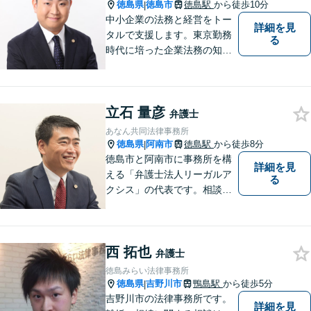
徳島県
徳島市
徳島駅
から徒歩10分
|
中小企業の法務と経営をトー
詳細を見
タルで支援します。東京勤務
る
時代に培った企業法務の知見
と中小企業診断士としての経
営の知見のシナジーで、徳島
の中小企業を中心に支援しま
立石 量彦
す。
弁護士
あなん共同法律事務所
徳島県
阿南市
徳島駅
から徒歩8分
|
徳島市と阿南市に事務所を構
詳細を見
える「弁護士法人リーガルア
る
クシス」の代表です。相談い
ただいた方の親族のつもりで
親身になり、本音ベースの相
談を心がけています。最近の
西 拓也
中心的取扱分野は遺産分割事
弁護士
件。徳島県出身。東京大学法
徳島みらい法律事務所
学部卒。
徳島県
吉野川市
鴨島駅
から徒歩5分
|
吉野川市の法律事務所です。
詳細を見