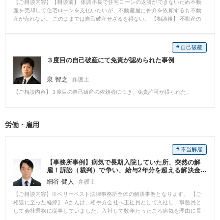
【ご相談内容】【相談前】 体調不良で住宅ローンの返済ができないため不動
ため、まずは受任通知を送付するなどして消費者金融などからの直接請求を
ば、14級9号の認定に留まった可能性も十分にありましたので、Aさんに喜ん
産を売却して住宅ローンを支払いたいが、不動産屋に仲介を依頼するも不動
止め、何度か面談を繰り返し、少しずつ気力を取り戻してもらった後に債務
でいただけて弁護士としても非常に嬉しい気持ちになりました。
産が売れない。 このままでは自己破産せざるを得ない。 【相談後】 不動産の
整理の手続を進めました。 【先生のコメント】 債務整理後、依頼者が当時の
売却による借金の処理を試みるが、万が一不動産が売れない場合は自己破産
自分の気持ちを振り返って「死ぬ以外に選択肢はないと思い込んでいた。」
することを条件に受任。 知人の不動産業者を通じて住宅ローンの残債務以上
という話をしてくれました。借金などで精神的に追い込まれ、その状態が長
の値段で買い取ってくれる買主を探すことに成功。 住宅ローンを完済した上
く続くと生死にかかわる問題になります。まずは、正常な精神状態と通常の
# 自己破産
で65万円程度を依頼者の手元に残すことができた。 【弁護士からのコメン
生活を取り戻すことを優先し、それから債務整理について考えるべきです。
３度目の自己破産にて免責が認められた事例
ト】 不動産のような固定資産を上手に換価することで、破産などの法的な借
また、特に理由がなく借金が増えてしまう依頼者は、その原因がライフスタ
金整理を回避できることがあります。 いかに早くいかに高く換価できるか、
イルにあることが多くあります。借金問題の解消だけではなく、今後の再起
債務整理弁護士の腕の見せどころです。
泉 智之
に向けて、生活改善を一緒に考えていきます。
弁護士
【ご相談内容】３度目の自己破産の依頼者につき、免責許可が得られた。
労働・雇用
# 不当解雇
【事務所事例】病気で長期入院していた所、突然の解
雇！訴訟（裁判）で争い、給与2年分を超える解決金
を得た
細谷 健人
弁護士
【ご相談内容】※ベリーベスト法律事務所全体の解決事例となります。 【ご
相談に至った経緯】 Aさんは、相手方会社へ正社員として入社し、事務員と
して会社業務に従事していました。入社して数年たったころ病気を理由に長
期入院をすることになりました。 会社にもその旨報告し、会社からも体調回