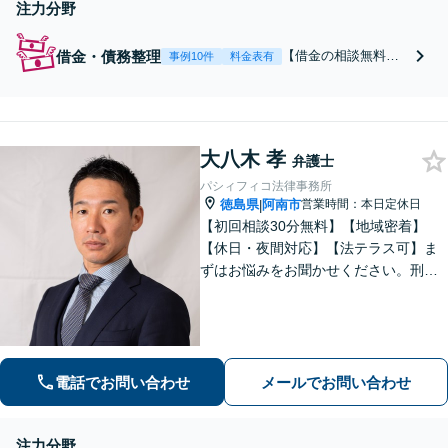
注力分野
借金・債務整理
【借金の相談無料】
事例10件
料金表有
【債務整理に特化】
【個人再生のノウハ
ウ多数】借金を約5分
の1に！自宅や車を残
大八木 孝
せます【自己破産の
弁護士
経験多数】すべての
パシィフィコ法律事務所
借金をゼロに【破産
徳島県
阿南市
営業時間：本日定休日
|
管財人経験有】【他
【初回相談30分無料】【地域密着】
士業とも連携】専門
【休日・夜間対応】【法テラス可】ま
知識と豊富な経験で
ずはお悩みをお聞かせください。刑事
スピード解決へ【分
事件：元検察官の経験を活かし、幅広
割払い／法テラス
く対応。離婚問題：協議・調停・裁
可】
判、各段階に対応。債務整理：苦しい
状況から抜け出すお手伝いをします。
電話でお問い合わせ
メールでお問い合わせ
注力分野