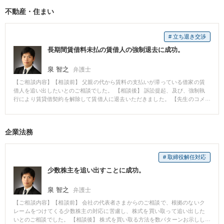
私が弁護活動を、実姉は、必要な物の手配をして差し入れるなどし、互いに
度はかなり改善されましたが、依然として自白を求める取調べは続きまし
不動産・住まい
連絡を密にしながら活動しました。起訴後、特に実姉には弟の精神的な支え
た。 担当弁護士らは、関連する現場などにも足を運び、事件を注意深く分析
になってもらいながら。弟への支援を続け、保釈の許可を得た上、執行猶予
検討した上で、最終的には担当検察官に対し、不起訴を求める終局処分意見
判決を得ることができました。 【先生のコメント】 突然「逮捕された」と聞
書を提出しました。 Aさんはその翌々日、不起訴釈放となりました。 ■解決の
# 立ち退き交渉
かされ、冷静な対応ができる人は多くはありません。また、刑事手続は専門
ポイント 担当弁護士らがAさんと時間をかけて何度も話をし、弁護方針や取
的で複雑あり、説明を一回聞いただけで理解するのは非常に困難です。相談
調べ対応について面密に打合せができたことが、事件の早期解決につながり
長期間賃借料未払の賃借人の強制退去に成功。
者が混乱している状況であればなおさらです。そのため、刑事手続の全体像
ました。
を理解してもらうため、丁寧で分かりやすい説明を繰り返します。また、実
泉 智之
弁護士
際の刑事弁護活動において、不起訴となるか、刑が減刑されるかは、刑事手
続の知識と経験が重要になります。その点、検察官として多くの事件に携わ
【ご相談内容】【相談前】 父親の代から賃料の支払いが滞っている借家の賃
った経験から、状況を正確に分析し、適切な弁護活動を実行していきます。
借人を追い出したいとのご相談でした。 【相談後】 訴訟提起、及び、強制執
行により賃貸借契約を解除して賃借人に退去いただきました。 【先生のコメ
ント】 賃借人に退去いただき、建物を撤去して新たな賃借人が見つかったと
のことで、ご満足いただきました。
企業法務
# 取締役解任対応
少数株主を追い出すことに成功。
泉 智之
弁護士
【ご相談内容】【相談前】 会社の代表者さまからのご相談で、根拠のないク
レームをつけてくる少数株主の対応に苦慮し、株式を買い取って追い出した
いとのご相談でした。 【相談後】 株式を買い取る方法を数パターンお示しし