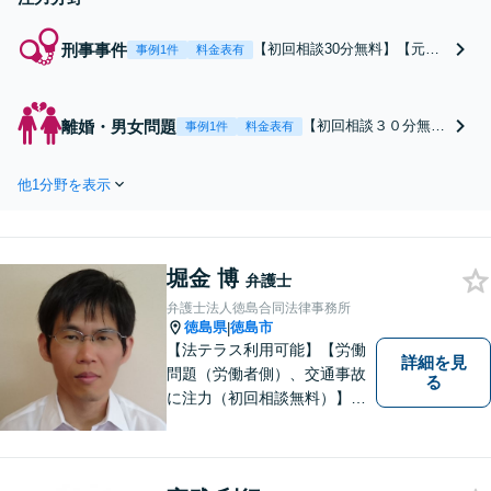
刑事事件
【初回相談30分無料】【元検
事例1件
料金表有
察官の弁護士】【休日・夜間
相談可】元検察官の経験を活
かし、捜査機関の動きを正確
離婚・男女問題
【初回相談３０分無
事例1件
料金表有
に予測し、最善の弁護方針を
料】【地域密着】【休
立て捜査段階から起訴～判決
日・夜間相談可】【法
まで戦略的に対応します。少
他1分野を表示
テラス利用可】離婚を
年事件ではお子さまの更生と
考え始めた頃から、協
社会復帰への道筋を共に考え
議・調停・裁判などの
ます
段階まで、どのフェー
堀金 博
ズからでもスムーズに
弁護士
対応し、依頼者さまの
弁護士法人徳島合同法律事務所
代理人として適切に交
徳島県
徳島市
|
渉します。
【法テラス利用可能】【労働
詳細を見
問題（労働者側）、交通事故
る
に注力（初回相談無料）】市
民の生活に関わる身近な事件
（労働問題/交通事故/不動産賃
貸借/消費者問題/離婚/相続/債