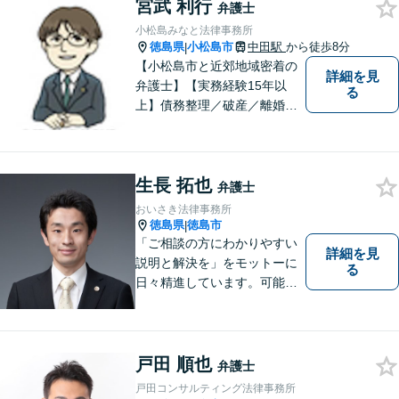
務整理など）を中心に、社会
宮武 利行
弁護士
的事件にも対応いたします。
小松島みなと法律事務所
お気軽にご相談ください。
徳島県
小松島市
中田駅
から徒歩8分
|
【小松島市と近郊地域密着の
詳細を見
弁護士】【実務経験15年以
る
上】債務整理／破産／離婚／
相続／遺言／交通事故／刑事
など幅広く対応。小松島市、
徳島市、阿南市、勝浦町など
生長 拓也
幅広くご相談を受付中。実務
弁護士
経験15年以上の弁護士が誠
おいさき法律事務所
実、丁寧に対応致します。
徳島県
徳島市
|
【無料相談あり】
「ご相談の方にわかりやすい
詳細を見
説明と解決を」をモットーに
る
日々精進しています。可能な
限り難解な専門用語をかみ砕
いて説明し、トラブルに遭い
不安な思いを抱えられている
戸田 順也
弁護士
戸田コンサルティング法律事務所