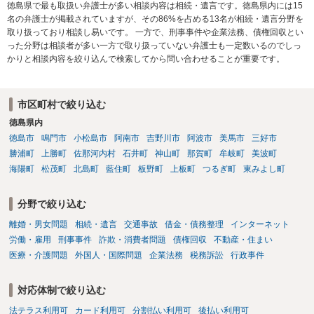
徳島県で最も取扱い弁護士が多い相談内容は相続・遺言です。徳島県内には15
名の弁護士が掲載されていますが、その86%を占める13名が相続・遺言分野を
取り扱っており相談し易いです。 一方で、刑事事件や企業法務、債権回収とい
った分野は相談者が多い一方で取り扱っていない弁護士も一定数いるのでしっ
かりと相談内容を絞り込んで検索してから問い合わせることが重要です。
市区町村で絞り込む
徳島県内
徳島市
鳴門市
小松島市
阿南市
吉野川市
阿波市
美馬市
三好市
勝浦町
上勝町
佐那河内村
石井町
神山町
那賀町
牟岐町
美波町
海陽町
松茂町
北島町
藍住町
板野町
上板町
つるぎ町
東みよし町
分野で絞り込む
離婚・男女問題
相続・遺言
交通事故
借金・債務整理
インターネット
労働・雇用
刑事事件
詐欺・消費者問題
債権回収
不動産・住まい
医療・介護問題
外国人・国際問題
企業法務
税務訴訟
行政事件
対応体制で絞り込む
法テラス利用可
カード利用可
分割払い利用可
後払い利用可