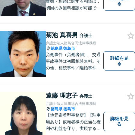
離婚・相続に関する相談は，
る
初回のみ無料相談が可能です
（要予約，事務所にお越しい
ただける方のみ。電話相談不
可。）。
菊池 真喜男
弁護士
弁護士法人徳島合同法律事務所
徳島県
徳島市
|
労働事件（労働者側）、交通
詳細を見
事故事件は初回相談無料。そ
る
の他、相続事件／離婚事件／
債務整理／行政事件など、幅
広い問題に対応可能！完全個
室対応でプライバシーが守ら
れます。【無料駐車場】
遠藤 理恵子
弁護士
弁護士法人津川総合法律事務所
徳島県
徳島市
|
【地元密着型事務所】【駐車
詳細を見
場あり】依頼者様の正当な権
る
利や利益を守り、実現するた