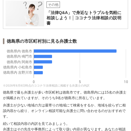
支障が出ないよう、関係者のスケジュール調整などの段取りを整えた。 ◾️解
その他
決：決定 労働基準監督署長は、Dのうつ病発症が労働災害ではないと決定
「法律Q&A」で身近なトラブルを気軽に
し、弁護士Xは、当該決定を不服として審査請求・再審査請求手続まで行った
相談しよう！│ココナラ法律相談の説明
ものの、結論は変わらず、それ以上の手続をすすめることなく終了した。 ◾️事
書
後対応：社内体制の整備 C社では本件の解決に至るまでに課題となった問題
点について、弁護士Yのアドバイスを受けながら、社内体制を整備した。具体
的には、復職の可否の判断の手続を円滑にすすめるための手続規程の整備、
労災保険給付申請手続の理解促進のための説明資料作成、労働時間管理体
徳島県の市区町村別に見る弁護士数
制・安全衛生規程の見直し、メンタルヘルスに関わる労働災害についての意
識付けを強く持つための管理職研修などを実施した。 その結果C社では、管
徳島県内 徳島市
理職を含む社員全体での労働時間管理や安全衛生に対する意識が高まり、本
徳島県内 鳴門市
件の問題発生前と比較し、社員全体の平均残業時間も減少し、これまで頻繁
徳島県内 阿南市
に発生していた精神疾患による休職者も減少した。
徳島県内 小松島市
徳島県内 吉野川市
0
5
10
※2026年8月8日時点のココナラ法律相談に掲載する弁護士の内訳
徳島県で最も弁護士が多い市区町村は徳島市です。徳島県内には15名の弁護士
が掲載されていますが、そのうち9名が徳島市に所在しています。
弁護士が少ない地域の方は最寄りの地域にて検索をするか、地域を絞らずに相
談内容から絞り、オンライン相談可能な弁護士に問い合わせるのがおすすめで
す。
続いて相談内容の内訳を見てみましょう。
弁護士はその先生や事務所によって取り扱い内容が異なります。あなたが相談