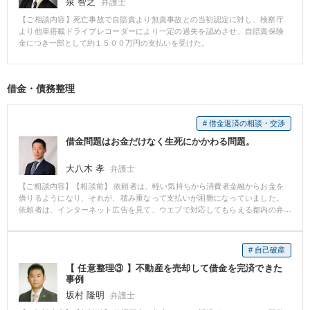
泉 智之
弁護士
で、弁護士に依頼をした場合にどういった対応をしてもらえるのかお問い合
【ご相談内容】死亡事故で自賠責より無責事故との当初認定に対し、検察庁
わせいただきました。 ■ベリーベスト法律事務所の対応とその結果 Aさんから
より他車搭載ドライブレコーダーにより一定の過失を認めさせ、自賠責保険
相談を受けた弁護士は、①過失割合の交渉、物損額の交渉、治療費や休業損
金につき一部として約１５００万円の支払いを受けた。
害の支払いに関する交渉、後遺障害申立て、最終的な賠償額の交渉をすべて
弁護士が代理して行うことができること、②事故直後から弁護士に依頼する
ことで医師の指示のもと適切な治療を受けることができ、症状固定をした後
に後遺障害等級が認定されやすくなること、③弁護士に依頼することで慰謝
借金・債務整理
料等の賠償額が大幅に増加する可能性が高いこと、④Aさんは弁護士費用特約
に加入していたため、原則弁護士費用の自己負担がないことを説明しまし
た。 その後、Aさんからご依頼をいただき、早速相手方保険会社に交渉を開
# 借金返済の相談・交渉
始しました。 その結果、すぐに保険会社は治療費を病院に直接支払う旨約束
し、休業損害も毎月支払うと約束してもらいました。 その後、Aさんは病院
借金問題はお金だけなく生死にかかわる問題。
での治療を継続していましたが、肘の痛みはなかなか治まらず、ドライバー
の仕事に復職することができないでいました。 事故から半年ほど経過した
大八木 孝
弁護士
頃、相手方保険会社は休業損害の支払いをストップするという交渉をしてき
【ご相談内容】【相談前】 依頼者は、軽い気持ちから消費者金融からお金を
ました。 そこで弁護士は、Aさんの主治医から休業が必要である旨の診断書
借りるようになり、それが、積み重なって支払いが困難になっていました。
を取得するようにAさんにアドバイスをし、職場からも出勤停止を指示する書
依頼者は、インターネット広告を見て、ウエブで対応してもらえる都内の弁
面を発行してもらいました。 その結果、保険会社は休業損害の支払いを継続
護士事務所に任意整理の依頼をしたものの、途中で辞任され、何ら事後の対
するよう方針を変更し、最終的には1年間以上も休業損害の支払いを受けるこ
応をせず放置している内に裁判所からの書類が多数届くようになりました。
とができました。 Aさんは懸命に治療を続けましたが、1年を経過しても痛み
また、携帯電話には、頻度に返済の催促の電話がかかってくるようになり、
が治まることはなかったため、医師から症状固定の診断を受け、後遺障害の
# 自己破産
仕事も手につかなくなり、自暴自棄な気持ちになって役場に相談にいったと
申立てをすることとなりました。 後遺障害の申立てにあたっては、事前に弁
【 任意整理③ 】不動産を売却して借金を完済できた
ころ、当事務所を紹介されて法律相談に来ました。 【相談後】 相談直後、す
護士が医師宛の書面を作成し、必要な検査を実施していただくよう依頼をし
事例
ぐに対応しなければいけない事柄を整理した上、今後の方針を相談しまし
ていましたので、医師が神経伝導速度検査を実施し、他覚的所見がある旨を
た。もっとも、依頼者は、相談時には、それまでの経緯から追い詰められて
後遺障害診断書に記載していただきました。 その結果、無事に12級13号が認
坂村 隆明
弁護士
いる様子で、今後について十分に考えるだけの余力がなさそうでした。その
定され、高額賠償につなげることができました。 弁護士に依頼していなけれ