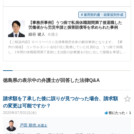
た上で、株主構成にあった手段をご検討いただき、それによって少数株主を
追い出すことに成功しました。 【先生のコメント】 会社の状況にあった手段
をともに考え、目標を達成することができました少数株主を追い出すことが
# 雇用契約書・就業規則作成
でき、安心して経営に専念することができるようになったと、ご満足いただ
【事務所事例】うつ病で私病休職期間満了後退職した
けました。
労働者から労災申請と損害賠償等を求められた事例
細谷 健人
弁護士
【ご相談内容】※ベリーベスト法律事務所全体の解決事例となります。 【事
件の発端】 コンサルタント会社C社に勤務していた社員Dは、うつ病で休職
し、1年間の休職期間満了直前に主治医の診断書をC社に出して復職を希望し
た。C社は、主治医の診断書では復職の可否を判断できないので、産業医の診
断を受けるようDに指示したが、Dは、就業規則の根拠がないことを理由に産
業医の診断を受けなかった。C社はDの復職を認めず、Dは休職期間満了によ
り退職した。 退職してから2週間後、Dが元の上司のE部長に対し、Dの休職
の原因は労働災害の疑いがあるから労災申請手続をして欲しいと求めてきた
徳島県の表示中の弁護士が回答した法律Q&A
が、E部長は、Dの休職は私病によるもので健康保険の傷病手当金も受給して
いたから、労災申請手続に協力はできないと拒否した。 その後、Dの代理人
と称する弁護士XからC社に対し、Dのうつ病発症はC社での長時間労働による
請求額を了承した後に誤りが見つかった場合、請求額
労働災害であるから労災申請手続をすること、労働災害及び不当に労災申請
手続を拒否したことに対する慰謝料等の損害賠償の支払、Dは労働災害で休業
の変更は可能ですか？
中に解雇されたから不当解雇であり解雇を撤回すること、を求める内容証明
2020年07月01日(水)
役にたった
1
郵便がC社に送付された。 【対応とその結果】 ◾️相談：事実の確認、対応方針
の決定 E部長は、弁護士から内容証明が届いたことから、法律事務所を訪
れ、弁護士Yと面談した。 弁護士Yは、傷病手当金を受給していた場合でも、
戸田 順也
弁護士
事後の精算の問題はあるが、労災保険給付が認められる場合もあること、C社
はDから労災保険給付を受けるために必要な証明を求められたときはすみやか