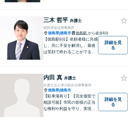
め、あらゆる努力を惜しみま
せん。寄り添い、細心の注意
を払い、丁寧に対処してまい
ります。個人・法人問わずあ
三木 哲平
弁護士
らゆる問題に対応可能！
朝田啓祐法律事務所
徳島県
徳島市
徳島駅
から徒歩6分
|
【徳島駅6分】依頼者様に共感
詳細を見
し、共に不安を解消し、最後
る
は笑顔で終わることがでるよ
うに取り組んで参ります。 じ
っくりとご相談者のお話しを
聴くことを第一と考えて、ご
内田 真
相談にのっています。 まずは
弁護士
ご相談ください。
弁護士法人津川総合法律事務所
徳島県
徳島市
|
【駐車場有り】【完全個室で
詳細を見
相談可能】市民の皆様の正当
る
な権利や利益を守り、実現す
るために市民の皆さんに寄り
添って、一つ一つの事案に丁
寧に対応してまいります。ご