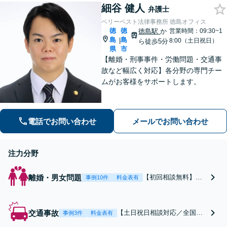
細谷 健人
できない等、損をしないよう
弁護士
に最後までフォローします！
ベリーベスト法律事務所 徳島オフィス
徳
徳
徳島駅
か
営業時間：09:30~1
島
島
|
8:00（土日祝日）
ら徒歩5分
県
市
【離婚・刑事事件・労働問題・交通事
故など幅広く対応】各分野の専門チー
ムがお客様をサポートします。
電話でお問い合わせ
メールでお問い合わせ
注力分野
離婚・男女問題
【初回相談無料】あ
事例10件
料金表有
なたの利益の最大化
を目指します。まず
は電話・メールで状
交通事故
【土日祝日相談対応／全国対
事例3件
料金表有
況を丁寧にお聞きし
応】弁護士、パラリーガル、