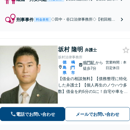
土日対応可】【離婚したい】
【モラハラ夫】【不貞（不
倫）】【親権・養育費】【別居
刑事事件
◇田中・谷口法律事務所◇【初回相談
料金表有
中の生活費の請求】【慰謝料・
無料】【当日/夜間/土日対応】【徳島県
財産分与】
内全地域スピード対応】ご本人やご家
族の今後の人生を見据え，親身に尽力
します。
坂村 隆明
弁護士
坂村法律事務所
徳
鳴
鳴門駅
から
営業時間：本
島
門
|
日定休日
徒歩7分
県
市
【借金の相談無料】【債務整理に特化
した弁護士】【個人再生のノウハウ多
数】借金を約5分の1に！自宅や車を残
せます！【自己破産の経験多数】すべ
ての借金をゼロに！【破産管財人経験
あり】【他士業とも連携】迅速・誠
電話でお問い合わせ
メールでお問い合わせ
実・丁寧な対応を実現【分割払い／法
テラス可】