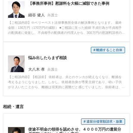
【事務所事例】慰謝料を大幅に減額できた事例
細谷 健人
弁護士
【ご相談内容】※ベリーベスト法律事務所全体の解決事例となります。 最終
金額：130万円（170万円の減額） ■ご相談に至った経緯 不貞行為が不貞相手
の配偶者に発覚し、不貞相手の配偶者の代理人から、300万円の慰謝料請求の
通知書が届いたため、弊所にご相談に来られました。 ■ご相談内容 不貞の現
場を不貞相手の配偶者の親に見られたので、不貞行為自体に争いはないが、
少しでも慰謝料の金額を減額してほしいとのこと。 ■ベリーベストの対応と
# 離婚すること自体
その結果 不貞相手と不貞相手の配偶者は離婚には至っていないものの、不貞
悩み出したらまず相談
を原因に別居していた。依頼者様が訴訟は避けたいとのことだったので、相
手方と粘り強い交渉を続け、130万円まで減額することに成功しました。
大八木 孝
弁護士
【ご相談内容】【相談前】 依頼者は、夫とのケンカが絶えなくなり、離婚を
考えるようになりました。しかし、依頼者自身が専業主婦であり、幼い子供
が２人いたことから、離婚は現実的に困難だと感じていました。依頼者は、
不安と悩みを抱えたまま生活していても気持ちが安定しませんでした。そこ
で、離婚を具体的に考えるに当たって、どのようになるのかを知りたくな
り、法律相談を申し込んできた。 【相談後】 法律相談後、依頼者は、今後、
相続・遺言
離婚して独立した生活を送るための見通しを持つことができました。そこか
ら、離婚するのであれば必要となる具体的事項についてひとつひとつを理解
し、それまで離婚が困難だと思っていた自分の考え方を改め、具体的に離婚
# 遺留分侵害額請求・放棄
を成立させ、新しい生活を始めました。 【先生のコメント】 弁護士に対する
離婚相談といえば、調停や裁判というイメージをお持ちになる依頼者が多く
使途不明金の領得を認めさせ、４０００万円の遺留分
います。しかし、離婚は、これまで夫婦で築き上げてきたものを分割して互