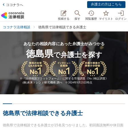
弁護士の方はこちら
ココナラへ
投稿する
探す
閲覧履歴
マイリスト
ログイン
ココナラ法律相談
徳島県で法律相談できる弁護士
あなたの相談内容にあった弁護士がみつかる
徳島県
で弁護士を探す
※
「法律相談プラットフォーム」に関する市場調査《No.1検証調査》
(株)未来トレンド研究機構 調べ ※2024年9月25日時点
徳島県で法律相談できる弁護士
徳島県で法律相談できる弁護士が15名見つかりました。初回面談無料や休日面