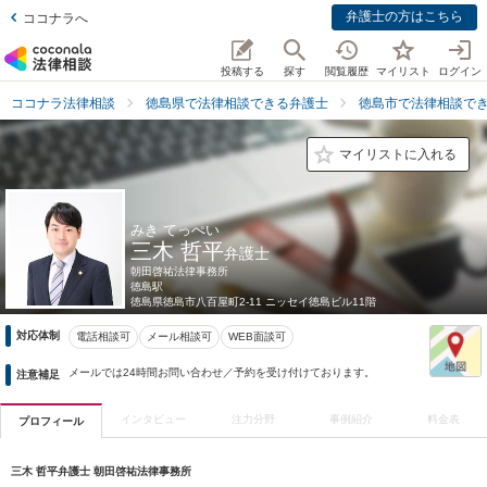
弁護士の方はこちら
ココナラへ
投稿する
探す
閲覧履歴
マイリスト
ログイン
ココナラ法律相談
徳島県で法律相談できる弁護士
徳島市で法律相談で
マイリストに入れる
みき てっぺい
三木 哲平
弁護士
朝田啓祐法律事務所
徳島駅
徳島県
徳島市八百屋町2-11 ニッセイ徳島ビル11階
対応体制
電話相談可
メール相談可
WEB面談可
メールでは24時間お問い合わせ／予約を受け付けております。
注意補足
インタビュー
注力分野
事例紹介
料金表
プロフィール
三木 哲平弁護士 朝田啓祐法律事務所