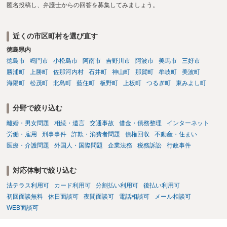
匿名投稿し、弁護士からの回答を募集してみましょう。
近くの市区町村を選び直す
徳島県内
徳島市
鳴門市
小松島市
阿南市
吉野川市
阿波市
美馬市
三好市
勝浦町
上勝町
佐那河内村
石井町
神山町
那賀町
牟岐町
美波町
海陽町
松茂町
北島町
藍住町
板野町
上板町
つるぎ町
東みよし町
分野で絞り込む
離婚・男女問題
相続・遺言
交通事故
借金・債務整理
インターネット
労働・雇用
刑事事件
詐欺・消費者問題
債権回収
不動産・住まい
医療・介護問題
外国人・国際問題
企業法務
税務訴訟
行政事件
対応体制で絞り込む
法テラス利用可
カード利用可
分割払い利用可
後払い利用可
初回面談無料
休日面談可
夜間面談可
電話相談可
メール相談可
WEB面談可