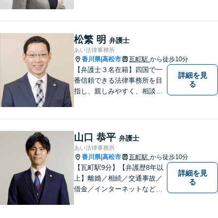
す。女性弁護士をお探しの方
はお問い合わせください。
松繁 明
弁護士
あい法律事務所
香川県
高松市
瓦町駅
から徒歩10分
|
【弁護士３名在籍】四国で一
詳細を見
番信頼できる法律事務所を目
る
指し、親しみやすく、相談し
やすい環境を整えておりま
す。お気軽にご相談くださ
い。
山口 恭平
弁護士
あい法律事務所
香川県
高松市
瓦町駅
から徒歩10分
|
【瓦町駅9分】【弁護歴8年以
詳細を見
上】離婚／相続／交通事故／
る
借金／インターネットなど幅
広い分野に対応可能です！依
頼者様の抱えるお気持ちや状