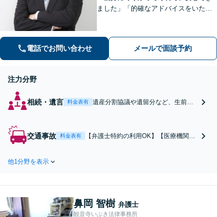
ました」「的確なアドバイスをいただ
けて、本当に助かりました」など、感
謝の声多数！共にお悩みを分かち合
い、解決の方針を考えてまいります
電話でお問い合わせ
メールで面談予約
【栗林公園駅7分／駐車場あり】
注力分野
相続・遺言
遺産分割協議や遺留分など、生前対
料金表有
策から亡くなった後のトラブル対応
まで幅広い実績があります。「複数
回の再婚で相続人が多数いる」「同
交通事故
【弁護士特約の利用OK】【医療機関と
料金表有
居人による使い込み」など、複雑な
連携】事故直後から迅速に対応！賠償
ご相談も多数解決！司法書士、税理
金アップに努めます。通院の仕方や主
士などと連携可【駐車場あり】
他1分野を表示
治医への対応、後遺障害診断書の書い
てもらい方・後遺障害申請手続きなど
をアドバイスいたします【電話・LIN
E・Web面談可】【駐車場あり】
鼻岡 智樹
弁護士
観音寺いぶき法律事務所