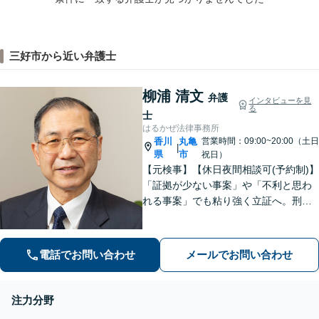
三好市から近い弁護士
柳浦 清文
弁護
インタビューを見
る
士
はるかぜ法律事務所
香川
丸亀
営業時間：09:00~20:00（土日
|
県
市
祝日）
【元検事】【休日夜間相談可(予約制)】
「証拠が少ない事案」や「不利と思わ
れる事案」でも粘り強く立証へ。刑事
事件だけでなく、離婚、相続、交通事
故、不動産などのトラブルにも幅広く
対応。丁寧な説明とヒアリングで、問
電話でお問い合わせ
メールでお問い合わせ
題解決に尽力します。
注力分野