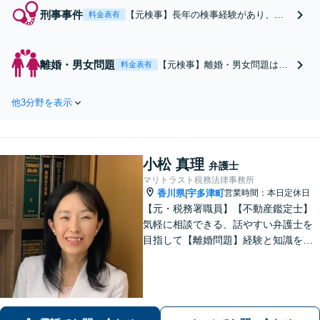
刑事事件
【元検事】長年の検事経験があり、身
料金表有
柄の釈放や不起訴となる為には何が必
要か、裁判では何を準備すべきか等を
熟知しています。ご依頼者やその家族
離婚・男女問題
【元検事】離婚・男女問題は、
料金表有
の人生を守り、早期釈放と納得のいく
感情的な要素も多く、早期に弁
処分を得る為、これまでの経験と知見
護士に相談し、専門家の目から
を最大限に生かし、真摯に弁護しま
他3分野を表示
見た事実認定とその解決方法を
す。
見出すことが必要です。当事務
所では、ご依頼者の方の気持ち
を大切にし、最善の選択肢をご
小松 真理
提案して、迅速・的確な問題解
弁護士
決を目指します。
マリトラスト税務法律事務所
香川県
宇多津町
営業時間：本日定休日
|
【元・税務署職員】【不動産鑑定士】
気軽に相談できる、話やすい弁護士を
目指して【離婚問題】経験と知識を駆
使し、依頼者さまにとってメリットあ
る解決を目指します【相続・遺言】相
続問題を法と税の両面からトータルサ
ポートいたします【駐車場あり】