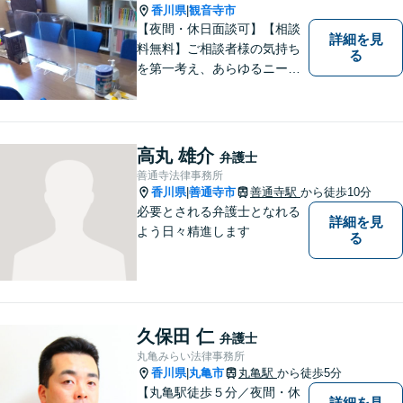
香川県
観音寺市
|
【夜間・休日面談可】【相談
詳細を見
料無料】ご相談者様の気持ち
る
を第一考え、あらゆるニーズ
にお応えできるプロフェッシ
ョナルとして、地域の皆さま
の問題解決のサポートをさせ
ていただきます。ご相談は無
高丸 雄介
弁護士
料ですので、お気軽にご相談
善通寺法律事務所
ください。
香川県
善通寺市
善通寺駅
から徒歩10分
|
必要とされる弁護士となれる
詳細を見
よう日々精進します
る
久保田 仁
弁護士
丸亀みらい法律事務所
香川県
丸亀市
丸亀駅
から徒歩5分
|
【丸亀駅徒歩５分／夜間・休
詳細を見