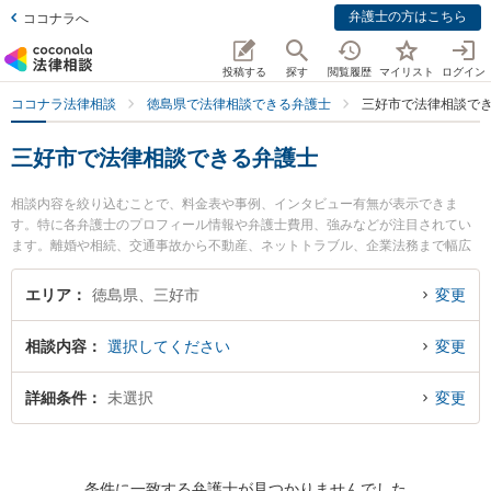
弁護士の方はこちら
ココナラへ
投稿する
探す
閲覧履歴
マイリスト
ログイン
ココナラ法律相談
徳島県で法律相談できる弁護士
三好市で法律相談で
三好市で法律相談できる弁護士
相談内容を絞り込むことで、料金表や事例、インタビュー有無が表示できま
す。特に各弁護士のプロフィール情報や弁護士費用、強みなどが注目されてい
ます。離婚や相続、交通事故から不動産、ネットトラブル、企業法務まで幅広
く取り扱う弁護士が多数。こんな法律相談をお持ちの方は是非ご利用くださ
い。三好市で土日や夜間に発生した不倫慰謝料トラブルを今すぐに弁護士に相
エリア
徳島県、三好市
変更
談したい』『交通事故の過失割合や後遺障害のトラブル解決の実績豊富な近く
の弁護士を検索したい』『初回相談無料で自己破産や債務整理を法律相談でき
相談内容
選択してください
変更
る三好市内の弁護士に相談予約したい』などでお困りの相談者さんにおすすめ
です。
詳細条件
未選択
変更
条件に一致する弁護士が見つかりませんでした