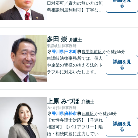
日対応可／資力の無い方は無
る
料相談制度利用可】丁寧な対
応を心がけております。お気
軽にご相談ください。（相談
は事前に御予約願います）
多田 崇
弁護士
東讃岐法律事務所
香川県
三木町
農学部前駅
から徒歩5分
|
東讃岐法律事務所では、個人
詳細を見
や企業の皆様の抱える法的ト
る
ラブルに対応いたします。 高
松まで行くのは少し遠いとい
う方は、当事務所をご利用く
ださい。
上原 みづほ
弁護士
みづほ法律事務所
香川県
高松市
瓦町駅
から徒歩9分
|
【女性弁護士対応】【子連れ
詳細を見
相談可】【バリアフリー】離
る
婚・相続問題に注力していま