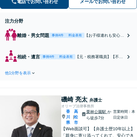
電話でお問い合わせ
メールでお問い合わせ
注力分野
離婚・男女問題
【お子様連れも安心】
事例4件
料金表有
不貞慰謝料の請求・被
請求、財産分与、離婚
協議、親権など離婚・
相続・遺言
【元・税務署職員】【不動
事例4件
料金表有
男女トラブルのあらゆ
産鑑定士】国税局相続税担
る問題に対応。親身に
当として15年のキャリア
お話を伺い、有利でス
他1分野を表示
有。複雑な相続問題も法務
ムーズな解決を実現で
と税務の両側面からワンス
きるよう尽力します
トップでサポート。相続
【駐車場あり】
前、相続発生後のトラブル
磯崎 亮太
とあらゆるフェーズのご相
弁護士
談に対応します【駐車場あ
オリーブ法律事務所
香
高
り】【電話・Web相談可】
栗林公園駅
か
営業時間：本
川
松
|
日定休日
ら徒歩7分
県
市
【Web面談可】【弁護士歴10年以上】
「親身に寄り添ってくれて、安心でき