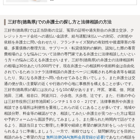
三好市(徳島県)での弁護士の探し方と法律相談の方法
三好市(徳島県)では正当防衛の立証、冤罪の証明や過失割合の弁護士交渉、ク
レジットカード会社への過払い金請求、給与遅配/未払いへの対応、の対処や
依頼を弁護士に問い合わせたり、フランチャイズ契約の有効性や後遺障害の等
級、多重債務の整理方法、サブリース・転貸借契約の解約、認知した際の養育
費相場のような悩みについて法律の専門家である弁護士に法律相談したいとい
う方々の悩みに応える弁護士がいます。三好市(徳島県)の弁護士の法律相談料
の相場は30分あたり5,000円です。現在弁護士への相談料や依頼料金は自由化
されているためココナラ法律相談の弁護士ページに掲載される料金表等を確認
したり、気になる弁護士へ問い合わせてみると良いでしょう。また弁護士は交
通の便が良い主要駅の近くや行政の中心地に事務所を構えることが多いです。
三好市(徳島県)の駅には次のような10の駅があります。坪尻、箸蔵、佃、阿波
池田、三縄、祖谷口、阿波川口、小歩危、大歩危、辻です。また、行政の中心
は三好市役所(三好市池田町シンマチ１５００－２)です。法律事務所や弁護士
相談できる場所は利便性を重視しこれらの近くにあることが多いです。地域や
相談分野、料金等の確認ができ、相談してみたい弁護士が見つかった方は電話
や予約フォームから面談予約してみましょう。また限られた時間内で話ができ
るよう、面談当日までに整理した事実や経緯と希望の解決方針をしっかり伝え
られるように準備しましょう。一方で、依頼ではなく、疑問解消などを目的に
相談のみをご希望の方は
無料法律Q&A(無料会員登録が必要)
であなたの相談を