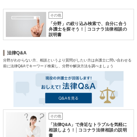
況をしっかり把握した上で、
皆様にとって最善の解決を模
索します。まずはお気軽にご
その他
相談ください。
「分野」の絞り込み検索で、自分に合う
弁護士を探そう！│ココナラ法律相談の
説明書
法律Q&A
分野がわからない方、相談というより質問がしたい方は弁護士に問い合わせる
前に法律Q&Aでキーワード検索し、分野や解決方法を調べましょう
その他
「法律Q&A」で身近なトラブルを気軽に
相談しよう！│ココナラ法律相談の説明
書