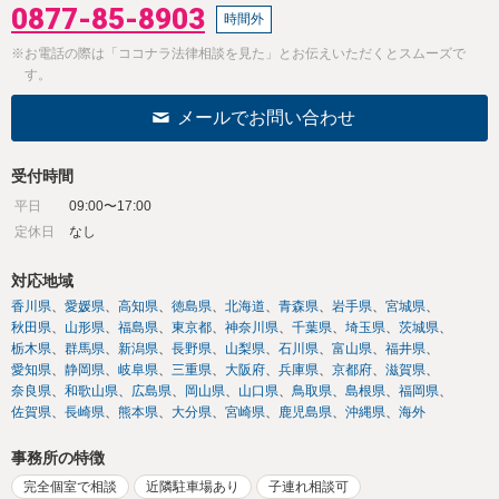
0877-85-8903
時間外
※お電話の際は「ココナラ法律相談を見た」とお伝えいただくとスムーズで
す。
メールでお問い合わせ
受付時間
平日
09:00〜17:00
定休日
なし
対応地域
香川県
愛媛県
高知県
徳島県
北海道
青森県
岩手県
宮城県
秋田県
山形県
福島県
東京都
神奈川県
千葉県
埼玉県
茨城県
栃木県
群馬県
新潟県
長野県
山梨県
石川県
富山県
福井県
愛知県
静岡県
岐阜県
三重県
大阪府
兵庫県
京都府
滋賀県
奈良県
和歌山県
広島県
岡山県
山口県
鳥取県
島根県
福岡県
佐賀県
長崎県
熊本県
大分県
宮崎県
鹿児島県
沖縄県
海外
事務所の特徴
完全個室で相談
近隣駐車場あり
子連れ相談可