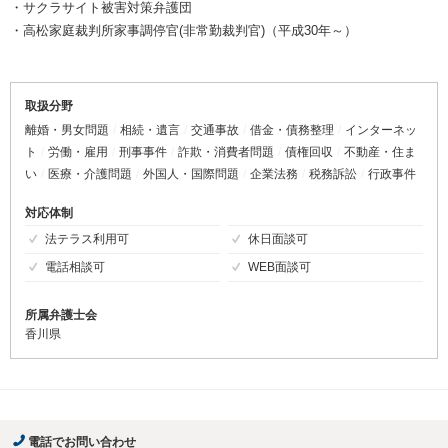
・サクラサイト被害対策弁護団
・高松家庭裁判所家事調停官(非常勤裁判官)（平成30年～）
取扱分野
離婚・男女問題
相続・遺言
交通事故
借金・債務整理
インターネッ
ト
労働・雇用
刑事事件
詐欺・消費者問題
債権回収
不動産・住ま
い
医療・介護問題
外国人・国際問題
企業法務
税務訴訟
行政事件
対応体制
法テラス利用可
休日面談可
電話相談可
WEB面談可
所属弁護士会
香川県
電話でお問い合わせ