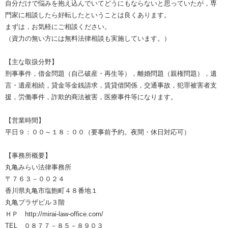
自分だけで悩みを抱え込んでいてどうにもならないと思っていたが，専
門家に相談したら好転したということは良くあります。
まずは，お気軽にご相談ください。
（資力の無い方には無料法律相談も実施しています。）
【主な取扱分野】
刑事事件，借金問題（自己破産・再生等），離婚問題（親権問題），遺
言・遺産相続，貸金等金銭請求，賃貸借関係，交通事故，犯罪被害者支
援，労働事件，詐欺的商法被害，医療事件等になります。
【営業時間】
平日９：００～１８：００（要事前予約。夜間・休日対応可）
【事務所概要】
丸亀みらい法律事務所
〒７６３－００２４
香川県丸亀市塩飽町４８番地１
丸亀プラザビル３階
ＨＰ http://mirai-law-office.com/
TEL ０８７７－８５－８９０３