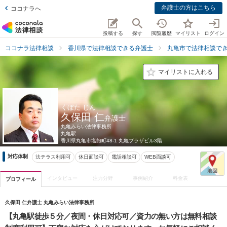
弁護士の方はこちら
ココナラへ
投稿する
探す
閲覧履歴
マイリスト
ログイン
ココナラ法律相談
香川県で法律相談できる弁護士
丸亀市で法律相談で
マイリストに入れる
くぼた じん
久保田 仁
弁護士
丸亀みらい法律事務所
丸亀駅
香川県
丸亀市塩飽町48-1 丸亀プラザビル3階
対応体制
法テラス利用可
休日面談可
電話相談可
WEB面談可
インタビュー
注力分野
事例紹介
料金表
プロフィール
久保田 仁弁護士 丸亀みらい法律事務所
【丸亀駅徒歩５分／夜間・休日対応可／資力の無い方は無料相談