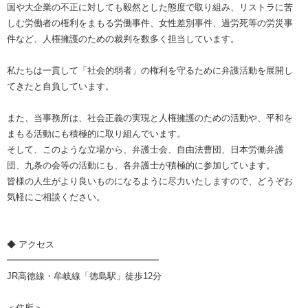
国や大企業の不正に対しても毅然とした態度で取り組み、リストラに苦
しむ労働者の権利をまもる労働事件、女性差別事件、過労死等の労災事
件など、人権擁護のための裁判を数多く担当しています。
私たちは一貫して「社会的弱者」の権利を守るために弁護活動を展開し
てきたと自負しています。
また、当事務所は、社会正義の実現と人権擁護のための活動や、平和を
まもる活動にも積極的に取り組んでいます。
そして、このような立場から、弁護士会、自由法曹団、日本労働弁護
団、九条の会等の活動にも、各弁護士が積極的に参加しています。
皆様の人生がより良いものになるように尽力いたしますので、どうぞお
気軽にご相談ください。
◆ アクセス
━━━━━━━━━━━━━━━━━
JR高徳線・牟岐線「徳島駅」徒歩12分
＜住所＞