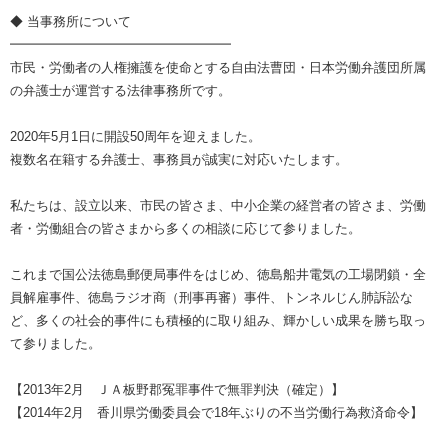
◆ 当事務所について
━━━━━━━━━━━━━━━━━
市民・労働者の人権擁護を使命とする自由法曹団・日本労働弁護団所属
の弁護士が運営する法律事務所です。
2020年5月1日に開設50周年を迎えました。
複数名在籍する弁護士、事務員が誠実に対応いたします。
私たちは、設立以来、市民の皆さま、中小企業の経営者の皆さま、労働
者・労働組合の皆さまから多くの相談に応じて参りました。
これまで国公法徳島郵便局事件をはじめ、徳島船井電気の工場閉鎖・全
員解雇事件、徳島ラジオ商（刑事再審）事件、トンネルじん肺訴訟な
ど、多くの社会的事件にも積極的に取り組み、輝かしい成果を勝ち取っ
て参りました。
【2013年2月 ＪＡ板野郡冤罪事件で無罪判決（確定）】
【2014年2月 香川県労働委員会で18年ぶりの不当労働行為救済命令】