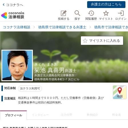
弁護士の方はこちら
ココナラへ
投稿する
探す
閲覧履歴
マイリスト
ログイン
ココナラ法律相談
徳島県で法律相談できる弁護士
徳島市で法律相談で
マイリストに入れる
きくち まきお
菊池 真喜男
弁護士
弁護士法人徳島合同法律事務所
徳島県
徳島市徳島本町2-7 浜口ビル
対応体制
法テラス利用可
相談料は１時間まで５０００円。ただし労働事件（労働者側）及び
注意補足
交通事故事件は初回の相談料無料。
インタビュー
注力分野
事例紹介
料金表
プロフィール