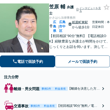
しでも多く回収できるよう尽
院前駅1分】【弁護士
笠原 輔
力【休日・夜間対応】【女学
弁護
インタビューを見
歴15年以上】
る
院前駅1分】【弁護士歴15年以
士
上】
かさはら法律事務所
広
広島
紙屋町東駅
営業時間：本
島
市中
|
日定休日
から徒歩1分
県
区
【初回相談“90分”無料】【電話相談O
K】経験豊富な弁護士が時間をかけて、
じっくりとお話を伺います。決して怒
ることなく、「辛い・悲しい・悔し
い」お気持ちに寄り添います。皆さま
電話で面談予約
メールで面談予約
の未来を明るくするために、誠心誠意
対応します【紙屋町東駅1分】
注力分野
離婚・男女問題
【離婚を決意した方
事例1件
料金表有
へ】【協議・調停・裁
判、どの段階でも◎】
【初回相談90分無料】
交通事故
【初回相談“90分”無料／電話
事例1件
料金表有
依頼者さまの将来に寄