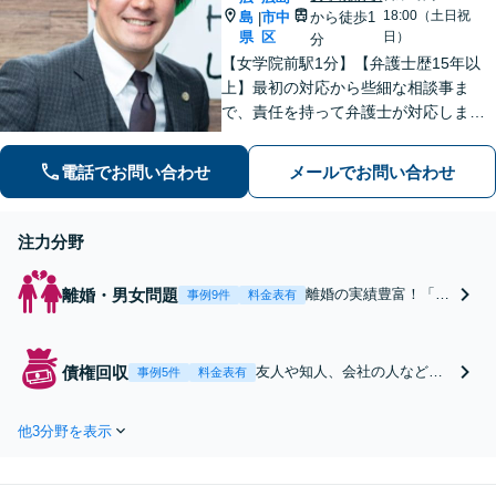
18:00（土日祝
島
市中
から徒歩1
|
県
区
日）
分
【女学院前駅1分】【弁護士歴15年以
上】最初の対応から些細な相談事ま
で、責任を持って弁護士が対応しま
す。事件の見通しもできる限りわかり
やすくご説明。依頼者さまの不安の軽
電話でお問い合わせ
メールでお問い合わせ
減に努めつつ「誠実さ・早期解決」を
大切にしています【休日夜間可】
注力分野
離婚・男女問題
離婚の実績豊富！「妻
事例9件
料金表有
に不倫慰謝料を請求し
たい」「夫に不倫が知
られた」「夫との財産
債権回収
友人や知人、会社の人など、
事例5件
料金表有
分与で揉めている」な
個人間の貸し借りはご相談く
ど、ご相談ください。
ださい！「音信不通になっ
次のかけがえのない人
他3分野を表示
た」「一向に返してくれな
生のために、スムーズ
い」交渉や訴訟、差押え、強
解決を目指します【休
制執行、財産開示などで、少
日・夜間対応】【女学