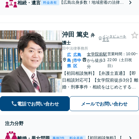
相続・遺言
【広島出身多数！地域密着の法律事
料金表有
務所】【相続問題の取扱件数は福山
市でトップクラス】【ワンストップ
サービス】税理士、司法書士、社会
保険労務士、土地家屋調査士など、
地元で信頼される各士業との緊密な
沖田 篤史
弁
インタビューを
連携体制「丁寧かつシンプルな説明
見る
護士
を心がけます」
田中法律事務所
女学院前駅
営業時間：10:00~
広
広島
22:00（土日祝
島
市中
から徒歩3
|
県
区
日）
分
【初回相談無料】【弁護士直通】【即
日相談対応可】【女学院前徒歩3分】離
婚・刑事事件・相続をはじめとする身
近な問題について、法律面にとどまら
ない真の問題解決を目指して誠実かつ
電話でお問い合わせ
メールでお問い合わせ
迅速な対応を致します。是非、お気軽
にご相談ください。
注力分野
離婚・男女問題
【初回相談無料】【弁
事例2件
料金表有