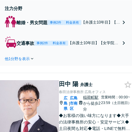
注力分野
離婚・男女問題
【弁護士10年目】【女
事例2件
料金表有
学院前駅徒歩5分】婚
姻費用請求、DV・モ
ラハラ、慰謝料の請
交通事故
【弁護士10年目】【女学院前
事例2件
料金表有
求、子どもの親権や面
駅徒歩5分】「賠償金額に納得
会交流など幅広く対応
いかない」「保険会社との交
しております。【セミ
他1分野を表示
渉が苦痛」などご相談くださ
ナー講師経験あり】難
い【セミナー講師経験あり】
しい法律を分かりやす
交通事故の難しい手続きや法
く説明します【Zoom
律をわかりやすい言葉でお伝
面談対応可能】
田中 陽
えします。【初回相談無料】
弁護士
【Zoom相談可能】
春田法律事務所 広島オフィス
稲荷町駅
営業時間：00:00~
広
広島
23:59（土日祝日）
島
市南
から徒歩2
|
県
区
分
◆お客様の強い味方になります◆大手
の法律事務所の安心・安定サービス◆
土日夜間も対応◆電話・LINEで無料相