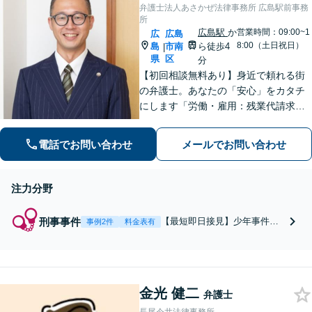
弁護士法人あさかぜ法律事務所 広島駅前事務
所
広島駅
か
営業時間：09:00~1
広
広島
8:00（土日祝日）
島
市南
ら徒歩4
|
県
区
分
【初回相談無料あり】身近で頼れる街
の弁護士。あなたの「安心」をカタチ
にします「労働・雇用：残業代請求、
不当解雇、労災など、労働者側の対応
実績が豊富」「不動産：不動産を相続
電話でお問い合わせ
メールでお問い合わせ
すべきか、放棄すべきか冷静に判断で
きるようサポートいたします」【広島
駅４分】
注力分野
刑事事件
【最短即日接見】少年事件の
事例2件
料金表有
対応実績あり。逮捕・勾留か
ら示談交渉まで、痴漢・薬
物・傷害などあらゆる刑事事
件に対応します。前科回避や
金光 健二
執行猶予獲得に向けて、依頼
弁護士
者さまとご家族に寄り添いサ