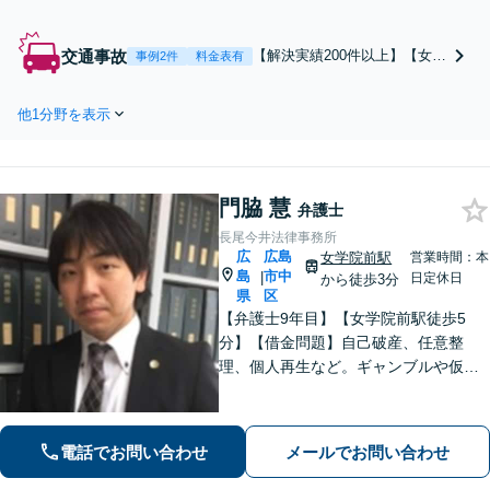
【キッズスペースあ
り】【熟年離婚対応】
不貞慰謝料請求／親
交通事故
【解決実績200件以上】【女学
事例2件
料金表有
権・養育費／財産分与
院前徒歩2分】損害賠償金を増
など、幅広く対応可能
額・後遺障害の等級認定・示
です。自身の離婚経験
他1分野を表示
談交渉など交通事故被害に関
から、ご相談者様の気
してはお任せください！【子
持ちに深く寄り添い対
連れ相談可】【弁護士費用特
応します。【広島駅徒
約利用可】【初回相談無料】
歩圏内】
門脇 慧
セカンドオピニオンのご相談
弁護士
も承ります
長尾今井法律事務所
広
広島
女学院前駅
営業時間：本
島
市中
|
日定休日
から徒歩3分
県
区
【弁護士9年目】【女学院前駅徒歩5
分】【借金問題】自己破産、任意整
理、個人再生など。ギャンブルや仮想
通貨で破産した場合もご相談ください
【交通事故】後遺症の認定、賠償金額
などご相談ください【夜間土日祝相談
電話でお問い合わせ
メールでお問い合わせ
可】【初回相談無料】【Zoom面談可】