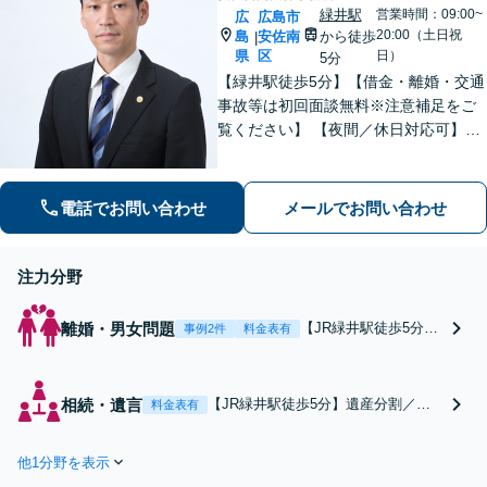
緑井駅
営業時間：09:00~
広
広島市
20:00（土日祝
島
安佐南
から徒歩
|
県
区
日）
5分
【緑井駅徒歩5分】【借金・離婚・交通
事故等は初回面談無料※注意補足をご
覧ください】 【夜間／休日対応可】丁
寧なヒアリング／アドバイスでご相談
者様の利益を全力で守ります。あなた
を第一に考えたパートナー弁護士に。
電話でお問い合わせ
メールでお問い合わせ
早めのご相談が有利な解決の鍵です。
注力分野
離婚・男女問題
【JR緑井駅徒歩5分】
事例2件
料金表有
【弁護士直通電話あ
り】離婚調停／養育費
／財産分与／不貞の慰
相続・遺言
【JR緑井駅徒歩5分】遺産分割／遺
料金表有
謝料請求など離婚に関
留分／相続放棄／遺言作成など相続
する問題解決のため、
問題でお困りの方はご相談くださ
あなたの代わりに交
他1分野を表示
い。相続争いの円満な解決を目指し
渉！依頼者の心の負担