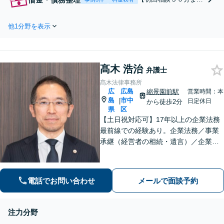
含む財産分与、熟年離
無料】【本通り電停近
婚もご相談ください
く】個人・法人を問わ
【休日・夜間対応可】
他1分野を表示
ず、借金のお悩みはま
離婚後の生活を見据え
ずご相談ください。自
たアドバイスやサポー
己破産・任意整理・個
トも【完全個室】【子
人再生・各種ガイドラ
連れ相談可】【本通駅
髙木 浩治
インに基づく債務整理
弁護士
5分】
手続等の流れをご説明
髙木法律事務所
し、より良い解決を目
広
広島
縮景園前駅
営業時間：本
指します。
島
市中
|
日定休日
から徒歩2分
県
区
【土日祝対応可】17年以上の企業法務
最前線での経験あり。企業法務／事業
承継（経営者の相続・遺言）／企業の
労務問題や債権回収など、企業・経営
者さまのお悩みはご相談ください。経
験を活かした的確な対応で、企業の発
電話でお問い合わせ
メールで面談予約
展と経営をサポート。顧問契約もお任
せください
注力分野