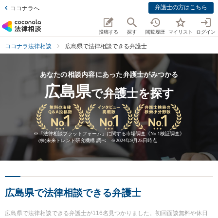
弁護士の方はこちら
ココナラへ
投稿する
探す
閲覧履歴
マイリスト
ログイン
ココナラ法律相談
広島県で法律相談できる弁護士
あなたの相談内容にあった弁護士がみつかる
広島県
で弁護士を探す
※
「法律相談プラットフォーム」に関する市場調査《No.1検証調査》
(株)未来トレンド研究機構 調べ ※2024年9月25日時点
広島県で法律相談できる弁護士
広島県で法律相談できる弁護士が116名見つかりました。初回面談無料や休日