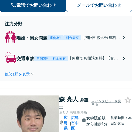
電話でお問い合わせ
メールでお問い合わせ
注力分野
離婚・男女問題
【初回相談60分無料】
事例3件
料金表有
【慰謝料・離婚問題に
ついて6,000件以上の
豊富な相談実績】【着
交通事故
【何度でも相談無料】【交通
事例3件
料金表有
手金の返金保証あり】
事故の経験豊富な元裁判官が
浮気・不倫の慰謝料請
在籍】【交通事故の専門部署
求、請求された慰謝料
他3分野を表示
をご用意】交通事故の被害は
の減額交渉はもちろん
弁護士にご相談ください。保
財産分与や婚姻費用、
険会社と交渉し、治療期間の
婚約破棄など様々な離
延長や賠償金の増額を勝ち取
婚・男女問題の解決実
森 亮人
ります。後遺障害の等級認定
弁護
インタビューを見
績が豊富です。
る
の手続きなどもお任せくださ
士
い。
まりん法律事務所
広
広島
女学院前駅
営業時間：本
島
市中
|
日定休日
から徒歩1分
県
区