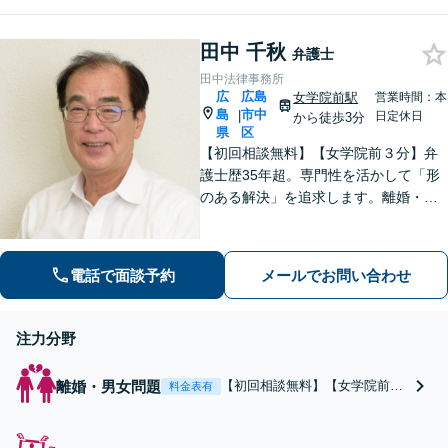
績多数。遺留分侵害額請求
に注力しており、豊富なノ
田中 千秋
ウハウあり。税理士とも連
弁護士
携し税金面でのメリット・
田中法律事務所
デメリットを踏まえた解決
広
広島
女学院前駅
営業時間：本
が可能。難しい複雑な相続
島
市中
|
日定休日
から徒歩3分
問題でも、お任せくださ
県
区
い。
【初回相談無料】【女学院前３分】弁
護士歴35年超。専門性を活かして「形
のある解決」を追求します。離婚・債
務整理・不動産・相続・企業法務な
ど、個人・法人ともに実績豊富です。
話しやすい弁護士に是非ご相談くださ
電話で面談予約
メールでお問い合わせ
い。（合同庁舎内郵便局近く）
注力分野
離婚・男女問題
【初回相談無料】【女学院前３
料金表有
分】離婚話が進まない方へ、離
婚成立という「形のある解決」
を目指します。35年超の経験を