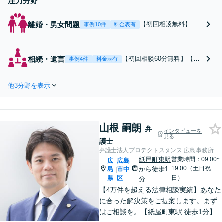
注力分野
離婚・男女問題
【初回相談無料】あ
事例10件
料金表有
なたの利益の最大化
を目指します。まず
は電話・メールで状
相続・遺言
【初回相談60分無料】【全
事例4件
料金表有
況を丁寧にお聞きし
国対応】税理士・司法書士
ます。「離婚を希望
と連携可能！遺産分割／遺
している」「離婚を
他3分野を表示
留分／遺言書作成／相続放
切り出された」「不
棄／相続人・財産調査／相
貞の慰謝料請求をし
続税対策等お任せくださ
たい」等お任せくだ
い。【明瞭な料金プラン】
さい。【リーズナブ
山根 嗣朗
【解決実績豊富】【電話相
弁
インタビューを
ルな料金設定】
見る
談可】
護士
弁護士法人プロテクトスタンス 広島事務所
紙屋町東駅
営業時間：09:00~
広
広島
19:00（土日祝
島
市中
から徒歩1
|
県
区
日）
分
【4万件を超える法律相談実績】あなた
に合った解決策をご提案します。まず
はご相談を。【紙屋町東駅 徒歩1分】