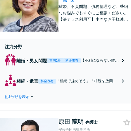
県
区
離婚、不貞問題、債務整理など、些細
なお悩みでもすぐにご相談ください。
【法テラス利用可】小さなお子様連れ
でも安心してご利用いただけるよう、
完全個室で対応。【初回相談無料】女
性ならでは気配りと法の知識と経験を
もって速やかにサポート。
注力分野
離婚・男女問題
【不利にならない離婚
事例2件
料金表有
に】「慰謝料・養育費
を請求したい」「子ど
もと面会させてもらえ
相続・遺言
「相続で揉めそう」「相続を放棄し
料金表有
ない」「パートナーの
たい」「財産が使い込まれているか
不貞を疑っている」な
も」などのお悩みはご相談くださ
ど、ご自身で行動する
他1分野を表示
い。感情に振り回されることがない
前にご相談ください！
よう、相続・遺言問題を法律で冷静
弁護士から今後の経済
に解決いたします。精神的な負担を
面についてもわかりや
軽減し、不利にならない主張をサポ
すくお伝えし、最後ま
原田 龍明
ートいたします。
弁護士
でサポート。
安佐合同法律事務所