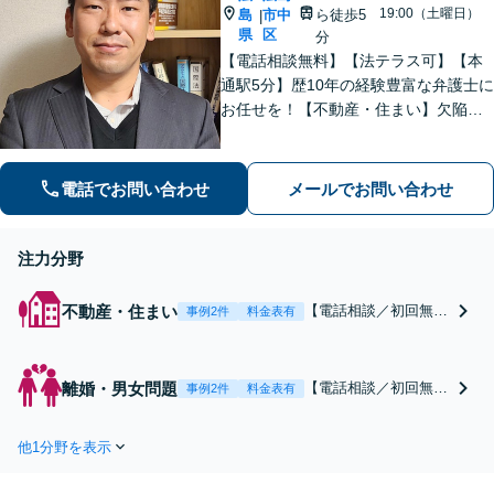
19:00（土曜日）
島
市中
ら徒歩5
|
県
区
分
【電話相談無料】【法テラス可】【本
通駅5分】歴10年の経験豊富な弁護士に
お任せを！【不動産・住まい】欠陥住
宅など幅広いトラブルに対応【離婚問
題】モラハラ／不倫の証拠集めから親
身にサポート【ビデオ面談可】【完全
電話でお問い合わせ
メールでお問い合わせ
個室】
注力分野
不動産・住まい
【電話相談／初回無
事例2件
料金表有
料】【弁護士歴10年】
建築士などの他士業と
連携しスピード解決！
離婚・男女問題
【電話相談／初回無
事例2件
料金表有
【本通駅5分】欠陥住
料】【法テラス可】
宅／不動産登記／不当
「結婚生活がつら
な立ち退き要求など幅
他1分野を表示
い…」と思ったらすぐ
広く対応。オーナー・
にお電話を！【弁護士
売主側のご相談もお任