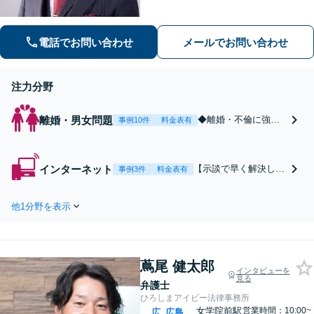
談
電話でお問い合わせ
メールでお問い合わせ
注力分野
離婚・男女問題
◆離婚・不倫に強い
事例10件
料金表有
弁護士◆【早く解決
したい】【責任を取
らせたい】【減額し
インターネット
【示談で早く解決した
事例3件
料金表有
たい】【内密に解決
い】【賠償金を抑えた
したい】
い】【開示請求に納得
他1分野を表示
できない】【加害者に
賠償請求したい】
蔦尾 健太郎
インタビューを
見る
弁護士
ひろしまアイビー法律事務所
女学院前駅
営業時間：10:00~
広
広島