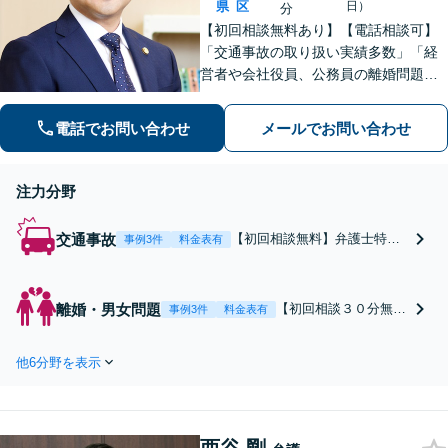
県
区
日）
分
【初回相談無料あり】【電話相談可】
「交通事故の取り扱い実績多数」「経
営者や会社役員、公務員の離婚問題に
も注力」「泥沼化した相続紛争も冷静
に解決」【休日・夜間面談対応】【縮
電話でお問い合わせ
メールでお問い合わせ
景園前駅4分】
注力分野
交通事故
【初回相談無料】弁護士特約
事例3件
料金表有
で弁護士費用が実質0円！「高
次脳機能障害など、難易度の
高い事故にも対応」保険会社
離婚・男女問題
【初回相談３０分無
事例3件
料金表有
との交渉で賠償金アップに努
料】丁寧なヒアリング
めます。納得いかない過失割
で、希望に沿った形の
合もお任せください【休日・
他6分野を表示
離婚を目指します。財
夜間面談】【縮景園前駅4分】
産分与・婚姻費用な
ど、金銭問題もお任せ
ください「経営者や会