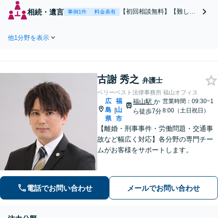
ご相談を！】不貞の慰
相続・遺言
【初回相談無料】【難しい
事例1件
料金表有
謝料／協議／調停／裁
相続問題を分かりやすく説
判／親権／養育費／財
明】うまく協議ができな
産分与等全ての交渉を
他1分野を表示
い、一方的に話をされてい
お任せ。悩みに寄り添
る場合など、お早めにご相
います【子どもがいて
談ください。遺産分割／遺
来所が難しい▶︎WEB
留分侵害額請求／事業承継
面談も可】【舟入町駅
古謝 秀之
／成年後見など相続に関す
弁護士
5分／分割払い可】
るお悩みに対応します【舟
ベリーベスト法律事務所 福山オフィス
入町駅5分】【分割払い
広
福
福山駅
か
営業時間：09:30~1
可】
島
山
|
8:00（土日祝日）
ら徒歩7分
県
市
【離婚・刑事事件・労働問題・交通事
故など幅広く対応】各分野の専門チー
ムがお客様をサポートします。
電話でお問い合わせ
メールでお問い合わせ