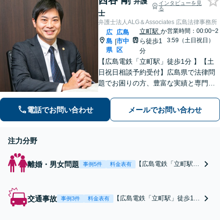
西谷 剛
社役員、公務員の離婚
弁護
インタビューを見
る
問題にも注力」親権・
士
面会交流など、お子さ
弁護士法人ALG＆Associates 広島法律事務所
ま関連のご相談も
立町駅
か
営業時間：00:00~2
広
広島
3:59（土日祝日）
島
市中
ら徒歩1
|
県
区
分
【広島電鉄「立町駅」徒歩1分 】【土
日祝日相談予約受付】広島県で法律問
題でお困りの方、豊富な実績と専門性
を持つ弁護士が解決を目指します。
電話でお問い合わせ
メールでお問い合わせ
注力分野
離婚・男女問題
【広島電鉄「立町駅」
事例5件
料金表有
徒歩1分 】【来所・オ
ンライン法律相談30分
無料｜土日祝日相談予
交通事故
【広島電鉄「立町駅」徒歩1分
事例3件
料金表有
約受付｜WEB相談可
】着手金・相談料0円｜成功報
能】慰謝料請求/財産
酬制｜弁護士費用後払い｜電