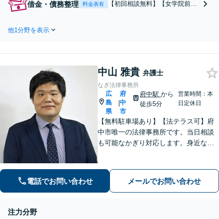
借金・債務整理
【初回相談無料】【女学院前３
料金表有
活かして、協議・調停・訴訟の
分】債務返済、頑張りすぎない
どんな局面においても力になり
で。破産は「再出発」のための
ます。話しやすい弁護士に是非
他1分野を表示
制度です。個人・法人を問わ
ご相談ください。（合同庁舎内
ず、借金のお悩みはご相談くだ
郵便局近く）
さい。自己破産・任意整理な
ど、お話をよく伺い最良の解決
中山 雅貴
を目指します。（合同庁舎内郵
弁護士
便局近く）
なぎ法律事務所
広
府
府中駅
から
営業時間：本
島
中
|
日定休日
徒歩5分
県
市
【無料駐車場あり】【法テラス可】府
中市唯一の法律事務所です。当日相談
も可能なかぎり対応します。身近な相
談相手として親身にご相談に乗りま
す。相続・離婚・借金など、お困りご
とがありましたら、まずはお気軽にご
電話でお問い合わせ
メールでお問い合わせ
相談ください。【出張相談に対応】
【秘密厳守】
注力分野