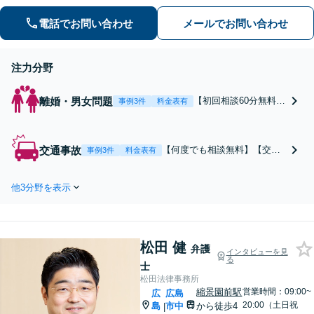
電話でお問い合わせ
メールでお問い合わせ
注力分野
離婚・男女問題
【初回相談60分無料】
事例3件
料金表有
【慰謝料・離婚問題に
ついて6,000件以上の
豊富な相談実績】【着
交通事故
【何度でも相談無料】【交通
事例3件
料金表有
手金の返金保証あり】
事故の経験豊富な元裁判官が
浮気・不倫の慰謝料請
在籍】【交通事故の専門部署
求、請求された慰謝料
他3分野を表示
をご用意】交通事故の被害は
の減額交渉はもちろん
弁護士にご相談ください。保
財産分与や婚姻費用、
険会社と交渉し、治療期間の
婚約破棄など様々な離
延長や賠償金の増額を勝ち取
婚・男女問題の解決実
松田 健
ります。後遺障害の等級認定
弁護
インタビューを見
績が豊富です。
る
の手続きなどもお任せくださ
士
い。
松田法律事務所
縮景園前駅
営業時間：09:00~
広
広島
20:00（土日祝
島
市中
から徒歩4
|