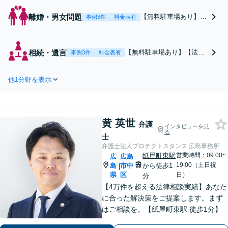
離婚・男女問題
【無料駐車場あり】
事例3件
料金表有
【法テラス利用可】
【最後まで諦めませ
ん】「不倫の慰謝料を
相続・遺言
【無料駐車場あり】【法テ
事例3件
料金表有
請求したい」「高額な
ラス利用可】地元に密着！
ので減額したい」な
遺産分割協議・調停、遺留
ど、お早めにご相談く
他1分野を表示
分、使途不明金など、多分
ださい。男女、年齢、
野で実績豊富です。一通り
子どもの有無問わず、
経験がありますので、安心
幅広い実績あり。当日
してお任せください。当日
相談も可能な限り対応
黄 英世
相談も可能な限り対応しま
弁護
インタビューを見
【子連れ相談可】【秘
る
す。悩まずお早めにご相談
士
密厳守】
ください【出張相談対応】
弁護士法人プロテクトスタンス 広島事務所
紙屋町東駅
営業時間：09:00~
広
広島
19:00（土日祝
島
市中
から徒歩1
|
県
区
日）
分
【4万件を超える法律相談実績】あなた
に合った解決策をご提案します。まず
はご相談を。【紙屋町東駅 徒歩1分】