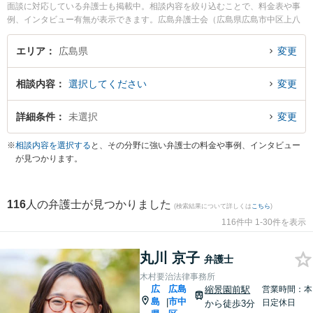
面談に対応している弁護士も掲載中。相談内容を絞り込むことで、料金表や事
例、インタビュー有無が表示できます。広島弁護士会（広島県広島市中区上八
丁掘２丁目）は、広島県の全ての弁護士が所属する、広島県内唯一の弁護士会
です。弁護士の傾向として、行政・司法の中心で裁判所、役所、法律相談セン
エリア
広島県
変更
ターなどが集積する弁護士会の近くに法律事務所を構えることが多いようで
す。他方で、交通の利便性を重視し、広島駅(広島市)、五日市駅(広島市)、呉駅
相談内容
選択してください
変更
(呉市)、福山駅(福山市)、尾道駅(尾道市)、西条駅(東広島市)、海田市駅(海田町)
など主要駅の駅近くに弁護士事務所を構える弁護士も多くいます。したがって
弁護士検索をする際は単に自宅から近いというだけでなく、こういった都道府
詳細条件
未選択
変更
県内の中心・主要エリアで弁護士検索すると選択肢の幅が広がるかもしれませ
ん。パソコンの場合は左側のサイドバー、スマホの場合は画面下部の【検索条
※
相談内容を選択する
と、その分野に強い弁護士の料金や事例、インタビュー
件を変更する】から、相談分野やエリア、料金表、解決事例など条件を絞り込
が見つかります。
み検索できます。相談内容としては、次のような悩みやニーズをもった方が弁
護士へ面談予約や弁護士費用の見積依頼をすることで悩み解決の一歩を踏み出
すことが多いようです。『信号待ちで追突事故を起こしてしまったが相手がヤ
116
人の弁護士が見つかりました
クザ風なので弁護士に示談交渉を代理してほしい』、『起業したのでビジネス
(検索結果について詳しくは
こちら
)
モデルに詳しい弁護士に契約書のリーガルチェックをしてもらいたい』、『過
116件中 1-30件を表示
労でうつを発症、労災認定を受けたいが会社は無視。労災に強い弁護士を探し
て弁済を受けたい』
丸川 京子
弁護士
木村要治法律事務所
広
広島
縮景園前駅
営業時間：本
島
市中
|
日定休日
から徒歩3分