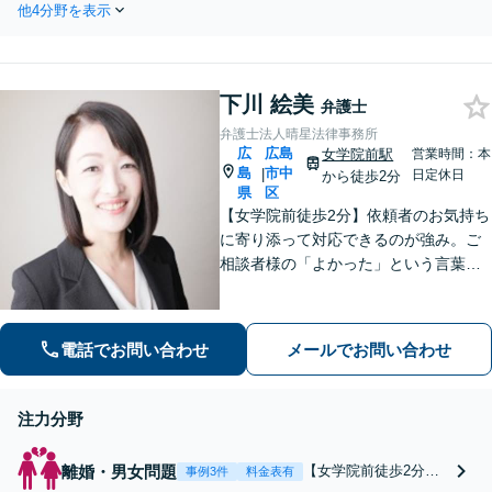
分与/親権/養育費/別居
他4分野を表示
話24H｜土日祝日｜保険会社
など、安心の解決策を
との交渉・賠償金額の増額は
ご提案いたします
お任せください
下川 絵美
弁護士
弁護士法人晴星法律事務所
広
広島
女学院前駅
営業時間：本
島
市中
|
日定休日
から徒歩2分
県
区
【女学院前徒歩2分】依頼者のお気持ち
に寄り添って対応できるのが強み。ご
相談者様の「よかった」という言葉の
ために、あらゆる事件に対応します
【交通事故】保険会社の対応、損害賠
償金を増額、ご相談ください。【会社
電話でお問い合わせ
メールでお問い合わせ
での勤務経験あり】
注力分野
離婚・男女問題
【女学院前徒歩2分】
事例3件
料金表有