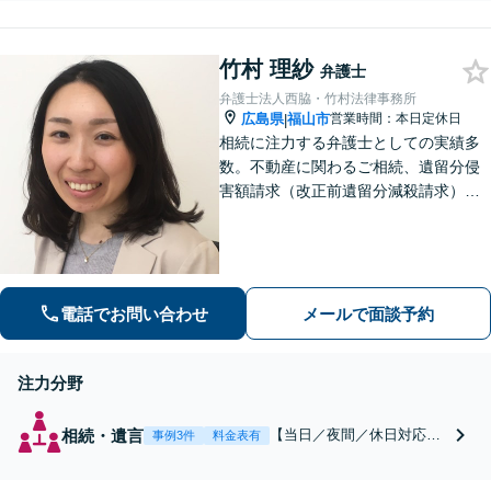
ます。共済人との共同で、ご希望の
を軽くするために、親
公正証書遺言の作成をサポート【完
身になってサポートし
全個室】
ます。【完全個室】
竹村 理紗
弁護士
【子連れ相談可】
弁護士法人西脇・竹村法律事務所
広島県
福山市
営業時間：本日定休日
|
相続に注力する弁護士としての実績多
数。不動産に関わるご相続、遺留分侵
害額請求（改正前遺留分減殺請求）に
も注力。税理士・司法書士・土地家屋
調査士とも連携。複雑な相続問題・法
人破産／再生について経験豊富です。
【駐車場無料】
電話でお問い合わせ
メールで面談予約
注力分野
相続・遺言
【当日／夜間／休日対応
事例3件
料金表有
可】【無料駐車場】相続に
注力する弁護士としての実