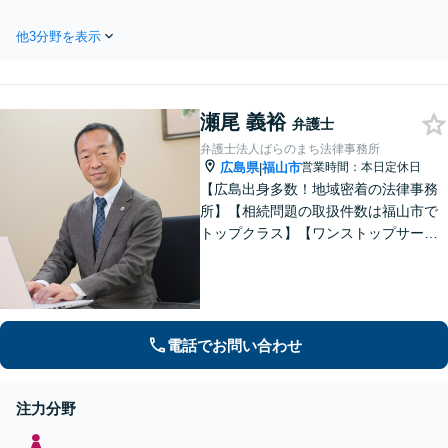
相談OK】むち打ちなど軽微な
り添い真摯に対応！不
事故でもご相談を！しっかり
倫の慰謝料請求、財産
他3分野を表示
とお話を聞き、納得のいく解
分与、婚姻費用、養育
決になるよう相手方とは粘り
費、親権など、実績豊
強く交渉します。保険会社の
富。相手から調停や裁
対応や後遺障害等級認定、死
判の申し立てがあった
瀬尾 義裕
亡事故、休業損害、示談交渉
弁護士
場合もご相談ください
など【弁護士特約利用可】
弁護士法人ばらのまち法律事務所
広島県
福山市
営業時間：本日定休日
|
【広島出身多数！地域密着の法律事務
所】【相続問題の取扱件数は福山市で
トップクラス】【ワンストップサービ
ス】税理士、司法書士、社会保険労務
士、土地家屋調査士など各士業との緊
密な連携体制「企業法務、民事家事、
遺言・相続、債務整理など、幅広い分
野に対応」
電話でお問い合わせ
注力分野