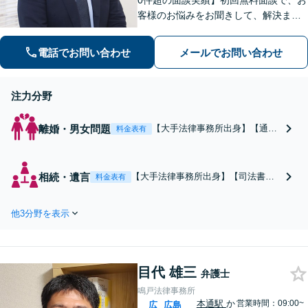
0件超の面談実績】初回無料面談で、お
客様のお悩みをお聞きして、解決まで
の道筋を示します。「不貞行為」「離
婚問題」「私選刑事事件」「自己破
電話でお問い合わせ
メールでお問い合わせ
産」「相続」問題を得意としていま
す。
注力分野
離婚・男女問題
【大手法律事務所出身】【通算
料金表有
1,000件の面談実績】不貞慰謝
料を請求されたら、スピーディ
ー＆内密な対応で早期解決＆大
相続・遺言
【大手法律事務所出身】【司法書士
料金表有
幅減額を目指します。法外な高
／不動産業者と連携】理不尽な遺産
額請求には、こちらから訴訟で
分割には、協議／調停／訴訟で対
対抗。熟年離婚についてもご相
他3分野を表示
応。ご意志を尊重した遺言書作成。
談ください。【協議／調停／裁
【通算1,000件の面談実績】遺留分侵
判実績多数】
害額請求にも対応。相続で損をしな
いよう、お早めにご相談ください。
目代 雄三
弁護士
鳴戸法律事務所
本通駅
か
営業時間：09:00~
広
広島