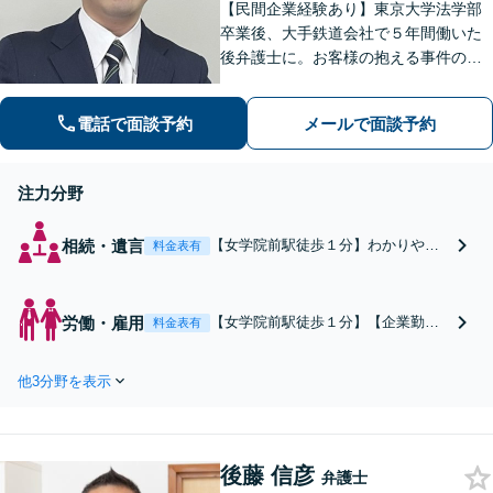
【民間企業経験あり】東京大学法学部
卒業後、大手鉄道会社で５年間働いた
後弁護士に。お客様の抱える事件の本
質を短時間で理解し、私から話を引き
出すのが得意です。逆に私からは、法
電話で面談予約
メールで面談予約
律用語を多用しない分かり易い説明を
心がけています。女学院前電停から徒
歩１分。
注力分野
相続・遺言
【女学院前駅徒歩１分】わかりやす
料金表有
い説明、聞きやすい話し言葉、信頼
関係を築くコミュニケーションが強
み。遺産分割／寄与分／遺留分請求
労働・雇用
【女学院前駅徒歩１分】【企業勤務
料金表有
／遺言書作成などをサポートしま
の経験が有ります】多くの方にとっ
す。対立が生じてしまったご家族間
て、「働く」ということは生活の大
の感情にも丁寧に配慮いたします。
他3分野を表示
きな部分を占めています。独りで悩
みを抱えずに、まだ弁護士に相談す
る段階ではないと気兼ねすることな
く、早い段階からお気軽に相談くだ
後藤 信彦
さい。
弁護士