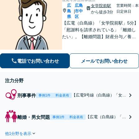
長尾今井法律事務所
ポートいたします【猿猴橋町
広
広島
女学院前駅
営業時間：本
駅2分】
島
市中
|
日定休日
から徒歩3分
県
区
【広電（白島線）「女学院前駅」5分】
「慰謝料を請求されている」「離婚し
たい」。【離婚問題】財産分与／養育
費／婚姻費用／不貞慰謝料など。遺産
分割協議、遺言書作成、遺留分侵害額
請求など【相続・遺言】料金は明確に
電話でお問い合わせ
メールでお問い合わせ
細かく設定【初回相談無料】
注力分野
刑事事件
【広電9号線（白島線）「女学
事例1件
料金表有
院前駅」5分】【スピード対
応】取調べを受けた／家族が
逮捕された等、原則即日接見
離婚・男女問題
【広電（白島線）「女
事例1件
料金表有
いたします【メール予約24時
学院前駅」5分】【初
間受付】示談交渉もお任せ
回相談無料】「慰謝料
を。今すぐご連絡ください！
他1分野を表示
を請求されている」
【初回相談無料】【休日・夜