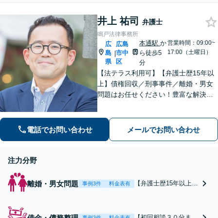
歴10年】DV・モラハ
せください【ビデオ面
ラ／不倫問題／不動産
談可】【法テラス可】
井上 祐司
が絡んだ財産分与／経
弁護士
営者さまの離婚など豊
鳴戸法律事務所
富な実績あり【本通駅
本通駅
か
営業時間：09:00~
広
広島
5分】【ビデオ面談
17:00（土曜日）
島
市中
ら徒歩5
|
可】
県
区
分
【法テラス利用可】【弁護士歴15年以
上】債権回収／刑事事件／離婚・男女
問題はお任せください！豊富な解決実
績と弁護士経験を活かした、的確でス
ムーズな対応が持ち味です【子連れ相
談】【完全個室相談】【休日・夜間対
電話でお問い合わせ
メールでお問い合わせ
応可】【本通駅5分】
注力分野
離婚・男女問題
【弁護士歴15年以上】
事例3件
料金表有
不倫問題や慰謝料減額
の解決実績多数あり！
持ち家や住宅ローンを
借金・債務整理
【初回相談３０分まで
事例3件
料金表有