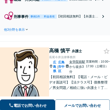
護士直通】【即日相談
対応可】【女学院前徒
歩3分】離婚・男女問
刑事事件
【初回相談無料】【弁護士直
事例1件
料金表有
題について幅広くご相
通】【即日相談対応可】【女
談をお受けしてきまし
学院前徒歩3分】刑事事件は初
た。お気持ちに沿った
他3分野を表示
動対応のスピードが鍵です。
解決を目指して誠実に
逮捕されそう・家族が逮捕さ
対応いたします。慰謝
れてしまったという場合、い
料・財産分与をはじ
ち早くご連絡ください。フッ
め、お困りのことはお
高橋 慎平
トワークを活かして迅速に対
弁護士
気軽にご相談くださ
応します。
長尾今井法律事務所
い。
女学院前駅
営業時間：10:00~
広
広島
17:00（土曜日）
島
市中
から徒歩3
|
県
区
分
【初回相談無料】【電話・メール・ビ
デオ面談可】【法テラス可】債務整理
／男女問題／相続に強い弁護士！丁寧
なヒアリングで、あなたにとって最適
な解決案をご提案。依頼者さまの心に
寄り添ったサポートが強み【分割・後
電話でお問い合わせ
メールでお問い合わせ
払い利用可】【女学院前駅5分】