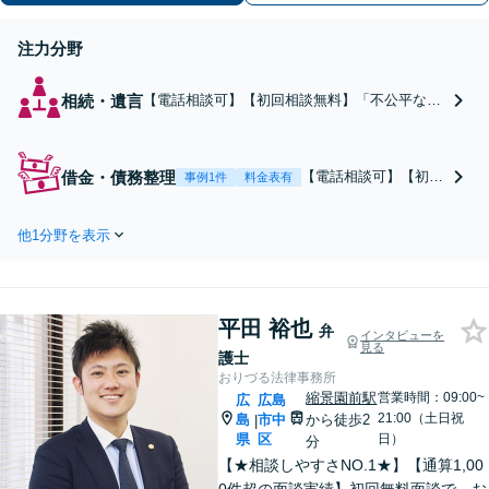
注力分野
相続・遺言
【電話相談可】【初回相談無料】「不公平な相
続を回避」泥沼化した相続紛争を円滑に解決
【出張相談対応】不動産が絡む複雑な遺産分割
に対応「生前対策に注力／遺言書の作成もお任
借金・債務整理
【電話相談可】【初回
事例1件
料金表有
せください」遺留分侵害額請求ご相談いただけ
相談無料】【法テラス
ます【出張サービス】【完全個室】
利用可】まずは督促と
他1分野を表示
返済をストップ。丁寧
なヒアリングで、最適
な解決策をご提案しま
す。法人破産のご相談
平田 裕也
も承ります【分割・後
弁
インタビューを
見る
払い利用可】【完全個
護士
室制】【女学院前駅5
おりづる法律事務所
分】
縮景園前駅
営業時間：09:00~
広
広島
21:00（土日祝
島
市中
から徒歩2
|
県
区
日）
分
【★相談しやすさNO.1★】【通算1,00