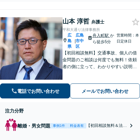
「離婚したい」。財産
間対応可】
分与／養育費／婚姻費
用／不貞慰謝料など。
山本 淳哲
親権獲得。料金は明確
弁護士
に細かく設定していま
平和大通り法律事務所
す。【休日・夜間対応
広
広島
舟入町駅
か
営業時間：本
可】
島
市中
|
日定休日
ら徒歩5分
県
区
【初回相談無料】交通事故、個人の借
金問題のご相談は何度でも無料！依頼
者の側に立って、わかりやすい説明を
心がけます。一番頼れる弁護士を目指
します【元エンジニアの弁護士】お気
軽にご相談ください【WEB面談可】
電話でお問い合わせ
メールでお問い合わせ
【広島電鉄舟入町駅・土橋駅徒歩5分】
注力分野
離婚・男女問題
【初回相談無料＆法テ
事例1件
料金表有
ラス可】【有利な離婚
を進めるためお早めに