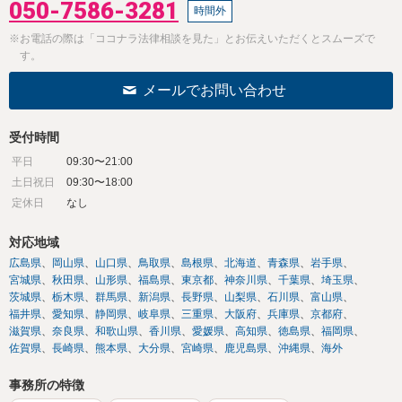
050-7586-3281
時間外
※お電話の際は「ココナラ法律相談を見た」とお伝えいただくとスムーズで
す。
メールでお問い合わせ
受付時間
平日
09:30〜21:00
土日祝日
09:30〜18:00
定休日
なし
対応地域
広島県
岡山県
山口県
鳥取県
島根県
北海道
青森県
岩手県
宮城県
秋田県
山形県
福島県
東京都
神奈川県
千葉県
埼玉県
茨城県
栃木県
群馬県
新潟県
長野県
山梨県
石川県
富山県
福井県
愛知県
静岡県
岐阜県
三重県
大阪府
兵庫県
京都府
滋賀県
奈良県
和歌山県
香川県
愛媛県
高知県
徳島県
福岡県
佐賀県
長崎県
熊本県
大分県
宮崎県
鹿児島県
沖縄県
海外
事務所の特徴