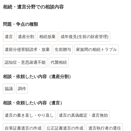
相続・遺言分野での相談内容
問題・争点の種類
遺言
遺産分割
相続放棄
成年後見(生前の財産管理)
遺留分侵害額請求・放棄
生前贈与
家族間の相続トラブル
認知症・意思疎通不能
代襲相続
相談・依頼したい内容（遺産分割）
協議
調停
相談・依頼したい内容（遺言）
遺言の書き直し・やり直し
遺言の真偽鑑定・遺言無効
自筆証書遺言の作成
公正証書遺言の作成
遺言執行者の選任