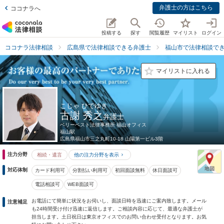
弁護士の方はこちら
ココナラへ
投稿する
探す
閲覧履歴
マイリスト
ログイン
ココナラ法律相談
広島県で法律相談できる弁護士
福山市で法律相談で
マイリストに入れる
こじゃ ひでゆき
古謝 秀之
弁護士
ベリーベスト法律事務所 福山オフィス
福山駅
広島県
福山市三之丸町10-18 山陽第一ビル3階
注力分野
相続・遺言
他の注力分野を表示
対応体制
カード利用可
分割払い利用可
初回面談無料
休日面談可
電話相談可
WEB面談可
お電話にて簡単に状況をお伺いし、面談日時を迅速にご案内致します。メール
注意補足
も24時間受け付け迅速に返信します。ご相談内容に応じて、最適な弁護士が
担当します。土日祝日は東京オフィスでのお問い合わせ受付となります。お気