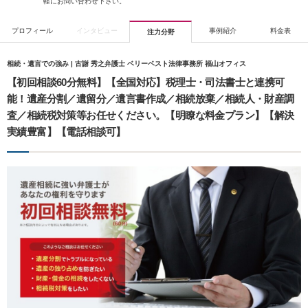
軽にお問い合わせ下さい。
プロフィール
インタビュー
事例紹介
料金表
注力分野
相続・遺言での強み | 古謝 秀之弁護士 ベリーベスト法律事務所 福山オフィス
【初回相談60分無料】【全国対応】税理士・司法書士と連携可
能！遺産分割／遺留分／遺言書作成／相続放棄／相続人・財産調
査／相続税対策等お任せください。【明瞭な料金プラン】【解決
実績豊富】【電話相談可】