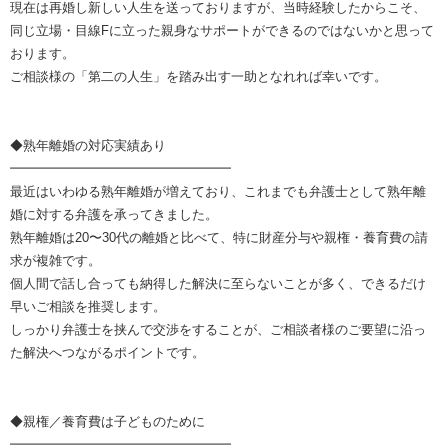
現在は再婚し新しい人生を送っておりますが、当時経験したからこそ、
同じ立場・目線Fに立った親身なサポートができるのではないかと思って
おります。
ご相談様の「第二の人生」を踏み出す一助となれれば幸いです。
◆熟年離婚の対応実績あり
━━━━━━━━━━━━━━━━━
最近はいわゆる熟年離婚が増えており、これまでも弁護士として熟年離
婚に対する弁護を承ってきました。
熟年離婚は20〜30代の離婚と比べて、特に財産分与や親権・養育費の請
求が複雑です。
個人間で話し合っても納得した解決に至らないことが多く、できるだけ
早いご相談を推奨します。
しっかり弁護士を挟んで交渉をすることが、ご相談者様のご要望に沿っ
た解決へつながるポイントです。
◆親権／養育費は子どものために
━━━━━━━━━━━━━━━━━