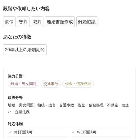
段階や依頼したい内容
調停
審判
裁判
離婚書類作成
離婚協議
あなたの特徴
20年以上の婚姻期間
注力分野
離婚・男女問題
交通事故
借金・債務整理
取扱分野
離婚・男女問題
相続・遺言
交通事故
借金・債務整理
不動産・住ま
い
企業法務
対応体制
休日面談可
WEB面談可