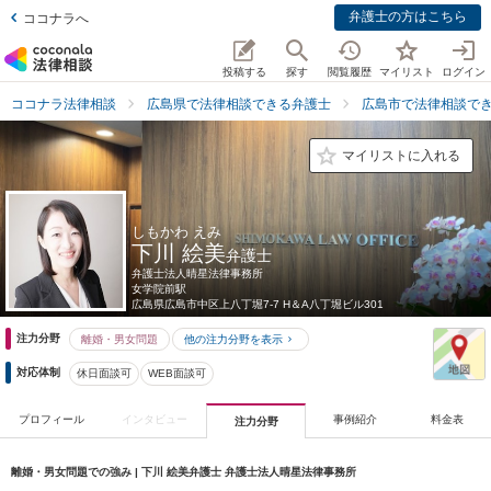
弁護士の方はこちら
ココナラへ
投稿する
探す
閲覧履歴
マイリスト
ログイン
ココナラ法律相談
広島県で法律相談できる弁護士
広島市で法律相談で
マイリストに入れる
しもかわ えみ
下川 絵美
弁護士
弁護士法人晴星法律事務所
女学院前駅
広島県
広島市中区上八丁堀7-7 H＆A八丁堀ビル301
注力分野
離婚・男女問題
他の注力分野を表示
対応体制
休日面談可
WEB面談可
プロフィール
インタビュー
事例紹介
料金表
注力分野
離婚・男女問題での強み | 下川 絵美弁護士 弁護士法人晴星法律事務所