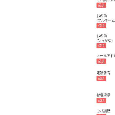
必須
お名前
(フルネーム
必須
お名前
(ひらがな)
必須
メールアド
必須
電話番号
必須
都道府県
必須
ご相談歴