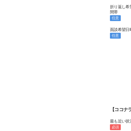
折り返し希
間帯
任意
面談希望日
任意
【ココナ
最も近い状
必須