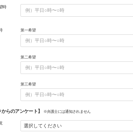
望時
時
第一希望
第二希望
第三希望
ラからのアンケート】
※弁護士には通知されません
況