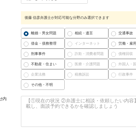
後藤 信彦弁護士が対応可能な分野のみ選択できます
離婚・男女問題
相続・遺言
交通事故
借金・債務整理
インターネット
労働・雇
刑事事件
詐欺・消費者問題
債権回収
不動産・住まい
医療・介護問題
外国人・
企業法務
税務訴訟
行政事件
その他・不明
せ内