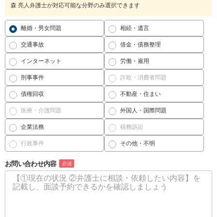
森 亮人弁護士が対応可能な分野のみ選択できます
離婚・男女問題
相続・遺言
交通事故
借金・債務整理
インターネット
労働・雇用
刑事事件
詐欺・消費者問題
債権回収
不動産・住まい
医療・介護問題
外国人・国際問題
企業法務
税務訴訟
行政事件
その他・不明
お問い合わせ内容
必須