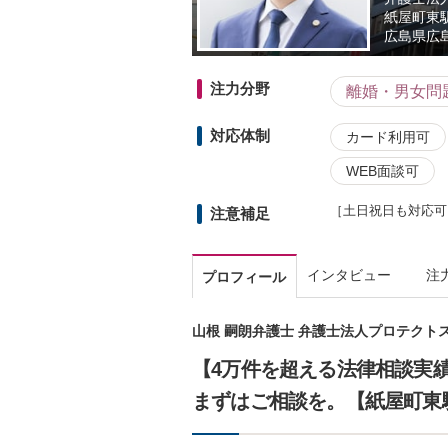
紙屋町東
広島県
広
注力分野
離婚・男女問
対応体制
カード利用可
WEB面談可
［土日祝日も対応可
注意補足
インタビュー
注
プロフィール
山根 嗣朗弁護士 弁護士法人プロテクト
【4万件を超える法律相談実
まずはご相談を。【紙屋町東駅