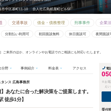
駅
島市中区基町11-10 合人社広島紙屋町ビル5F
題
交通事故
借金・債務整理
刑事事件
企業
分割払い利用可
初回面談無料
休日面談可
夜間面談
］ご来所のほか、オンラインやお電話でのご相談にも対応いたします。
力分野
事例紹介
料金表
アクセス
電
05
スタンス 広島事務所
※お電
えい
績】あなたに合った解決策をご提案します。
 徒歩1分】
受付