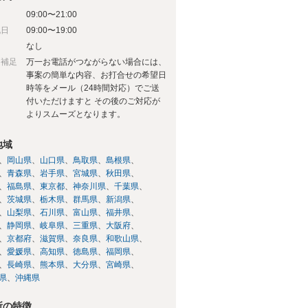
09:00〜21:00
祝日
09:00〜19:00
日
なし
日補足
万一お電話がつながらない場合には、
事案の簡単な内容、お打合せの希望日
時等をメール（24時間対応）でご送
付いただけますと その後のご対応が
よりスムーズとなります。
地域
岡山県
山口県
鳥取県
島根県
青森県
岩手県
宮城県
秋田県
福島県
東京都
神奈川県
千葉県
茨城県
栃木県
群馬県
新潟県
山梨県
石川県
富山県
福井県
静岡県
岐阜県
三重県
大阪府
京都府
滋賀県
奈良県
和歌山県
愛媛県
高知県
徳島県
福岡県
長崎県
熊本県
大分県
宮崎県
県
沖縄県
所の特徴