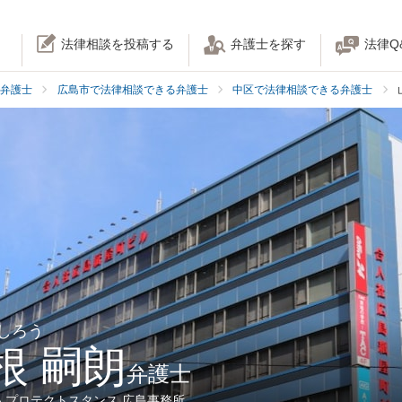
法律相談を投稿する
弁護士を探す
法律Q
弁護士
広島市で法律相談できる弁護士
中区で法律相談できる弁護士
 しろう
根 嗣朗
弁護士
人プロテクトスタンス 広島事務所