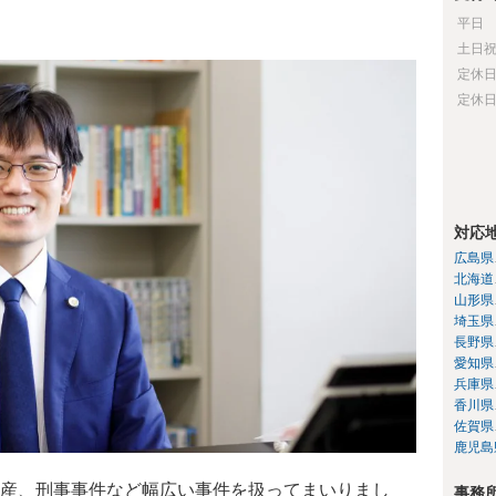
平日
土日
定休
定休
対応
広島県
北海道
山形県
埼玉県
長野県
愛知県
兵庫県
香川県
佐賀県
鹿児島
産、刑事事件など幅広い事件を扱ってまいりまし
事務