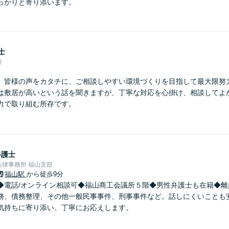
っかりと寄り添います。
士
所
】皆様の声をカタチに、ご相談しやすい環境づくりを目指して最大限努
は敷居が高いという話を聞きますが、丁寧な対応を心掛け、相談してよ
力で取り組む所存です。
弁護士
律事務所 福山支部
福山駅
から徒歩9分
◆電話/オンライン相談可◆福山商工会議所５階◆男性弁護士も在籍◆離
務、債務整理、その他一般民事事件、刑事事件など。話しにくいことも
気持ちに寄り添い、丁寧にお応えします。