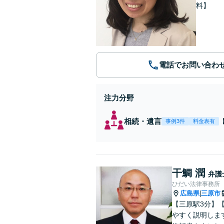
料】
電話でお問い合わ
注力分野
相続・遺言
事例3件
料金表有
干鯛 潤
弁護
ひだい法律事務所
広島県
三原市
|
【三原駅3分】
やすく説明しま