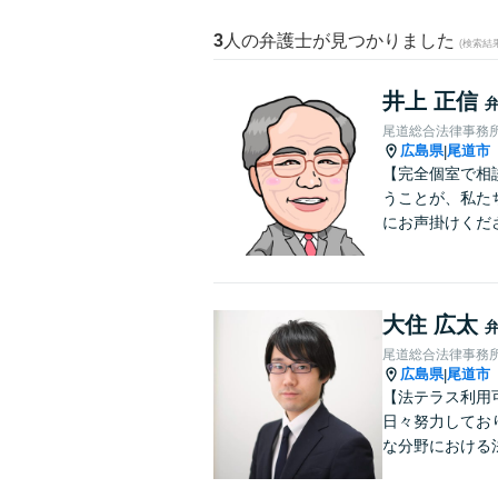
3
人の弁護士が見つかりました
(検索結
井上 正信
尾道総合法律事務
広島県
尾道市
|
【完全個室で相
うことが、私た
にお声掛けくだ
大住 広太
尾道総合法律事務
広島県
尾道市
|
【法テラス利用
日々努力してお
な分野における