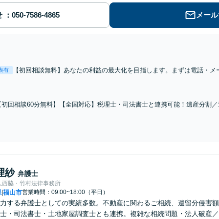
せ
メール
【初回相談無料】あなたの利益の最大化を目指します。まずは電話・メ
表有
「離婚を希望している」「離婚を切り出された」「不貞の慰謝料請求を
ナブルな料金設定】
【初回相談60分無料】【全国対応】税理士・司法書士と連携可能！遺産分割
続人・財産調査／相続税対策等お任せください。【明瞭な料金プラン】【解決
理紗
弁護士
人西脇・竹村法律事務所
県
福山市
営業時間：09:00~18:00（平日）
|
力する弁護士としての実績多数。不動産に関わるご相続、遺留分侵害額
士・司法書士・土地家屋調査士とも連携。複雑な相続問題・法人破産／