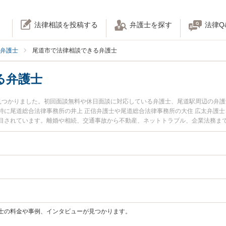
法律相談を投稿する
弁護士を探す
法律Q
弁護士
尾道市で法律相談できる弁護士
る弁護士
見つかりました。初回面談無料や休日面談に対応している弁護士、尾道駅周辺の弁
に尾道総合法律事務所の井上 正信弁護士や尾道総合法律事務所の大住 広太弁護士
目されています。離婚や相続、交通事故から不動産、ネットトラブル、企業法務ま
土日や夜間に発生した不倫慰謝料トラブルを今すぐに弁護士に相談したい』『交通
無料で自己破産や債務整理を法律相談できる尾道市内の弁護士に相談予約したい』
士の料金や事例、インタビューが見つかります。