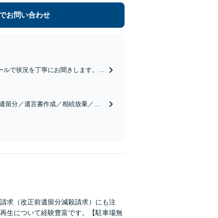
でお問い合わせ
ールで状況を丁寧にお聞きします。
したい」等お任せください。【リーズ
／遺留分／遺言書作成／相続放棄／相
実績豊富】【電話相談可】
請求（改正前遺留分減殺請求）にも注
再生について経験豊富です。【駐車場無