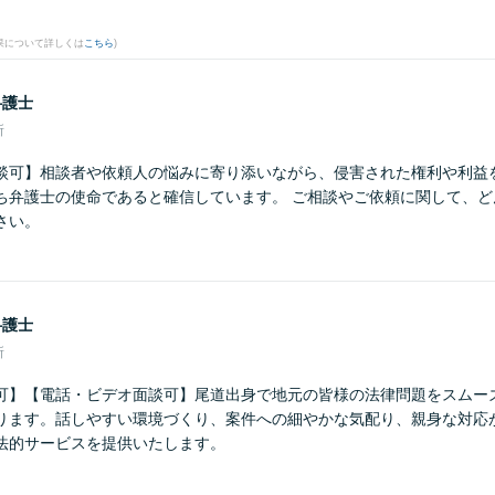
果について詳しくは
こちら
)
弁護士
所
談可】相談者や依頼人の悩みに寄り添いながら、侵害された権利や利益
ち弁護士の使命であると確信しています。 ご相談やご依頼に関して、ど
さい。
弁護士
所
可】【電話・ビデオ面談可】尾道出身で地元の皆様の法律問題をスムー
ります。話しやすい環境づくり、案件への細やかな気配り、親身な対応
法的サービスを提供いたします。