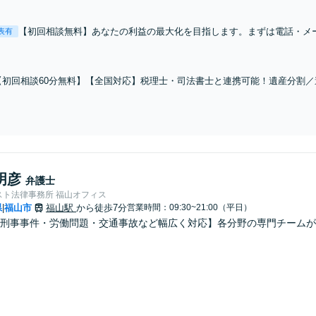
【初回相談無料】あなたの利益の最大化を目指します。まずは電話・メ
表有
「離婚を希望している」「離婚を切り出された」「不貞の慰謝料請求を
ナブルな料金設定】
【初回相談60分無料】【全国対応】税理士・司法書士と連携可能！遺産分割
続人・財産調査／相続税対策等お任せください。【明瞭な料金プラン】【解決
明彦
弁護士
スト法律事務所 福山オフィス
県
福山市
福山駅
から徒歩7分
営業時間：09:30~21:00（平日）
|
・刑事事件・労働問題・交通事故など幅広く対応】各分野の専門チーム