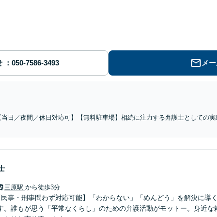
せ
メー
【当日／夜間／休日対応可】【無料駐車場】相続に注力する弁護士としての実
ており、豊富なノウハウあり。税理士とも連携し税金面でのメリット・デメリ
複雑な相続問題でも、お任せください。
士
三原駅
から徒歩3分
【民事・刑事問わず対応可能】「わからない」「めんどう」を解決に導
す。誰もが思う「平常なくらし」のための弁護活動がモットー。身近な