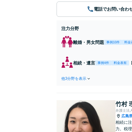
電話でお問い合わ
注力分野
離婚・男女問題
事例10件
料金
相続・遺言
事例4件
料金表有
他3分野を表示
竹村 
弁護士法
広島
相続に注
力。税理