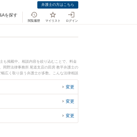
弁護士の方はこちら
&Aを探す
閲覧履歴
マイリスト
ログイン
護士も掲載中。相談内容を絞り込むことで、料金
、岡野法律事務所 尾道支店の田房 教平弁護士の
で幅広く取り扱う弁護士が多数。こんな法律相談
事故の過失割合や後遺障害のトラブル解決の実績
などでお困りの相談者さんにおすすめです。
変更
変更
変更