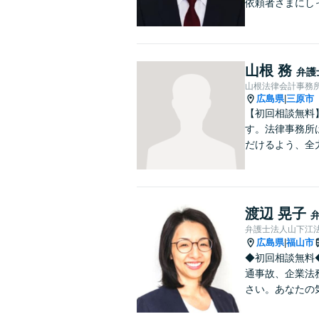
依頼者さまにし
山根 務
弁護
山根法律会計事務
広島県
三原市
|
【初回相談無料
す。法律事務所
だけるよう、全
渡辺 晃子
弁護士法人山下江法
広島県
福山市
|
◆初回相談無料
通事故、企業法
さい。あなたの