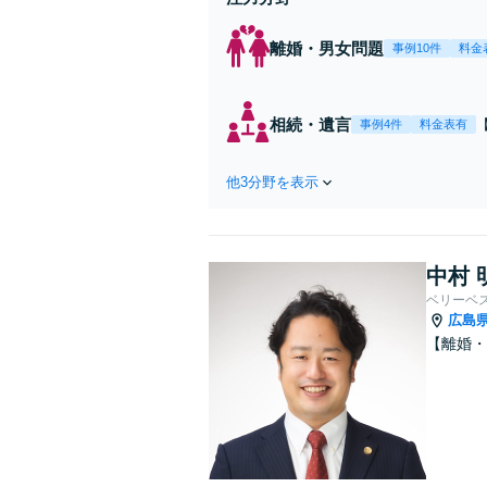
離婚・男女問題
事例10件
料金
相続・遺言
事例4件
料金表有
他3分野を表示
中村 
ベリーベ
広島
【離婚