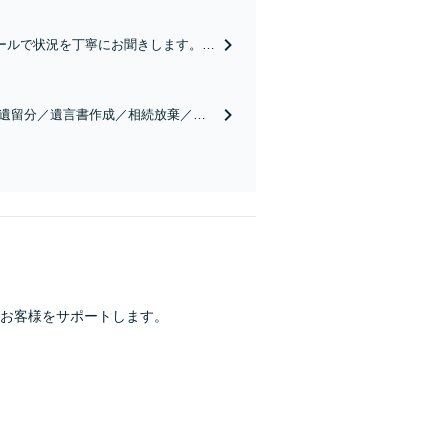
ールで状況を丁寧にお聞きします。
したい」等お任せください。【リーズ
／遺留分／遺言書作成／相続放棄／相
実績豊富】【電話相談可】
がお客様をサポートします。