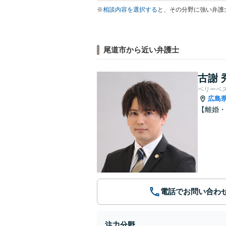
※
相談内容を選択する
と、その分野に強い弁護
尾道市から近い弁護士
古謝 
ベリーベ
広島
【離婚・
電話でお問い合わ
注力分野