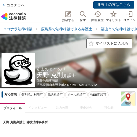
弁護士の方はこちら
ココナラへ
投稿する
探す
閲覧履歴
マイリスト
ログイン
ココナラ法律相談
広島県で法律相談できる弁護士
福山市で法律相談で
マイリストに入れる
あまの かつのり
天野 克則
弁護士
備後法律事務所
広島県
福山市野上町2-6-6-501 SATOビル12
対応体制
分割払い利用可
電話相談可
メール相談可
WEB面談可
インタビュー
注力分野
事例紹介
料金表
プロフィール
天野 克則弁護士 備後法律事務所