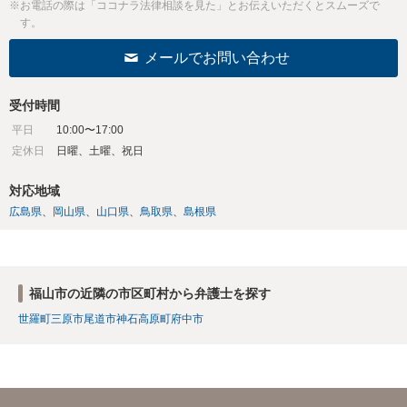
※お電話の際は「ココナラ法律相談を見た」とお伝えいただくとスムーズで
す。
メールでお問い合わせ
受付時間
平日
10:00〜17:00
定休日
日曜、土曜、祝日
対応地域
広島県
岡山県
山口県
鳥取県
島根県
福山市の近隣の市区町村から弁護士を探す
世羅町
三原市
尾道市
神石高原町
府中市