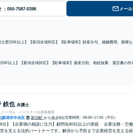
せ
メール
護士歴15年以上】【新潟全域対応】【駐車場有】財産分与、婚姻費用、親権
は依頼者さまのお悩みや事情を丁寧にお伺いし、精神的な負担を軽減できるよ
るよう尽力いたします。
15年以上】【新潟全域対応】【駐車場有】遺産分割、相続放棄、遺言書の作
税理士や司法書士とも連携し、ワンストップで解決を目指します。争いを防
 鉄也
弁護士
人リーガル・パートナー法律事務所
県
新潟市中央区
新潟駅
から徒歩8分
営業時間：09:00~17:00（平日）
|
8分】【企業側の相談に注力】顧問先80社以上の実績 企業法務・労働
営を支える法的パートナーです。解決から予防まで企業経営を支える経