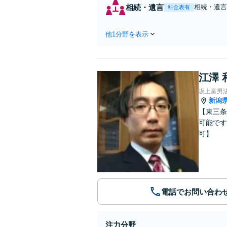
相続・遺言
相続・遺言
料金表有
分割、遺留
士歴10年
他1分野を表示
江澤 
坂上富男
新潟
【東三条
可能です
可】
電話でお問い合わ
注力分野