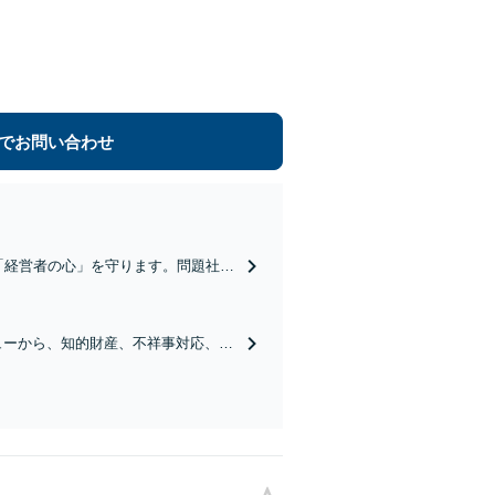
でお問い合わせ
「経営者の心」を守ります。問題社員
ださい。地域密着で迅速に対応しま
ューから、知的財産、不祥事対応、コ
まずはご相談ください。【トラブル予