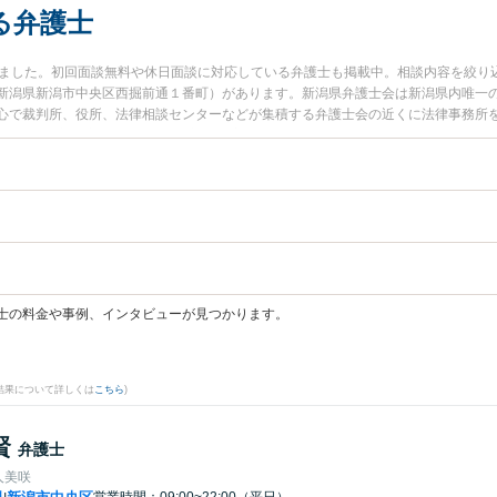
る弁護士
りました。初回面談無料や休日面談に対応している弁護士も掲載中。相談内容を絞り
新潟県新潟市中央区西掘前通１番町）があります。新潟県弁護士会は新潟県内唯一
心で裁判所、役所、法律相談センターなどが集積する弁護士会の近くに法律事務所
市)、亀田駅(新潟市)、長岡駅(長岡市)など主要駅の駅近くに弁護士事務所を構える
いった都道府県内の中心・主要エリアで弁護士検索すると選択肢の幅が広がるかも
更する】から、相談分野やエリア、料金表、解決事例など条件を絞り込み検索でき
の見積依頼をすることで悩み解決の一歩を踏み出すことが多いようです。『別居中
、『夫が大麻所持で逮捕された。再犯ですが反省しているので減刑できるか詳しい
めるか。』
士の料金や事例、インタビューが見つかります。
結果について詳しくは
こちら
)
賢
弁護士
人美咲