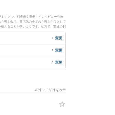
込むことで、料金表や事例、インタビュー有無
の弁護士会で、新潟県の全ての弁護士が加入して
を構えることが多いようです。他方で、交通の利
弁護士も多くいます。したがって弁護士検索をする
しれません。パソコンの場合は左側のサイドバ
変更
ます。相談内容としては、次のような悩みやニー
の専業主婦です。婚姻費用の計算方法で夫側と折
変更
弁護士に法律相談したい』、『生活保護を受けて
変更
40件中 1-30件を表示