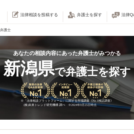
法律相談を投稿する
弁護士を探す
法律Q
弁護士
あなたの相談内容にあった弁護士がみつかる
新潟県
で弁護士を探す
※
「法律相談プラットフォーム」に関する市場調査《No.1検証調査》
(株)未来トレンド研究機構 調べ ※2024年9月25日時点