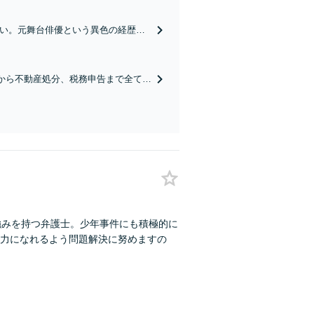
さい。元舞台俳優という異色の経歴を
適な解決策をご提案。さまざまな事
から不動産処分、税務申告まで全てお
からの笑顔を取り戻せるよう尽力しま
強みを持つ弁護士。少年事件にも積極的に
お力になれるよう問題解決に努めますの