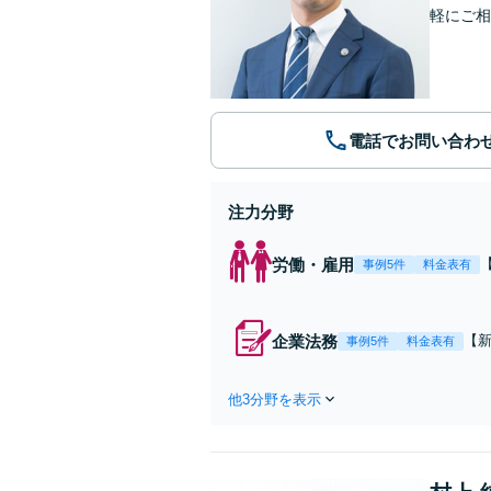
軽にご相
電話でお問い合わ
注力分野
労働・雇用
事例5件
料金表有
企業法務
【新
事例5件
料金表有
ー
防
他3分野を表示