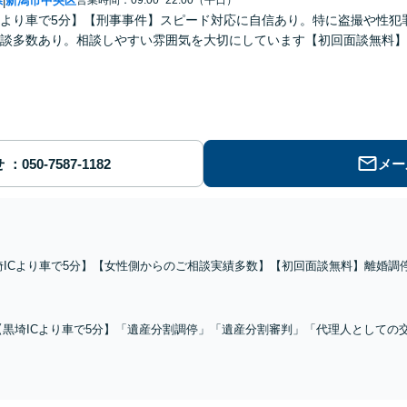
県
新潟市中央区
営業時間：09:00~22:00（平日）
|
Cより車で5分】【刑事事件】スピード対応に自信あり。特に盗撮や性
相談多数あり。相談しやすい雰囲気を大切にしています【初回面談無料】
せ
メー
埼ICより車で5分】【女性側からのご相談実績多数】【初回面談無料】離婚調
「1円でも多く有利な条件」を引き出せるように尽力。相談しやすい雰囲気に
ート
【黒埼ICより車で5分】「遺産分割調停」「遺産分割審判」「代理人としての
方に対して何度も繰り返して説明し、しっかり理解してもらうように心掛けて