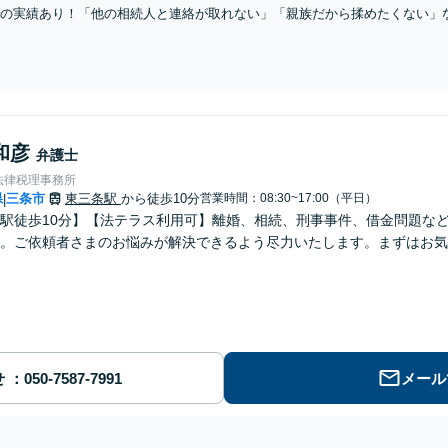
の実績あり！「他の相続人と連絡が取れない」「親族だから揉めたくない」
分、相続放棄、遺言等、お気軽にご相談ください【休日・夜間相談可】【柏
以上】
和彦
弁護士
法律税理事務所
県
三条市
東三条駅
から徒歩10分
営業時間：08:30~17:00（平日）
|
駅徒歩10分】【法テラス利用可】離婚、相続、刑事事件、借金問題な
。ご依頼者さまのお悩みが解決できるよう尽力いたします。まずはお気
せ
メール