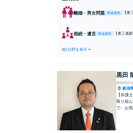
離婚・男女問題
【東
料金表有
持つ
案に
相続・遺言
【東三条駅
料金表有
任せくださ
す。
他1分野を表示
黒田 
黒田特許
新潟
【弁護士
取り組ん
で、お気