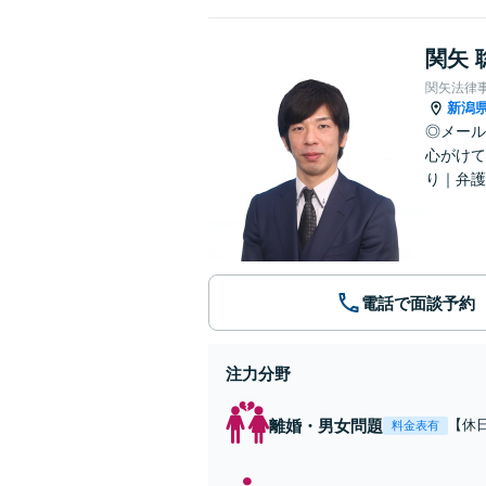
関矢 
関矢法律
新潟
◎メール
心がけて
り｜弁護
電話で面談予約
注力分野
離婚・男女問題
【休
料金表有
望に
分】