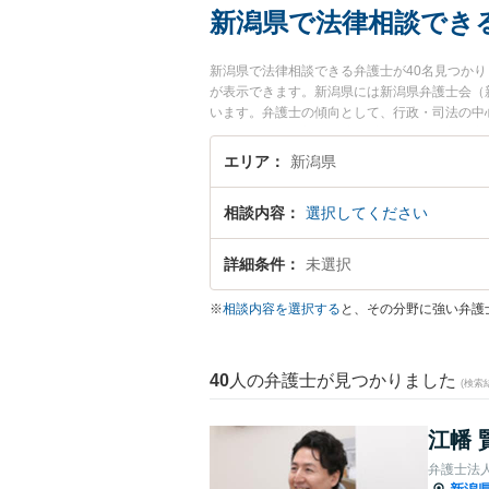
新潟県で法律相談でき
新潟県で法律相談できる弁護士が40名見つか
が表示できます。新潟県には新潟県弁護士会（
います。弁護士の傾向として、行政・司法の中
便性を重視し、新潟駅(新潟市)、白山駅(新潟
際は単に自宅から近いというだけでなく、こう
エリア
新潟県
ー、スマホの場合は画面下部の【検索条件を変
ズをもった方が弁護士へ面談予約や弁護士費用
相談内容
選択してください
り合いがつかないので一度相談させてほしい』
いて借金がある。自己破産したいが弁護士を頼
詳細条件
未選択
※
相談内容を選択する
と、その分野に強い弁護
40
人の弁護士が見つかりました
(検索
江幡 
弁護士法