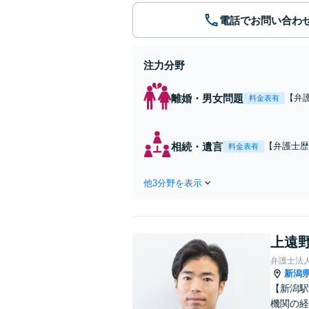
電話でお問い合わ
注力分野
離婚・男女問題
【弁
料金表有
まず
られ
相続・遺言
【弁護士歴
料金表有
によっては
割払い可】
他3分野を表示
上遠野
弁護士法
新潟
【新潟駅
機関の経