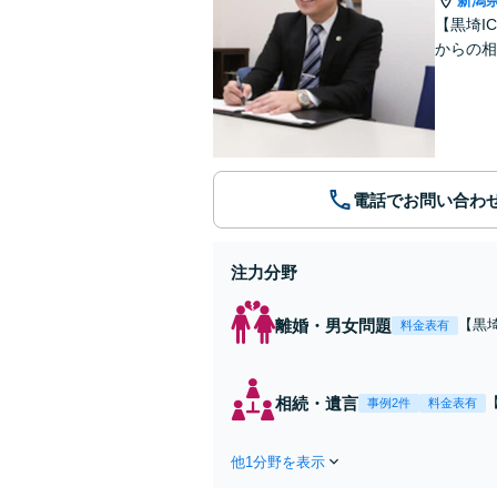
新潟
【黒埼I
からの
電話でお問い合わ
注力分野
離婚・男女問題
【黒
料金表有
ど。
サポ
相続・遺言
事例2件
料金表有
他1分野を表示