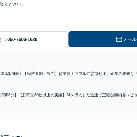
談ください。
せ
メール
【新潟駅8分】【経営者側・専門】従業員トラブルに妥協せず、企業の未来と
対応、ハラスメント、団体交渉など、労働問題に注力する当事務所へご相談く
す。【顧問先80社以上の実績】
潟駅8分】【顧問先80社以上の実績】AIを導入した迅速で正確な契約書レビ
ポレートガバナンス強化まで全般対応。事業を加速させたい新潟の経営者様、
から解決まで】