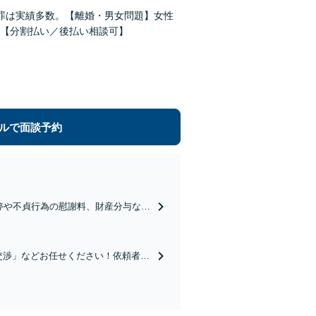
犯罪は実績多数。【離婚・男女問題】女性
【分割払い／後払い相談可】
ルで面談予約
停や不貞行為の慰謝料、財産分与な
定評。弱い立場の方の経済的な自立を
交渉」などお任せください！依頼者の
います【初回相談は無料】