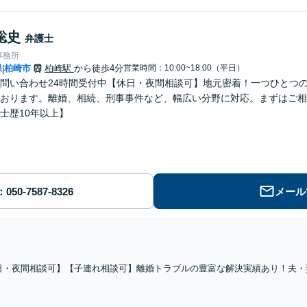
聡史
弁護士
事務所
県
柏崎市
柏崎駅
から徒歩4分
営業時間：10:00~18:00（平日）
|
問い合わせ24時間受付中【休日・夜間相談可】地元密着！一つひとつ
おります。離婚、相続、刑事事件など、幅広い分野に対応。まずはご相
士歴10年以上】
メール
日・夜間相談可】【子連れ相談可】離婚トラブルの豊富な解決実績あり！夫・
沿う解決を目指します。不貞慰謝料、親権、養育費、面会交流、財産分与など
【弁護士歴10年以上】