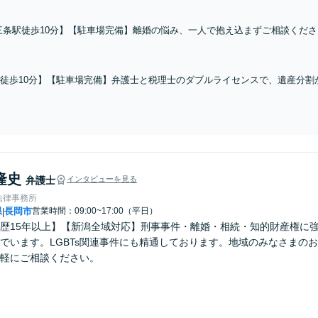
三条駅徒歩10分】【駐車場完備】離婚の悩み、一人で抱え込まずご相談くだ
弁護士が、豊かな人生経験と洞察力を活かし、あなたの心に寄り添いながら最
幅広く対応します。
徒歩10分】【駐車場完備】弁護士と税理士のダブルライセンスで、遺産分割
い。依頼者様のお気持ちを第一に、複雑な相続問題の負担から解放され、心
隆史
弁護士
インタビューを見る
法律事務所
県
長岡市
営業時間：09:00~17:00（平日）
|
歴15年以上】【新潟全域対応】刑事事件・離婚・相続・知的財産権に
でいます。LGBTs関連事件にも精通しております。地域のみなさまの
軽にご相談ください。