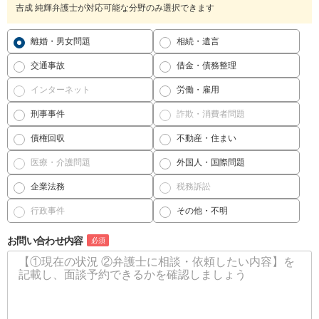
吉成 純輝弁護士が対応可能な分野のみ選択できます
離婚・男女問題
相続・遺言
交通事故
借金・債務整理
インターネット
労働・雇用
刑事事件
詐欺・消費者問題
債権回収
不動産・住まい
医療・介護問題
外国人・国際問題
企業法務
税務訴訟
行政事件
その他・不明
お問い合わせ内容
必須