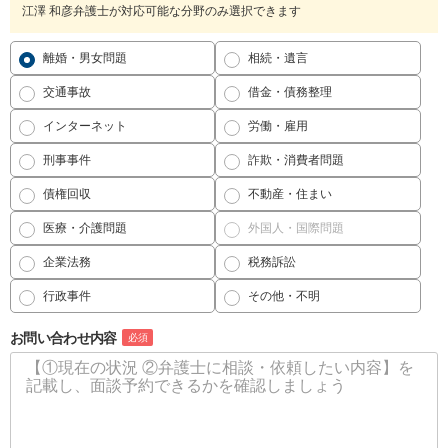
江澤 和彦弁護士が対応可能な分野のみ選択できます
離婚・男女問題
相続・遺言
交通事故
借金・債務整理
インターネット
労働・雇用
刑事事件
詐欺・消費者問題
債権回収
不動産・住まい
医療・介護問題
外国人・国際問題
企業法務
税務訴訟
行政事件
その他・不明
お問い合わせ内容
必須