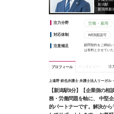
新潟駅
新潟県
新
注力分野
労働・雇用
対応体制
WEB面談可
顧問契約をご締結い
注意補足
は有料とさせていた
インタビュー
注
プロフィール
上遠野 鉄也弁護士 弁護士法人リーガル
【新潟駅8分】【企業側の相
務・労働問題を軸に、 中堅
的パートナーです。解決から