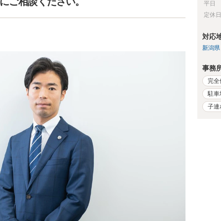
軽にご相談ください。
平日
定休
対応
新潟県
事務
完全
駐車
子連