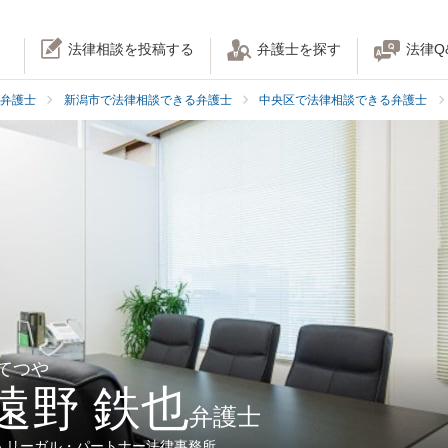
法律相談を投稿する
弁護士を探す
法律Q
弁護士
新潟市で法律相談できる弁護士
中央区で法律相談できる弁護士
 てつや
遠野 鉄也
弁護士
人リーガル・パートナー法律事務所