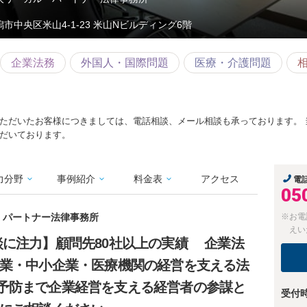
潟市中央区米山4-1-23 米山Nビルディング6階
企業法務
外国人・国際問題
医療・介護問題
ただいたお客様につきましては、電話相談、メール相談も承っております。 
だいております。
力分野
事例紹介
料金表
アクセス
電
05
・パートナー法律事務所
※お電
えい
談に注力】顧問先80社以上の実績 企業法
企業・中小企業・医療機関の経営を支える法
予防まで企業経営を支える経営者の参謀と
受付