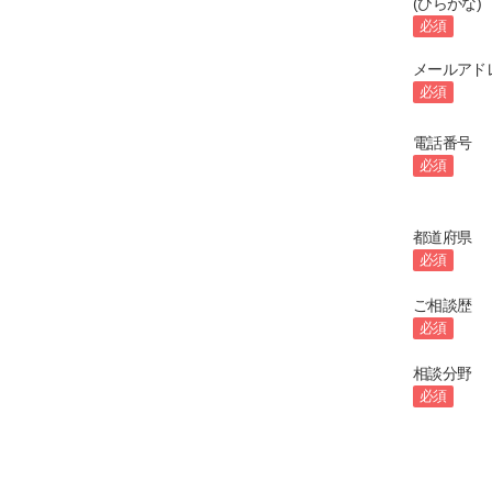
(ひらがな)
必須
メールアド
必須
電話番号
必須
都道府県
必須
ご相談歴
必須
相談分野
必須