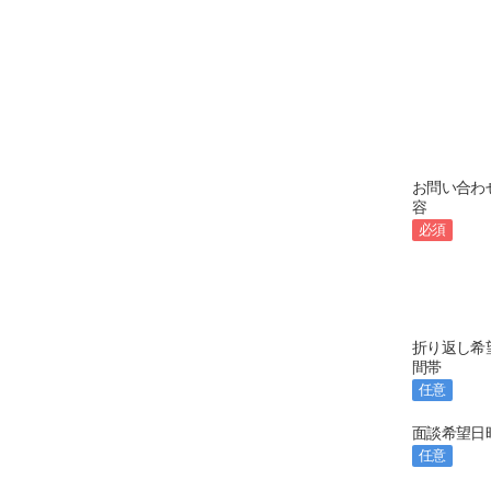
お問い合わ
容
必須
折り返し希
間帯
任意
面談希望日
任意