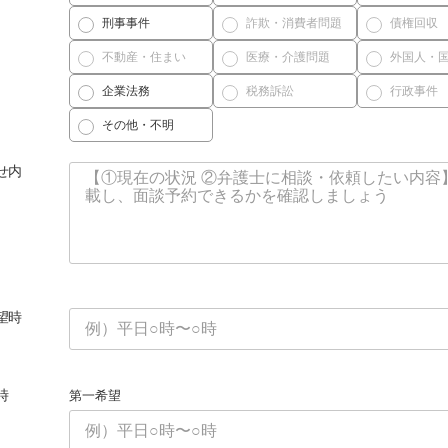
刑事事件
詐欺・消費者問題
債権回収
不動産・住まい
医療・介護問題
外国人・
企業法務
税務訴訟
行政事件
その他・不明
せ内
望時
時
第一希望