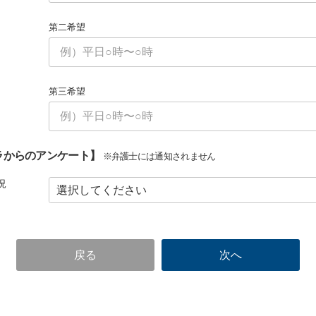
第二希望
第三希望
ラからのアンケート】
※弁護士には通知されません
況