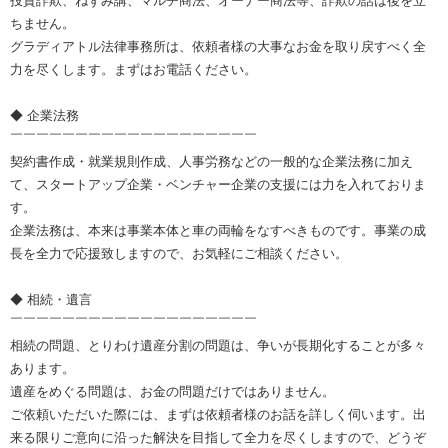
投資詐欺、ねずみ講、マルチ商法、オーナー商法等、詐欺の話は後を立
ちません。
グラディアトル法律事務所は、依頼者様の大事なお金を取り戻すべく全
力を尽くします。まずはお電話ください。
◆ 企業法務
￣￣￣￣￣￣￣￣￣￣￣￣￣￣￣￣￣￣￣
契約書作成・就業規則作成、人事労務などの一般的な企業法務に加え
て、スタートアップ企業・ベンチャー企業の支援には力を入れておりま
す。
企業法務は、本来は事業本体と車の両輪をなすべきものです。事業の成
長を全力で応援致しますので、お気軽にご相談ください。
◆ 相続・遺言
￣￣￣￣￣￣￣￣￣￣￣￣￣￣￣￣￣￣￣
相続の問題、とりわけ遺産分割の問題は、争いが長期化することが多々
あります。
遺産をめぐる問題は、お金の問題だけではありません。
ご依頼いただいた際には、まずは依頼者様のお話を詳しく伺います。出
来る限りご意向に沿った解決を目指して全力を尽くしますので、どうぞ