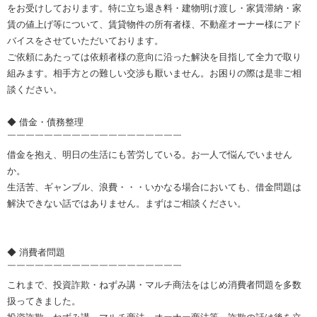
をお受けしております。特に立ち退き料・建物明け渡し・家賃滞納・家
賃の値上げ等について、賃貸物件の所有者様、不動産オーナー様にアド
バイスをさせていただいております。
ご依頼にあたっては依頼者様の意向に沿った解決を目指して全力で取り
組みます。相手方との難しい交渉も厭いません。お困りの際は是非ご相
談ください。
◆ 借金・債務整理
￣￣￣￣￣￣￣￣￣￣￣￣￣￣￣￣￣￣￣
借金を抱え、明日の生活にも苦労している。お一人で悩んでいません
か。
生活苦、ギャンブル、浪費・・・いかなる場合においても、借金問題は
解決できない話ではありません。まずはご相談ください。
◆ 消費者問題
￣￣￣￣￣￣￣￣￣￣￣￣￣￣￣￣￣￣￣
これまで、投資詐欺・ねずみ講・マルチ商法をはじめ消費者問題を多数
扱ってきました。