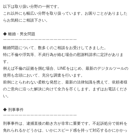
以下は取り扱い分野の一例です。
これ以外にも幅広い分野を取り扱っています。お困りごとがありました
らお気軽にご相談下さい。
◆ 離婚・男女問題
￣￣￣￣￣￣￣￣￣￣￣￣￣￣￣￣￣￣￣
離婚問題について、数多くのご相談をお受けしてきました。
特に不倫や浮気等、不貞行為が絡む場合の慰謝料請求に定評がありま
す。
例えば不倫の証拠を掴む場合、LINEをはじめ、最新のデジタルツールの
使用も念頭において、充分な調査を行います。
前例にとらわれない柔軟な発想と、最新の法律知識を携えて、依頼者様
のご意向に沿った解決に向けて全力を尽くします。まずはお電話くださ
い。
◆ 刑事事件
￣￣￣￣￣￣￣￣￣￣￣￣￣￣￣￣￣￣￣
刑事事件は、逮捕直後の動き方が非常に重要です。不起訴処分で前科を
免れられるかどうかは、いかにスピード感を持って対応するかにかかっ