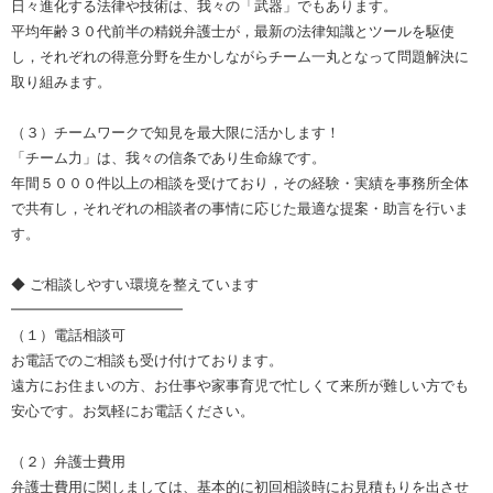
日々進化する法律や技術は、我々の「武器」でもあります。
平均年齢３０代前半の精鋭弁護士が，最新の法律知識とツールを駆使
し，それぞれの得意分野を生かしながらチーム一丸となって問題解決に
取り組みます。
（３）チームワークで知見を最大限に活かします！
「チーム力」は、我々の信条であり生命線です。
年間５０００件以上の相談を受けており，その経験・実績を事務所全体
で共有し，それぞれの相談者の事情に応じた最適な提案・助言を行いま
す。
◆ ご相談しやすい環境を整えています
━━━━━━━━━━━━
（１）電話相談可
お電話でのご相談も受け付けております。
遠方にお住まいの方、お仕事や家事育児で忙しくて来所が難しい方でも
安心です。お気軽にお電話ください。
（２）弁護士費用
弁護士費用に関しましては、基本的に初回相談時にお見積もりを出させ