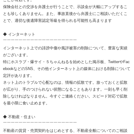
保険会社との交渉を弁護士が行うことで、示談金が大幅にアップするこ
とも珍しくありません。また、事故直後から弁護士にご相談いただくこ
とで、適切な後遺障害認定等級を得られる可能性も高まります
◆ インターネット
￣￣￣￣￣￣￣￣￣￣￣￣￣￣￣￣￣￣￣
インターネット上での誹謗中傷や風評被害の削除について、豊富な実績
がございます。
特にホスラブ・爆サイ・５ちゃんねるを始めとした掲示板、TwitterやFac
ebookなどのSNS、その他インターネット上の媒体における削除について
定評があります。
ネット上のトラブルで心配なのは、情報の拡散です。放っておくと拡散
が広がり、手のつけられない状態になることもあります。一刻も早く削
除しなければなりません。今すぐご連絡ください。スピード対応で拡散
を最小限に食い止めます。
◆ 不動産・住まい
￣￣￣￣￣￣￣￣￣￣￣￣￣￣￣￣￣￣￣
不動産の賃貸・売買契約をはじめとする、不動産全般についてのご相談