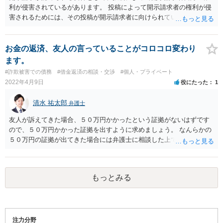
利が侵害されているがあります。 投稿によって開示請求者の権利が侵
害されるためには、その投稿が開示請求者に向けられている必要があ
ります。 匿名希望様のおっしゃる状況では、Aさんに向けられた投稿
とはいえず、Aさんの権利を侵害されたことにはなりません。 ただ
し、そのスレッドの状況如何によっては、客観的に見てAさんに向けら
お金の返済、友人の言っていることがコロコロ変わり
れていると判断される可能性がないとはいえません。最終的な判断は
ます。
裁判所が行いますが、弁護士でもある程度判断はできますので、ご不
#詐欺被害での債務
#借金返済の相談・交渉
#個人・プライベート
安でしたら具体的な資料をもとに弁護士にご相談ください。 また、感
2022年4月9日
役にたった
1
想をいっているだけに過ぎないと思っていても、客観的に見てAさんの
権利を侵害していると判断される場合があります。 以上のような意味
清水 祐太郎
弁護士
で、主観的な判断と客観的な判断にズレが生じれば、責任追及をされ
る可能性があります。 ただし、基本的にはズレが生じることは多くな
友人が訴えてきた場合、５０万円かかったという証拠がないはずです
く、稀といってもいいでしょう。 このような現状ですので、もしおか
ので、５０万円かかった証拠を出すように求めましょう。 なんらかの
しいと感じる開示請求を受けたときは、弁護士に具体的な対応を相談
５０万円の証拠が出てきた場合には弁護士に相談した上で対応を検討
し、開示に同意しない理由の作成や減額の交渉などの対応を決定した
した方がいいように思います。
方がいいでしょう。
もっとみる
注力分野