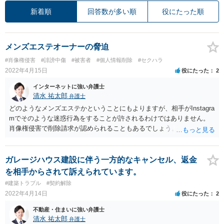
新着順
回答数が多い順
役にたった順
メンズエステオーナーの脅迫
#肖像権侵害
#誹謗中傷
#被害者
#個人情報削除
#セクハラ
2022年4月15日
役にたった
2
インターネットに強い弁護士
清水 祐太郎
弁護士
どのようなメンズエステかということにもよりますが、相手がInstagra
mでそのような迷惑行為をすることが許されるわけではありません。
肖像権侵害で削除請求が認められることもあるでしょう。 また、LINE
で送られてきたことは脅迫ではないですが、人格権侵害として認めら
れることはあり得ます。 メンズエステの場合、警察などに弱いところ
があります。警察に相談することは一つの手です。 また、弁護士から
ガレージハウス建設に伴う一方的なキャンセル、返金
の警告に応じることもあります。 メンズエステ業界に精通した弁護士
を相手からされて訴えられています。
に相談されるといいでしょう、
#建築トラブル
#契約解除
2022年4月14日
役にたった
2
不動産・住まいに強い弁護士
清水 祐太郎
弁護士