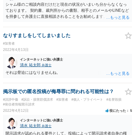
シャム様のご相談内容だけだと現在の状況がいまいち分からなくなっ
ております。 契約書、裁判所からの書類、相手とのメールやLINEなど
を持参して弁護士に直接相談されることをお勧めします。 ちなみに、
ざっくりと回答しますと、注文をした相手方からの契約解除というこ
とになりそうですので、全額を支払う必要はなさそうです。ただし、
資料を基にしないと判断は難しいので、正確性はないものと思ってく
なりすましをしてしまいました
ださい。
#加害者
2022年4月13日
インターネットに強い弁護士
清水 祐太郎
弁護士
それは脅迫にはなりませんね。
掲示板での匿名投稿が侮辱罪に問われる可能性は？
#誹謗中傷
#訴訟・損害賠償請求
#加害者
#個人・プライベート
#名誉毀損
#発信者情報開示請求
2022年4月12日
役にたった
5
インターネットに強い弁護士
清水 祐太郎
弁護士
開示請求が認められる要件として、投稿によって開示請求者自身の権