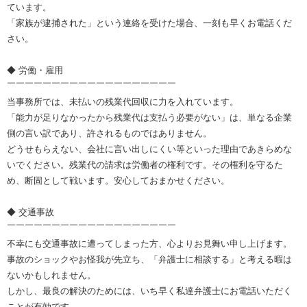
ています。
「家族が逮捕された」という連絡を受けた場合、一刻も早くお電話くだ
さい。
◆ 労働・雇用
￣￣￣￣￣￣￣￣￣￣￣￣￣￣￣￣￣￣￣
当事務所では、未払いの残業代回収に力を入れています。
「能力が足りなかったから残業代は支払う必要がない」は、単なる企業
側の言い訳であり、許されるものではありません。
どうせもらえない、会社に言い出しにくい等といった理由であきらめな
いでください。残業代の請求は労働者の権利です。その権利を守るた
め、断固として戦います。安心しておまかせください。
◆ 交通事故
￣￣￣￣￣￣￣￣￣￣￣￣￣￣￣￣￣￣￣
不幸にも交通事故に遭ってしまった方、心よりお見舞い申し上げます。
事故のショックやお怪我が先立ち、「弁護士に相談する」と考える暇は
ないかもしれません。
しかし、最良の解決のためには、いち早く私達弁護士にお電話いただく
ことが有効です。