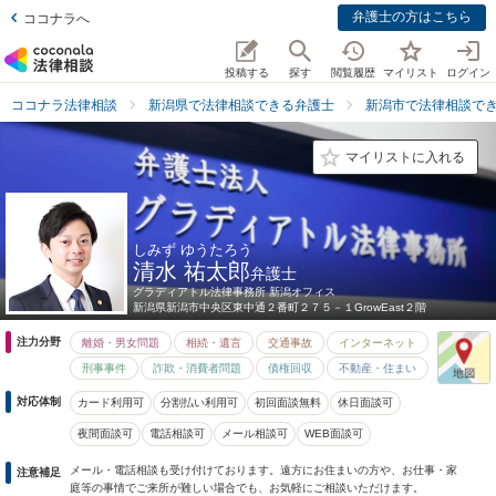
弁護士の方はこちら
ココナラへ
投稿する
探す
閲覧履歴
マイリスト
ログイン
ココナラ法律相談
新潟県で法律相談できる弁護士
新潟市で法律相談で
マイリストに入れる
しみず ゆうたろう
清水 祐太郎
弁護士
グラディアトル法律事務所 新潟オフィス
新潟県
新潟市中央区東中通２番町２７５－１GrowEast２階
注力分野
離婚・男女問題
相続・遺言
交通事故
インターネット
刑事事件
詐欺・消費者問題
債権回収
不動産・住まい
対応体制
カード利用可
分割払い利用可
初回面談無料
休日面談可
夜間面談可
電話相談可
メール相談可
WEB面談可
メール・電話相談も受け付けております。遠方にお住まいの方や、お仕事・家
注意補足
庭等の事情でご来所が難しい場合でも、お気軽にご相談いただけます。