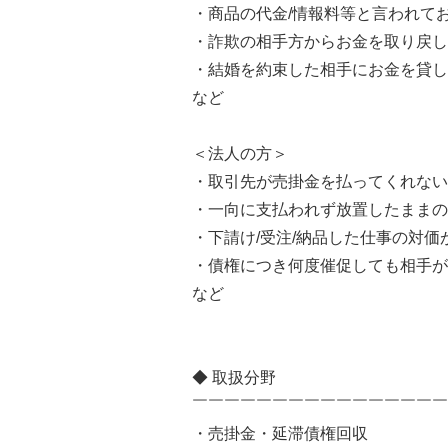
・商品の代金/情報料等と言われて
・詐欺の相手方からお金を取り戻し
・結婚を約束した相手に
など
＜法人の方＞
・取引先が売掛金を払ってくれない
・一向に支払われず放置したままの
・下請け/受注/納品した仕事の対価
・債権につき何度催促しても相手が
など
◆ 取扱分野
￣￣￣￣￣￣￣￣￣￣￣￣￣￣￣￣
・売掛金・延滞債権回収