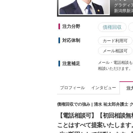
グラディ
新潟県
新
注力分野
債権回収
対応体制
カード利用可
メール相談可
メール・電話相談も
注意補足
相談いただけます。
プロフィール
インタビュー
注
債権回収での強み | 清水 祐太郎弁護士
【電話相談可】【初回相談無
ことはすべて提案いたします