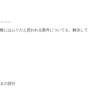
￣￣￣
般にはムリだと思われる案件についても、解決して
まの貸付
債権