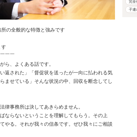
完全
子連
務所の全般的な特徴と強みです
ます
￣￣￣
がら、よくある話です。
い返された」「督促状を送ったが一向に払われる気
らませている」そんな状況の中、回収を断念してし
法律事務所は決してあきらめません。
ばならないということを理解してもらう。その上
てやる。それが我々の信条です。ぜひ我々にご相談