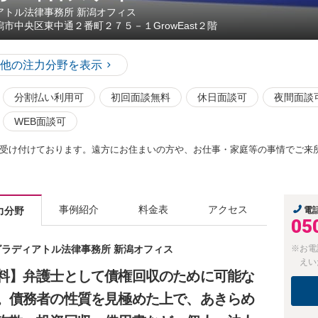
アトル法律事務所 新潟オフィス
潟市中央区東中通２番町２７５－１GrowEast２階
他の注力分野を表示
分割払い利用可
初回面談無料
休日面談可
夜間面談
WEB面談可
受け付けております。遠方にお住まいの方や、お仕事・家庭等の事情でご来
事例紹介
料金表
アクセス
力分野
電
05
 グラディアトル法律事務所 新潟オフィス
※お電
えい
料】弁護士として債権回収のために可能な
。債務者の性質を見極めた上で、あきらめ