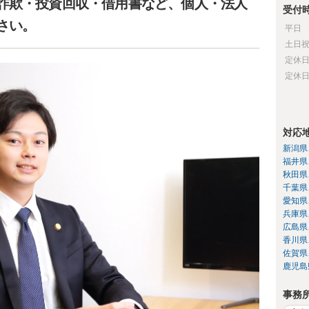
詐欺・投資回収・借用書など、個人・法人
受付
さい。
平日
土日
定休
定休
対応
新潟県
福井県
秋田県
千葉県
愛知県
兵庫県
広島県
香川県
佐賀県
鹿児島
事務