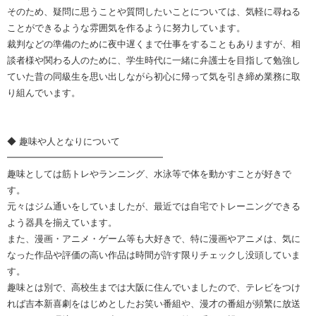
そのため、疑問に思うことや質問したいことについては、気軽に尋ねる
ことができるような雰囲気を作るように努力しています。
裁判などの準備のために夜中遅くまで仕事をすることもありますが、相
談者様や関わる人のために、学生時代に一緒に弁護士を目指して勉強し
ていた昔の同級生を思い出しながら初心に帰って気を引き締め業務に取
り組んでいます。
◆ 趣味や人となりについて
━━━━━━━━━━━━━━━━━
趣味としては筋トレやランニング、水泳等で体を動かすことが好きで
す。
元々はジム通いをしていましたが、最近では自宅でトレーニングできる
よう器具を揃えています。
また、漫画・アニメ・ゲーム等も大好きで、特に漫画やアニメは、気に
なった作品や評価の高い作品は時間が許す限りチェックし没頭していま
す。
趣味とは別で、高校生までは大阪に住んでいましたので、テレビをつけ
れば吉本新喜劇をはじめとしたお笑い番組や、漫才の番組が頻繁に放送