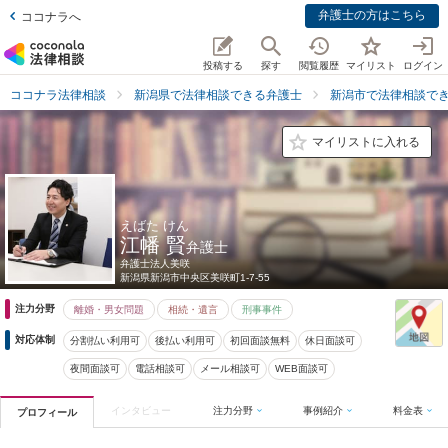
弁護士の方はこちら
ココナラへ
投稿する
探す
閲覧履歴
マイリスト
ログイン
ココナラ法律相談
新潟県で法律相談できる弁護士
新潟市で法律相談で
マイリストに入れる
えばた けん
江幡 賢
弁護士
弁護士法人美咲
新潟県
新潟市中央区美咲町1-7-55
注力分野
離婚・男女問題
相続・遺言
刑事事件
対応体制
分割払い利用可
後払い利用可
初回面談無料
休日面談可
夜間面談可
電話相談可
メール相談可
WEB面談可
インタビュー
注力分野
事例紹介
料金表
プロフィール