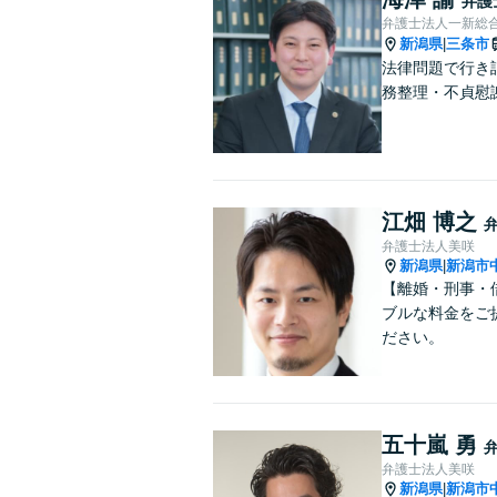
弁護
弁護士法人一新総
新潟県
三条市
|
法律問題で行き
務整理・不貞慰
江畑 博之
弁護士法人美咲
新潟県
新潟市
|
【離婚・刑事・
ブルな料金をご
ださい。
五十嵐 勇
弁護士法人美咲
新潟県
新潟市
|