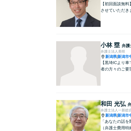
【初回面談無料
させていただき
小林 塁
弁護
弁護士法人美咲
新潟県
新潟市
|
【黒埼ICより
者の方々のご要
和田 光弘
弁護士法人一新総
新潟県
新潟市
|
「あなたの話を
（弁護士費用特