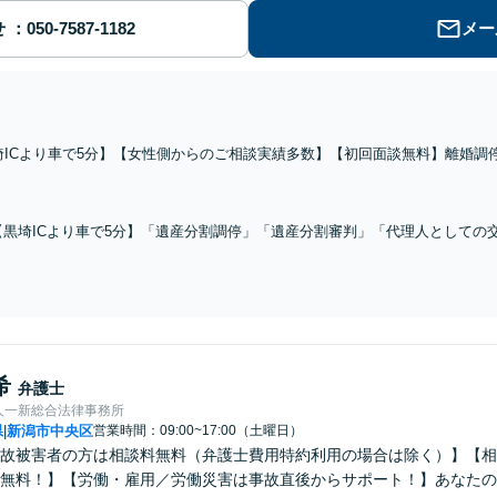
せ
メー
埼ICより車で5分】【女性側からのご相談実績多数】【初回面談無料】離婚調
「1円でも多く有利な条件」を引き出せるように尽力。相談しやすい雰囲気に
ート
【黒埼ICより車で5分】「遺産分割調停」「遺産分割審判」「代理人としての
方に対して何度も繰り返して説明し、しっかり理解してもらうように心掛けて
希
弁護士
人一新総合法律事務所
県
新潟市中央区
営業時間：09:00~17:00（土曜日）
|
故被害者の方は相談料無料（弁護士費用特約利用の場合は除く）】【相
無料！】【労働・雇用／労働災害は事故直後からサポート！】あなたの