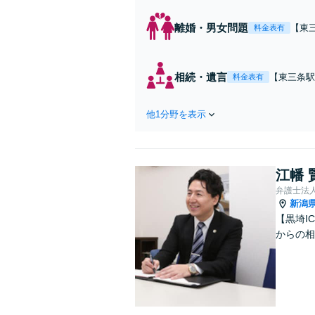
離婚・男女問題
【東
料金表有
持つ
案に
相続・遺言
【東三条駅
料金表有
任せくださ
す。
他1分野を表示
江幡 
弁護士法
新潟
【黒埼I
からの