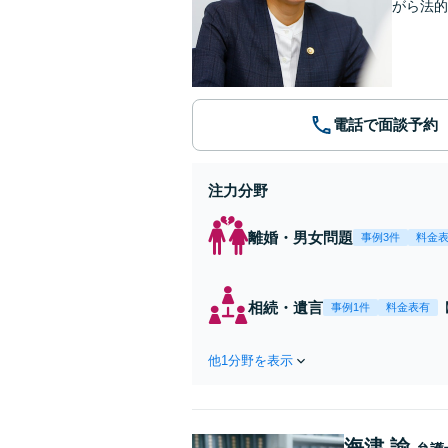
がら法的
電話で面談予約
注力分野
離婚・男女問題
事例3件
料金
相続・遺言
事例1件
料金表有
他1分野を表示
海津 諭