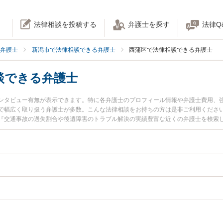
法律相談を投稿する
弁護士を探す
法律Q
弁護士
新潟市で法律相談できる弁護士
西蒲区で法律相談できる弁護士
談できる弁護士
ンタビュー有無が表示できます。特に各弁護士のプロフィール情報や弁護士費用、
で幅広く取り扱う弁護士が多数。こんな法律相談をお持ちの方は是非ご利用くださ
『交通事故の過失割合や後遺障害のトラブル解決の実績豊富な近くの弁護士を検索
予約したい』などでお困りの相談者さんにおすすめです。