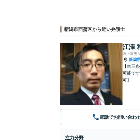
新潟市西蒲区から近い弁護士
江澤 
坂上富男
新潟
【東三条
可能です
可】
電話でお問い合わ
注力分野