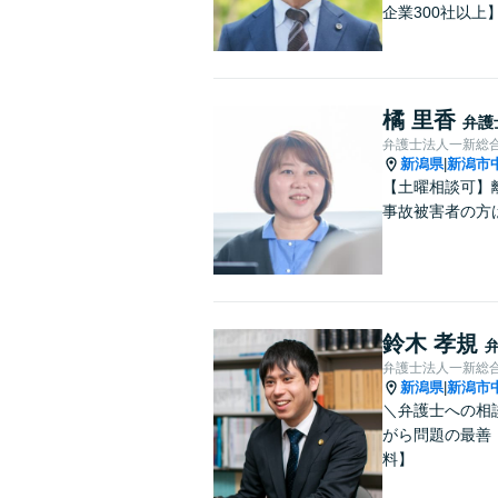
企業300社以上
橘 里香
弁護
弁護士法人一新総
新潟県
新潟市
|
【土曜相談可】
事故被害者の方
鈴木 孝規
弁護士法人一新総
新潟県
新潟市
|
＼弁護士への相
がら問題の最善
料】