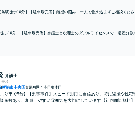
三条駅徒歩10分】【駐車場完備】離婚の悩み、一人で抱え込まずご相談くだ
弁護士が、豊かな人生経験と洞察力を活かし、あなたの心に寄り添いながら最
幅広く対応します。
徒歩10分】【駐車場完備】弁護士と税理士のダブルライセンスで、遺産分割
い。依頼者様のお気持ちを第一に、複雑な相続問題の負担から解放され、心
賢
弁護士
人美咲
県
新潟市中央区
営業時間：本日定休日
|
Cより車で5分】【刑事事件】スピード対応に自信あり。特に盗撮や性
相談多数あり。相談しやすい雰囲気を大切にしています【初回面談無料】