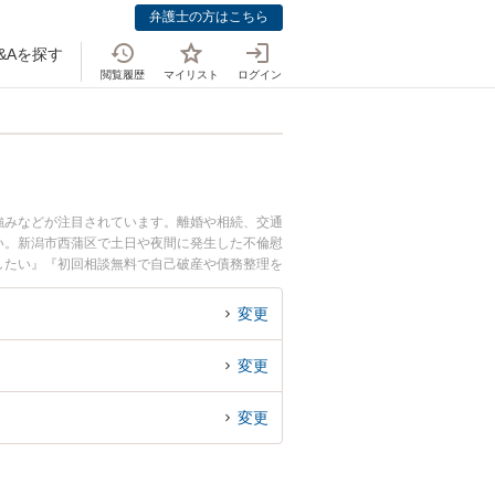
弁護士の方はこちら
&Aを探す
閲覧履歴
マイリスト
ログイン
強みなどが注目されています。離婚や相続、交通
い。新潟市西蒲区で土日や夜間に発生した不倫慰
したい』『初回相談無料で自己破産や債務整理を
変更
変更
変更