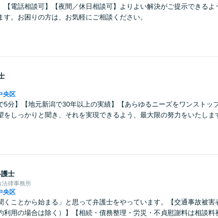
】【電話相談可】【夜間／休日相談可】よりよい解決がご提示できるよ
ます。お困りの方は、お気軽にご相談ください。
士
中央区
車で5分】【地元新潟で30年以上の実績】【あらゆるニーズをワンストッ
望をしっかりと聞き、それを実現できるよう、最大限の努力をいたしま
弁護士
合法律事務所
中央区
聞くことから始まる」と思って弁護士をやっています。【交通事故被害
約利用の場合は除く）】【相続・債務整理・労災・不貞慰謝料は相談料