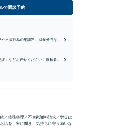
ルで面談予約
停や不貞行為の慰謝料、財産分与な
定評。弱い立場の方の経済的な自立を
交渉」などお任せください！依頼者の
います【初回相談は無料】
続／債務整理／不貞慰謝料請求／労災は
お話を丁寧に聞き、気持ちに寄り添いな