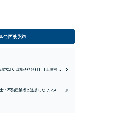
ルで面談予約
料請求は初回相談料無料】【土曜対応
、あなたの新しい人生のスタートを全
書士・不動産業者と連携したワンスト
護士に相談して大丈夫か不安」と迷