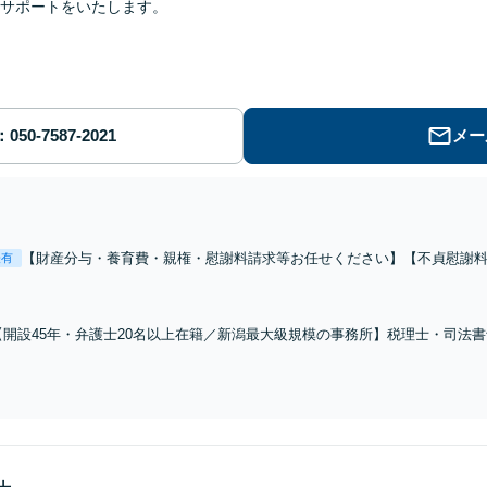
サポートをいたします。
メー
【財産分与・養育費・親権・慰謝料請求等お任せください】【不貞慰謝
表有
可能】【キッズルーム完備】女性の立場からあなたの気持ちに寄り添い
力でサポートいたします！
【開設45年・弁護士20名以上在籍／新潟最大級規模の事務所】税理士・司法
ップサービスをご提供いたします「どこに相談すべき問題かわからない」「弁
っている方もぜひご相談ください