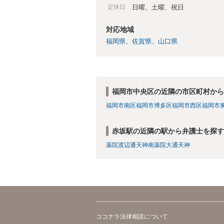
定休日
日曜、土曜、祝日
対応地域
福岡県
佐賀県
山口県
福岡市中央区の近隣の市区町村から
福岡市南区
福岡市博多区
福岡市西区
福岡市
赤坂駅の近隣の駅から弁護士を探す
薬院
渡辺通
天神南
薬院大通
天神
ココナラ法律相談について