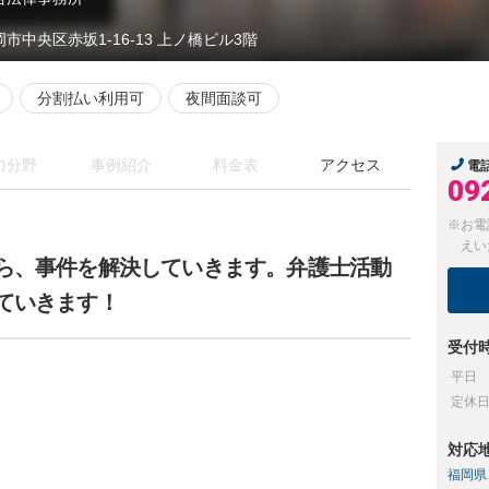
岡市中央区赤坂1-16-13 上ノ橋ビル3階
分割払い利用可
夜間面談可
力分野
事例紹介
料金表
アクセス
電
09
※お電
えい
ら、事件を解決していきます。弁護士活動
ていきます！
受付
平日
定休
対応
福岡県