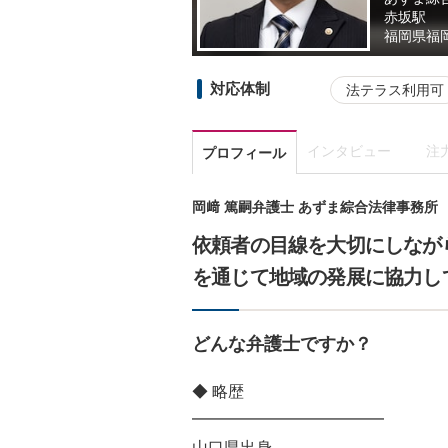
赤坂駅
福岡県
福
対応体制
法テラス利用可
インタビュー
注
プロフィール
岡﨑 篤嗣弁護士 あずま綜合法律事務所
依頼者の目線を大切にしなが
を通じて地域の発展に協力し
どんな弁護士ですか？
◆ 略歴
━━━━━━━━━━━━
山口県出身