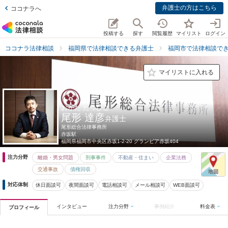
弁護士の方はこちら
ココナラへ
投稿する
探す
閲覧履歴
マイリスト
ログイン
ココナラ法律相談
福岡県で法律相談できる弁護士
福岡市で法律相談で
マイリストに入れる
おがた たつひこ
尾形 達彦
弁護士
尾形総合法律事務所
赤坂駅
福岡県
福岡市中央区赤坂1-2-20 グランピア赤坂404
注力分野
離婚・男女問題
刑事事件
不動産・住まい
企業法務
交通事故
債権回収
対応体制
休日面談可
夜間面談可
電話相談可
メール相談可
WEB面談可
インタビュー
注力分野
事例紹介
料金表
プロフィール