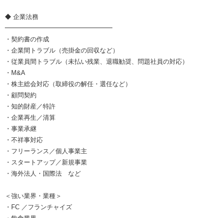
◆ 企業法務
━━━━━━━━━━━━━━━━━
・契約書の作成
・企業間トラブル（売掛金の回収など）
・従業員間トラブル（未払い残業、退職勧奨、問題社員の対応）
・M&A
・株主総会対応（取締役の解任・選任など）
・顧問契約
・知的財産／特許
・企業再生／清算
・事業承継
・不祥事対応
・フリーランス／個人事業主
・スタートアップ／新規事業
・海外法人・国際法 など
＜強い業界・業種＞
・FC ／フランチャイズ