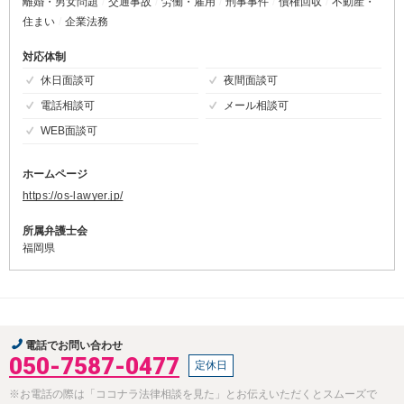
離婚・男女問題
交通事故
労働・雇用
刑事事件
債権回収
不動産・
住まい
企業法務
対応体制
休日面談可
夜間面談可
電話相談可
メール相談可
WEB面談可
ホームページ
https://os-lawyer.jp/
所属弁護士会
福岡県
電話でお問い合わせ
050-7587-0477
定休日
※お電話の際は「ココナラ法律相談を見た」とお伝えいただくとスムーズで