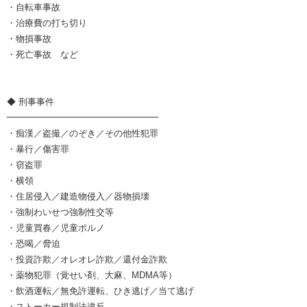
・自転車事故
・治療費の打ち切り
・物損事故
・死亡事故 など
◆ 刑事事件
━━━━━━━━━━━━━━━━━
・痴漢／盗撮／のぞき／その他性犯罪
・暴行／傷害罪
・窃盗罪
・横領
・住居侵入／建造物侵入／器物損壊
・強制わいせつ強制性交等
・児童買春／児童ポルノ
・恐喝／脅迫
・投資詐欺／オレオレ詐欺／還付金詐欺
・薬物犯罪（覚せい剤、大麻、MDMA等）
・飲酒運転／無免許運転、ひき逃げ／当て逃げ
・ストーカー規制法違反