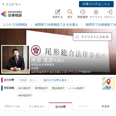
弁護士の方はこちら
ココナラへ
投稿する
探す
閲覧履歴
マイリスト
ログイン
ココナラ法律相談
福岡県で法律相談できる弁護士
福岡市で法律相談で
マイリストに入れる
おがた たつひこ
尾形 達彦
弁護士
尾形総合法律事務所
赤坂駅
福岡県
福岡市中央区赤坂1-2-20 グランピア赤坂404
注力分野
不動産・住まい
他の注力分野を表示
対応体制
休日面談可
夜間面談可
電話相談可
メール相談可
WEB面談可
プロフィール
インタビュー
事例紹介
料金表
注力分野