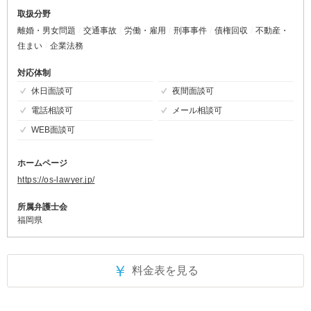
取扱分野
離婚・男女問題
交通事故
労働・雇用
刑事事件
債権回収
不動産・
住まい
企業法務
対応体制
休日面談可
夜間面談可
電話相談可
メール相談可
WEB面談可
ホームページ
https://os-lawyer.jp/
所属弁護士会
福岡県
￥
料金表を見る