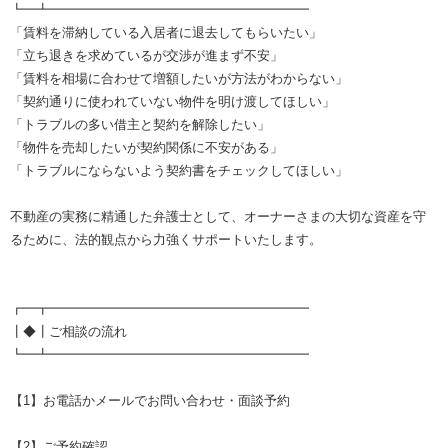
┗━┻━━━━━━━━━━━━━━━━━━━━
「賃料を滞納している入居者に退去してもらいたい」
「立ち退きを求めているが交渉が進まず不安」
「賃料を相場に合わせて増額したいが方法がわからない」
「契約通りに使われていない物件を明け渡してほしい」
「トラブルの多い借主と契約を解除したい」
「物件を売却したいが契約関係に不安がある」
「トラブルにならないよう契約書をチェックしてほしい」
不動産の実務に精通した弁護士として、オーナーさまの大切な資産を守
るために、法的観点から力強くサポートいたします。
┏━┳━━━━━━━━━━━━━━━━━━━━
┃◆┃ご相談の流れ
┗━┻━━━━━━━━━━━━━━━━━━━━
【1】お電話かメールでお問い合わせ・面談予約
【2】ご予約確認