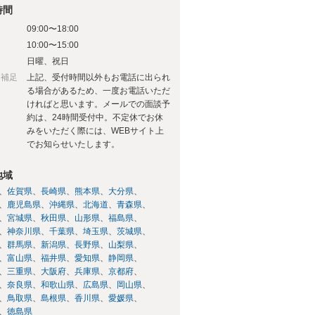
時間
09:00〜18:00
日
10:00〜15:00
日
日曜、祝日
日補足
上記、受付時間以外もお電話に出られ
る場合があるため、一度お電話いただ
ければと思います。メールでの面談予
約は、24時間受付中。不定休でお休
みをいただく際には、WEBサイト上
でお知らせいたします。
地域
佐賀県
長崎県
熊本県
大分県
鹿児島県
沖縄県
北海道
青森県
宮城県
秋田県
山形県
福島県
神奈川県
千葉県
埼玉県
茨城県
群馬県
新潟県
長野県
山梨県
富山県
福井県
愛知県
静岡県
三重県
大阪府
兵庫県
京都府
奈良県
和歌山県
広島県
岡山県
鳥取県
島根県
香川県
愛媛県
徳島県