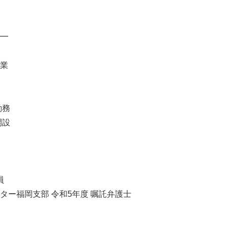
━
業
勤務
開設
員
ター福岡支部 令和5年度 嘱託弁護士