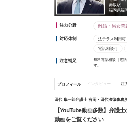
赤坂駅
福岡県
福岡
注力分野
離婚・男女問
対応体制
法テラス利用可
電話相談可
無料電話相談（電話
注意補足
す。
インタビュー
注
プロフィール
田代 隼一郎弁護士 有岡・田代法律事務
【YouTube動画多数】弁
動画をご覧ください