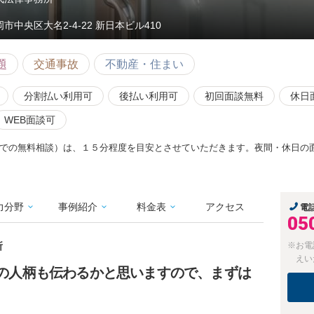
市中央区大名2-4-22 新日本ビル410
題
交通事故
不動産・住まい
分割払い利用可
後払い利用可
初回面談無料
休日
WEB面談可
での無料相談）は、１５分程度を目安とさせていただきます。夜間・休日の
力分野
事例紹介
料金表
アクセス
電
05
所
※お電
えい
護士の人柄も伝わるかと思いますので、まずは