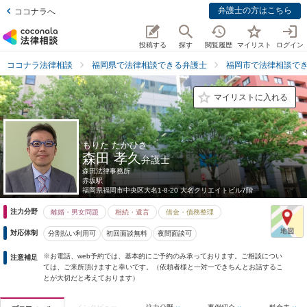
弁護士の方はこちら
ココナラへ
投稿する
探す
閲覧履歴
マイリスト
ログイン
ココナラ法律相談
福岡県で法律相談できる弁護士
福岡市で法律相談で
マイリストに入れる
もりた たかひさ
森田 孝久
弁護士
森田法律事務所
赤坂駅
福岡県
福岡市中央区大名1-8-20 大名クリエイトビル7階
注力分野
離婚・男女問題
相続・遺言
借金・債務整理
対応体制
分割払い利用可
初回面談無料
夜間面談可
※お電話、web予約では、基本的にご予約のみ承っております。ご相談につい
注意補足
ては、ご来所頂けますと幸いです。（依頼者様と一対一できちんとお話するこ
とが大切だと考えております）