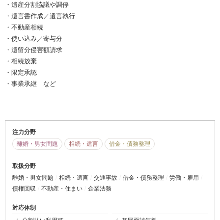
・遺産分割協議や調停
・遺言書作成／遺言執行
・不動産相続
・使い込み／寄与分
・遺留分侵害額請求
・相続放棄
・限定承認
・事業承継 など
注力分野
離婚・男女問題
相続・遺言
借金・債務整理
取扱分野
離婚・男女問題
相続・遺言
交通事故
借金・債務整理
労働・雇用
債権回収
不動産・住まい
企業法務
対応体制