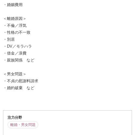
・婚姻費用
＜離婚原因＞
・不倫／浮気
・性格の不一致
・別居
・DV／モラハラ
・借金／浪費
・親族関係 など
＜男女問題＞
・不貞の慰謝料請求
・婚約破棄 など
注力分野
離婚・男女問題