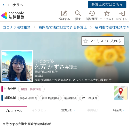
弁護士の方はこちら
ココナラへ
投稿する
探す
閲覧履歴
マイリスト
ログイン
ココナラ法律相談
福岡県で法律相談できる弁護士
福岡市で法律相談で
マイリストに入れる
くば かずさ
久芳 かずさ
弁護士
原綜合法律事務所
赤坂駅
福岡県
福岡市中央区大名2-10-2 シャンボール大名B棟401号
注力分野
離婚・男女問題
対応体制
後払い利用可
初回面談無料
電話相談可
WEB面談可
インタビュー
注力分野
事例紹介
料金表
プロフィール
久芳 かずさ弁護士 原綜合法律事務所