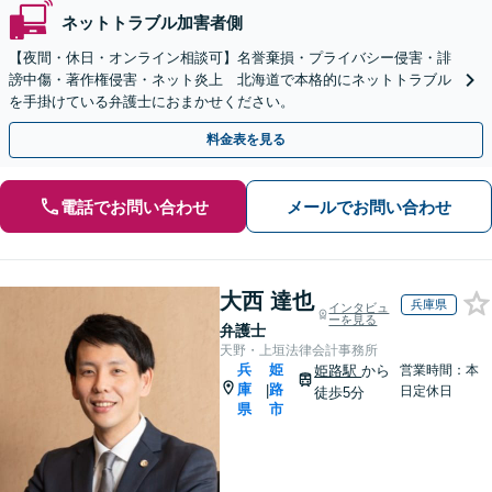
ネットトラブル加害者側
【夜間・休日・オンライン相談可】名誉棄損・プライバシー侵害・誹
謗中傷・著作権侵害・ネット炎上 北海道で本格的にネットトラブル
を手掛けている弁護士におまかせください。
料金表を見る
電話でお問い合わせ
メールでお問い合わせ
大西 達也
兵庫県
インタビュ
ーを見る
弁護士
天野・上垣法律会計事務所
兵
姫
姫路駅
から
営業時間：本
庫
路
|
日定休日
徒歩5分
県
市