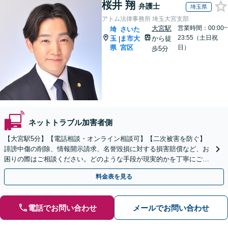
桜井 翔
弁護士
埼玉県
アトム法律事務所 埼玉大宮支部
大宮駅
営業時間：00:00~
埼
さいた
23:55（土日祝
玉
ま市大
から徒
|
県
宮区
日）
歩5分
ネットトラブル加害者側
【大宮駅5分】【電話相談・オンライン相談可】【二次被害を防ぐ】
誹謗中傷の削除、情報開示請求、名誉毀損に対する損害賠償など、お
困りの際はご相談ください。どのような手段が現実的かを丁寧にご説
明し、依頼者さまにとって納得のいく解決を目指します。
料金表を見る
電話でお問い合わせ
メールでお問い合わせ