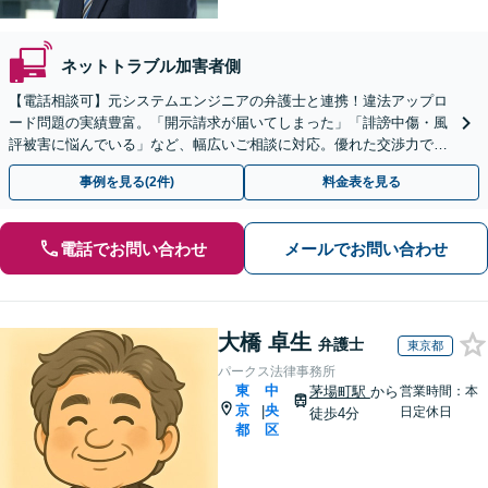
ネットトラブル加害者側
【電話相談可】元システムエンジニアの弁護士と連携！違法アップロ
ード問題の実績豊富。「開示請求が届いてしまった」「誹謗中傷・風
評被害に悩んでいる」など、幅広いご相談に対応。優れた交渉力で最
短の解決を目指します【横浜駅8分】【夜間・休日対応】
事例を見る(2件)
料金表を見る
電話でお問い合わせ
メールでお問い合わせ
大橋 卓生
弁護士
東京都
パークス法律事務所
東
中
茅場町駅
から
営業時間：本
京
央
|
日定休日
徒歩4分
都
区