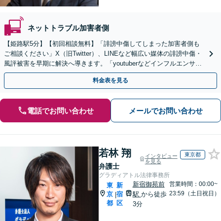
ネットトラブル加害者側
【姫路駅5分】【初回相談無料】「誹謗中傷してしまった加害者側も
ご相談ください」X（旧Twitter）、LINEなど幅広い媒体の誹謗中傷・
風評被害を早期に解決へ導きます。「youtuberなどインフルエンサー
の相談に対応」【休日・夜間相談可】
料金表を見る
電話でお問い合わせ
メールでお問い合わせ
若林 翔
東京都
インタビュー
を見る
弁護士
グラディアトル法律事務所
新宿御苑前
営業時間：00:00~
東
新
23:59（土日祝日）
京
宿
駅
から徒歩
|
都
区
3分