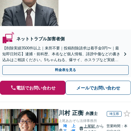
ネットトラブル加害者側
【削除実績3500件以上｜来所不要｜投稿削除請求は着手金0円〜｜最
短即日対応】逮捕・前科歴、本名など個人情報、誹謗中傷などの書き
込みはご相談ください。5ちゃんねる、爆サイ、ホスラブなど実績多
数あり【全国対応可能｜LINE・オンライン相談可】
料金表を見る
電話でお問い合わせ
メールでお問い合わせ
川村 正衡
弁護士
埼玉県
上尾あおぞら法律事務所
埼
上
上尾駅
から
営業時間：本