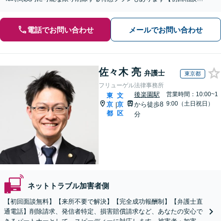
分1000円】
電話でお問い合わせ
メールでお問い合わせ
佐々木 亮
弁護士
東京都
フリューゲル法律事務所
後楽園駅
営業時間：10:00~1
東
文
9:00（土日祝日）
京
京
から徒歩8
|
都
区
分
ネットトラブル加害者側
【初回面談無料】【来所不要で解決】【完全成功報酬制】【弁護士直
通電話】削除請求、発信者特定、損害賠償請求など、あなたの安心で