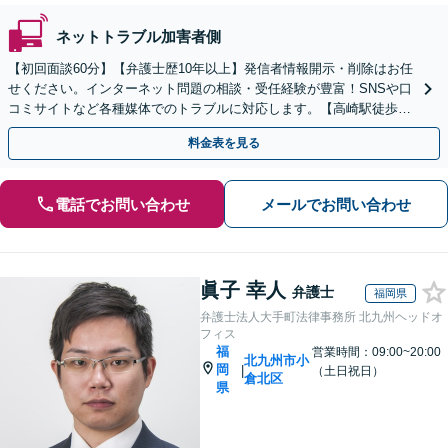
ネットトラブル加害者側
【初回面談60分】【弁護士歴10年以上】発信者情報開示・削除はお任
せください。インターネット問題の相談・受任経験が豊富！SNSや口
コミサイトなど各種媒体でのトラブルに対応します。【高崎駅徒歩15
分】お気軽にご相談ください。
料金表を見る
電話でお問い合わせ
メールでお問い合わせ
眞子 幸人
弁護士
福岡県
弁護士法人大手町法律事務所 北九州ヘッドオ
フィス
福
営業時間：09:00~20:00
北九州市小
岡
|
（土日祝日）
倉北区
県