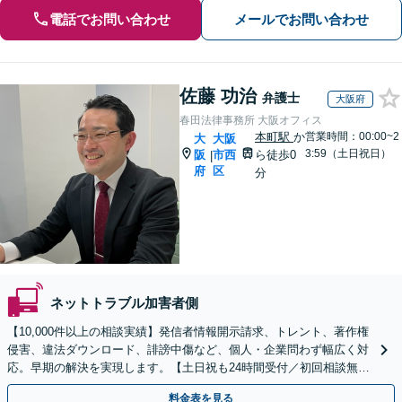
電話でお問い合わせ
メールでお問い合わせ
佐藤 功治
弁護士
大阪府
春田法律事務所 大阪オフィス
本町駅
か
営業時間：00:00~2
大
大阪
3:59（土日祝日）
阪
市西
ら徒歩0
|
府
区
分
ネットトラブル加害者側
【10,000件以上の相談実績】発信者情報開示請求、トレント、著作権
侵害、違法ダウンロード、誹謗中傷など、個人・企業問わず幅広く対
応。早期の解決を実現します。【土日祝も24時間受付／初回相談無
料】
料金表を見る