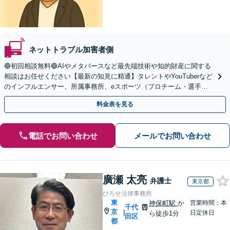
ネットトラブル加害者側
🔵初回相談無料🔵AIやメタバースなど最先端技術や知的財産に関する
相談はお任せください【最新の知見に精通】タレントやYouTuberなど
のインフルエンサー、所属事務所、eスポーツ（プロチーム・選手な
ど）からのご相談も◎【休日・夜間相談可】
料金表を見る
電話でお問い合わせ
メールでお問い合わせ
廣瀬 太亮
弁護士
東京都
ひろせ法律事務所
東
神保町駅
か
営業時間：本
千代
京
|
日定休日
ら徒歩1分
田区
都