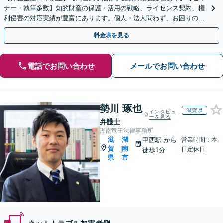
ナー・執筆多数】知的財産の保護・活用の戦略、ライセンス契約、権
利侵害の対応実績が豊富にあります。個人・法人問わず、お困りの際
はお気軽にご相談ください。【淀屋橋5分】
料金表を見る
電話でお問い合わせ
メールでお問い合わせ
勢川 琢也
滋賀県
インタビュ
ーを見る
弁護士
湖南竜王法律事務所
滋
湖
甲西駅
から
営業時間：本
賀
南
|
日定休日
徒歩1分
県
市