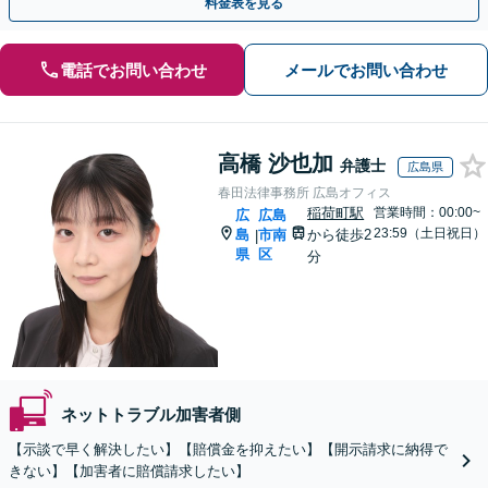
料金表を見る
電話でお問い合わせ
メールでお問い合わせ
高橋 沙也加
弁護士
広島県
春田法律事務所 広島オフィス
稲荷町駅
営業時間：00:00~
広
広島
23:59（土日祝日）
島
市南
から徒歩2
|
県
区
分
ネットトラブル加害者側
【示談で早く解決したい】【賠償金を抑えたい】【開示請求に納得で
きない】【加害者に賠償請求したい】