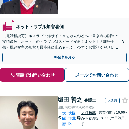
ネットトラブル加害者側
【電話相談可】ホスラブ・爆サイ・５ちゃんねるへの書き込み削除の
実績多数。ネット上のトラブルはスピードが命！ネット上の誹謗中
傷・風評被害の拡散を最小限に止めるべく、今すぐお電話ください。
情報削除に向けて全力を尽くします。
料金表を見る
電話でお問い合わせ
メールでお問い合わせ
堀田 善之
弁護士
大阪府
堀田法律特許税務事務所
大江橋駅
営業時間：10:00~
大
大阪
18:00（土日祝日）
阪
市北
から徒歩3
|
府
区
分