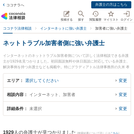
弁護士の方はこちら
ココナラへ
投稿する
探す
閲覧履歴
マイリスト
ログイン
ココナラ法律相談
インターネットに強い弁護士
加害者に強い弁護士
ネットトラブル加害者側に強い弁護士
インターネットのネットトラブル加害者側について詳しく法律相談できる弁護
士が1929名見つかりました。初回面談無料や休日面談に対応している弁護士、
解決事例を持つ弁護士なども掲載中。特にグラディアトル法律事務所の久米 孝
和弁護士や春田法律事務所 大阪オフィスの佐藤 功治弁護士、AYU総合法律事務
所の白鳥 佑記弁護士のプロフィール情報や弁護士費用、強みなどが注目されて
エリア
選択してください
変更
います。東京や大阪、名古屋といった大都市圏の弁護士から福岡、札幌、仙台
といった中核都市まで幅広く弁護士事務所を掲載。こんな法律相談をお持ちの
相談内容
インターネット、加害者
変更
方は是非ご利用ください。『東京都内で土日や夜間に発生したネットトラブル
加害者側のトラブルを今すぐに弁護士に相談したい』『ネットトラブル加害者
側のトラブル解決の実績豊富な大阪の弁護士を検索したい』『初回相談無料で
詳細条件
未選択
変更
加害者の問題を法律相談できる名古屋市内の弁護士に相談予約したい』などで
お困りの相談者さんにおすすめです。
1929
人の弁護士が見つかりました
(検索結果について詳しくは
こちら
)