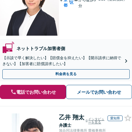
|
区
都
分
ネットトラブル加害者側
【示談で早く解決したい】【賠償金を抑えたい】【開示請求に納得で
きない】【加害者に賠償請求したい】
料金表を見る
電話でお問い合わせ
メールでお問い合わせ
乙井 翔太
愛知県
インタビュ
ーを見る
弁護士
旭合同法律事務所 豊橋事務所