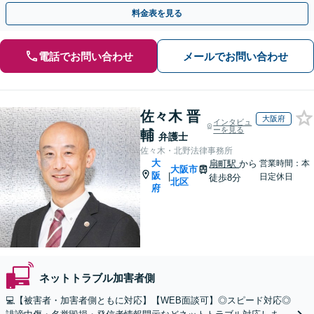
料金表を見る
電話でお問い合わせ
メールでお問い合わせ
佐々木 晋
大阪府
インタビュ
ーを見る
輔
弁護士
佐々木・北野法律事務所
大
扇町駅
から
営業時間：本
大阪市
阪
|
日定休日
徒歩8分
北区
府
ネットトラブル加害者側
💻【被害者・加害者側ともに対応】【WEB面談可】◎スピード対応◎