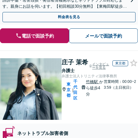
誹謗中傷・名誉毀損・発信者情報開示などネットトラブル対応しま
す。親身にお話を伺います。【初回相談30分無料】【東梅田駅徒歩10
分】【弁護士歴15年以上】
料金表を見る
電話で面談予約
メールで面談予約
庄子 茉希
東京都
インタビュ
ーを見る
弁護士
弁護士法人トリニティ法律事務所
千
竹橋駅
か
営業時間：00:00~2
東
代
3:59（土日祝日）
ら徒歩4
京
|
田
分
都
区
ネットトラブル加害者側