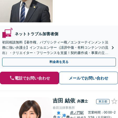
ネットトラブル加害者側
初回相談無料【著作権、パブリシティー権／エンターテインメント法
務に強い弁護士】インフルエンサー（誹謗中傷・有料コンテンツの流
出）・クリエイター・フリーランスを支援！契約書作成・事業の立ち
上げまで幅広く対応！【告訴・刑事事件｜休日夜間相談可】
料金表を見る
電話でお問い合わせ
メールでお問い合わせ
吉田 結依
弁護士
東京都
春田法律事務所
虎ノ門駅
営業時間：00:00~2
東
港
3:59（土日祝日）
京
から徒歩3