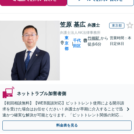
笠原 基広
弁護士
東京都
弁護士法人AK法律事務所
東
竹橋駅
から
営業時間：本
千代
京
|
日定休日
徒歩6分
田区
都
ネットトラブル加害者側
【初回相談無料】【WEB面談対応】ビットトレント使用による開示請
求を受けた場合はお任せください！弁護士が早期に介入することで迅
速かつ確実な解決が可能となります。「ビットトレント関係の対応実
績100件以上」【休日・夜間・LINE相談可】
料金表を見る