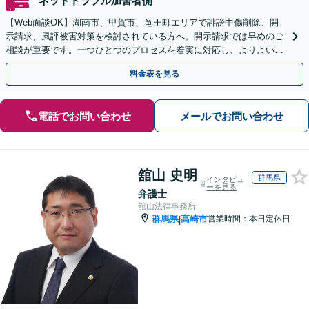
ネットトラブル加害者側
【Web面談OK】湖南市、甲賀市、竜王町エリアで誹謗中傷削除、開
示請求、風評被害対策を検討されている方へ。開示請求では早めのご
相談が重要です。一つひとつのプロセスを着実に対応し、よりよい解
決に向けて尽力いたします【甲西駅1分】
料金表を見る
電話でお問い合わせ
メールでお問い合わせ
舘山 史明
群馬県
インタビュ
ーを見る
弁護士
舘山法律事務所
群馬県
高崎市
営業時間：本日定休日
|