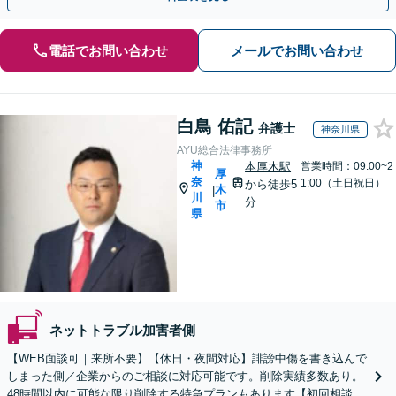
電話でお問い合わせ
メールでお問い合わせ
白鳥 佑記
弁護士
神奈川県
AYU総合法律事務所
神
本厚木駅
営業時間：09:00~2
厚
奈
1:00（土日祝日）
から徒歩5
木
|
川
分
市
県
ネットトラブル加害者側
【WEB面談可｜来所不要】【休日・夜間対応】誹謗中傷を書き込んで
しまった側／企業からのご相談に対応可能です。削除実績多数あり。
48時間以内に可能な限り削除する特急プランもあります【初回相談30