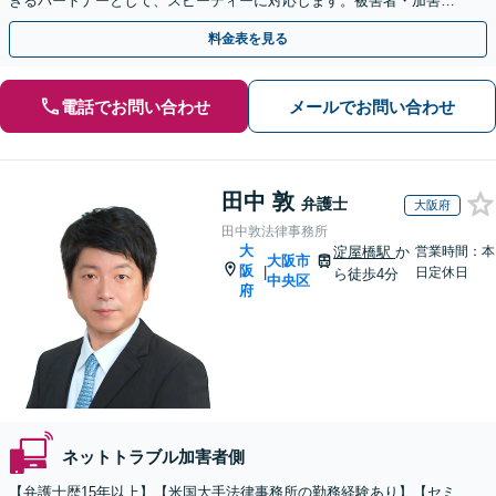
きるパートナーとして、スピーディーに対応します。被害者・加害
者・個人・法人と幅広く相談可【休日・夜間・当日相談対応】
料金表を見る
電話でお問い合わせ
メールでお問い合わせ
田中 敦
弁護士
大阪府
田中敦法律事務所
大
淀屋橋駅
か
営業時間：本
大阪市
阪
|
日定休日
ら徒歩4分
中央区
府
ネットトラブル加害者側
【弁護士歴15年以上】【米国大手法律事務所の勤務経験あり】【セミ