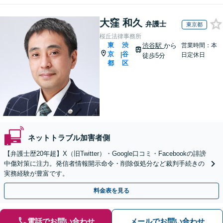
大窪 和久
弁護士
東京都
桜丘法律事務所
東
渋
渋谷駅
から
営業時間：本
京
谷
|
日定休日
徒歩5分
都
区
ネットトラブル加害者側
【弁護士歴20年超】X（旧Twitter）・Google口コミ・Facebookの誹謗
中傷対策に注力。発信者情報開示命令・削除仮処分など裁判手続きの
実務経験が豊富です。
料金表を見る
電話でお問い合わせ
メールでお問い合わせ