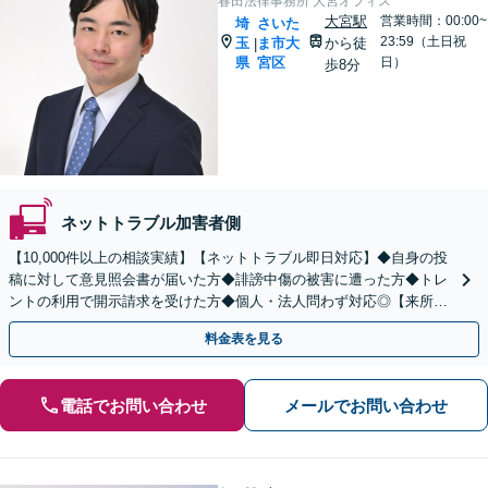
春田法律事務所 大宮オフィス
大宮駅
営業時間：00:00~
埼
さいた
23:59（土日祝
玉
ま市大
から徒
|
県
宮区
日）
歩8分
ネットトラブル加害者側
【10,000件以上の相談実績】【ネットトラブル即日対応】◆自身の投
稿に対して意見照会書が届いた方◆誹謗中傷の被害に遭った方◆トレ
ントの利用で開示請求を受けた方◆個人・法人問わず対応◎【来所不
要／LINE相談可】
料金表を見る
電話でお問い合わせ
メールでお問い合わせ