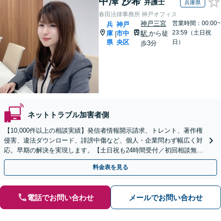
中澤 沙希
弁護士
兵庫県
春田法律事務所 神戸オフィス
神戸三宮
営業時間：00:00~
兵
神戸
23:59（土日祝
庫
市中
駅
から徒
|
県
央区
日）
歩3分
ネットトラブル加害者側
【10,000件以上の相談実績】発信者情報開示請求、トレント、著作権
侵害、違法ダウンロード、誹謗中傷など、個人・企業問わず幅広く対
応。早期の解決を実現します。【土日祝も24時間受付／初回相談無
料】
料金表を見る
電話でお問い合わせ
メールでお問い合わせ