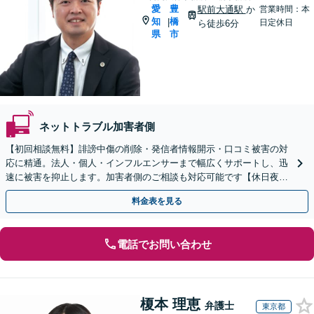
愛
豊
駅前大通駅
か
営業時間：本
知
橋
|
日定休日
ら徒歩6分
県
市
ネットトラブル加害者側
【初回相談無料】誹謗中傷の削除・発信者情報開示・口コミ被害の対
応に精通。法人・個人・インフルエンサーまで幅広くサポートし、迅
速に被害を抑止します。加害者側のご相談も対応可能です【休日夜間
OK】【豊橋駅10分】
料金表を見る
電話でお問い合わせ
榎本 理恵
弁護士
東京都