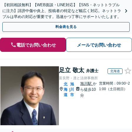
【初回相談無料】【WEB面談・LINE対応】【SNS・ネットトラブル
に注力】誹謗中傷や炎上、投稿者の特定など幅広く対応。ネットトラ
ブルは早めの対応が重要です。迅速かつ丁寧にサポートいたします。
料金表を見る
電話でお問い合わせ
メールでお問い合わせ
足立 敬太
弁護士
北海道
富良野・凛と法律事務所
旭川駅
か
営業時間：09:00~2
北
旭
1:00（土日祝日）
海
川
ら徒歩10
|
道
市
分