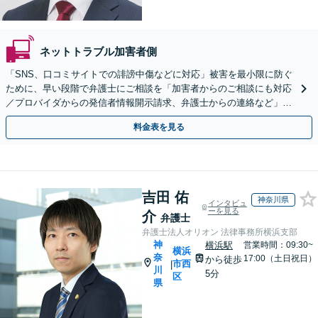
ネットトラブル加害者側
「SNS、口コミサイトでの誹謗中傷などに対応」被害を最小限に防ぐ
ために、早い段階で弁護士にご相談を「加害者からのご相談にも対応
／プロバイダからの発信者情報開示請求、弁護士からの連絡など」法
人の風評被害対策にも対応【休日・夜間相談可】
料金表を見る
吉田 佑
神奈川県
インタビュ
ーを見る
介
弁護士
弁護士法人オリオン 法律事務所横浜支部
神
横浜駅
営業時間：09:30~
横浜
奈
17:00（土日祝日）
から徒歩
市西
|
川
5分
区
県