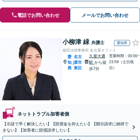
電話でお問い合わせ
メールでお問い合わせ
小柳津 緑
弁護士
愛知県
春田法律事務所 名古屋オフィス
久屋大通
営業時間：00:00~
愛
名古
23:59（土日祝
知
屋市
駅
から徒
|
県
東区
日）
歩7分
ネットトラブル加害者側
【示談で早く解決したい】【賠償金を抑えたい】【開示請求に納得で
きない】【加害者に賠償請求したい】