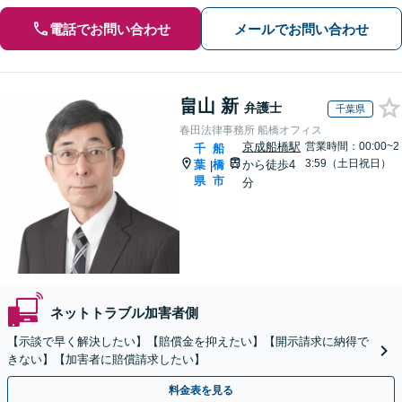
電話でお問い合わせ
メールでお問い合わせ
畠山 新
弁護士
千葉県
春田法律事務所 船橋オフィス
京成船橋駅
営業時間：00:00~2
千
船
3:59（土日祝日）
葉
橋
から徒歩4
|
県
市
分
ネットトラブル加害者側
【示談で早く解決したい】【賠償金を抑えたい】【開示請求に納得で
きない】【加害者に賠償請求したい】
料金表を見る