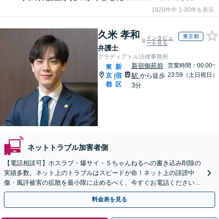
1929件中 1-30件を表示
久米 孝和
東京都
インタビュ
ーを見る
弁護士
グラディアトル法律事務所
新宿御苑前
営業時間：00:00~
東
新
23:59（土日祝日）
京
宿
駅
から徒歩
|
都
区
3分
ネットトラブル加害者側
【電話相談可】ホスラブ・爆サイ・５ちゃんねるへの書き込み削除の
実績多数。ネット上のトラブルはスピードが命！ネット上の誹謗中
傷・風評被害の拡散を最小限に止めるべく、今すぐお電話ください。
情報削除に向けて全力を尽くします。
料金表を見る