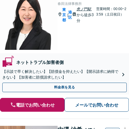
春田法律事務所
虎ノ門駅
営業時間：00:00~2
東
港
3:59（土日祝日）
京
から徒歩3
|
区
都
分
ネットトラブル加害者側
【示談で早く解決したい】【賠償金を抑えたい】【開示請求に納得で
きない】【加害者に賠償請求したい】
料金表を見る
電話でお問い合わせ
メールでお問い合わせ