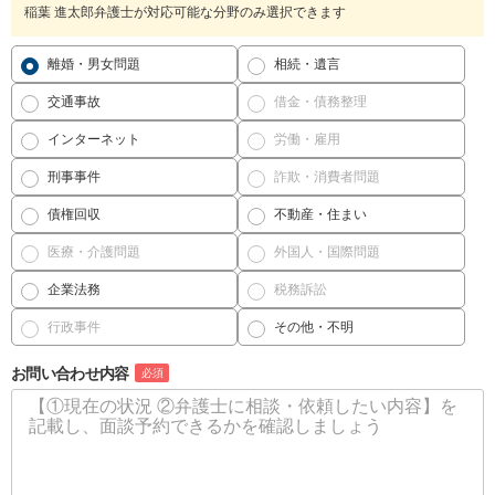
稲葉 進太郎弁護士が対応可能な分野のみ選択できます
離婚・男女問題
相続・遺言
交通事故
借金・債務整理
インターネット
労働・雇用
刑事事件
詐欺・消費者問題
債権回収
不動産・住まい
医療・介護問題
外国人・国際問題
企業法務
税務訴訟
行政事件
その他・不明
お問い合わせ内容
必須