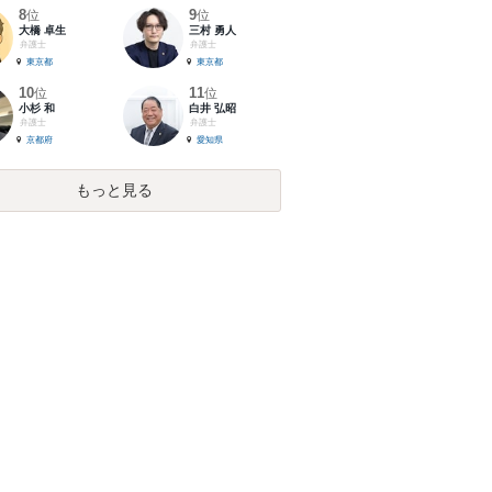
8
9
位
位
大橋 卓生
三村 勇人
弁護士
弁護士
東京都
東京都
10
11
位
位
小杉 和
白井 弘昭
弁護士
弁護士
京都府
愛知県
もっと見る