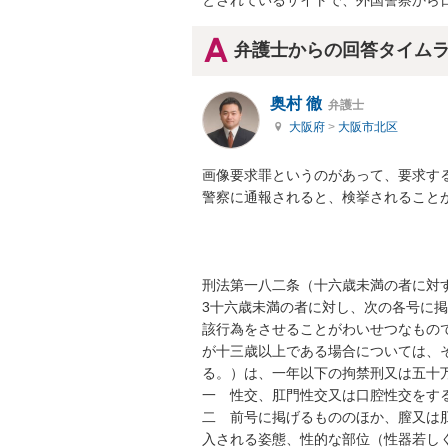
とされているサイトで、外国警察から
弁護士からの回答タイム
奥村 徹
弁護士
大阪府
>
大阪市北区
画像要求罪というのがあって、要求する
警察に通報されると、検挙されることが
刑法第一八二条（十六歳未満の者に対す
3十六歳未満の者に対し、次の各号に
該行為をさせることがわいせつなもの
が十三歳以上である場合については、
る。）は、一年以下の拘禁刑又は五十万
一　性交、肛門性交又は口腔性交をする
二　前号に掲げるもののほか、膣又は
入される姿態、性的な部位（性器若し