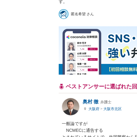
す。
匿名希望 さん
ベストアンサーに選ばれた
奥村 徹
弁護士
大阪府
>
大阪市北区
一般論ですが

　NCMECに通告する
