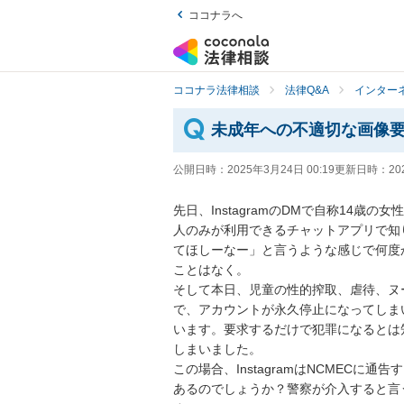
ココナラへ
ココナラ法律相談
法律Q&A
インター
未成年への不適切な画像
公開日時：
2025年3月24日 00:19
更新日時：
20
先日、InstagramのDMで自称14
人のみが利用できるチャットアプリで知
てほしーなー」と言うような感じで何度
ことはなく。

そして本日、児童の性的搾取、虐待、ヌ
で、アカウントが永久停止になってしま
います。要求するだけで犯罪になるとは
しまいました。

この場合、InstagramはNCMEC
あるのでしょうか？警察が介入すると言