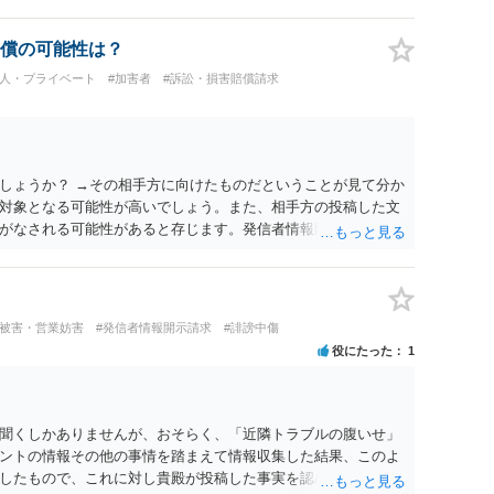
刑又は五十万円以下の罰金に処する。 一 威迫し、偽計を用い
拒まれたにもかかわらず、反復して面会を要求すること。 三
み若しくは約束をして面会を要求すること。 2前項の罪を犯
償の可能性は？
満の者と面会をした者は、二年以下の拘禁刑又は百万円以下の
個人・プライベート
#加害者
#訴訟・損害賠償請求
しょうか？ →その相手方に向けたものだということが見て分か
対象となる可能性が高いでしょう。また、相手方の投稿した文
がなされる可能性があると存じます。発信者情報開示請求が進
に、意見照会がなされます。アカウント情報開示の場合は、ア
ます。 また、された場合賠償金はいくらでしょうか。 →ケー
単位まで様々でしょう。裁判外であれば交渉して相手方の請求
しょう。
評被害・営業妨害
#発信者情報開示請求
#誹謗中傷
役にたった
1
聞くしかありませんが、おそらく、「近隣トラブルの腹いせ」
ントの情報その他の事情を踏まえて情報収集した結果、このよ
したもので、これに対し貴殿が投稿した事実を認めてしまった