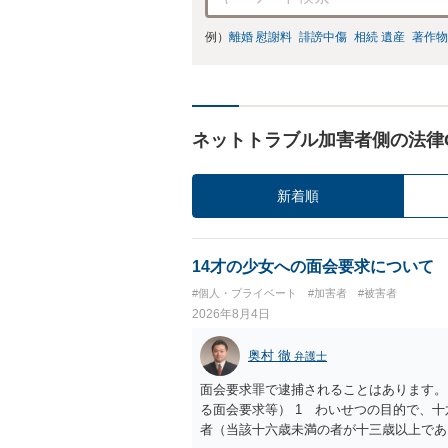
例）
離婚 慰謝料
誹謗中傷
相続 遺産
著作物
ネットトラブル加害者側の法律
新着順
14才の少女への面会要求について
#個人・プライベート
#加害者
#被害者
2026年8月4日
奥村 徹
弁護士
面会要求罪で逮捕されることはあります。
る面会要求等） 1 わいせつの目的で、
者（当該十六歳未満の者が十三歳以上であ