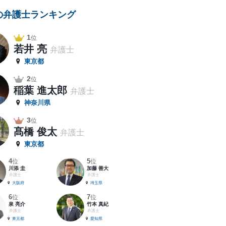
の弁護士ランキング
1
位
若井 亮
弁護士
東京都
2
位
稲葉 進太郎
弁護士
神奈川県
3
位
髙橋 俊太
弁護士
東京都
4
5
位
位
川添 圭
加藤 善大
弁護士
弁護士
大阪府
埼玉県
6
7
位
位
泉 亮介
竹本 真紀
弁護士
弁護士
東京都
愛知県