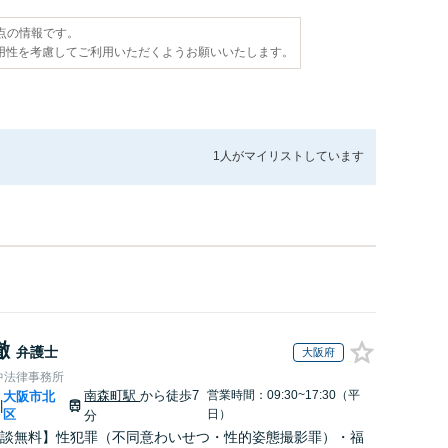
時点の情報です。
用性を考慮してご利用いただくようお願いいたします。
1人が
マイリストしています
徹
弁護士
大阪府
中法律事務所
南森町駅
から徒歩7
営業時間：09:30~17:30（平
大阪市北
|
区
日）
分
談無料】性犯罪（不同意わいせつ・性的姿態撮影罪）・福