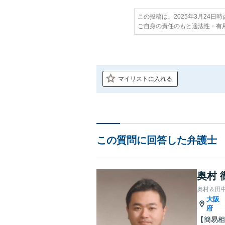
この投稿は、2025年3月24日
ご自身の責任のもと適法性・有
マイリストに入れる
この質問に回答した弁護士
奥村 
奥村＆田
大阪
府
【簡易相