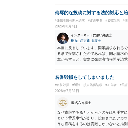
生まれた者に限る。）は、一年以下の拘禁
又は誘惑して面会を要求すること。 二 
金銭その他の利益を供与し、又はその申込
侮辱的な投稿に対する法的対応と賠
し、よってわいせつの目的で当該十六歳未
#発信者情報開示請求
#誹謗中傷
#名誉毀損
#
罰金に処する。
2026年8月4日
インターネットに強い弁護士
稲葉 進太郎
弁護士
本当に反省しています。開示請求されるで
る形で投稿されたのであれば、開示請求の
章からすると、実際に発信者情報開示請求
むと、投稿に使った回線の契約者のところ
カウントの登録メールに意見照会がなされ
スバイケースであり、数万円から１００万
名誉毀損をしてしまいました
額から減額することを試みることとなるで
#名誉毀損
#訴訟・損害賠償請求
#加害者
#風
2026年7月31日
匿名A
弁護士
なぜ貴殿であるとわかったのかは相手方に
という背景事情があり、投稿されたアカウ
うな投稿をするのは貴殿しかいないと推測