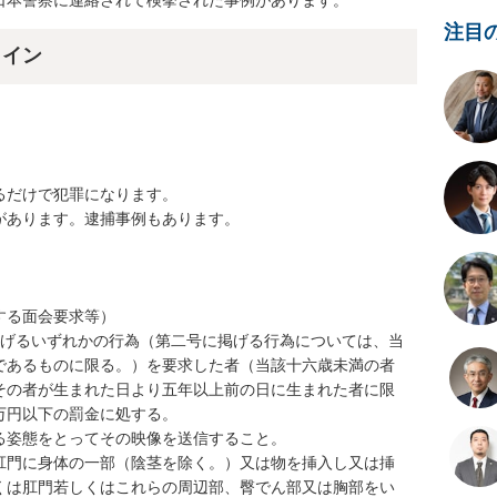
日本警察に連絡されて検挙された事例があります。
注目
ライン
だけで犯罪になります。

あります。逮捕事例もあります。

る面会要求等）

掲げるいずれかの行為（第二号に掲げる行為については、当
であるものに限る。）を要求した者（当該十六歳未満の者
その者が生まれた日より五年以上前の日に生まれた者に限
円以下の罰金に処する。

姿態をとってその映像を送信すること。

肛門に身体の一部（陰茎を除く。）又は物を挿入し又は挿
くは肛門若しくはこれらの周辺部、臀でん部又は胸部をい