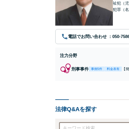
祉犯（児
犯罪（名
護士です
電話でお問い合わせ
注力分野
刑事事件
【
事例5件
料金表有
福
例
リ
法律Q&Aを探す