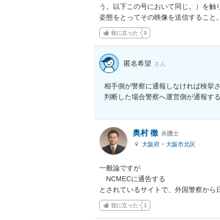
う。以下この号において同じ。）を触
姿態をとってその映像を送信すること
役に立った
0
匿名希望
さん
相手側が警察に通報しなければ検挙され
判断した場合警察へ運営側が通報す
奥村 徹
弁護士
大阪府
>
大阪市北区
一般論ですが

　NCMECに通告する

とされているサイトで、外国警察から
役に立った
1