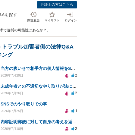
弁護士の方はこちら
&Aを探す
閲覧履歴
マイリスト
ログイン
要求で逮捕の可能性はあるか？」
トトラブル加害者側の法律Q&A
キング
当方の腹いせで相手方の個人情報をSNSで晒してしまい名誉毀損させてしまったかもしれない
2
2026年7月29日
未成年者との不適切なやり取りが法に触れる可能性と対処法
2
2026年7月26日
SNSでのやり取りでの事
1
2026年7月25日
内容証明郵便に対して自身の考えを返答しなければなりませんか？
2
2026年7月10日