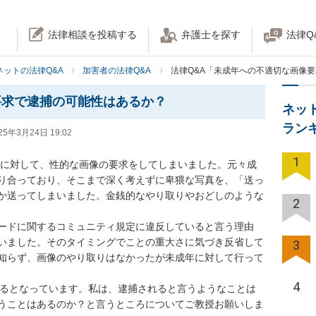
法律相談を投稿する
弁護士を探す
法律Q
ネットの法律Q&A
加害者の法律Q&A
法律Q&A「未成年への不適切な画像
要求で逮捕の可能性はあるか？
ネッ
ラン
25年3月24日 19:02
1
歳の女性に対して、性的な画像の要求をしてしまいました。元々成
り合っており、そこまで深く考えずに卑猥な写真を、「送っ
か送ってしまいました。金銭的なやり取りやおどしのような
2
ードに関するコミュニティ規定に違反していると言う理由
いました。そのタイミングでことの重大さに気づき反省して
3
知らず、画像のやり取りはなかったが未成年に対して行って
4
に通告するとなっています。私は、逮捕されると言うようなことは
うことはあるのか？と言うところについてご教授お願いしま