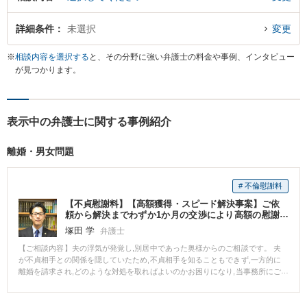
詳細条件
未選択
変更
※
相談内容を選択する
と、その分野に強い弁護士の料金や事例、インタビュー
が見つかります。
表示中の弁護士に関する事例紹介
離婚・男女問題
# 不倫慰謝料
【不貞慰謝料】【高額獲得・スピード解決事案】ご依
頼から解決までわずか1か月の交渉により高額の慰謝
料の支払いを得た事案
塚田 学
弁護士
【ご相談内容】夫の浮気が発覚し,別居中であった奥様からのご相談です。 夫
が不貞相手との関係を隠していたため,不貞相手を知ることもできず,一方的に
離婚を請求され,どのような対処を取ればよいのかお困りになり,当事務所にご
相談にいらっしゃいました。 ご相談者様のご意向としては,夫の復縁を希望し
ておらず,離婚に応じることは問題ないが,不貞についてのしかるべき責任を請
求したいというものでした。 そこで,まずは不貞の証拠を収集した上で,夫に対