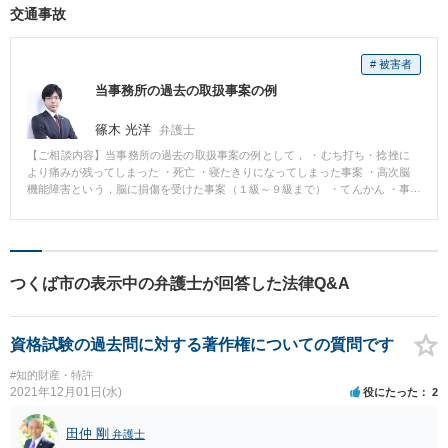
交通事故
する慰謝料請求等の任意の交渉を行うこととしました。 不貞行為については,
夫は否定しない見込みであったものの,客観的な証拠も乏しい状況であったた
め,夫が突如,不貞を否定した場合に備え,客観的な証拠として,手帳のメモ書,領
# 被害者
収証,メールの送受信履歴やSNSの投稿記事など関連すると一切の手がかりを
依頼者様と丁寧に収集しました。 すると,様々な資料をつなぎ合わせることで,
当事務所の過去の取扱事案の例
不貞行為に関する一定の客観的資料が揃い,しかも,不貞相手の特定もできたた
め,両者に対する慰謝料請求を行うことが可能となりました。 その結果,夫との
篠木 光洋
弁護士
間の交渉においても常に優に進めることが可能となり,最終的には,ご依頼をい
ただいてからわずか1か月程度で,相場を上回る400万円以上の慰謝料等の支払
【ご相談内容】当事務所の過去の取扱事案の例として， ・むち打ち・捻挫に
いを受けることができました。 【コメント】 今回の事案は,夫の収入が乏し
より痛みが残ってしまった ・死亡 ・寝たきりになってしまった事案 ・高次脳
く,相談者様とは婚姻して3年以下で,不貞行為の回数や期間も多数回かつ長期
機能障害という，脳に損傷を受けた事案（１級～９級まで） ・てんかん ・事
間といえる事案ではなかったのですが,不貞に関する客観的な資料を揃え,優位
故の意識消失があった ・失明，視力障碍 ・顔の傷や，顔面の骨折で後が残っ
な立場で交渉を進めることができ,また,ご相談者様が被った精神的な苦痛が極
てしまった（外貌醜状） ・神経叢損傷による機能障害として，事実上腕が動
めて多大であったという事情もあり,高額の慰謝料の支払いを得ることができ
かなくなったもの ・脊椎を骨折した ・腕を骨折し，ボルトが残ってしまった
た事案となりました。 夫の不貞行為などが問題となる場合,夫の発言だけなく,
等，数多くの事例を取り扱っております。 また，賠償額についても， 相手方
やはり客観的な資料の存在が重要となってくることは当然ですが,当初からそ
保険会社提示額 → 依頼者最終受取額が， １０万円 → ６５万円 ２７
つくば市の表示中の弁護士が回答した法律Q&A
ういった資料が揃っていなくとも,丁寧に資料収集することができれば,客観的
万円 → １２０万円 ０円 → ３００万 １２６万円 → ３２０万円 １
な資料を一定程度 揃えることもできます。 似たような出来事でお困りの方
４７万 → ３６７万 ３０００万円 → ６０００万円 （※ １万円未満
がいらっしゃれば,「証拠がない」と諦めずに一度はご相談にお越しいただけ
切り捨て） 等，多数の実績があります。
ればと存じます。
資格試験の過去問に対する著作権についての質問です
#知的財産・特許
2021年12月01日(水)
役にたった
2
田仲 剛
弁護士