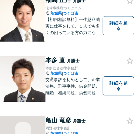
福嶋 正洋
弁護士
法律事務所つくばコム
茨城県
つくば市
|
【初回相談無料】一生懸命誠
詳細を見
実に仕事をして、１人でも多
る
くの困っている方の力にな
り、依頼者から感謝されるよ
うな弁護士像を理想としてき
ました。弁護士に相談すべき
事案かどうかも含め、私が親
本多 直
弁護士
切・丁寧にご対応致します。
本多総合法律事務所
ぜひご相談ください。
茨城県
つくば市
|
交通事故を初めとして、企業
詳細を見
法務、刑事事件、借金問題、
る
離婚・相続問題、労働問題そ
の他幅広い事件に対応してお
ります。 皆様にとって最良の
結果をご提供できるよう、誠
実・迅速・丁寧な事件処理を
亀山 竜彦
弁護士
心掛けています。
岡野法律事務所
茨城県
つくば市
|