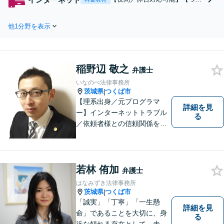
組織の規模を問わず、企業・研究機関
ば駅徒歩1分】【駐車場有】じ
のパートナーとしてサポートいたしま
っくりとお話をうかがい、相談
す【知財紛争の交渉・警告・訴訟】
他1分野を表示
者さまに寄り添った解決方法を
提案いたします。時代の最先端
の事例を把握し、適切なアドバ
イスを提供いたします【インタ
稲野辺 敬之
ーネット・著作権】【YouTub
弁護士
e・SNS】
いなのべ法律事務所
茨城県
つくば市
|
【理系出身／元プログラマ
詳細を見
ー】インターネットトラブル
る
／依頼者様との信頼関係を第
一に、紛争解決をはかりま
す。【事前予約で夜間対応
可】
若林 侑加
弁護士
はなみずき法律事務所
茨城県
つくば市
|
「誠実」「丁寧」「一生懸
詳細を見
命」であることを大切に、身
る