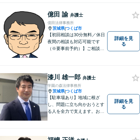
させていただきます。コミュ
ニケーションを大切にし、最
億田 諭
弁護士
善の解決へと導きます。
億田法律事務所
茨城県
つくば市
|
【初回相談は30分無料／休日
詳細を見
夜間の相談も対応可能です
る
（※要事前予約）】ご相談、
ご依頼をいただいた方が、次
の一歩を踏み出せるアドバイ
スを心がけています。お気軽
にお問合せください。
漆川 雄一郎
弁護士
学園の森法律事務所
茨城県
つくば市
|
【駐車場あり】地域に根ざ
詳細を見
し、問題に立ち向かおうとす
る
る人を全力で支えます。お困
りの方は、お気軽にご相談く
ださい。