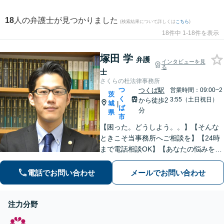
18
人の弁護士が見つかりました
(検索結果について詳しくは
こちら
)
18件中 1-18件を表示
塚田 学
弁護
インタビューを見
る
士
さくらの杜法律事務所
つ
つくば駅
営業時間：09:00~2
茨
く
3:55（土日祝日）
から徒歩2
城
|
ば
分
県
市
【困った。どうしよう。。】【そんな
ときこそ当事務所へご相談を】【24時
まで電話相談OK】【あなたの悩みを聞
かせて下さい】財産分与、遺産分割、
交通事故、未払賃金、債権回収など解
電話でお問い合わせ
メールでお問い合わせ
決実績多数。ご相談内容にとことん向
き合い、最善の解決を目指します。
注力分野