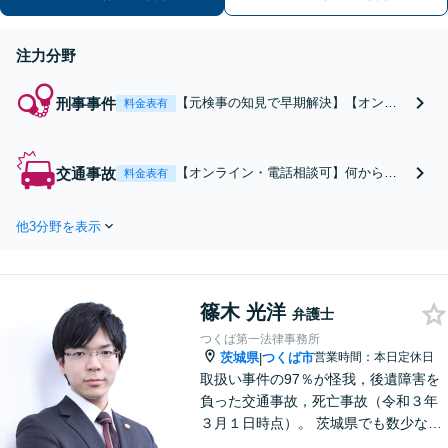
日・夜間相談可】【駐車場あり】
注力分野
刑事事件
【元検事の知見で早期解決】【オンラ
料金表有
イン対応】刑事事件の初動はスピード
が命。即日の接見から示談交渉まで全
力でサポートします。一人で悩まず、
交通事故
【オンライン・電話相談可】何から手
料金表有
まずはお気軽にご相談ください【休
をつければ良いか分からない方へ。保
日・夜間対応】【英語・ベトナム語対
険会社との交渉から後遺障害認定ま
応可】
他3分野を表示
で、弁護士が一貫してサポートしま
す。あなたに最適なオーダーメイドの
解決策をご提案します。まずはご相談
ください。
篠木 光洋
弁護士
つくば第一法律事務所
茨城県
つくば市
営業時間：本日定休日
|
取扱い事件の97％が怪我，後遺障害を
負った交通事故，死亡事故（令和３年
３月１日時点）。 茨城県でも数少な
い，複数の顧問医がいる事務所で，茨