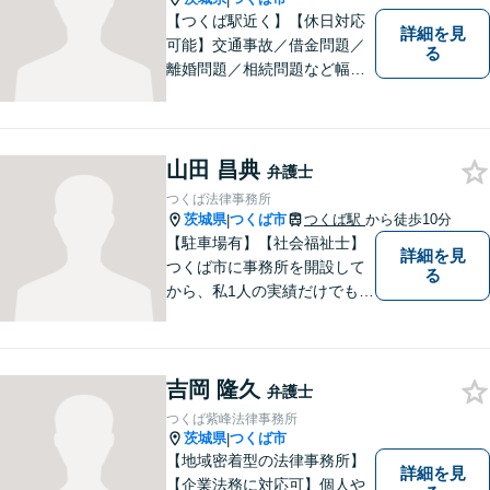
【つくば駅近く】【休日対応
詳細を見
可能】交通事故／借金問題／
る
離婚問題／相続問題など幅広
い分野に対応可能。法律的な
解決だけでなく、 一緒に悩
み、考え、依頼者様の希望を
実現するために精一杯努力い
山田 昌典
弁護士
たします。お気軽にご相談く
つくば法律事務所
ださい。
茨城県
つくば市
つくば駅
から徒歩10分
|
【駐車場有】【社会福祉士】
詳細を見
つくば市に事務所を開設して
る
から、私1人の実績だけでも、
3729件以上の法律相談と1318
件以上の事件受任をさせてい
ただいています。「弁護士を
吉岡 隆久
もっと身近に、相談をもっと
弁護士
気軽に」を心がけております
つくば紫峰法律事務所
ので、お気軽にご相談くださ
茨城県
つくば市
|
い。
【地域密着型の法律事務所】
詳細を見
【企業法務に対応可】個人や