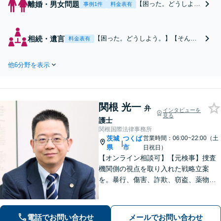
離婚・男女問題
【困った。どうしよ
事例1件
料金表有
う。。】【そんなとき
こそ当事務所へご相談
を】【24時まで電話相
相続・遺言
【困った。どうしよう。】【そんな
料金表有
談OK】【あなたの悩
ときこそ当事務所へご相談を】【24
みを聞かせて下さい】
時まで電話相談OK】遺言書作成、遺
慰謝料、財産分与、親
他6分野を表示
産分割、遺留分侵害、事業承継、相
権、養育費、面会交
続放棄、遺産の使い込み、寄与分、
流、婚姻費用、内縁、
共有物問題など解決実績多数【依頼
婚約破棄、認知など解
者様の最善の解決を目指します】
決実績多数。最善の解
関根 光一
弁
インタビューを
決を目指します。
見る
護士
関根国際法律事務所
茨城
つくば
営業時間：06:00~22:00（土
|
県
市
日祝日）
【オンライン相談可】【元検事】捜査
機関側の視点を取り入れた戦略立案
を。暴行、傷害、詐欺、窃盗、薬物、
性犯罪、交通事件、殺人、傷害致死な
ど、多くの刑事事件を担当。まずはお
気軽に当事務所にご相談ください【休
電話でお問い合わせ
メールでお問い合わせ