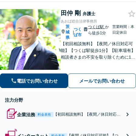
遺言書作成などの予防策にも対応可
能です【夜間・休日の相談可能】
田仲 剛
弁護士
あおば総合法律事務所
茨
つくば駅
か
営業時間：本
つく
城
|
日定休日
ら徒歩1分
ば市
県
【初回相談無料】【夜間／休日対応可
能】【つくば駅徒歩1分】【駐車場有】
相談者さまの不安を取り除くために1件
1件のご相談に時間をかけて対応し、相
談者さまに寄り添った解決方法を提案
することを心がけています。まずはお
電話でお問い合わせ
メールでお問い合わせ
気軽にお問い合わせください。
注力分野
企業法務
【初回相談無料】【夜間／休日対応可
料金表有
能】【つくば駅徒歩1分】【駐車場有】
じっくりとお話をうかがい、納得でき
るまで解決方法をご説明いたします。
インターネット
【夜間／休日対応可能】【つく
料金表有