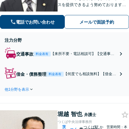
スを提供できるよう努めております。
全力でサポートさせていただきますの
で、お困りの際はご相談ください。
電話でお問い合わせ
メールで面談予約
注力分野
交通事故
【来所不要・電話相談可】【交通事
料金表有
故“解決実績”累計35,000件超】【相談
料・着手金 原則0円】電話のみで、ご相
談から後遺障害申請、示談交渉までさ
借金・債務整理
【何度でも相談無料】【借金問
料金表有
せていただくことができます。交通事
題の“解決実績”累計20,000件
故を集中的に取り扱っている弁護士が
超】当法人では、プロは、結果
全力でサポート！
他1分野を表示
を出すことはもちろん、無駄を
省き、スピードを上げ、コスト
を下げることも大事だと考え、
品質を落とすことなく、費用を
堀越 智也
可能な限り安くすることにこだ
弁護士
わります。
つくば中央法律事務所
茨
つくば駅
か
営業時間：本