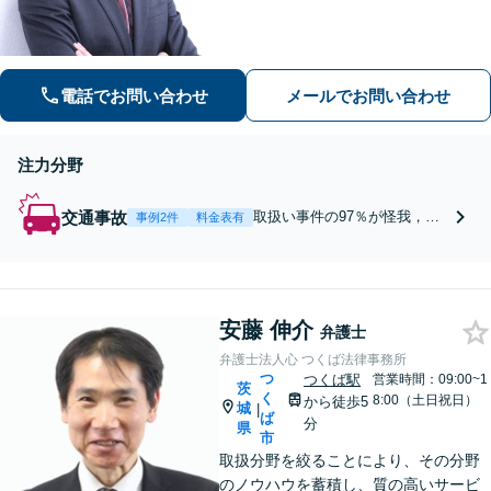
城県全体・東京からもお問い合わせを
いただいています【着手金，相談無料
対応可能】
電話でお問い合わせ
メールでお問い合わせ
注力分野
交通事故
取扱い事件の97％が怪我，後
事例2件
料金表有
遺障害を負った交通事故，死
亡事故（令和３年３月１日時
点）。 茨城県でも数少ない，
複数の顧問医がいる事務所
安藤 伸介
で，茨城県全体・東京からも
弁護士
お問い合わせをいただいてい
弁護士法人心 つくば法律事務所
ます【着手金，相談無料対応
つ
つくば駅
営業時間：09:00~1
茨
可能】
く
8:00（土日祝日）
から徒歩5
城
|
ば
分
県
市
取扱分野を絞ることにより、その分野
のノウハウを蓄積し、質の高いサービ