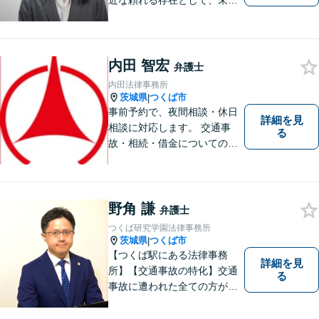
近な頼れる存在として、未来
を切り拓くあなたを全力でサ
ポートします！
内田 智宏
弁護士
内田法律事務所
茨城県
つくば市
|
事前予約で、夜間相談・休日
詳細を見
相談に対応します。 交通事
る
故・相続・借金についてのご
相談は初回無料で実施いたし
ますので、お問合せくださ
い。
野角 謙
弁護士
つくば研究学園法律事務所
茨城県
つくば市
|
【つくば駅にある法律事務
詳細を見
所】【交通事故の特化】交通
る
事故に遭われた全ての方が適
切な補償を受けられるよう、
弁護士として全力でサポート