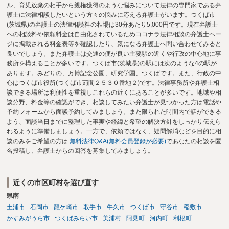
ル、育児放棄の相手から親権獲得のような悩みについて法律の専門家である弁
護士に法律相談したいという方々の悩みに応える弁護士がいます。つくば市
(茨城県)の弁護士の法律相談料の相場は30分あたり5,000円です。現在弁護士
への相談料や依頼料金は自由化されているためココナラ法律相談の弁護士ペー
ジに掲載される料金表等を確認したり、気になる弁護士へ問い合わせてみると
良いでしょう。また弁護士は交通の便が良い主要駅の近くや行政の中心地に事
務所を構えることが多いです。つくば市(茨城県)の駅には次のような4の駅が
あります。みどりの、万博記念公園、研究学園、つくばです。また、行政の中
心はつくば市役所(つくば市苅間２５３０番地２)です。法律事務所や弁護士相
談できる場所は利便性を重視しこれらの近くにあることが多いです。地域や相
談分野、料金等の確認ができ、相談してみたい弁護士が見つかった方は電話や
予約フォームから面談予約してみましょう。また限られた時間内で話ができる
よう、面談当日までに整理した事実や経緯と希望の解決方針をしっかり伝えら
れるように準備しましょう。一方で、依頼ではなく、疑問解消などを目的に相
談のみをご希望の方は
無料法律Q&A(無料会員登録が必要)
であなたの相談を匿
名投稿し、弁護士からの回答を募集してみましょう。
近くの市区町村を選び直す
県南
土浦市
石岡市
龍ケ崎市
取手市
牛久市
つくば市
守谷市
稲敷市
かすみがうら市
つくばみらい市
美浦村
阿見町
河内町
利根町