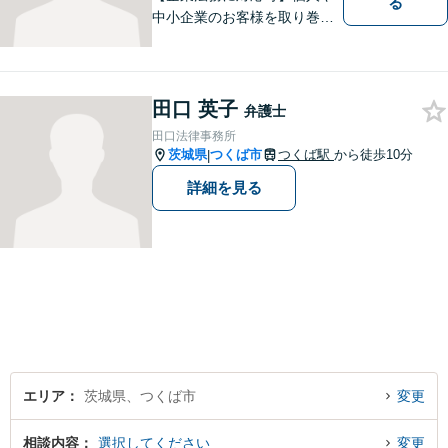
る
中小企業のお客様を取り巻く
法的紛争を解決し、予防する
ためのお手伝いをしておりま
す。また、相続分野では相続
人38名の案件の対応経験がご
田口 英子
弁護士
ざいます。ぜひ、お気軽にご
田口法律事務所
相談ください。
茨城県
つくば市
つくば駅
から徒歩10分
|
詳細を見る
エリア
茨城県、つくば市
変更
相談内容
選択してください
変更