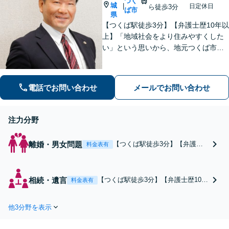
つく
城
|
日定休日
ら徒歩3分
ば市
県
【つくば駅徒歩3分】【弁護士歴10年以
上】「地域社会をより住みやすくした
い」という思いから、地元つくば市で
開業◎【離婚・男女問題】慰謝料・養
育費など幅広いトラブルに対応【相
続・遺言】残された借金・不動産に困
電話でお問い合わせ
メールでお問い合わせ
っていませんか？
注力分野
離婚・男女問題
【つくば駅徒歩3分】【弁護士
料金表有
歴10年以上】慰謝料請求・財産
分与・親権問題など幅広い問題
に対応しています◎漠然とした
相続・遺言
【つくば駅徒歩3分】【弁護士歴10年
料金表有
不安を抱えて、精神的に疲れて
以上】【相続診断士の資格あり】相
いませんか？ご依頼者の代理に
続放棄・残された不動産に関するお
なって、正当な権利を主張しま
他3分野を表示
悩みはお任せください。豊富な知識
す【夜間・休日の相談可能】
で、最適な解決策をご提案します！