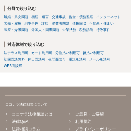
分野で絞り込む
離婚・男女問題
相続・遺言
交通事故
借金・債務整理
インターネット
労働・雇用
刑事事件
詐欺・消費者問題
債権回収
不動産・住まい
医療・介護問題
外国人・国際問題
企業法務
税務訴訟
行政事件
対応体制で絞り込む
法テラス利用可
カード利用可
分割払い利用可
後払い利用可
初回面談無料
休日面談可
夜間面談可
電話相談可
メール相談可
WEB面談可
ココナラ法律相談について
ココナラ法律相談とは
ご意見・ご要望
法律Q&A
利用規約
法律相談コラム
プライバシーポリシー