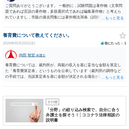
ご質問ありがとうございます。 一般的に，試験問題は著作物（文章問
題であれば言語の著作物，多肢選択式であれば編集著作物）と考えら
れていますし，市販の過去問集には著作権法36条（試験問題としての
複製等）の適用はありませんので，過去問を利用するにあたっては著
作権者（国家試験の実施機関）に許諾を得る必要があります。 著作権
料については，国家試験の実施機関に直接お問い合わせください。
養育費について教えてください。
2020年05月20日(水)
役にたった
1
内田 智宏
弁護士
養育費については、裁判所が、両親の収入を基に妥当な金額を算定し
た「養育費算定表」というものを公表しています（裁判所の調停など
の手続では、当該算定表を基に金額が決定される場合がほとんどで
す。）。質問者様としては、当該算定表の金額を確認してみて、５万
円以上が妥当ということでしたら、養育費増額を求めてみることが考
えられます。 また、現在の状況は非常に特殊ですので、状況が収束す
るまで一時的に養育費の増額や養育費外の負担の分担を求めることも
その他
可能な場合はあると思います。 ただ、相手方の対応を拝見する限りで
「分野」の絞り込み検索で、自分に合う
すと、仮に合理的な根拠を提示して養育費の増額等を求めたとして
弁護士を探そう！│ココナラ法律相談の
も、簡単には了解が得られなそうですが…（了解が得られない場合
説明書
は、裁判所に調停を申し立てることが考えられますが、解決までには
少なくとも数か月の時間を要するのが通常です。）。