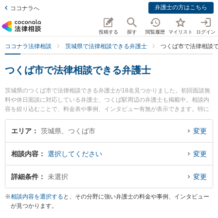
弁護士の方はこちら
ココナラへ
投稿する
探す
閲覧履歴
マイリスト
ログイン
ココナラ法律相談
茨城県で法律相談できる弁護士
つくば市で法律相談
つくば市で法律相談できる弁護士
茨城県のつくば市で法律相談できる弁護士が18名見つかりました。初回面談無
料や休日面談に対応している弁護士、つくば駅周辺の弁護士も掲載中。相談内
容を絞り込むことで、料金表や事例、インタビュー有無が表示できます。特に
さくらの杜法律事務所の塚田 学弁護士や関根国際法律事務所の関根 光一弁護
士、つくば第一法律事務所の篠木 光洋弁護士のプロフィール情報や弁護士費
エリア
茨城県、つくば市
変更
用、強みなどが注目されています。離婚や相続、交通事故から不動産、ネット
トラブル、企業法務まで幅広く取り扱う弁護士が多数。こんな法律相談をお持
相談内容
選択してください
変更
ちの方は是非ご利用ください。つくば市で土日や夜間に発生した不倫慰謝料ト
ラブルを今すぐに弁護士に相談したい』『交通事故の過失割合や後遺障害のト
ラブル解決の実績豊富な近くの弁護士を検索したい』『初回相談無料で自己破
詳細条件
未選択
変更
産や債務整理を法律相談できるつくば市内の弁護士に相談予約したい』などで
お困りの相談者さんにおすすめです。
※
相談内容を選択する
と、その分野に強い弁護士の料金や事例、インタビュー
が見つかります。