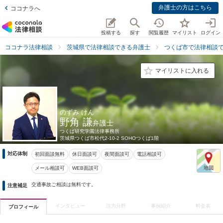
弁護士の方はこちら
ココナラへ
投稿する
探す
閲覧履歴
マイリスト
ログイン
ココナラ法律相談
茨城県で法律相談できる弁護士
つくば市で法律相談
マイリストに入れる
のずみ けん
野角 謙
弁護士
つくば研究学園法律事務所
茨城県
つくば市松代2-10-2 SOHOつくば1階
対応体制
初回面談無料
休日面談可
夜間面談可
電話相談可
メール相談可
WEB面談可
交通事故ご相談は無料です。
注意補足
インタビュー
注力分野
事例紹介
料金表
プロフィール