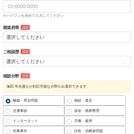
※ハイフンを含めて入力してください
都道府県
必須
ご相談歴
必須
相談分野
必須
塚田 学弁護士が対応可能な分野のみ選択できます
離婚・男女問題
相続・遺言
交通事故
借金・債務整理
インターネット
労働・雇用
刑事事件
詐欺・消費者問題