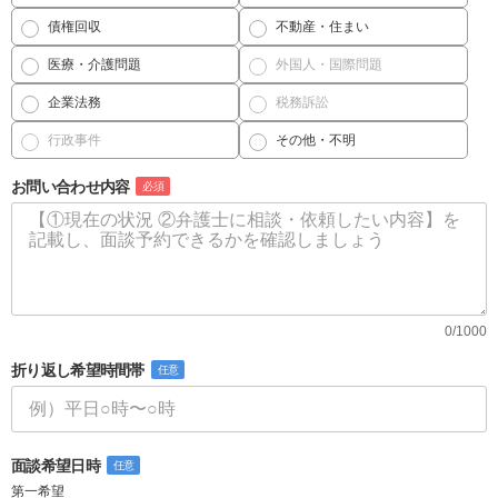
債権回収
不動産・住まい
医療・介護問題
外国人・国際問題
企業法務
税務訴訟
行政事件
その他・不明
お問い合わせ内容
必須
0/1000
折り返し希望時間帯
任意
面談希望日時
任意
第一希望