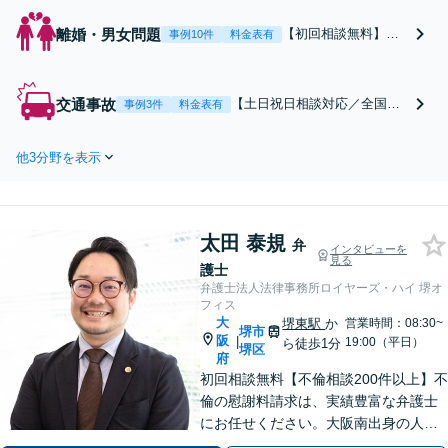
離婚・男女問題
【初回相談無料】あ
事例10件
料金表有
なたの利益の最大化
を目指します。まず
は電話・メールで状
交通事故
【土日祝日相談対応／全国対
事例3件
料金表有
況を丁寧にお聞きし
応】弁護士、パラリーガル、
ます。「離婚を希望
医療コーディネーターで構成
している」「離婚を
他3分野を表示
された「交通事故専門チー
切り出された」「不
ム」があなたを徹底サポー
貞の慰謝料請求をし
ト！【相談料：初回無料※1】
たい」等お任せくだ
不利益な話し合いが進む前
さい。【リーズナブ
太田 泰規
に、今すぐ相談！
弁
インタビューを
ルな料金設定】
見る
護士
弁護士法人法律事務所ロイヤーズ・ハイ 堺オ
フィス
大
堺東駅
か
営業時間：08:30~
堺市
阪
|
19:00（平日）
ら徒歩1分
堺区
府
初回相談無料【不倫相談200件以上】不
倫の慰謝料請求は、実績豊富な弁護士
にお任せください。大阪南出身の人情
派弁護士が対応【交通事故も強い】交