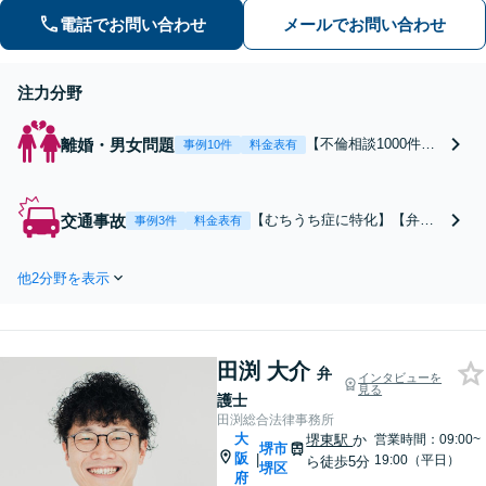
通事故に遭われてお困りの方はお気軽
電話でお問い合わせ
メールでお問い合わせ
にお電話ください【当日／夜間／休日
の相談可】
注力分野
離婚・男女問題
【不倫相談1000件以
事例10件
料金表有
上で慰謝料に注力】
【口コミ高評価多
数】【相談無料】
交通事故
【むちうち症に特化】【弁護
事例3件
料金表有
【完全成功報酬制
士費用特約可】【電話相談可
有】不倫の慰謝料請
能】【弁護士費用後払いOK】
求は、実績豊富な弁
他2分野を表示
【相談無料】「弁護士に交渉
護士にお任せくださ
を依頼して慰謝料アップ」交
い。「浮気をされた
通事故に遭われてお困りの方
側／してしまった側
はお気軽にお電話ください。
両方対応」人情派弁
田渕 大介
【当日・夜間・休日の相談
弁
インタビューを
護士！
見る
可】
護士
田渕総合法律事務所
大
堺東駅
か
営業時間：09:00~
堺市
阪
|
19:00（平日）
ら徒歩5分
堺区
府