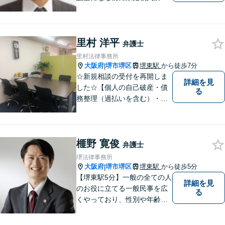
の裁判官の経験があります。
改正された家事事件手続法の
もとでも仕事をしてきました
里村 洋平
ので、家庭裁判所の事件を中
弁護士
心に丁寧に対応したいと思っ
里村法律事務所
ています。
大阪府
堺市堺区
堺東駅
から徒歩7分
|
☆新規相談の受付を再開しま
詳細を見
した☆【個人の自己破産・債
る
務整理（過払いを含む）・法
人の破産・刑事事件・交通事
故を主に取扱い】【債務関
係・刑事事件・交通事故は初
榧野 寛俊
回相談無料（特に時間制限は
弁護士
ありません）】【堺東徒歩７
堺法律事務所
分】【分割払い・法テラス利
大阪府
堺市堺区
堺東駅
から徒歩5分
|
用もご相談下さい】
【堺東駅5分】一般の全ての人
詳細を見
のお役に立てる一般民事を広
る
くやっており、性別や年齢を
問わず様々なご相談、ご依頼
を受けています。相談者の