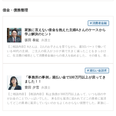
への対応を含め相談をさせていただきました。 先生からは後遺障害等級認定
の申請すること,慰謝料額などについて増額できる可能性が高いと言っていた
借金・債務整理
だけました。そして,後遺障害の申請やその後の保険会社との交渉をお願いさ
せていただくことにしました。保険会社とのやりとりがなくなったことで精
神的にもかなり救われました。 また,弁護士特約もあったので,私が負担する弁
# 消費者金融
護士費用もないとのことでした。 【先生のコメント】 まずは,被害者請求とい
う方法で,適切な資料を収集したうえで後遺障害の申請を行いました。 結果後
家族に言えない借金を抱えた主婦Aさんのケースから
遺障害12級の認定が下りました。 また、相手方保険会社からは650万円程度
学ぶ解決のヒント
の示談提案を受けましたが,12級の後遺障害に相当するだけの慰謝料や逸失利
坂田 泰紘
弁護士
益も合わせて相手方保険会社と交渉しました。交渉の結果、300万円ほど増額
出来て,治療費なども込みで950万円の保険金をもらうことができました。 後
【ご相談内容】Aさんは、2人のお子さんを育てながら、週3日パートで働いて
遺障害が認められるかどうか,相手方保険会社の提案する金額が妥当かどうか
いる40代の主婦。 ご主人の収入がコロナ禍で大きく減ったことをきっかけ
について,お気軽にご相談いただければと思います。
に、生活費の補填として消費者金融からの借入を始めました。 その後も、長
女の高校入学に伴う学費や制服代、塾代の支払いが続き、家電の故障による
買い替えも重なって、借金はさらに増加。 最初は「一時的な借入れでなんと
かなる」と思っていたものの、気がつけば5社から合計約380万円の借金を抱
# 過払い金請求
える状況になっていました。 ■ 誰にも言えず、一人で抱えた不安 Aさんは
「事務所の事例」過払い金で100万円以上が戻ってき
「夫にバレたらどうしよう…」「子どもたちに迷惑をかけたくない」と思
ました！！
い、誰にも相談できないまま日々を過ごしていたそうです。 返済日が近づく
たびに感じるプレッシャー、消費者金融からの電話や郵便物…。 常に頭のど
豊田 夕雪
弁護士
こかに「借金」がある状態で、心身ともに限界に近づいていました。 そんな
【ご相談内容】【相談内容】 私は負債が300万円以上あって、いつも頭の中
中、偶然見かけた市民向け無料法律セミナーをきっかけに、「これが最後の
がお金のことでいっぱいでした。 来る日も返済に追われてどこの業者に返済
チャンスかもしれない」と思い、勇気を出して当事務所へご相談に来られま
してどこの業者に返済していないのかもよくわからない状態でした。家族に
した。 ■ 弁護士に相談して見えた「希望の道筋」 私たちは、Aさんの借入状
も相談できず、一人でずっと悩み続けて破産することも考えている状態でし
況・収支・家計全体を一緒に整理しました。 毎月の返済額は約10万円。パー
た。 ただ、弁護士に相談してみると、ずっと昔から借金をしていたので過払
ト収入では到底まかないきれず、今後も自転車操業が続く見込みでした。 こ