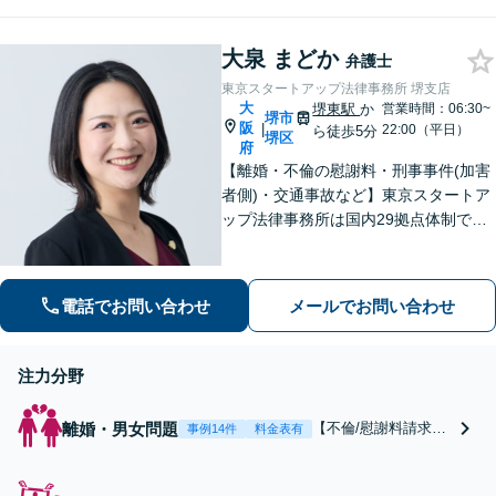
宅建資格あり】自宅を
人で悩まずにご相談
含む財産分与や離婚後
を！債務整理の種類、
の生活の見通しも相談
大泉 まどか
手続きのメリット・デ
弁護士
可能
メリットを分かりやす
東京スタートアップ法律事務所 堺支店
く説明します【夜間・
大
堺東駅
か
営業時間：06:30~
堺市
休日面談可】【完全個
阪
|
22:00（平日）
ら徒歩5分
堺区
府
室】
【離婚・不倫の慰謝料・刑事事件(加害
者側)・交通事故など】東京スタートア
ップ法律事務所は国内29拠点体制で全
国対応！【ご自宅からの電話相談にも
対応(法律相談は完全予約制)】各分野で
専門性の高い弁護士が寄り添い解決を
電話でお問い合わせ
メールでお問い合わせ
サポートします。
注力分野
離婚・男女問題
【不倫/慰謝料請求に
事例14件
料金表有
強い弁護士(したい方/
されている方)】不倫
慰謝料トラブルの相