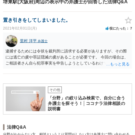
堺東駅(大阪府)周辺の表示中の弁護士が回答した法律Q&A
か月にわたる複数回の交渉の結果、学校内で被害者と加害者を絶対に接触さ
せないという合意を得ることができました。 その後、加害者側に内容証明郵
便で警告を行ったところ、加害者側が転校を選択し、これにより被害者が安
置き引きをしてしまいました。
心して通学できる環境を取り戻すことができました。 【先生のコメント】 い
じめ事案の中には、加害者側が不誠実であったり、加害者側の報復・復讐が
2021年02月01日(月)
役にたった
7
懸念される事案も少なくありません。 こうしたケースでは、加害者と直接交
渉し対立を激化させるのではなく、学校側に対して毅然とした指導を尽くす
よう求めていくことが有効な場合があります（誤解を恐れずに言えば、学校
里村 洋平
弁護士
側に矢面に立ってもらう、という表現が分かりやすいかと思われます）。 法
令に基づいて粘り強く交渉し、場合によっては訴訟も辞さない毅然とした態
逮捕するためには令状を裁判所に請求する必要がありますが、その際
度で臨むことが重要です。
には逃亡の虞や罪証隠滅の虞があることが必要です。 今回の場合は、
ご相談者さん自ら犯罪事実を申告しようとしているわけですから、丁
寧に対応すれば逮捕等される可能性はないかと思います。
その他
「分野」の絞り込み検索で、自分に合う
弁護士を探そう！│ココナラ法律相談の
説明書
法律Q&A
分野がわからない方、相談というより質問がしたい方は弁護士に問い合わせる