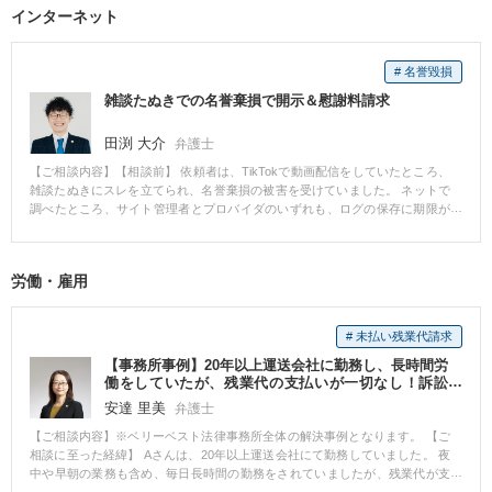
い金があるかもしれないということでした。そこで、過払い金があるかどう
のような状況を踏まえ、Aさんには以下の「債務整理」の方法をご提案しまし
インターネット
かの調査を依頼したところ、相当過払い金があって借金が帳消しになって、
た： ■ Aさんにご提案した解決策 ◉ 任意整理 → 利息をカットし、借入元本を
しかも過払い金が100万円弱かえってきました。 本当にお金のことで悩み続
無理のない額で分割返済する方法。 家族に知られずに進めやすく、裁判所を
けていたので、まさか借金がなくなるどころか返ってくるとは夢にも思わな
通さずに手続き可能。 ◉ 個人再生 → 借金を大幅に減額（たとえば380万円 →
# 名誉毀損
かったので本当にうれしかったです。本当にありがとうございました。 【先
約100万円）し、3〜5年かけて返済する方法。 住宅や財産を維持しながら生
生のコメント】 借金問題で苦しんでらっしゃる方は、頭の中がお金のことに
活再建が可能。 ◉ 自己破産 → 収入や資産状況によっては、裁判所に申立てて
雑談たぬきでの名誉棄損で開示＆慰謝料請求
ずっと追われてしまって、冷静な判断をすることは本当に難しいです。だか
借金の返済義務を免除する制度。 Aさんは、当初「破産だけは避けたい」
らこそ、まず法律の専門家である弁護士にご相談されるのがいいと思いま
「家族に知られたくない」と強く望んでおられました。 私たちは話し合いを
田渕 大介
弁護士
す。 今回のご相談では、幸いにしてお金の借入と返済を長期間続けてこられ
重ねた上で、任意整理を選択し、債権者5社との交渉を開始。利息の免除と
たので、破産することもなく、過払い金と相殺することで借金を帳消しにす
【ご相談内容】【相談前】 依頼者は、TikTokで動画配信をしていたところ、
月々の返済額調整が認められ、月々の返済額は約6.3万円にまで減額ました。
ることができ、幸運なことに過払い金が戻ってきました。 どうか一人で悩ま
雑談たぬきにスレを立てられ、名誉棄損の被害を受けていました。 ネットで
■ 解決後、Aさんの言葉 >「気持ちがすごく軽くなりました。もっと早く相談
ずに、お気軽にご相談くださいませ。 きっとよい解決策が見つかるはずで
調べたところ、サイト管理者とプロバイダのいずれも、ログの保存に期限が
していればよかった…」 >「取り立てもなくなり、久しぶりに夜ぐっすり眠れ
す。
あることを知り、急いで相談に来られました。 【相談後】 雑談たぬきは、サ
ました」 借金に追われる日々から少しずつ解放され、Aさんは今、家計の見
イト管理者が真摯に対応してくれるサイトであることから、新しい開示手続
直しにも前向きに取り組まれています。 ■ 借金は“相談すること”が解決への
である「発信者情報開示命令」を申し立てました。 その結果、スムーズにプ
第一歩 Aさんのように、 - 家計や子どもの教育費で借金が膨らんでしまった方
労働・雇用
ロバイダが明らかになり、投稿者の氏名・住所を特定することができまし
- 家族に知られたくないと悩んでいる方 - 毎月の返済に限界を感じている方
た。 その後、特定できた投稿者に対して慰謝料を請求し、示談が成立しまし
——そんな方にこそ、知ってほしいのは「借金は法律で解決できる」という
た。 【先生のコメント】 発信者情報開示は、ログ保存期間に制限があるの
ことです。 ■ 最後に：ひとりで悩まず、まずはご相談ください 借金の相談
# 未払い残業代請求
で、相談と依頼までのスピードが大切です。 時間切れになれば、開示が物理
は、恥ずかしいことではありません。 あなたの生活を守るために、弁護士は
的に不可能となり、泣き寝入りとなってしまいます。 また、サイトごとに、
中立で頼れる味方です。 福智法律事務所では、初回相談無料・秘密厳守で対
【事務所事例】20年以上運送会社に勤務し、長時間労
必要・適切な対応が異なります。 当所では発信者情報開示を数多く取り扱っ
応しています。 ぜひお気軽にご相談ください。 ＋＋＋＋＋＋＋＋＋＋＋＋＋
働をしていたが、残業代の支払いが一切なし！訴訟
ておりますので、お話をお聞きし、最適なプランをご提案することが可能で
＋＋＋＋＋＋＋ ▼相談料 初回のみ相談料無料（１時間程度）※借金に関する
（裁判）で、約770万円を得た
安達 里美
弁護士
す。 さらに、IPアドレス・タイムスタンプだけでなく、電話番号の開示も求
相談のみ初回無料 ▼着手金 時効援用１社につき３万３０００円 任意整理１社
め、キャリアに23条照会をかければ、より早く発信者の身元特定が可能なケ
につき３万３０００円 個人破産３３万円～ 法人破産５５万円～ 個人再生（住
【ご相談内容】※ベリーベスト法律事務所全体の解決事例となります。 【ご
ースもあります。 こちらも、サイトによって異なりますので、まずはご相談
宅特則付き）５５万円 ▼報酬金 任意整理（時効援用含む），破産，個人再生
相談に至った経緯】 Aさんは、20年以上運送会社にて勤務していました。 夜
いただくことが大切です。
については報酬金なし。 過払金請求訴訟は経済的利益の２０％（税別） ▼備
中や早朝の業務も含め、毎日長時間の勤務をされていましたが、残業代が支
考 個別の事情に応じて分割払いや費用割引などにも対応していますので弁護