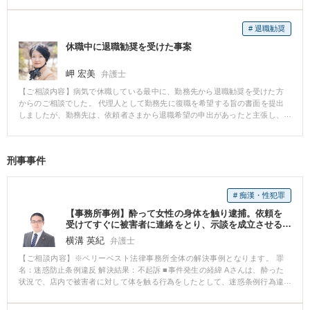
払われたことは一切ありませんでした。 Aさんは、体調を崩され、会社を休
士費用についてもお気軽にご相談ください。
職することになりました。 【ご相談内容】 「会社から少しでも残業代を支払
ってもらいたい」とのご意向で、ベリーベストにご相談をいただきました。
# 退職勧奨
【ベリーベストの対応とその結果】 会社に対し、未払いの残業代を支払うよ
休職中に退職勧奨を受けた事案
うにという内容の通知書を送りましたが、会社からの回答がなかったため、
裁判所に対して残業代の支払いを求める訴訟（裁判）を提起しました。 訴訟
では、Aさんが会社に提出していた日報やトラックに設置されていたタコグラ
岬 宏美
弁護士
フによって、Aさんの労働時間を証明することができました。 第1審ではAさ
【ご相談内容】病気で休職している最中に、勤務先から退職勧奨を受けた方
んに有利な内容の判決が出され、最終的に、控訴審においてもAさんに有利な
からのご相談でした。 代理人として勤務先に復職を希望する旨の書面を提出
内容の和解を締結することができました。 Aさんは、約770万円を得ることが
しましたが、勤務先は、依頼者さまから退職希望の申出があったと主張し、
できました。 ※ご依頼者様の守秘義務の観点から、一部、内容を抽象化して
平行線となりました。 最終的に、解決金の支払を受ける代わりに退職するこ
掲載しております。
とで和解が成立しました。
刑事事件
# 痴漢・性犯罪
【事務所事例】酔って女性の身体を触り逮捕。依頼を
受けてすぐに被害者に連絡をとり、示談を成立させる
ことで不起訴となった
横溝 英紀
弁護士
【ご相談内容】※ベリーベスト法律事務所全体の解決事例となります。 罪
名：迷惑防止条例違反 解決結果：不起訴 ■事件発生の経緯 Aさんは、酔った
状況で、店内で被害者に対して体を触る行為をしたとして、迷惑条例行為違
反行為に及びました。 その直後、警察に逮捕され、釈放後に起訴の可能性も
あるAさんは、釈放後、当事務所にすぐに相談にきました。 ■相談～解決の流