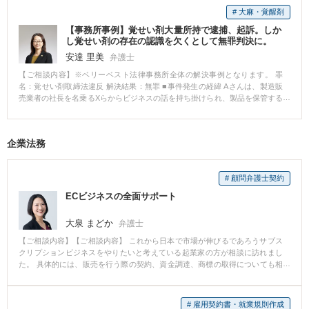
れ Aさんのご依頼を受け、すぐに弁護人を通じて被害者に連絡をとり、謝罪
# 大麻・覚醒剤
のため面会をしました。 被害者は当初は提案した示談や示談金額について消
【事務所事例】覚せい剤大量所持で逮捕、起訴。しか
極的でしたが、何度も弁護人が面会し、粘り強く交渉を続けた結果、示談金
し覚せい剤の存在の認識を欠くとして無罪判決に。
を減額した上、示談を成立させることができました。 示談成立が有利な事情
となり、不起訴となりました。Aさんは、勤務先からの解雇なども防ぐことが
安達 里美
弁護士
できました。 ■解決のポイント 弁護士の粘り強い交渉により、示談金を減額
【ご相談内容】※ベリーベスト法律事務所全体の解決事例となります。 罪
の上、示談を成立させることができました。示談成立が有利な事情となり、
名：覚せい剤取締法違反 解決結果：無罪 ■事件発生の経緯 Aさんは、製造販
不起訴となりました。
売業者の社長を名乗るXらからビジネスの話を持ち掛けられ、製品を保管する
倉庫を借りた上、Xらから連絡を受けて、外国から日本へと製品を輸入する手
続を行いました。 ところが、倉庫に届いた製品には記載上の不備があり、A
さんは不可解に思ったことから、書類の確認と話し合いを求めて、国外にい
企業法務
るXのもとへ向けて出国しました。 しかし、その翌日、Xの部下らがAさんの
倉庫に侵入し、製品の中身を持ち出そうとしました。通報を受けて警察が臨
場した際、Aさんの倉庫内にあった製品の中からは、膨大な量の覚せい剤が発
# 顧問弁護士契約
見されました。 その後、帰国したAさんは覚せい剤取締法違反（営利目的所
持）の疑いで逮捕されました。 ■相談～解決の流れ 初回接見時から、Aさんは
ECビジネスの全面サポート
覚せい剤が製品に隠匿されているとは知らなかったと述べており、Aさんの話
は具体的で真に迫るものがありました。 当事務所の弁護士もAさんの無実を
大泉 まどか
弁護士
信じて、一貫した無罪主張を続けました。 Aさんは起訴され、検察官は、Aさ
んには覚せい剤所持の認識があったと主張しましたが、当事務所の弁護士
【ご相談内容】【ご相談内容】 これから日本で市場が伸びるであろうサブス
は、当時Aさんは生じた疑問を払拭すべく行動しており、覚せい剤の隠匿を知
クリプションビジネスをやりたいと考えている起業家の方が相談に訪れまし
っている者の行動とは考えられないこと、税関や運送業者でさえ気が付かな
た。 具体的には、販売を行う際の契約、資金調達、商標の取得についても相
かった覚せい剤の存在をAさんは認識していたはずだというのは無理があるこ
談したいとのことでした。 【解決の過程と結果】 まず、Webで申込みをした
と、Aさんは覚せい剤保管の対価と呼べるような金員をXらから受け取ってい
ら自宅に商品が届くというサービスだったので、いわゆるECに該当します。
ないこと、などを主張しました。 公判では多数の書証や長時間にわたる被告
したがって、三点セット(利用規約/プライバシーポリシー/特商法表示)が必要
# 雇用契約書・就業規則作成