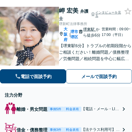
【夜間・休日対応】
幅広く取り扱っており
【借金問題のみ初回相
岬 宏美
ます。依頼者さまのお
弁護
インタビューを見
談無料】
る
気持ちに寄り添った対
士
応を心がけます。【夜
堺新町法律事務所
間・休日対応可能】
大
堺東駅
か
営業時間：09:00~
堺市
阪
【完全個室完備】
|
17:00（平日）
ら徒歩6分
堺区
府
【堺東駅6分】トラブルの初期段階から
ご相談ください！離婚問題／債務整理
／労働問題／相続問題を中心に幅広く
対応。丁寧にお話をお聞きし、一人ひ
とりに合った解決策をご提示いたしま
電話で面談予約
メールで面談予約
す【完全個室】
注力分野
離婚・男女問題
【電話・メール・LIN
事例5件
料金表有
Eでの初回無料相談実
施】負担のかかる話し
合いを弁護士に一任し
借金・債務整理
【法テラス利用可】
事例3件
料金表有