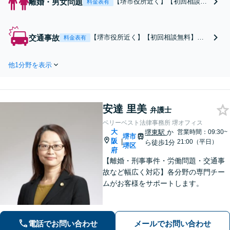
離婚・男女問題
【堺市役所近く】【初回相談無
料金表有
料】男女問わず、幅広い年代の
方からご相談を受けておりま
す。慰謝料、財産分与、養育
交通事故
【堺市役所近く】【初回相談無料】
料金表有
費、親権に関する幅広いトラブ
「交通事故の被害者として適正な賠償
ルに対応できます。多方面から
を受けたい」「保険会社の対応に不満
の丁寧なヒアリングで証拠を見
他1分野を表示
がある」という方を強くサポートしま
つけ出し、有利な解決を目指し
す。人身事故、物損事故を問わず、お
ます。
気軽にご相談ください【弁護士費用特
約が利用できます】
安達 里美
弁護士
ベリーベスト法律事務所 堺オフィス
大
堺東駅
か
営業時間：09:30~
堺市
阪
|
21:00（平日）
ら徒歩1分
堺区
府
【離婚・刑事事件・労働問題・交通事
故など幅広く対応】各分野の専門チー
ムがお客様をサポートします。
電話でお問い合わせ
メールでお問い合わせ