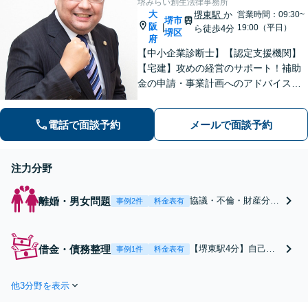
堺みらい創生法律事務所
大
堺東駅
か
営業時間：09:30~
堺市
阪
|
19:00（平日）
ら徒歩4分
堺区
府
【中小企業診断士】【認定支援機関】
【宅建】攻めの経営のサポート！補助
金の申請・事業計画へのアドバイス／
不動産に関する法的トラブルもお任
せ！財産分与・事業継承／交通事故／
電話で面談予約
メールで面談予約
債務整理／労働問題も【夜間・休日面
談】【完全個室】【堺東駅4分】
注力分野
離婚・男女問題
協議・不倫・財産分
事例2件
料金表有
与・養育費トラブルに
強い【夜間・休日面談
OK】慰謝料請求はす
借金・債務整理
【堺東駅4分】自己破
事例1件
料金表有
る側・される側の双方
産の解決実績は数えき
対応！養育費の未払い
れません。誰にも相談
は離婚後でも対応／感
他3分野を表示
できない…借金地獄に
謝のお声多数【ＦＰ・
はまりつつある…お一