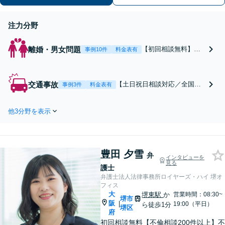
注力分野
離婚・男女問題
【初回相談無料】あ
事例10件
料金表有
なたの利益の最大化
を目指します。まず
は電話・メールで状
交通事故
【土日祝日相談対応／全国対
事例3件
料金表有
況を丁寧にお聞きし
応】弁護士、パラリーガル、
ます。「離婚を希望
医療コーディネーターで構成
している」「離婚を
他3分野を表示
された「交通事故専門チー
切り出された」「不
ム」があなたを徹底サポー
貞の慰謝料請求をし
ト！【相談料：初回無料※1】
たい」等お任せくだ
不利益な話し合いが進む前
さい。【リーズナブ
豊田 夕雪
に、今すぐ相談！
弁
インタビューを
ルな料金設定】
見る
護士
弁護士法人法律事務所ロイヤーズ・ハイ 堺オ
フィス
大
堺東駅
か
営業時間：08:30~
堺市
阪
|
19:00（平日）
ら徒歩1分
堺区
府
初回相談無料【不倫相談200件以上】不