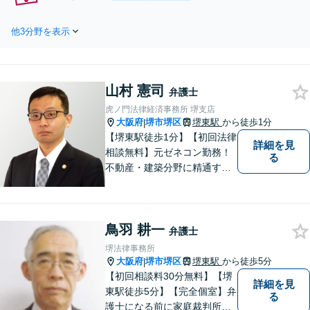
ませんか？不貞慰謝料
【分割払い可】複雑な
請求／離婚調停／養育
ケースの豊富な対応実
費／面会交流など実績
他3分野を表示
績あり！丁寧なヒアリ
多数。依頼者様の気持
ングで自己破産／個人
ちを代弁し、再出発を
再生／任意整理から相
サポート【完全個室】
談者さまに合った手続
山村 憲司
きをご提案し、生活再
弁護士
建に向けて全力でサポ
虎ノ門法律経済事務所 堺支店
ートします【完全個
大阪府
堺市堺区
堺東駅
から徒歩1分
|
室】
【堺東駅徒歩1分】【初回法律
詳細を見
相談無料】元ゼネコン勤務！
る
不動産・建築分野に精通する
弁護士。その他、遺産相続・
労働問題・債権回収など多岐
にわたる事案に対応可能で
鳥羽 耕一
す！全国の支店ネットワーク
弁護士
を活かし、迅速な解決を目指
堺法律事務所
します。【夜間土日祝可】
大阪府
堺市堺区
堺東駅
から徒歩5分
|
【初回相談料30分無料】【堺
詳細を見
東駅徒歩5分】【完全個室】弁
る
護士になる前に家庭裁判所で