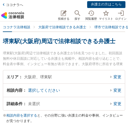
弁護士の方はこちら
ココナラへ
投稿する
探す
閲覧履歴
マイリスト
ログイン
ココナラ法律相談
大阪府で法律相談できる弁護士
堺市で法律相談でき
堺東駅(大阪府)周辺で法律相談できる弁護士
堺東駅(大阪府)周辺で法律相談できる弁護士が16名見つかりました。初回面談
無料や休日面談に対応している弁護士も掲載中。相談内容を絞り込むことで、
料金表や事例、インタビュー有無が表示できます。大阪府堺市に所在する堺東
駅は南海高野線沿線の駅です。より多くの弁護士から探したいときは市区町村
検索や同一路線のより大きな駅も追加選択して探すと良いでしょう。特に堺中
エリア
大阪府、堺東駅
変更
央法律事務所の野田 雅史弁護士やベリーベスト法律事務所 堺オフィスの安達
里美弁護士、弁護士法人法律事務所ロイヤーズ・ハイ 堺オフィスの豊田 夕雪弁
相談内容
選択してください
変更
護士のプロフィール情報や弁護士費用、強みなどが注目されています。『消費
者金融の債務整理のトラブルを勤務先から通いやすい堺東駅周辺に事務所を構
える弁護士に面談予約したい』『消費者金融の債務整理のトラブル解決の実績
詳細条件
未選択
変更
豊富な堺東駅近くの弁護士を検索したい』『初回無料で消費者金融の債務整理
を法律相談できる堺東駅付近の弁護士に面談予約したい』などでお困りの相談
※
相談内容を選択する
と、その分野に強い弁護士の料金や事例、インタビュー
者さんにおすすめです。
が見つかります。