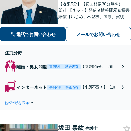
【堺東5分】【初回相談30分無料(一
部)】【ネット】発信者情報開示＆損害
賠償【いじめ、不登校、体罰】実績豊
富【離婚問題】不倫・離婚に注力／有
利な条件での慰謝料・離婚【労働問
電話でお問い合わせ
メールでお問い合わせ
題】ハラスメント事案の実績／裁判を
見据えて加害者・会社と交渉【土日祝
対応】
注力分野
離婚・男女問題
【堺東駅5分】【初回3
事例6件
料金表有
0分無料】不倫の慰謝
料請求・減額交渉に注
力。慰謝料請求は事前
インターネット
【来所不要！】【加害
事例2件
料金表有
の証拠集めと調査が重
者側に特化】【土日祝
要！早めの弁護士相談
夜間対応】サイト別・
で有利な示談の獲得
他6分野を表示
プロバイダ別プランで
を。信頼できる調査会
対応。発信者情報開
社の紹介も可能。離
示、慰謝料・損害賠償
婚、財産分与、親権、
請求の減額・排斥、刑
面会交流などにも注力
坂田 泰紘
事告訴、示談交渉、ト
弁護士
【オンライン相談可】