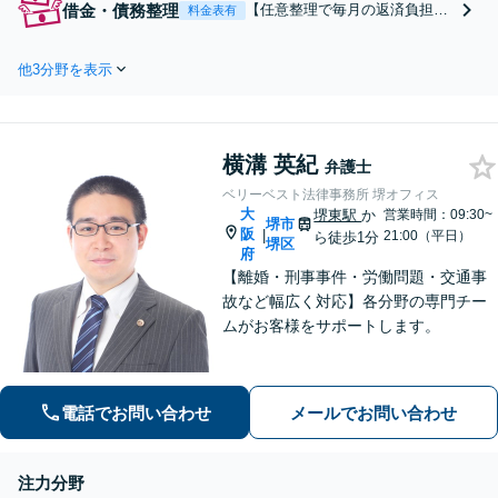
借金・債務整理
【任意整理で毎月の返済負担を
料金表有
談は毎月100件以上、
軽減】【家族・職場に内緒で手
慰謝料問題でお困り
続き】利息をカットして返済が
の方はご相談・解決
他3分野を表示
可能な範囲に借金を減額。保証
実績の豊富な弁護士
人に迷惑をかけずに借金を整理
による無料相談をご
して再出発しませんか？借金・
利用ください。【不
任意整理に強い法律事務所【実
倫相談は初回0円】
横溝 英紀
績5,000件以上】【財産を残し
弁護士
【大阪府全域対応】
て借金整理】
ベリーベスト法律事務所 堺オフィス
大
堺東駅
か
営業時間：09:30~
堺市
阪
|
21:00（平日）
ら徒歩1分
堺区
府
【離婚・刑事事件・労働問題・交通事
故など幅広く対応】各分野の専門チー
ムがお客様をサポートします。
電話でお問い合わせ
メールでお問い合わせ
注力分野