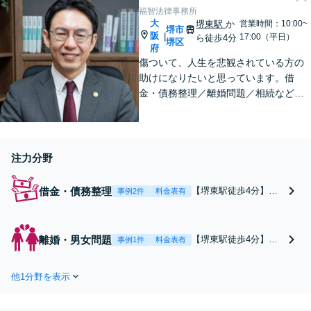
レント、リベンジポル
福智法律事務所
ノの実績多数！企業・
大
堺東駅
か
営業時間：10:00~
堺市
飲食店の風評被害も対
阪
|
17:00（平日）
ら徒歩4分
堺区
府
応【堺東駅5分】
傷ついて、人生を悲観されている方の
助けになりたいと思っています。借
金・債務整理／離婚問題／相続など、
法律は弱者救済のためのものですから
お気軽に、悩み相談の代わりにお声が
けください。相談者から「気軽で相談
しやすかった」と言ってもらえる事務
注力分野
所を目指します
借金・債務整理
【堺東駅徒歩4分】
事例2件
料金表有
【経験・実績豊富】弁
護士が対応すれば支払
いは一気に止まりま
離婚・男女問題
【堺東駅徒歩4分】
事例1件
料金表有
す。借金の督促にお困
【経験・実績豊富】養
りでしたらすぐにご連
育費の不払いなど女性
絡を。自己破産・任意
他1分野を表示
特有の離婚問題に注
整理・個人再生など。
力。離婚協議・財産分
個人法人問わず対応
与・慰謝料請求など、