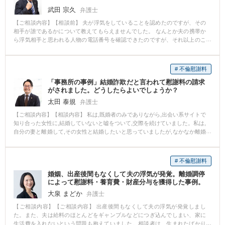
武田 宗久
弁護士
【ご相談内容】【相談前】 夫が浮気をしていることを認めたのですが、その
相手が誰であるかについて教えてもらえませんでした。 なんとか夫の携帯か
ら浮気相手と思われる人物の電話番号を確認できたのですが、それ以上のこ
とは分からず、慰謝料の請求ができませんでした。 【相談後】 弁護士に相談
したところ弁護士会を通じた照会を携帯のキャリアにしてもらうことにより
電話番号から浮気相手が誰であるかがわかりました。 そして、その後の慰謝
# 不倫慰謝料
料の交渉についても弁護士に依頼したことでスムーズに進めることができま
「事務所の事例」結婚詐欺だと言われて慰謝料の請求
した。 【先生のコメント】 いわゆる23条照会を使うことで通常は分からない
がされました。どうしたらよいでしょうか？
情報を得ることにより浮気相手が分かり、慰謝料の請求が可能となる場合が
あります。 ぜひ一度ご相談ください。
太田 泰規
弁護士
【ご相談内容】【相談内容】 私は,既婚者のみでありながら,出会い系サイトで
知り合った女性に,結婚していないと嘘をついて,交際を続けていました。私は,
自分の妻と離婚して,その女性と結婚したいと思っていましたが,なかなか離婚
することができずに,ずるずると時間が過ぎていきました。 私は,その女性か
ら,一部生活費を援助してもらっていました。 ところが,相手に私が結婚してい
ることがバレてしまい,結婚詐欺だ,今まで援助したお金を返せ!と言われまし
# 不倫慰謝料
た。 どうしたらよいでしょうか? 私は,自分が相手の女性に嘘をついていたこ
婚姻、出産後間もなくして夫の浮気が発覚。離婚調停
とを本当に申し訳なく思っていました。 しかし,だれにも相談できずにいまし
によって慰謝料・養育費・財産分与を獲得した事例。
た。 先生に相談して,心が癒され,相手の女性に謝罪の気持ちを伝えようと思い
ました。私は経済的に決して余裕があるわけではありませんでしたが,嘘をつ
大泉 まどか
弁護士
いて交際をしていたことで,多少なりとも慰謝料を払わなければならない可能
【ご相談内容】【ご相談内容】 出産後間もなくして夫の浮気が発覚しまし
性も理解することができました。 事件が終わり,自身がなんとか支払える金額
た。また、夫は給料のほとんどをギャンブルなどにつぎ込んでしまい、家に
で合意ができて,本当に良かったです。 ありがとうございました。 【先生のコ
生活費を入れないという問題も抱えていました。相談者は、生まれたばかり