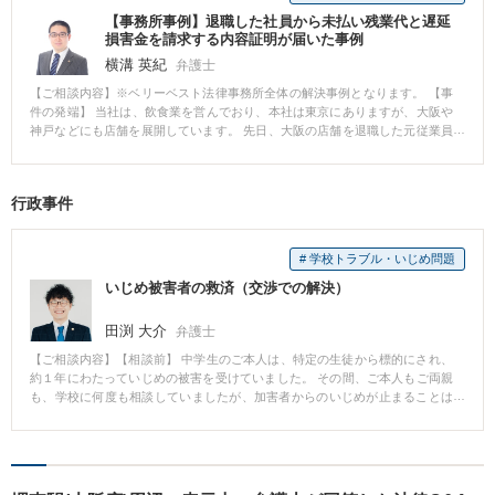
人質問を経ましたが、裁判所は、Aさんに覚せい剤所持の認識があったと認め
であること、それらは当職にて作成可能である旨を案内しました。 商標につ
るには疑いが残るとして、無罪判決を言い渡しました。 ■解決のポイント 本
【事務所事例】退職した社員から未払い残業代と遅延
いては、事業開始時点では必ずしも必要ではありません。特に、ベンチャー
件の最大の争点は、Aさん自身に覚せい剤所持の認識があったか否かでした。
損害金を請求する内容証明が届いた事例
ビジネスにおいては事業内容が変遷するのが通常なので、事業がグロースし
検察官は、間接事実を積み重ねることによってこれを立証しようとしました
かけたタイミングで良いのではないかと案内しました。 資金調達について
横溝 英紀
弁護士
が、当事務所の弁護士は、それらの間接事実をもってしてもAさんが覚せい剤
は、様々な方法があります。自己資金で始める方法、融資を受ける方法、株
【ご相談内容】※ベリーベスト法律事務所全体の解決事例となります。 【事
の存在を認識していたという結論は導かれない旨を説得的に主張するととも
式を放出する方法などです。 ご本人の要望や事業のフェーズをお伺いし、具
件の発端】 当社は、飲食業を営んでおり、本社は東京にありますが、大阪や
に、反対に、Aさんが覚せい剤の存在を知らなかったことをうかがわせる事実
体的な方向性を示しました。 また、助成金を得るという方法もあるので、そ
神戸などにも店舗を展開しています。 先日、大阪の店舗を退職した元従業員
を挙げていきました。 その結果、無罪判決を勝ち取ることができ、無実のA
ちらも案内しました。 【コメント】 起業経験のない方がゼロからイチのビジ
Xさんから、当社に対して、未払い残業代として500万円（過去2年分）と遅延
さんを冤罪から守ることができました。
ネスを作り上げようとする場合、とても多くのことが障害となります。 「何
損害金の支払いを請求するという通知書が内容証明郵便にて届きました。 ま
からどう手をつけていいかわからない」というのがほとんどの方の気持ちで
た、残業代の計算根拠を記載した書類も郵送されてきました。 【ベリーベス
す。 それらを解きほぐしていって、 「何をどの順序で進めていけば良いか」
行政事件
トの対応とその結果】 Xさんは、大阪にいるとのことでしたので、Xさんとの
「次のフェーズに移るためには今何が必要か」 を示してあげることは、非常
面談は、大阪の店舗の店長と、ベリーベスト法律事務所の大阪オフィスの担
に重要です。 まだ世にないビジネスの内容を瞬時に理解し、ビジネス面・法
当弁護士とで対応することとなりました。 交渉の場では、担当弁護士から、
律面の両方で適切な助言を行い、ビジネスを加速するために必要なリソース
# 学校トラブル・いじめ問題
大阪の店舗の店長が準備していた証拠資料を用いて、丁寧に、当社としてXさ
を提供できる弁護士は、自分以外にそうそういないと思っています。
んの実労働時間とは判断していない部分について説明するとともに、この部
いじめ被害者の救済（交渉での解決）
分については、会社としてXさんの労働時間と認めることはできないから、X
さんが、労働基準監督署に相談したとしても、同じ説明をするし、裁判所で
田渕 大介
弁護士
法的手続を取ったとしても、同じ説明をしていくと話をしました。 この時
は、Xさんは、労働基準監督署や知り合いの弁護士と相談すると言って帰りま
【ご相談内容】【相談前】 中学生のご本人は、特定の生徒から標的にされ、
したが、1週間ほどたった頃、Xさんから、大阪オフィスの担当弁護士に連絡
約１年にわたっていじめの被害を受けていました。 その間、ご本人もご両親
があり、当社の回答した残業代の支払を受けることを了承する旨の話もあり
も、学校に何度も相談していましたが、加害者からのいじめが止まることは
ましたので、Xさんと当社とで当社の認める残業代を支払うことと、Xさんは
ありませんでした。 こうした経緯を経て、弁護士に相談することを決意なさ
それ以上の請求をしない旨の合意書を交わし、本件は円満に解決しました。
いました。 【相談後】 詳しいお話をお聞きし、それまでの加害者本人・加害
者保護者の対応が不誠実と思われたため、加害者に直接法的措置を講じる前
に、学校側を通して「加害者に対する指導」と「被害者に対する支援」を尽
くさせることを優先すべきプランを立案しました。 学校・教育委員会との数