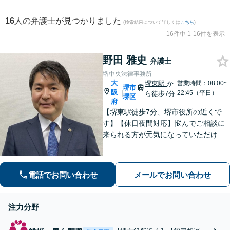
16
人の弁護士が見つかりました
(検索結果について詳しくは
こちら
)
16件中 1-16件を表示
野田 雅史
弁護士
堺中央法律事務所
大
堺東駅
か
営業時間：08:00~
堺市
阪
|
22:45（平日）
ら徒歩7分
堺区
府
【堺東駅徒歩7分、堺市役所の近くで
す】【休日夜間対応】悩んでご相談に
来られる方が元気になっていただける
と幸いでございます。まずは、お気軽
に法律相談のご予約についてお問合せ
ください。分野によっては、初回30分
電話でお問い合わせ
メールでお問い合わせ
間の無料相談を実施しております。
注力分野