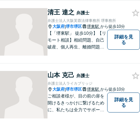
方、依頼者の方の気持ちに真
清王 達之
摯に寄り添い、困難な問題に
弁護士
も粘り強く対峙して、信頼を
弁護士法人大阪芙蓉法律事務所 堺事務所
積み重ねていきたいと考えて
大阪府
堺市堺区
堺東駅
から徒歩10分
|
います。
【「堺東駅」 徒歩10分】【リ
詳細を見
モート相談】相続問題、自己
る
破産、個人再生、離婚問題な
ど、みなさまの状況をお聞き
した上で、過去の事例に即し
て、具体的な見通しをアドバ
山本 克己
イス致しますので、お気軽に
弁護士
ご相談ください。
弁護士法人ライカブリッジ
大阪府
堺市堺区
堺東駅
から徒歩10分
|
ご相談者様が、目の前の扉を
詳細を見
開けるきっかけに繋げるため
る
に、私たちは全力でサポート
させていただきます。お悩み
の方は、一人で抱え込まずお
気軽にご相談ください。