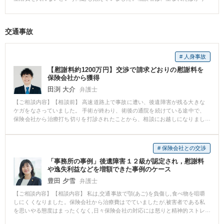
メント】 こちらこそありがとうございました。 結婚詐欺,というと聞こえは悪
の子供を抱えながら、親からの援助を受けなんとか生活しているという状態
いですが,実際に,刑事上の結婚詐欺になるようなことはほとんどありません。
でした。相談者としては、離婚したいという意思を有しているものの、慰謝
ただ,嘘をついて交際をしていたため,一定の慰謝料の支払いは覚悟しなければ
料や養育費といったものもきちんと払ってもらえるか不安があり、離婚に踏
なりませんでした。 結果として,ご本人様の希望金額で合意が成立して本当に
交通事故
み切れない状態でした。また、その時点ではまだ夫と同居していました。
よかったです。 今回の事件ではそこまでではなりませんでしたが,「結婚詐欺
【解決の過程と結果】 ご依頼後にまず相談者にお願いしたことは、浮気の証
だ」と言い続けることで,多額のお金を請求しようとする事件も中にはありま
拠を確保していただくことでした。具体的には、夫の浮気相手の女性とのメ
す。 ですので,内容をしっかり弁護士に相談されて対処されるのがよいと思い
# 人身事故
ッセージのやりとりをしている画面のスクリーンショット、あわよくば夫が
ます。
それを認めている念書を獲得していただくようにお願いしました。これらは
【慰謝料約1200万円】交渉で請求どおりの慰謝料を
慰謝料を払ってもらうための強力な武器になるからです。そして、それらの
保険会社から獲得
証拠を確保した上で別居に踏み出していただくようにお願いし、調停を起こ
田渕 大介
弁護士
した上で婚姻費用を支払ってもらいながら手続を進めていくことをご提案し
ました。調停では「不貞」という法定離婚事由とその証拠があるため、有利
【ご相談内容】【相談前】 高速道路上で事故に遭い、後遺障害が残る大きな
に交渉を進めることができました。結果、慰謝料と相場より高い養育費、財
ケガをなさっていました。 手術が終わり、術後の通院を続けている途中で、
産分与を獲得することができました。 【コメント】 相手方から有利な条件を
保険会社から治療打ち切りを打診されたことから、相談にお越しになりまし
引き出すためには、その後の手続も見据えた広い視野が必要です。夫婦二人
た。 【相談後】 法律相談の結果、まだ再手術が残っていること、仕事を休ん
で話した時は不貞を認めていても、弁護士が入ったことを知ったことによっ
だ分の休業補償を受け取っていないことなどが判明し、直ちに保険会社と交
て相手方が身構えてしまい、不貞を否定するに至るということはよくありま
渉を開始しました。 その結果、通院は最後まで保険の対象となり、休業補償
# 保険会社との交渉
す。そこで、ご依頼いただいてもすぐには通知を発送せずに、まずは証拠を
も得ることができ、その他、後遺障害の認定や慰謝料についても、全面的に
獲得していただくことにしました。そうすることによって、離婚事由の確
「事務所の事例」後遺障害１２級が認定され，慰謝料
依頼者の請求どおりの内容で示談が成立しました。 【先生のコメント】 交通
保、慰謝料獲得の大きな武器を手に入れることができました。交渉を有利に
や逸失利益などを増額できた事例のケース
事故の保険会社との交渉は、訴訟になればどのような結果となるかを見据え
進めていくためには、このように戦略が必要とあなります。とても満足して
て行わなければなりません。 本件でも、保険会社は、当初、依頼者の請求よ
豊田 夕雪
弁護士
いただいたと感じています。
りも低い金額での示談を打診してきましたが、訴訟になればこうなるはずだ
【ご相談内容】【相談内容】 私は,交通事故で顎(あご)を負傷し,食べ物を咀嚼
ということを弁護士から説明し、最終的には満額回答を得ることができまし
しにくくなりました。保険会社から治療費はでていましたが,被害者である私
た。 弁護士特約を付けていれば、原則として自己負担なしで弁護士を選任で
を思いやる態度はまったくなく,日々保険会社の対応には怒りと精神的ストレ
きますので、ぜひ活用していただきたく思います。
スを抱えていました。 そこで先生にこれからどうすればいいのか、保険会社