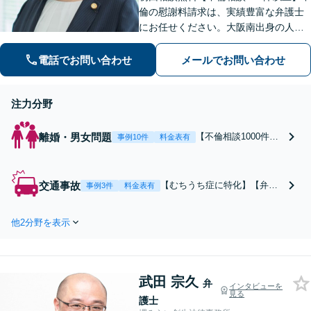
倫の慰謝料請求は、実績豊富な弁護士
にお任せください。大阪南出身の人情
派弁護士が対応【交通事故も強い】交
通事故に遭われてお困りの方はお気軽
電話でお問い合わせ
メールでお問い合わせ
にお電話ください【当日／夜間／休日
の相談可】
注力分野
離婚・男女問題
【不倫相談1000件以
事例10件
料金表有
上で慰謝料に注力】
【口コミ高評価多
数】【相談無料】
交通事故
【むちうち症に特化】【弁護
事例3件
料金表有
【完全成功報酬制
士費用特約可】【電話相談可
有】不倫の慰謝料請
能】【弁護士費用後払いOK】
求は、実績豊富な弁
他2分野を表示
【相談無料】「弁護士に交渉
護士にお任せくださ
を依頼して慰謝料アップ」交
い。「浮気をされた
通事故に遭われてお困りの方
側／してしまった側
はお気軽にお電話ください。
両方対応」人情派弁
武田 宗久
【当日・夜間・休日の相談
弁
インタビューを
護士！
見る
可】
護士