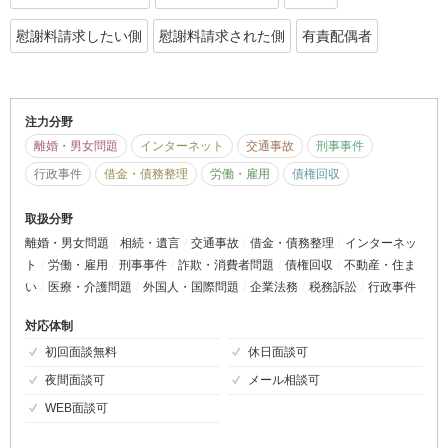
慰謝料請求したい側
慰謝料請求された側
有責配偶者
注力分野
離婚・男女問題
インターネット
交通事故
刑事事件
行政事件
借金・債務整理
労働・雇用
債権回収
取扱分野
離婚・男女問題
相続・遺言
交通事故
借金・債務整理
インターネッ
ト
労働・雇用
刑事事件
詐欺・消費者問題
債権回収
不動産・住ま
い
医療・介護問題
外国人・国際問題
企業法務
税務訴訟
行政事件
対応体制
初回面談無料
休日面談可
夜間面談可
メール相談可
WEB面談可