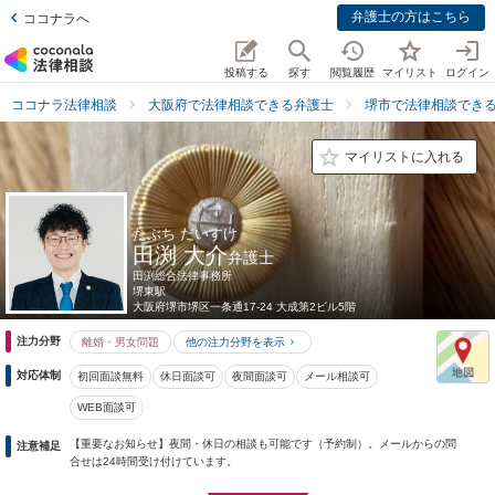
弁護士の方はこちら
ココナラへ
投稿する
探す
閲覧履歴
マイリスト
ログイン
ココナラ法律相談
大阪府で法律相談できる弁護士
堺市で法律相談でき
マイリストに入れる
たぶち だいすけ
田渕 大介
弁護士
田渕総合法律事務所
堺東駅
大阪府
堺市堺区一条通17-24 大成第2ビル5階
注力分野
離婚・男女問題
他の注力分野を表示
対応体制
初回面談無料
休日面談可
夜間面談可
メール相談可
WEB面談可
【重要なお知らせ】夜間・休日の相談も可能です（予約制）。メールからの問
注意補足
合せは24時間受け付けています。