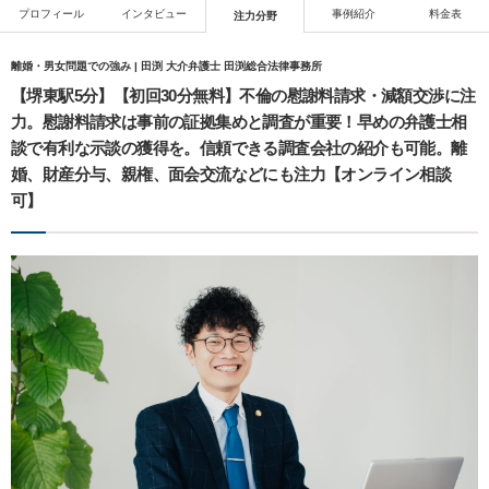
プロフィール
インタビュー
事例紹介
料金表
注力分野
離婚・男女問題での強み | 田渕 大介弁護士 田渕総合法律事務所
【堺東駅5分】【初回30分無料】不倫の慰謝料請求・減額交渉に注
力。慰謝料請求は事前の証拠集めと調査が重要！早めの弁護士相
談で有利な示談の獲得を。信頼できる調査会社の紹介も可能。離
婚、財産分与、親権、面会交流などにも注力【オンライン相談
可】