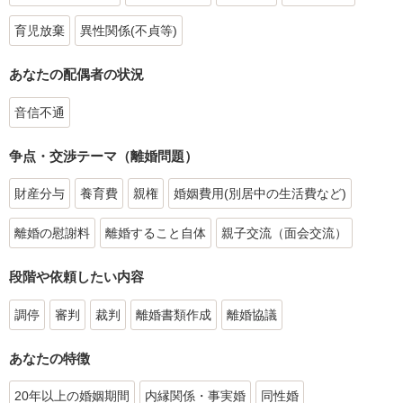
育児放棄
異性関係(不貞等)
あなたの配偶者の状況
音信不通
争点・交渉テーマ（離婚問題）
財産分与
養育費
親権
婚姻費用(別居中の生活費など)
離婚の慰謝料
離婚すること自体
親子交流（面会交流）
段階や依頼したい内容
調停
審判
裁判
離婚書類作成
離婚協議
あなたの特徴
20年以上の婚姻期間
内縁関係・事実婚
同性婚