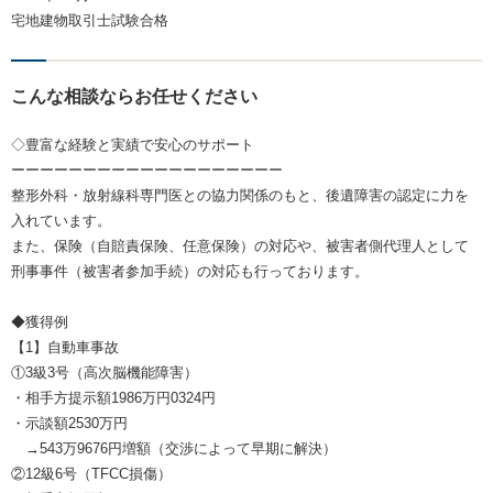
宅地建物取引士試験合格
こんな相談ならお任せください
◇豊富な経験と実績で安心のサポート
ーーーーーーーーーーーーーーーーーーー
整形外科・放射線科専門医との協力関係のもと、後遺障害の認定に力を
入れています。
また、保険（自賠責保険、任意保険）の対応や、被害者側代理人として
刑事事件（被害者参加手続）の対応も行っております。
◆獲得例
【1】自動車事故
①3級3号（高次脳機能障害）
・相手方提示額1986万円0324円
・示談額2530万円
→543万9676円増額（交渉によって早期に解決）
②12級6号（TFCC損傷）