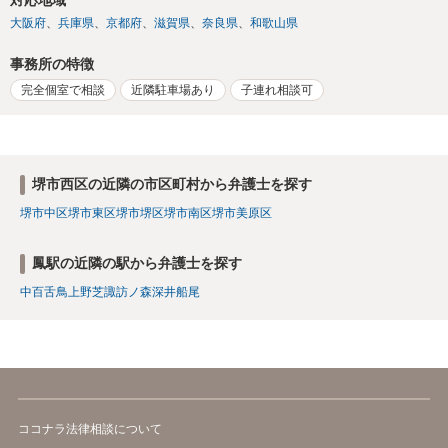
大阪府
兵庫県
京都府
滋賀県
奈良県
和歌山県
事務所の特徴
完全個室で相談
近隣駐車場あり
子連れ相談可
堺市西区の近隣の市区町村から弁護士を探す
堺市中区
堺市東区
堺市堺区
堺市南区
堺市美原区
鳳駅の近隣の駅から弁護士を探す
中百舌鳥
上野芝
諏訪ノ森
深井
船尾
ココナラ法律相談について