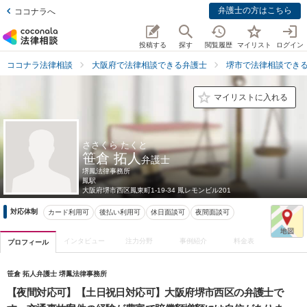
弁護士の方はこちら
ココナラへ
投稿する
探す
閲覧履歴
マイリスト
ログイン
ココナラ法律相談
大阪府で法律相談できる弁護士
堺市で法律相談でき
マイリストに入れる
ささくら たくと
笹倉 拓人
弁護士
堺鳳法律事務所
鳳駅
大阪府
堺市西区鳳東町1-19-34 鳳レモンビル201
対応体制
カード利用可
後払い利用可
休日面談可
夜間面談可
インタビュー
注力分野
事例紹介
料金表
プロフィール
笹倉 拓人弁護士 堺鳳法律事務所
【夜間対応可】【土日祝日対応可】大阪府堺市西区の弁護士で