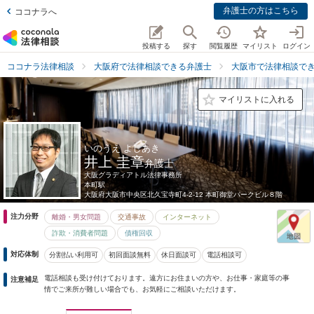
弁護士の方はこちら
ココナラへ
投稿する
探す
閲覧履歴
マイリスト
ログイン
ココナラ法律相談
大阪府で法律相談できる弁護士
大阪市で法律相談で
マイリストに入れる
いのうえ よしあき
井上 圭章
弁護士
大阪グラディアトル法律事務所
本町駅
大阪府
大阪市中央区北久宝寺町4-2-12 本町御堂パークビル８階
注力分野
離婚・男女問題
交通事故
インターネット
詐欺・消費者問題
債権回収
対応体制
分割払い利用可
初回面談無料
休日面談可
電話相談可
電話相談も受け付けております。遠方にお住まいの方や、お仕事・家庭等の事
注意補足
情でご来所が難しい場合でも、お気軽にご相談いただけます。