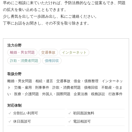
早めにご相談に来ていただければ、予防法務的ななご提案もでき、問題
の拡大を食い止めることもできます。
少し勇気を出して一歩踏み出し、私にご連絡ください。
丁寧にお話をお聞きし、その不安を取り除きます。
注力分野
離婚・男女問題
交通事故
インターネット
詐欺・消費者問題
債権回収
取扱分野
離婚・男女問題
相続・遺言
交通事故
借金・債務整理
インターネッ
ト
労働・雇用
刑事事件
詐欺・消費者問題
債権回収
不動産・住ま
い
医療・介護問題
外国人・国際問題
企業法務
税務訴訟
行政事件
対応体制
分割払い利用可
初回面談無料
休日面談可
電話相談可