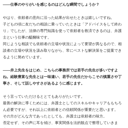
――仕事のやりがいを感じるのはどんな瞬間でしょうか？
やはり、依頼者の意向に沿った結果が出せたときは嬉しいですね。
子どもの頃に友だちの相談に乗っていたときは「アドバイスをして終わ
り」でしたが、法律の専門知識を使って依頼者を救済できるのは、弁護
士という仕事の醍醐味です。
同じような相談でも依頼者の立場や状況によって要望が異なるので、相
談者の立場や状況を汲み取りながら、常にベストな解決策をご提案でき
るように努めています。
――井上先生をはじめ、こちらの事務所では若手の先生が多いですよ
ね。経験豊富な先生とは一味違い、若手の先生だからこその慎重さや丁
寧さ、そして話しやすさがあるように感じます。
そう言っていただけるととてもありがたいです。
最善の解決に導くためには、弁護士としてのスキルやキャリアももちろ
ん必要ですが、それ以上に依頼者との信頼関係が重要だと思います。
その方がどんな方であったとしても、弁護士は依頼者の味方。
否定せず、その声に耳を傾け、事実関係を法的観点で整理していきま