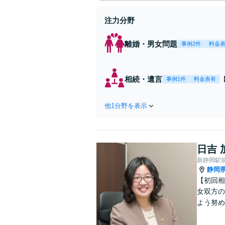
注力分野
離婚・男女問題
事例2件
料金
相続・遺言
事例1件
料金表有
他1分野を表示
日吉 
新静岡駅
静岡
【初回相
女双方の
よう努め