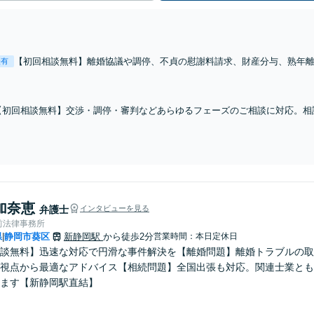
【初回相談無料】離婚協議や調停、不貞の慰謝料請求、財産分与、熟年
表有
約破棄など幅広く対応。ご要望を丁寧に聞き取り、有利な条件で解決で
します【完全個室で対応】
【初回相談無料】交渉・調停・審判などあらゆるフェーズのご相談に対応。相
グし、ご意向を可能な限り尊重した解決の実現を目指します。遺言書の作成な
【完全個室で対応】
加奈恵
弁護士
インタビューを見る
前法律事務所
県
静岡市葵区
新静岡駅
から徒歩2分
営業時間：本日定休日
|
談無料】迅速な対応で円滑な事件解決を【離婚問題】離婚トラブルの取
視点から最適なアドバイス【相続問題】全国出張も対応。関連士業とも
ます【新静岡駅直結】