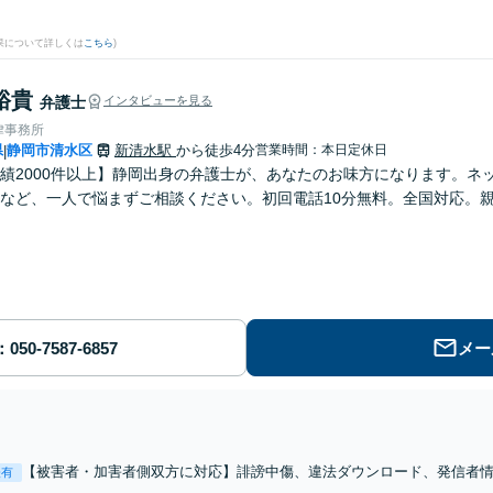
果について詳しくは
こちら
)
裕貴
弁護士
インタビューを見る
律事務所
県
静岡市清水区
新清水駅
から徒歩4分
営業時間：本日定休日
|
績2000件以上】静岡出身の弁護士が、あなたのお味方になります。ネット
など、一人で悩まずご相談ください。初回電話10分無料。全国対応。
メー
【被害者・加害者側双方に対応】誹謗中傷、違法ダウンロード、発信者
表有