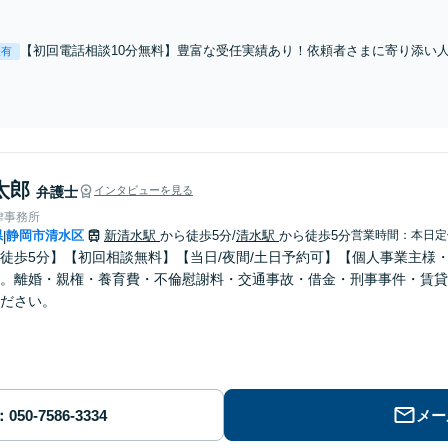
応！【ITの知識に精通】基本情報技術者試験にも合格。早いレスポンス
【Torrent（トレント）に関する相談◎】
【初回電話相談10分無料】豊富な受任実績あり！依頼者さまに寄り添い
表有
知見を踏まえ、最良の形で解決出来るように全力を尽くします。お気軽に
国対応可】【新清水駅5分】
太郎
弁護士
インタビューを見る
律事務所
県
静岡市清水区
新清水駅
から徒歩5分
/
清水駅
から徒歩5分
営業時間：本日定
|
徒歩5分】【初回相談無料】【当日/夜間/土日予約可】【個人事業主様
。離婚・親権・養育費・不倫慰謝料・交通事故・借金・刑事事件・賃貸
ださい。
メー