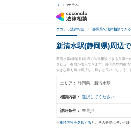
ココナラへ
ココナラ法律相談
静岡県で法律相談できる
新清水駅(静岡県)周辺
新清水駅(静岡県)周辺で法律相談できる弁護
タビュー有無が表示できます。静岡県静岡市清
大きな駅も追加選択して探すと良いでしょう。
されています。『家族間の相続トラブルのトラ
績豊富な新清水駅近くの弁護士を検索したい』
エリア
静岡県、新清水駅
めです。
相談内容
選択してください
詳細条件
未選択
※
相談内容を選択する
と、その分野に強い弁護