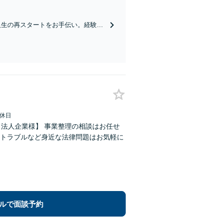
で、スピード感を持って対応します。
人生の再スタートをお手伝い。経験と
ご相談ください【Zoom相談可】【全
休日
・法人企業様】 事業整理の相談はお任せ
トラブルなど身近な法律問題はお気軽に
ルで面談予約