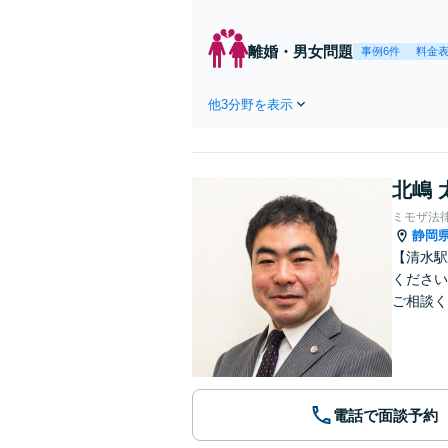
離婚・男女問題
事例6件
料金
他3分野を表示
北嶋 
ミモザ法
静岡
【清水駅
ください
ご相談く
電話で面談予約