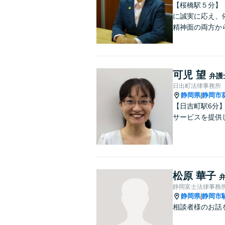
【桜橋駅５分】
に誠実に応え、
精神面の両方か
可児 望
弁護
日出町法律事務所
静岡県
静岡市
|
【日吉町駅6分
サービスを提供
松原 華子
静岡富士法律事務
静岡県
静岡市
|
相談者様のお話