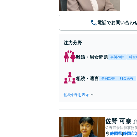
電話でお問い合わ
注力分野
離婚・男女問題
事例20件
料金
相続・遺言
事例20件
料金表有
他6分野を表示
佐野 可奈
佐野可奈法律事務
静岡県
静岡市
|