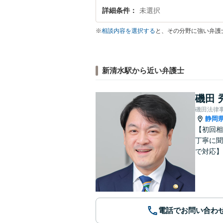
詳細条件
未選択
※
相談内容を選択する
と、その分野に強い弁護
新清水駅から近い弁護士
磯田 
磯田法律
静岡
【初回相
丁寧に聞
で対応】
電話でお問い合わ