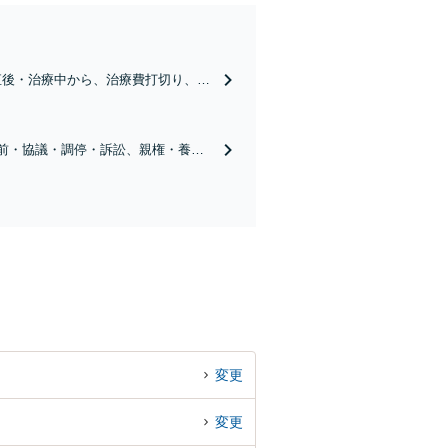
直後・治療中から、治療費打切り、過
し、現在の段階に応じた方針をご説明
居前・協議・調停・訴訟、親権・養育
正にも対応し、離婚後の生活を見据え
変更
変更