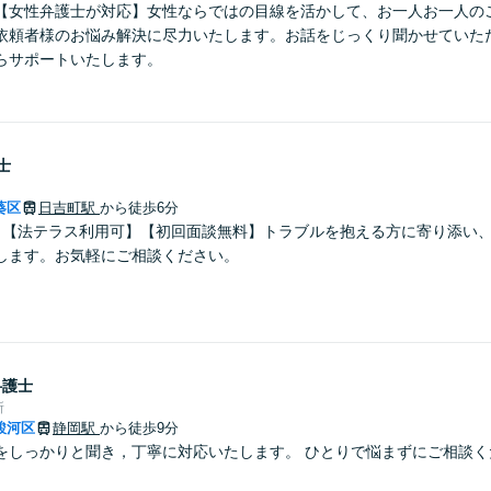
【女性弁護士が対応】女性ならではの目線を活かして、お一人お一人の
依頼者様のお悩み解決に尽力いたします。お話をじっくり聞かせていた
らサポートいたします。
士
葵区
日吉町駅
から徒歩6分
】【法テラス利用可】【初回面談無料】トラブルを抱える方に寄り添い
します。お気軽にご相談ください。
弁護士
所
駿河区
静岡駅
から徒歩9分
をしっかりと聞き，丁寧に対応いたします。 ひとりで悩まずにご相談く