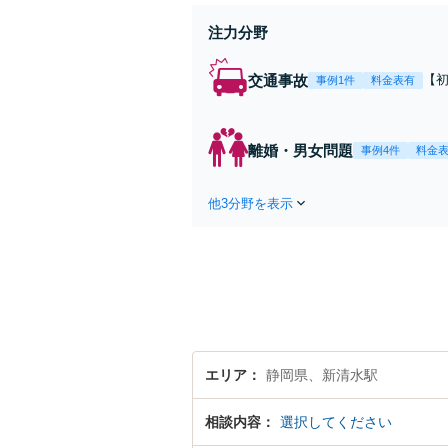
注力分野
交通事故
【
事例1件
料金表有
失
し
離婚・男女問題
事例4件
料金
他3分野を表示
エリア
静岡県、新清水駅
相談内容
選択してください