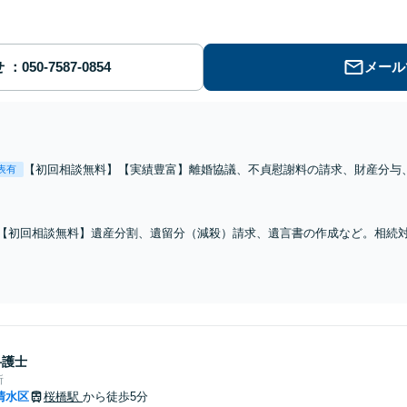
せ
メール
【初回相談無料】【実績豊富】離婚協議、不貞慰謝料の請求、財産分与
表有
く対応。対応件数1000件を超える男性弁護士も在籍し、男女双方の視
駅直結】【子連れ相談OK】
【初回相談無料】遺産分割、遺留分（減殺）請求、遺言書の作成など。相続
場合も現地へ伺い、適切な状況把握に努めます。税理士、司法書士などの関
します【新静岡駅直結】
弁護士
所
清水区
桜橋駅
から徒歩5分