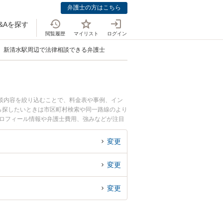
弁護士の方はこちら
&Aを探す
閲覧履歴
マイリスト
ログイン
新清水駅周辺で法律相談できる弁護士
相談内容を絞り込むことで、料金表や事例、イン
ら探したいときは市区町村検索や同一路線のより
プロフィール情報や弁護士費用、強みなどが注目
い』『家族間の相続トラブルのトラブル解決の実
予約したい』などでお困りの相談者さんにおすす
変更
変更
変更