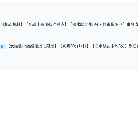
初回相談無料】【弁護士費用特約対応】【清水駅徒歩5分・駐車場あり】事故
割合、示談金、後遺障害、物損、死亡事故まで。客観的資料と医療記録を確認
ます。
【女性側の離婚相談に限定】【初回60分無料】【清水駅徒歩約5分】別
表有
費・親子交流・財産分与・不貞慰謝料まで。2026年4月施行の家族法改
て解決を支えます。