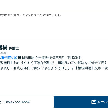
士の料金や事例、インタビューが見つかります。
秀樹
弁護士
事務所
県
静岡市葵区
日吉町駅
から徒歩4分
営業時間：本日定休日
|
談無料】わかりやすく丁寧な説明で、満足度の高い解決を【借金問題】
き取り、有利な条件で解決できるよう尽力します【相続問題】交渉・調
せ
メール