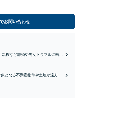
でお問い合わせ
、親権など離婚や男女トラブルに幅広
点からアドバイスいたします【新静岡
対象となる不動産物件や土地が遠方の
連士業とも連携しワンストップで対応