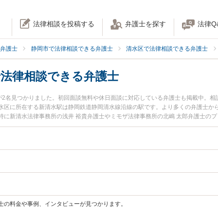
法律相談を投稿する
弁護士を探す
法律Q
弁護士
静岡市で法律相談できる弁護士
清水区で法律相談できる弁護士
で法律相談できる弁護士
士が2名見つかりました。初回面談無料や休日面談に対応している弁護士も掲載中。
水区に所在する新清水駅は静岡鉄道静岡清水線沿線の駅です。より多くの弁護士か
特に新清水法律事務所の浅井 裕貴弁護士やミモザ法律事務所の北嶋 太郎弁護士の
ブルを勤務先から通いやすい新清水駅周辺に事務所を構える弁護士に面談予約した
『初回無料で家族間の相続トラブルを法律相談できる新清水駅付近の弁護士に面談
士の料金や事例、インタビューが見つかります。