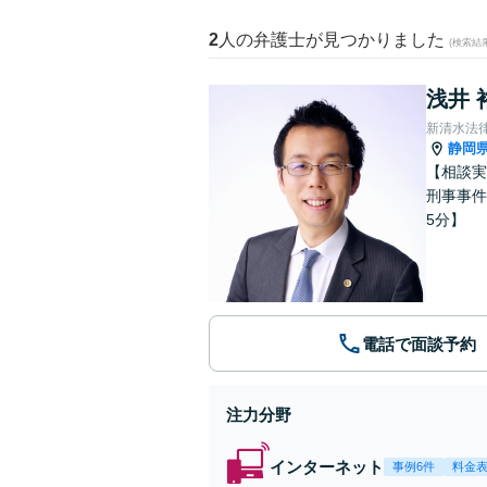
2
人の弁護士が見つかりました
(検索結
浅井 
新清水法
静岡
【相談実
刑事事件
5分】
電話で面談予約
注力分野
インターネット
事例6件
料金