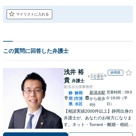
マイリストに入れる
この質問に回答した弁護士
浅井 裕
静岡県
インタビュ
ーを見る
貴
弁護士
新清水法律事務所
新清水駅
営業時間：09:0
静
静岡
0~19:00（平
岡
市清
から徒歩
|
県
水区
日）
4分
【相談実績2000件以上】静岡出身の
弁護士が、あなたのお味方になりま
す。ネット・Torrent・離婚・相続・
交通事故・刑事事件など、一人で悩