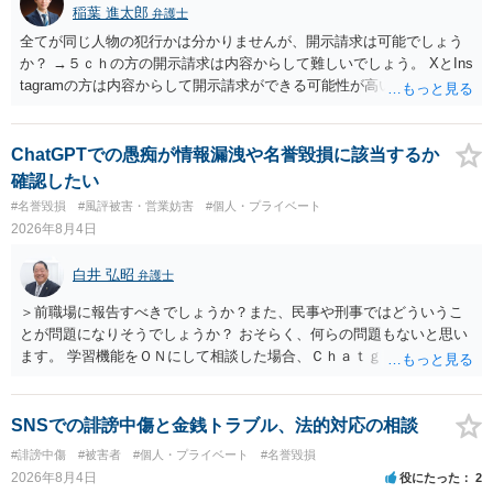
稲葉 進太郎
弁護士
全てが同じ人物の犯行かは分かりませんが、開示請求は可能でしょう
か？ →５ｃｈの方の開示請求は内容からして難しいでしょう。 XとIns
tagramの方は内容からして開示請求ができる可能性が高いでしょう。
ただ、アカウントが削除されていると開示請求は失敗する可能性が高
いでしょう。７月中にアカウントが削除されている場合、今から進め
ても失敗する可能性が高いように思われます。 相手を特定できた場
ChatGPTでの愚痴が情報漏洩や名誉毀損に該当するか
合、相手に全ての弁護士費用を負担させることは可能でしょうか？ →
確認したい
訴訟外の交渉で相手方が認めれば負担させることができるでしょう。
#名誉毀損
#風評被害・営業妨害
#個人・プライベート
訴訟で判決となった場合は、実際の弁護士費用が認められる場合と認
2026年8月4日
められない場合があり何ともいえないところでしょう。
白井 弘昭
弁護士
＞前職場に報告すべきでしょうか？また、民事や刑事ではどういうこ
とが問題になりそうでしょうか？ おそらく、何らの問題もないと思い
ます。 学習機能をＯＮにして相談した場合、Ｃｈａｔｇｐｔがｏｐｅ
ｎＡＩに相談内容を蓄積し、他の質問者への何らかの回答の際に参照
する可能性がありますが、個人名や会社名を特定していない限り、一
般論として抽象化されて回答に織り込まれる可能性が生じるにすぎま
SNSでの誹謗中傷と金銭トラブル、法的対応の相談
せんので、その情報自体が、秘密情報に当たるとは思えませんし、名
#誹謗中傷
#被害者
#個人・プライベート
#名誉毀損
誉棄損として、個人や会社に対する誹謗中傷の不特定多数への公開に
2026年8月4日
役にたった
2
当たるとも思われません。 もちろん、誰がその内容をｃｈａｔｇｐｔ