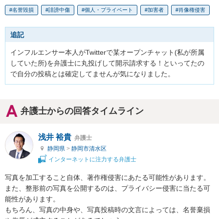
名誉毀損
誹謗中傷
個人・プライベート
加害者
肖像権侵害
追記
インフルエンサー本人がTwitterで某オープンチャット(私が所属
していた所)を弁護士に丸投げして開示請求する！といってたの
で自分の投稿とは確定してませんが気になりました。
弁護士からの回答タイムライン
浅井 裕貴
弁護士
静岡県
>
静岡市清水区
インターネットに注力する弁護士
写真を加工すること自体、著作権侵害にあたる可能性があります。

また、整形前の写真を公開するのは、プライバシー侵害に当たる可
能性があります。

もちろん、写真の中身や、写真投稿時の文言によっては、名誉棄損