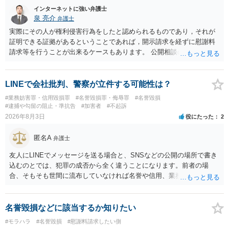
に入力したかも第三者にしられることはないので、個人や会社の特定
インターネットに強い弁護士
をせずに書き込んだことで（おそらく特定して書き込んだとして
泉 亮介
弁護士
も）、相談者さんが刑事民事の責任に問われることはないでしょう。
実際にその人が権利侵害行為をしたと認められるものであり，それが
私見ながらご参考まで。
証明できる証拠があるということであれば，開示請求を経ずに慰謝料
請求等を行うことが出来るケースもあります。 公開相談の場では回答
は難しいかと思われますので，お手持ちの証拠資料を持参の上弁護士
に個別に相談されると良いでしょう。
LINEで会社批判、警察が立件する可能性は？
#業務妨害罪・信用毀損罪
#名誉毀損罪・侮辱罪
#名誉毀損
#逮捕や勾留の阻止・準抗告
#加害者
#不起訴
2026年8月3日
役にたった
2
匿名A
弁護士
友人にLINEでメッセージを送る場合と、SNSなどの公開の場所で書き
込むのとでは、犯罪の成否から全く違うことになります。前者の場
合、そもそも世間に流布していなければ名誉や信用、業務にかかる犯
罪は成立しないことになります。
名誉毀損などに該当するか知りたい
#モラハラ
#名誉毀損
#慰謝料請求したい側