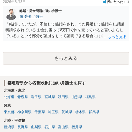
2026年8月3日
役にたった
1
離婚・男女問題に強い弁護士
泉 亮介
弁護士
「結婚していたが、不倫して離婚をされ、また再婚して離婚をし慰謝
料請求されている お金に困って8万円で体を売っていると言いふらし
ている」という部分が証拠をもって証明できる場合には名誉権侵害や
プライバシー権侵害等を主張し慰謝料請求ができる可能性はあるでし
ょう。 既に弁護士にご依頼されているとのことですので，依頼中の弁
護士と打ち合わせの末どのように対応するかを決められると良いでし
もっとみる
ょう。
都道府県から名誉毀損に強い弁護士を探す
北海道・東北
北海道
青森県
岩手県
宮城県
秋田県
山形県
福島県
関東
東京都
神奈川県
千葉県
埼玉県
茨城県
栃木県
群馬県
北陸・甲信越
新潟県
長野県
山梨県
石川県
富山県
福井県