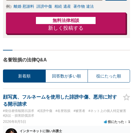
【新清水駅5分】
例）
離婚 慰謝料
誹謗中傷
相続 遺産
著作物 違法
無料法律相談
新しく投稿する
名誉毀損の法律Q&A
新着順
回答数が多い順
役にたった順
顔写真、フルネームを使用した誹謗中傷、悪用に対す
る開示請求
#発信者情報開示請求
#誹謗中傷
#名誉毀損
#被害者
#ネット上の個人特定被害
#訴訟・損害賠償請求
2026年8月5日
役にたった
1
インターネットに強い弁護士