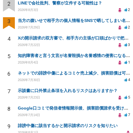
2
LINEで会社批判、警察が立件する可能性は？
2
2026年8月3日
3
当方の腹いせで相手方の個人情報をSNSで晒してしまい名誉毀損させてしまったかもしれない
2
2026年7月29日
4
Xの開示請求の双方審で、相手方の主張が口頭ばかりで把握しきれません
3
2026年7月22日
5
知的障害者と言う文言が名誉毀損か名誉感情の侵害になるか教えてほしい。
1
2026年8月4日
6
ネットでの誹謗中傷によるコミケ売上減少、損害賠償は可能か？
4
2026年7月30日
7
示談書に口外禁止条項を入れるリスクはありますか？
5
2026年7月23日
8
Google口コミで発信者情報開示後、損害賠償請求を受けています。示談について相談です。
7
2026年7月14日
9
誹謗中傷に該当するかと開示請求のリスクを知りたい
2026年8月1日