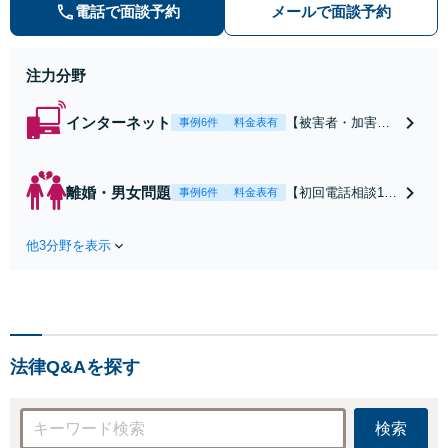
まずご相談ください。初回電話10分
電話で面談予約
メールで面談予約
無料。全国対応。親身なサポートを
いたします。【新清水駅5分】
注力分野
インターネット
【被害者・加害者
事例6件
料金表有
側双方に対応】誹
謗中傷、違法ダウ
ンロード、発信者
離婚・男女問題
【初回電話相談10
事例6件
料金表有
情報開示請求、慰
分無料】豊富な受
謝料請求などに対
任実績あり！依頼
応！【ITの知識に
他3分野を表示
者さまに寄り添い
精通】基本情報技
人生の再スタート
術者試験にも合
をお手伝い。経験
格。早いレスポン
と知見を踏まえ、
スで、スピード感
最良の形で解決出
を持って対応しま
来るように全力を
す。【Torrent（ト
法律Q&Aを探す
尽くします。お気
レント）に関する
軽にご相談くださ
相談◎】
い【Zoom相談可】
検索
【全国対応可】