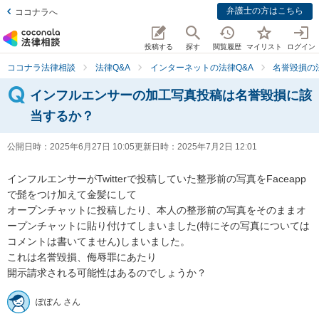
弁護士の方はこちら
ココナラへ
投稿する
探す
閲覧履歴
マイリスト
ログイン
ココナラ法律相談
法律Q&A
インターネットの法律Q&A
名誉毀損の
インフルエンサーの加工写真投稿は名誉毀損に該
当するか？
公開日時：
2025年6月27日 10:05
更新日時：
2025年7月2日 12:01
インフルエンサーがTwitterで投稿していた整形前の写真をFaceapp
で髭をつけ加えて金髪にして

オープンチャットに投稿したり、本人の整形前の写真をそのままオ
ープンチャットに貼り付けてしまいました(特にその写真については
コメントは書いてません)しまいました。

これは名誉毀損、侮辱罪にあたり

開示請求される可能性はあるのでしょうか？
ぽぽん さん