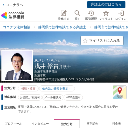
弁護士の方はこちら
ココナラへ
投稿する
探す
閲覧履歴
マイリスト
ログイン
ココナラ法律相談
静岡県で法律相談できる弁護士
静岡市で法律相談で
マイリストに入れる
あさい ひろたか
浅井 裕貴
弁護士
新清水法律事務所
新清水駅
静岡県
静岡市清水区相生町6-22 コラムビル4階
注力分野
相続・遺言
他の注力分野を表示
対応体制
分割払い利用可
メール相談可
WEB面談可
夜間・休日については、事前にご連絡いただき、空きがある場合に限りお受け
注意補足
できます。
プロフィール
インタビュー
事例紹介
料金表
注力分野