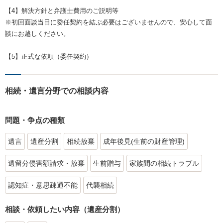
【4】解決方針と弁護士費用のご説明等
※初回面談当日に委任契約を結ぶ必要はございませんので、安心して面
談にお越しください。
【5】正式な依頼（委任契約）
相続・遺言分野での相談内容
問題・争点の種類
遺言
遺産分割
相続放棄
成年後見(生前の財産管理)
遺留分侵害額請求・放棄
生前贈与
家族間の相続トラブル
認知症・意思疎通不能
代襲相続
相談・依頼したい内容（遺産分割）