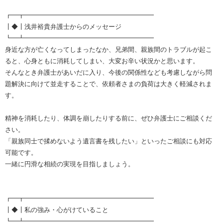
┏━┳━━━━━━━━━━━━━━━━━━━━
┃◆┃浅井裕貴弁護士からのメッセージ
┗━┻━━━━━━━━━━━━━━━━━━━━
身近な方が亡くなってしまったなか、兄弟間、親族間のトラブルが起こ
ると、心身ともに消耗してしまい、大変お辛い状況かと思います。
そんなとき弁護士があいだに入り、今後の関係性なども考慮しながら問
題解決に向けて並走することで、依頼者さまの負荷は大きく軽減されま
す。
精神を消耗したり、体調を崩したりする前に、ぜひ弁護士にご相談くだ
さい。
「親族同士で揉めないよう遺言書を残したい」といったご相談にも対応
可能です。
一緒に円滑な相続の実現を目指しましょう。
┏━┳━━━━━━━━━━━━━━━━━━━━
┃◆┃私の強み・心がけていること
┗━┻━━━━━━━━━━━━━━━━━━━━