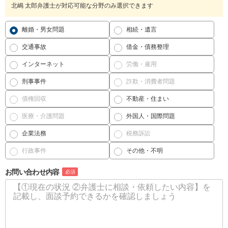
北嶋 太郎弁護士が対応可能な分野のみ選択できます
離婚・男女問題
相続・遺言
交通事故
借金・債務整理
インターネット
労働・雇用
刑事事件
詐欺・消費者問題
債権回収
不動産・住まい
医療・介護問題
外国人・国際問題
企業法務
税務訴訟
行政事件
その他・不明
お問い合わせ内容
必須