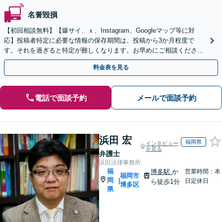
名誉毀損
【初回相談無料】【爆サイ、ｘ、Instagram、Googleマップ等に対
応】投稿者特定に必要な情報の保存期間は、投稿から3か月程度で
す。それを過ぎると特定が難しくなります。お早めにご相談くださ
い。【オンライン面談可】【無料駐車場あり】
料金表を見る
電話で面談予約
メールで面談予約
浜田 宏
福岡県
インタビュー
を見る
弁護士
浜田法律事務所
福
博多駅
か
営業時間：本
福岡市
岡
|
日定休日
ら徒歩1分
博多区
県