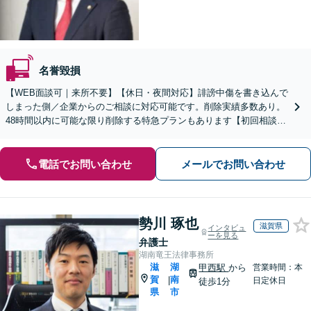
名誉毀損
【WEB面談可｜来所不要】【休日・夜間対応】誹謗中傷を書き込んで
しまった側／企業からのご相談に対応可能です。削除実績多数あり。
48時間以内に可能な限り削除する特急プランもあります【初回相談30
分1000円】
電話でお問い合わせ
メールでお問い合わせ
勢川 琢也
滋賀県
インタビュ
ーを見る
弁護士
湖南竜王法律事務所
滋
湖
甲西駅
から
営業時間：本
賀
南
|
日定休日
徒歩1分
県
市