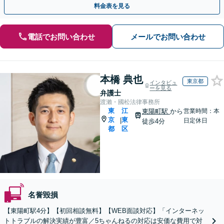
料金表を見る
電話でお問い合わせ
メールでお問い合わせ
本橋 典也
東京都
インタビュ
ーを見る
弁護士
渡瀨・國松法律事務所
東
江
東陽町駅
から
営業時間：本
京
東
|
日定休日
徒歩4分
都
区
名誉毀損
【東陽町駅4分】【初回相談無料】【WEB面談対応】「インターネッ
トトラブルの解決実績が豊富／5ちゃんねるの対応は安価な費用で対