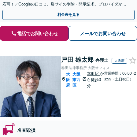
応可！／Googleの口コミ、爆サイの削除・開示請求、プロバイダから
の発信者情報開示に係る意見照会書の対応など
料金表を見る
電話でお問い合わせ
メールでお問い合わせ
戸田 雄太郎
弁護士
大阪府
春田法律事務所 大阪オフィス
本町駅
か
営業時間：00:00~2
大
大阪
3:59（土日祝日）
阪
市西
ら徒歩0
|
府
区
分
名誉毀損