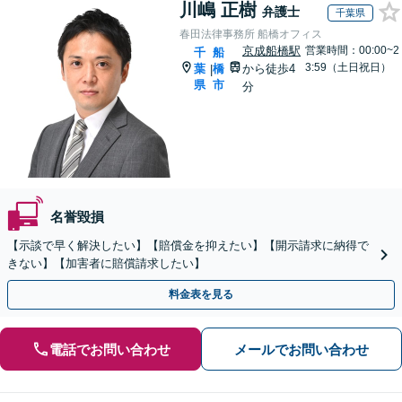
川嶋 正樹
弁護士
千葉県
春田法律事務所 船橋オフィス
京成船橋駅
営業時間：00:00~2
千
船
3:59（土日祝日）
葉
橋
から徒歩4
|
県
市
分
名誉毀損
【示談で早く解決したい】【賠償金を抑えたい】【開示請求に納得で
きない】【加害者に賠償請求したい】
料金表を見る
電話でお問い合わせ
メールでお問い合わせ