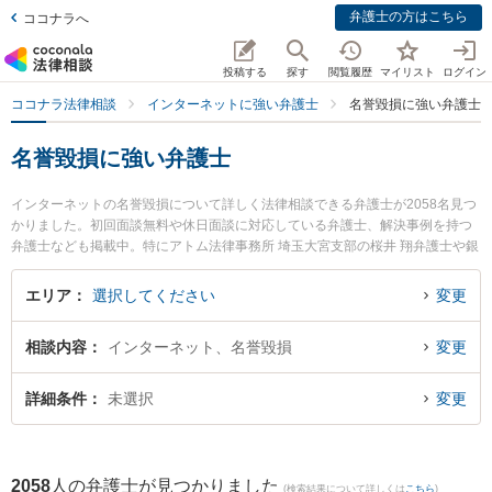
弁護士の方はこちら
ココナラへ
投稿する
探す
閲覧履歴
マイリスト
ログイン
ココナラ法律相談
インターネットに強い弁護士
名誉毀損に強い弁護士
名誉毀損に強い弁護士
インターネットの名誉毀損について詳しく法律相談できる弁護士が2058名見つ
かりました。初回面談無料や休日面談に対応している弁護士、解決事例を持つ
弁護士なども掲載中。特にアトム法律事務所 埼玉大宮支部の桜井 翔弁護士や銀
座エール法律事務所の外山 大地弁護士、春田法律事務所 札幌オフィスの堺 洋
一郎弁護士のプロフィール情報や弁護士費用、強みなどが注目されています。
エリア
選択してください
変更
東京や大阪、名古屋といった大都市圏の弁護士から福岡、札幌、仙台といった
中核都市まで幅広く弁護士事務所を掲載。こんな法律相談をお持ちの方は是非
相談内容
インターネット、名誉毀損
変更
ご利用ください。『東京都内で土日や夜間に発生した名誉毀損のトラブルを今
すぐに弁護士に相談したい』『名誉毀損のトラブル解決の実績豊富な大阪の弁
護士を検索したい』『初回相談無料で名誉毀損の問題を法律相談できる名古屋
詳細条件
未選択
変更
市内の弁護士に相談予約したい』などでお困りの相談者さんにおすすめです。
2058
人の弁護士が見つかりました
(検索結果について詳しくは
こちら
)