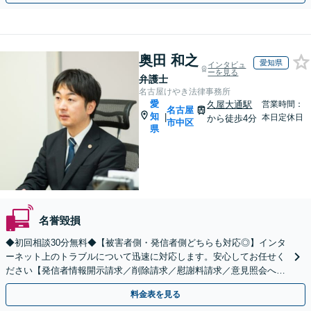
奥田 和之
愛知県
インタビュ
ーを見る
弁護士
名古屋けやき法律事務所
愛
久屋大通駅
営業時間：
名古屋
知
|
本日定休日
から徒歩4分
市中区
県
名誉毀損
◆初回相談30分無料◆【被害者側・発信者側どちらも対応◎】インタ
ーネット上のトラブルについて迅速に対応します。安心してお任せく
ださい【発信者情報開示請求／削除請求／慰謝料請求／意見照会への
対応】
料金表を見る