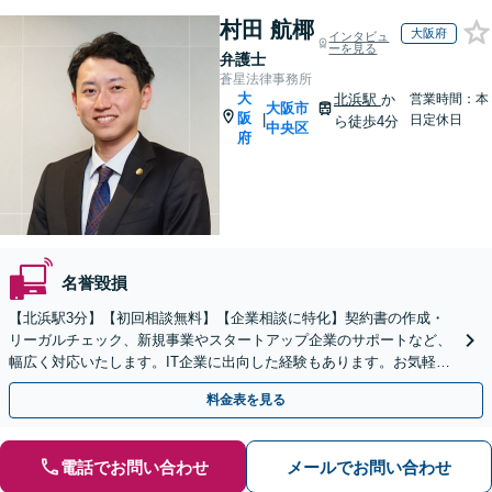
村田 航椰
大阪府
インタビュ
ーを見る
弁護士
蒼星法律事務所
大
北浜駅
か
営業時間：本
大阪市
阪
|
日定休日
ら徒歩4分
中央区
府
名誉毀損
【北浜駅3分】【初回相談無料】【企業相談に特化】契約書の作成・
リーガルチェック、新規事業やスタートアップ企業のサポートなど、
幅広く対応いたします。IT企業に出向した経験もあります。お気軽に
ご相談ください。【電話相談可】【夜間・土日対応可】
料金表を見る
電話でお問い合わせ
メールでお問い合わせ