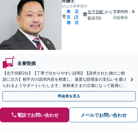
弁護士
杉山法律事務所
東
足
北千住駅
から
営業時間：本
京
立
|
日定休日
徒歩3分
都
区
名誉毀損
【北千住駅2分】【丁寧で分かりやすい説明】【請求された側のご相
談に注力】相手方の請求内容を精査し、過度な賠償金の支払いを避け
られるようサポートいたします。依頼者さまの立場になって親身にお
話を伺いますので、ぜひご相談ください。【WEB面談可】
料金表を見る
電話でお問い合わせ
メールでお問い合わせ