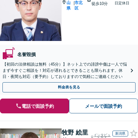
山
市北
|
日定休日
徒歩10分
県
区
名誉毀損
【初回の法律相談は無料（45分）】ネット上での誹謗中傷は一人で悩
まず今すぐご相談を！対応が遅れるとできることも限られます。休
日・夜間も対応（要予約）しておりますので気軽にご連絡ください
料金表を見る
電話で面談予約
メールで面談予約
牧野 絵里
新潟県
インタビュ