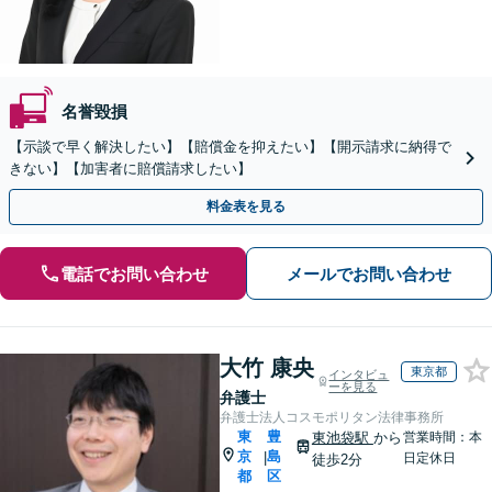
名誉毀損
【示談で早く解決したい】【賠償金を抑えたい】【開示請求に納得で
きない】【加害者に賠償請求したい】
料金表を見る
電話でお問い合わせ
メールでお問い合わせ
大竹 康央
東京都
インタビュ
ーを見る
弁護士
弁護士法人コスモポリタン法律事務所
東
豊
東池袋駅
から
営業時間：本
京
島
|
日定休日
徒歩2分
都
区