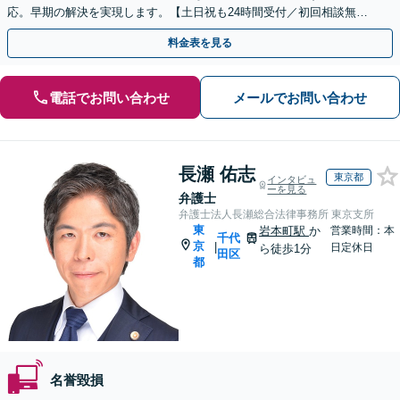
応。早期の解決を実現します。【土日祝も24時間受付／初回相談無
料】
料金表を見る
電話でお問い合わせ
メールでお問い合わせ
長瀬 佑志
東京都
インタビュ
ーを見る
弁護士
弁護士法人長瀬総合法律事務所 東京支所
東
岩本町駅
か
営業時間：本
千代
京
|
日定休日
ら徒歩1分
田区
都
名誉毀損