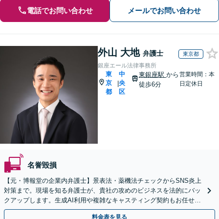
電話でお問い合わせ
メールでお問い合わせ
外山 大地
弁護士
東京都
銀座エール法律事務所
東
中
東銀座駅
から
営業時間：本
京
央
|
日定休日
徒歩6分
都
区
名誉毀損
【元・博報堂の企業内弁護士】景表法・薬機法チェックからSNS炎上
対策まで。現場を知る弁護士が、貴社の攻めのビジネスを法的にバッ
クアップします。生成AI利用や複雑なキャスティング契約もお任せく
ださい【Web面談可】【顧問契約も対応】
料金表を見る