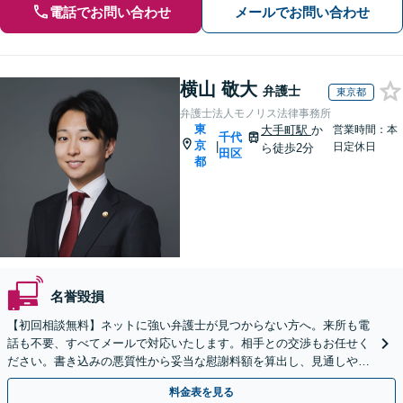
電話でお問い合わせ
メールでお問い合わせ
横山 敬大
弁護士
東京都
弁護士法人モノリス法律事務所
東
大手町駅
か
営業時間：本
千代
京
|
日定休日
ら徒歩2分
田区
都
名誉毀損
【初回相談無料】ネットに強い弁護士が見つからない方へ。来所も電
話も不要、すべてメールで対応いたします。相手との交渉もお任せく
ださい。書き込みの悪質性から妥当な慰謝料額を算出し、見通しや費
用面のリスクも包み隠さずお伝えしサポートします。
料金表を見る