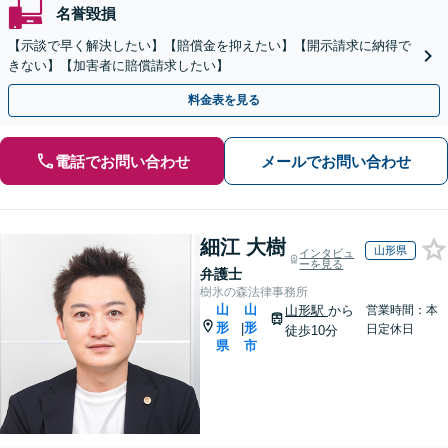
名誉毀損
【示談で早く解決したい】【賠償金を抑えたい】【開示請求に納得で
きない】【加害者に賠償請求したい】
料金表を見る
電話でお問い合わせ
メールでお問い合わせ
細江 大樹
山形県
インタビュ
ーを見る
弁護士
樹氷の森法律事務所
山
山
山形駅
から
営業時間：本
形
形
|
日定休日
徒歩10分
県
市