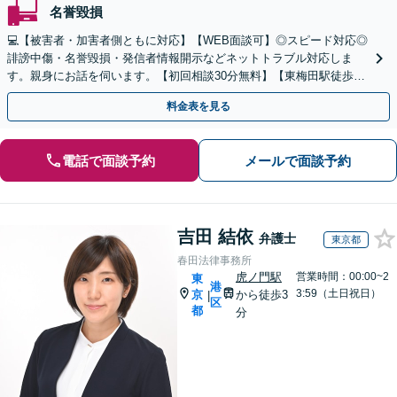
名誉毀損
💻【被害者・加害者側ともに対応】【WEB面談可】◎スピード対応◎
誹謗中傷・名誉毀損・発信者情報開示などネットトラブル対応しま
す。親身にお話を伺います。【初回相談30分無料】【東梅田駅徒歩10
分】【弁護士歴15年以上】
料金表を見る
電話で面談予約
メールで面談予約
吉田 結依
弁護士
東京都
春田法律事務所
虎ノ門駅
営業時間：00:00~2
東
港
3:59（土日祝日）
京
から徒歩3
|
区
都
分