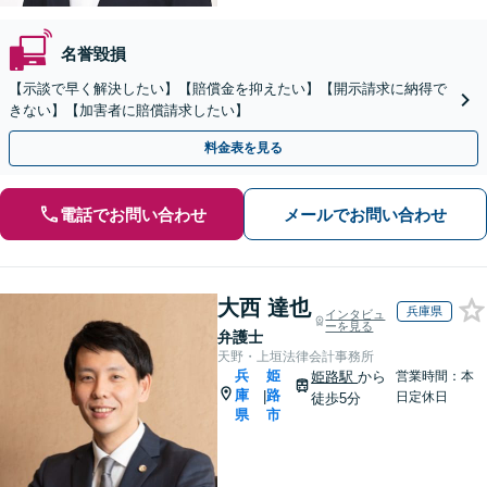
名誉毀損
【示談で早く解決したい】【賠償金を抑えたい】【開示請求に納得で
きない】【加害者に賠償請求したい】
料金表を見る
電話でお問い合わせ
メールでお問い合わせ
大西 達也
兵庫県
インタビュ
ーを見る
弁護士
天野・上垣法律会計事務所
兵
姫
姫路駅
から
営業時間：本
庫
路
|
日定休日
徒歩5分
県
市