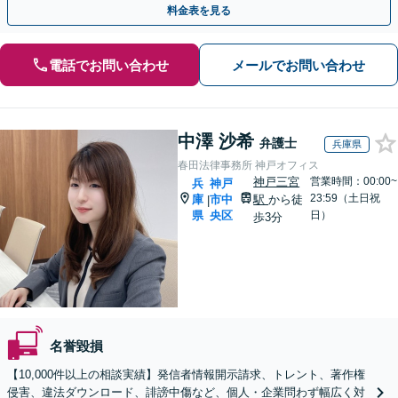
料金表を見る
電話でお問い合わせ
メールでお問い合わせ
中澤 沙希
弁護士
兵庫県
春田法律事務所 神戸オフィス
神戸三宮
営業時間：00:00~
兵
神戸
23:59（土日祝
庫
市中
駅
から徒
|
県
央区
日）
歩3分
名誉毀損
【10,000件以上の相談実績】発信者情報開示請求、トレント、著作権
侵害、違法ダウンロード、誹謗中傷など、個人・企業問わず幅広く対