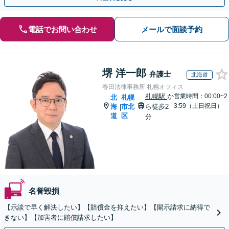
電話でお問い合わせ
メールで面談予約
堺 洋一郎
弁護士
北海道
春田法律事務所 札幌オフィス
札幌駅
か
営業時間：00:00~2
北
札幌
3:59（土日祝日）
海
市北
ら徒歩2
|
道
区
分
名誉毀損
【示談で早く解決したい】【賠償金を抑えたい】【開示請求に納得で
きない】【加害者に賠償請求したい】