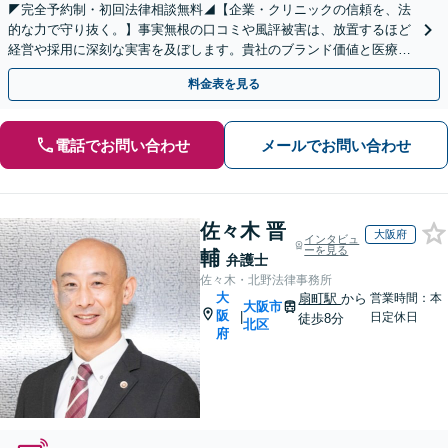
◤完全予約制・初回法律相談無料◢【企業・クリニックの信頼を、法
的な力で守り抜く。】事実無根の口コミや風評被害は、放置するほど
経営や採用に深刻な実害を及ぼします。貴社のブランド価値と医療機
関としての信頼を、法に基づき守ります。
料金表を見る
電話でお問い合わせ
メールでお問い合わせ
佐々木 晋
大阪府
インタビュ
ーを見る
輔
弁護士
佐々木・北野法律事務所
大
扇町駅
から
営業時間：本
大阪市
阪
|
日定休日
徒歩8分
北区
府