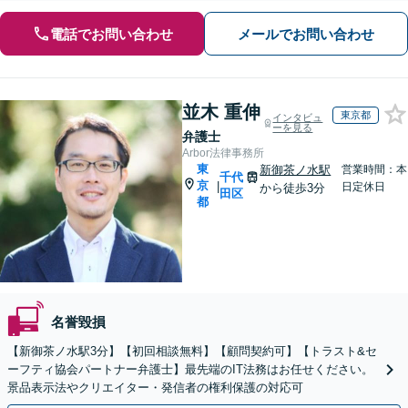
電話でお問い合わせ
メールでお問い合わせ
並木 重伸
東京都
インタビュ
ーを見る
弁護士
Arbor法律事務所
東
新御茶ノ水駅
営業時間：本
千代
京
|
日定休日
から徒歩3分
田区
都
名誉毀損
【新御茶ノ水駅3分】【初回相談無料】【顧問契約可】【トラスト&セ
ーフティ協会パートナー弁護士】最先端のIT法務はお任せください。
景品表示法やクリエイター・発信者の権利保護の対応可