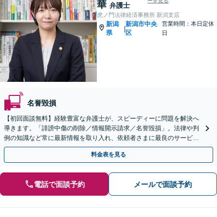
ーを見る
華
弁護士
虎ノ門法律経済事務所 新潟支店
新潟
新潟市中央
営業時間：本日定休
|
県
区
日
名誉毀損
【初回面談無料】経験豊富な弁護士が、スピーディーに問題を解決へ
導きます。「誹謗中傷の削除／情報開示請求／名誉毀損」。法律や判
例の知識など常に最新情報を取り入れ、依頼者さまに最良のサービス
を提供【WEB面談対応】
料金表を見る
電話で面談予約
メールで面談予約