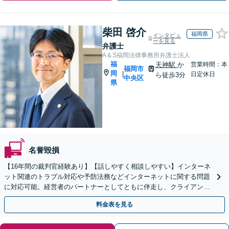
柴田 啓介
福岡県
インタビュ
ーを見る
弁護士
A＆S福岡法律事務所弁護士法人
福
天神駅
か
営業時間：本
福岡市
岡
|
日定休日
ら徒歩3分
中央区
県
名誉毀損
【16年間の裁判官経験あり】【話しやすく相談しやすい】インターネ
ット関連のトラブル対応や予防法務などインターネットに関する問題
に対応可能。経営者のパートナーとしてともに伴走し、クライアント
の皆さまのビジネスをサポートします！
料金表を見る