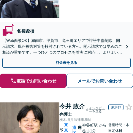
名誉毀損
【Web面談OK】湖南市、甲賀市、竜王町エリアで誹謗中傷削除、開
示請求、風評被害対策を検討されている方へ。開示請求では早めのご
相談が重要です。一つひとつのプロセスを着実に対応し、よりよい解
決に向けて尽力いたします【甲西駅1分】
料金表を見る
電話でお問い合わせ
メールでお問い合わせ
今井 政介
東京都
インタビュ
ーを見る
弁護士
横木増井法律事務所
東
神谷町駅
から
営業時間：本
港
京
|
日定休日
徒歩1分
区