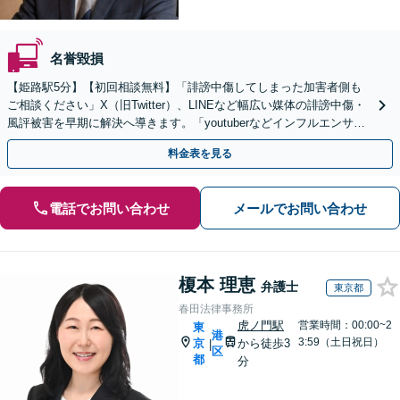
名誉毀損
【姫路駅5分】【初回相談無料】「誹謗中傷してしまった加害者側も
ご相談ください」X（旧Twitter）、LINEなど幅広い媒体の誹謗中傷・
風評被害を早期に解決へ導きます。「youtuberなどインフルエンサー
の相談に対応」【休日・夜間相談可】
料金表を見る
電話でお問い合わせ
メールでお問い合わせ
榎本 理恵
弁護士
東京都
春田法律事務所
虎ノ門駅
営業時間：00:00~2
東
港
3:59（土日祝日）
京
から徒歩3
|
区
都
分