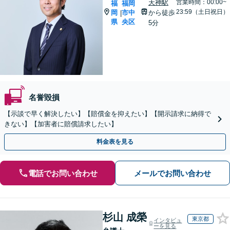
天神駅
営業時間：00:00~
福
福岡
23:59（土日祝日）
岡
市中
から徒歩
|
県
央区
5分
名誉毀損
【示談で早く解決したい】【賠償金を抑えたい】【開示請求に納得で
きない】【加害者に賠償請求したい】
料金表を見る
電話でお問い合わせ
メールでお問い合わせ
杉山 成榮
東京都
インタビュ
ーを見る