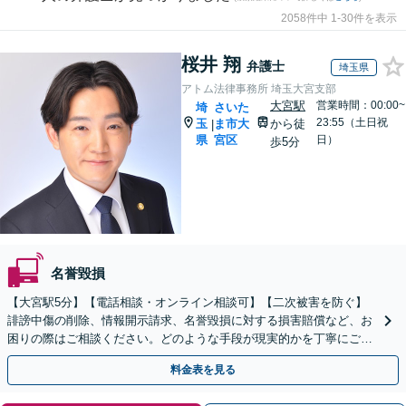
2058件中 1-30件を表示
桜井 翔
弁護士
埼玉県
アトム法律事務所 埼玉大宮支部
大宮駅
営業時間：00:00~
埼
さいた
23:55（土日祝
玉
ま市大
から徒
|
県
宮区
日）
歩5分
名誉毀損
【大宮駅5分】【電話相談・オンライン相談可】【二次被害を防ぐ】
誹謗中傷の削除、情報開示請求、名誉毀損に対する損害賠償など、お
困りの際はご相談ください。どのような手段が現実的かを丁寧にご説
明し、依頼者さまにとって納得のいく解決を目指します。
料金表を見る