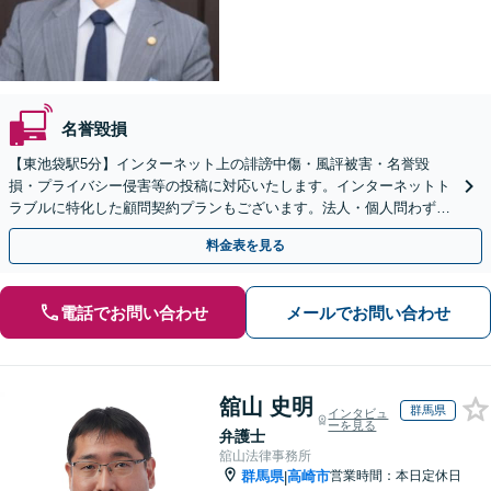
名誉毀損
【東池袋駅5分】インターネット上の誹謗中傷・風評被害・名誉毀
損・プライバシー侵害等の投稿に対応いたします。インターネットト
ラブルに特化した顧問契約プランもございます。法人・個人問わずお
気軽にご相談下さい。【オンライン相談可】【全国対応】
料金表を見る
電話でお問い合わせ
メールでお問い合わせ
舘山 史明
群馬県
インタビュ
ーを見る
弁護士
舘山法律事務所
群馬県
高崎市
営業時間：本日定休日
|