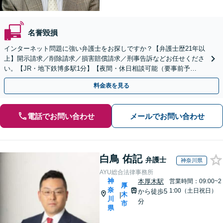
名誉毀損
インターネット問題に強い弁護士をお探しですか？【弁護士歴21年以
上】開示請求／削除請求／損害賠償請求／刑事告訴などお任せくださ
い。【JR・地下鉄博多駅1分】【夜間・休日相談可能（要事前予
約）】
料金表を見る
電話でお問い合わせ
メールでお問い合わせ
白鳥 佑記
弁護士
神奈川県
AYU総合法律事務所
神
本厚木駅
営業時間：09:00~2
厚
奈
1:00（土日祝日）
から徒歩5
木
|
川
分
市
県