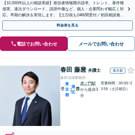
【10,000件以上の相談実績】発信者情報開示請求、トレント、著作権
侵害、違法ダウンロード、誹謗中傷など、個人・企業問わず幅広く対
応。早期の解決を実現します。【土日祝も24時間受付／初回相談無
料】
料金表を見る
電話でお問い合わせ
メールでお問い合わせ
春田 藤麿
弁護士
東京都
春田法律事務所
虎ノ門駅
営業時間：00:00~2
東
港
3:59（土日祝日）
京
から徒歩3
|
区
都
分