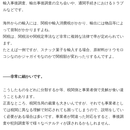
輸入事後調査、輸出事後調査の立ち会いや、通関手続きにおけるトラブ
ルなどです。
海外からの輸入には、関税や輸入消費税がかかり、輸出には物品等によ
って規制がかかりますよね。
関税は、関税法や関税定率法など非常に複雑な法律で率が定められてい
ます。
たとえば一例ですが、スナック菓子を輸入する場合、原材料がトウモロ
コシなのかジャガイモなのかで関税額が変わったりするんですよ。
――非常に細かいです。
こうしたものをどれに分類するか等、税関側と事業者側で見解が食い違
うこともあります。
正直なところ、税関当局の裁量も大きいんですが、それでも事業者とし
ては税関に異なる理解で対応されても困ってしまうので、説明をしてい
く必要がある場合は多いです。事業者が間違った対応をすると、事後調
査や犯則調査等で様々なペナルティが課されるかもしれません。