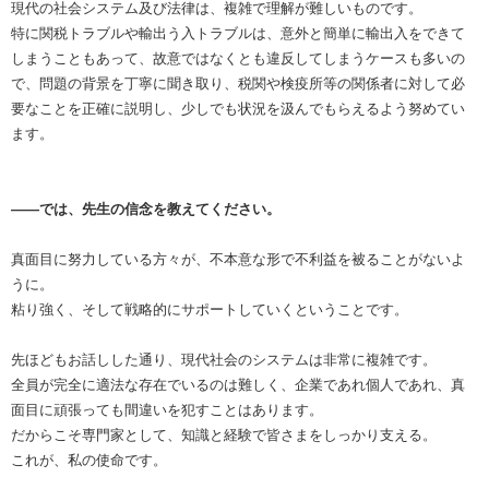
現代の社会システム及び法律は、複雑で理解が難しいものです。
特に関税トラブルや輸出う入トラブルは、意外と簡単に輸出入をできて
しまうこともあって、故意ではなくとも違反してしまうケースも多いの
で、問題の背景を丁寧に聞き取り、税関や検疫所等の関係者に対して必
要なことを正確に説明し、少しでも状況を汲んでもらえるよう努めてい
ます。
――では、先生の信念を教えてください。
真面目に努力している方々が、不本意な形で不利益を被ることがないよ
うに。
粘り強く、そして戦略的にサポートしていくということです。
先ほどもお話しした通り、現代社会のシステムは非常に複雑です。
全員が完全に適法な存在でいるのは難しく、企業であれ個人であれ、真
面目に頑張っても間違いを犯すことはあります。
だからこそ専門家として、知識と経験で皆さまをしっかり支える。
これが、私の使命です。