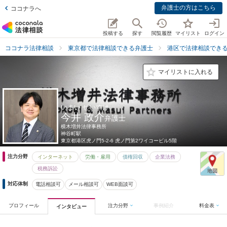
弁護士の方はこちら
ココナラへ
投稿する
探す
閲覧履歴
マイリスト
ログイン
ココナラ法律相談
東京都で法律相談できる弁護士
港区で法律相談でき
マイリストに入れる
いまい せいすけ
今井 政介
弁護士
横木増井法律事務所
神谷町駅
東京都
港区虎ノ門5-2-6 虎ノ門第2ワイコービル5階
注力分野
インターネット
労働・雇用
債権回収
企業法務
税務訴訟
対応体制
電話相談可
メール相談可
WEB面談可
プロフィール
注力分野
事例紹介
料金表
インタビュー