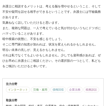
弁護士に相談するメリットは、考える脳を増やせるということ、そして
不安や疑問を話せる相手ができるということです。弁護士には守秘義務
があります。
気兼ねなく話していただけると思います。
また、複雑な問題は、一人で考えていると気が付かないうちにドツボに
ハマっていることがあります。
暗中模索の状態に、不安を感じるでしょう。
そこに専門家の知恵が加われば、状況を変えられるかもしれません。
明るい未来の兆しが、見えるかもしれません。
それは私でなくてもよいかもしれません。少しでも違和感があれば、ぜ
ひお早めに弁護士にご相談ください。その選択肢の一つとして、私ども
をご検討いただけると幸いです。
注力分野
インターネット
労働・雇用
債権回収
企業法務
税務訴訟
取扱分野
離婚・男女問題
相続・遺言
交通事故
借金・債務整理
インターネッ