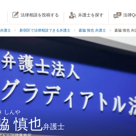
法律相談を投稿する
弁護士を探す
法律Q
弁護士
新宿区で法律相談できる弁護士
森脇 慎也 弁護士
森脇 慎也 
き しんや
脇 慎也
弁護士
アトル法律事務所