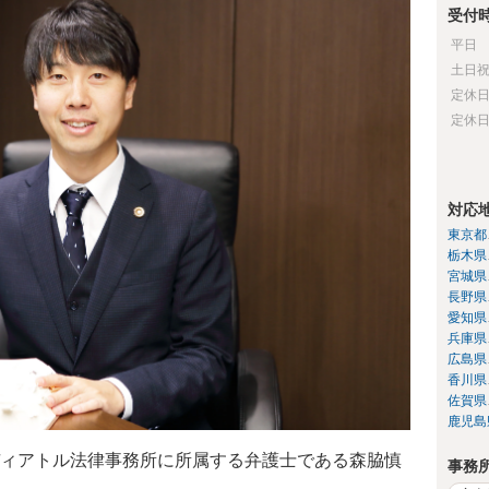
受付
平日
土日
定休
定休
対応
東京都
栃木県
宮城県
長野県
愛知県
兵庫県
広島県
香川県
佐賀県
鹿児島
ィアトル法律事務所に所属する弁護士である森脇慎
事務