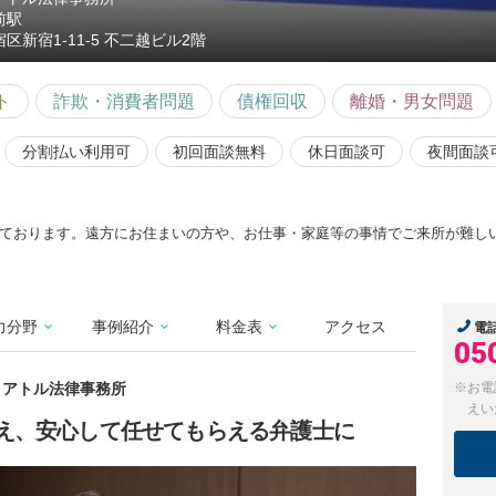
前駅
区新宿1-11-5 不二越ビル2階
ト
詐欺・消費者問題
債権回収
離婚・男女問題
分割払い利用可
初回面談無料
休日面談可
夜間面談
ております。遠方にお住まいの方や、お仕事・家庭等の事情でご来所が難し
力分野
事例紹介
料金表
アクセス
電
05
ディアトル法律事務所
※お電
えい
え、安心して任せてもらえる弁護士に