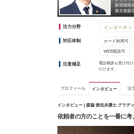
新宿御苑
東京都
新宿
注力分野
インターネッ
対応体制
カード利用可
WEB面談可
電話相談も受け付け
注意補足
だけます。
プロフィール
注
インタビュー
インタビュー | 森脇 慎也弁護士 グラ
依頼者の方のことを一番に考