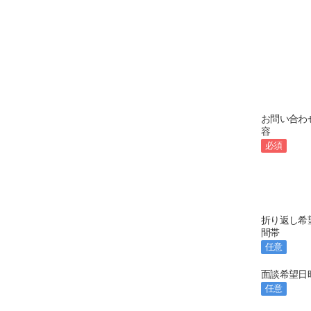
お問い合わ
容
必須
折り返し希
間帯
任意
面談希望日
任意