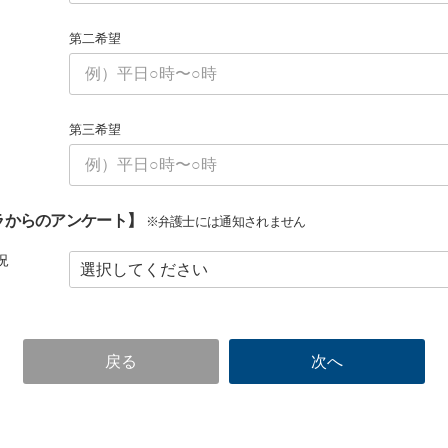
第二希望
第三希望
ラからのアンケート】
※弁護士には通知されません
況