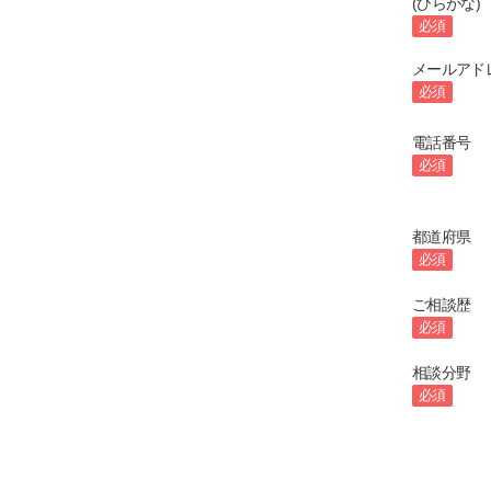
(ひらがな)
必須
メールアド
必須
電話番号
必須
都道府県
必須
ご相談歴
必須
相談分野
必須