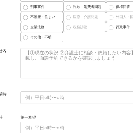
刑事事件
詐欺・消費者問題
債権回収
不動産・住まい
医療・介護問題
外国人・
企業法務
税務訴訟
行政事件
その他・不明
せ内
望時
時
第一希望