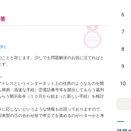
6
回答
7
護士
8
のことと存じます。少しでも問題解決のお役に立てればと
す。

9


10
①IPアドレスというインターネット上の住所のようなものを開
も簡易・迅速な手続）②電話番号等を開示してもらう裁判
もらう開示命令（１０月から始まった新しい手続）を検討
供命令に応じないというような情報も出回っておりますので、
旧来型の①の合わせ技で申立てを進めるのがベターかと考