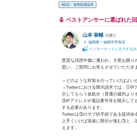
訴訟・損害賠償請求
ベストアンサーに選ばれた
山本 恭輔
弁護士
福岡県
>
福岡市早良区
インターネットに注力する弁
悪質な誹謗中傷に遭われ、大変お困り
思い、ご質問にお答えさせていただきま
＞どのような対策を行っていけばよいか
→Twitterにおける開示請求では、
示してもらう仮処分（普通の裁判より
③IPアドレスや電話番号等を開示して
する必要があります。

Twitterは③のサブ的手続である提
上手くいけば迅速に開示が進む③と、
えます。
