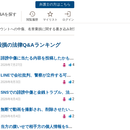
弁護士の方はこちら
&Aを探す
閲覧履歴
マイリスト
ログイン
アカウントへの中傷、名誉棄損に関する書き込み対策について」
毀損の法律Q&Aランキング
誹謗中傷に当たる内容を投稿したかもしれない。開示請求や民事刑事裁判に発展しうるのか教えて欲しい。
4
2026年7月27日
LINEで会社批判、警察が立件する可能性は？
2
2026年8月3日
SNSでの誹謗中傷と金銭トラブル、法的対応の相談
2
2026年8月4日
無断で動画を撮影され、削除させたいが連絡が返ってこない。
2
2026年8月4日
当方の腹いせで相手方の個人情報をSNSで晒してしまい名誉毀損させてしまったかもしれない