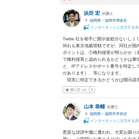
浜田 宏
弁護士
福岡県
>
福岡市博多区
インターネットに注力する弁
Twitte 社を相手に開示仮処分ない
何れも東京地裁管轄ですが、同社が国
ポイントは、①権利侵害が明らかか（
で権利侵害と認められるかどうかは事
と、IPアドレスやポート番号を特定し
があります）、等になります。

　現実に特定できるかどうかは開示請
役に立った
2
山本 恭輔
弁護士
福岡県
>
福岡市早良区
インターネットに注力する弁
悪質な誹謗中傷に遭われ、大変お困り
思い、ご質問にお答えさせていただきま