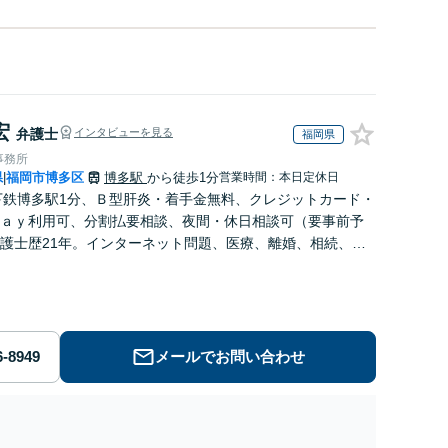
宏
弁護士
インタビューを見る
福岡県
事務所
県
福岡市博多区
博多駅
から徒歩1分
営業時間：本日定休日
|
下鉄博多駅1分、Ｂ型肝炎・着手金無料、クレジットカード・
ａｙ利用可、分割払要相談、夜間・休日相談可（要事前予
護士歴21年。インターネット問題、医療、離婚、相続、後
事故、借金、労働、民事全般取扱い
メールでお問い合わせ