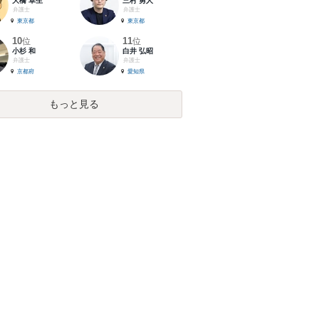
大橋 卓生
三村 勇人
弁護士
弁護士
東京都
東京都
10
11
位
位
小杉 和
白井 弘昭
弁護士
弁護士
京都府
愛知県
もっと見る