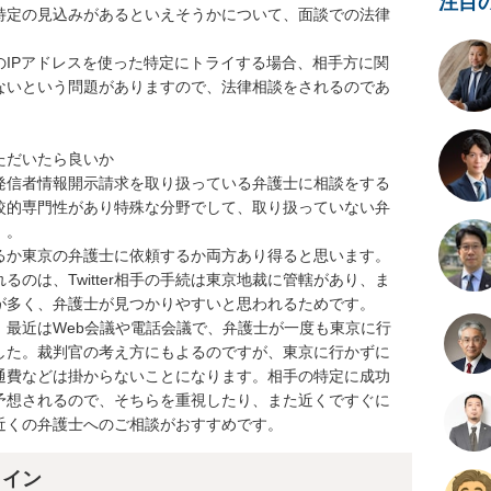
注目
特定の見込みがあるといえそうかについて、面談での法律
IPアドレスを使った特定にトライする場合、相手方に関
ないという問題がありますので、法律相談をされるのであ
だいたら良いか

発信者情報開示請求を取り扱っている弁護士に相談をする
較的専門性があり特殊な分野でして、取り扱っていない弁
。

るか東京の弁護士に依頼するか両方あり得ると思います。

のは、Twitter相手の手続は東京地裁に管轄があり、ま
が多く、弁護士が見つかりやすいと思われるためです。

続も、最近はWeb会議や電話会議で、弁護士が一度も東京に行
した。裁判官の考え方にもよるのですが、東京に行かずに
通費などは掛からないことになります。相手の特定に成功
予想されるので、そちらを重視したり、また近くですぐに
近くの弁護士へのご相談がおすすめです。
ライン