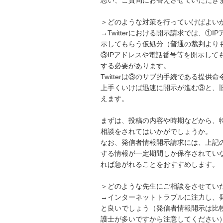
＞どのような対策を行っていけばよいか
→Twitterにおける開示請求では、
示してもらう仮処分（普通の裁判より
③IPアドレスや電話番号等を開示して
する必要があります。

Twitterは③のサブ的手続である提
上手くいけば迅速に開示が進む③と、
えます。

まずは、投稿の内容や時期などから、
相談をされてはいかがでしょうか。

なお、発信者情報開示請求には、上記の
する情報が一定期間しか保存されてい
れば急がれることをおすすめします。

＞どのような先生にご相談をさせていた
→インターネットトラブルに注力し、
と良いでしょう（発信者情報開示は比
護士が多いですから注意してください）