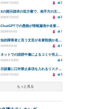
2
2026年7月29日
Xの開示請求の双方審で、相手方の主張が口頭ばかりで把握しきれません
3
2026年7月22日
ChatGPTでの愚痴が情報漏洩や名誉毀損に該当するか確認したい
1
2026年8月4日
知的障害者と言う文言が名誉毀損か名誉感情の侵害になるか教えてほしい。
1
2026年8月4日
ネットでの誹謗中傷によるコミケ売上減少、損害賠償は可能か？
4
2026年7月30日
示談書に口外禁止条項を入れるリスクはありますか？
5
2026年7月23日
もっと見る