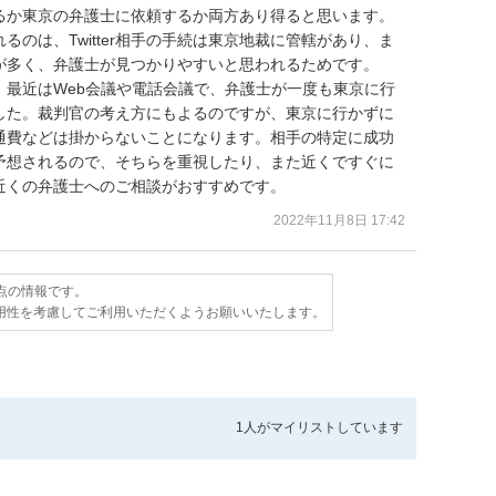
るか東京の弁護士に依頼するか両方あり得ると思います。

のは、Twitter相手の手続は東京地裁に管轄があり、ま
が多く、弁護士が見つかりやすいと思われるためです。

続も、最近はWeb会議や電話会議で、弁護士が一度も東京に行
した。裁判官の考え方にもよるのですが、東京に行かずに
通費などは掛からないことになります。相手の特定に成功
予想されるので、そちらを重視したり、また近くですぐに
近くの弁護士へのご相談がおすすめです。
2022年11月8日 17:42
時点の情報です。
用性を考慮してご利用いただくようお願いいたします。
1人が
マイリストしています