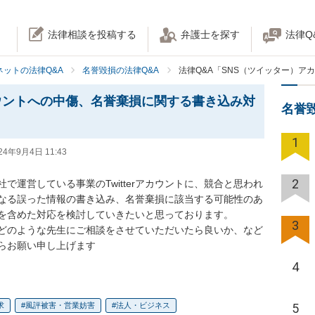
法律相談を投稿する
弁護士を探す
法律Q
ネットの法律Q&A
名誉毀損の法律Q&A
法律Q&A「SNS（ツイッター）
ウントへの中傷、名誉棄損に関する書き込み対
名誉
1
24年9月4日 11:43
2
で運営している事業のTwitterアカウントに、競合と思われ
なる誤った情報の書き込み、名誉棄損に該当する可能性のあ
を含めた対応を検討していきたいと思っております。

3
どのような先生にご相談をさせていただいたら良いか、など
らお願い申し上げます
4
5
求
風評被害・営業妨害
法人・ビジネス