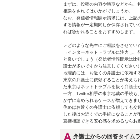
まずは、投稿の内容や時期などから、
相談をされてはいかがでしょうか。

なお、発信者情報開示請求には、上記の
する情報が一定期間しか保存されてい
れば急がれることをおすすめします。

＞どのような先生にご相談をさせていた
→インターネットトラブルに注力し、
と良いでしょう（発信者情報開示は比
護士が多いですから注意してください）
地理的には、お近くの弁護士に依頼す
東京の弁護士に依頼することが考えられる
た東京はネットトラブルを扱う弁護士
一方、Twitter相手の東京地裁の手
かずに進められるケースが増えてきま
住めばお近くの弁護士に依頼しても交
した後はお近くでの手続になることが
直接相談できる安心感を求めるならお
弁護士からの回答タイム