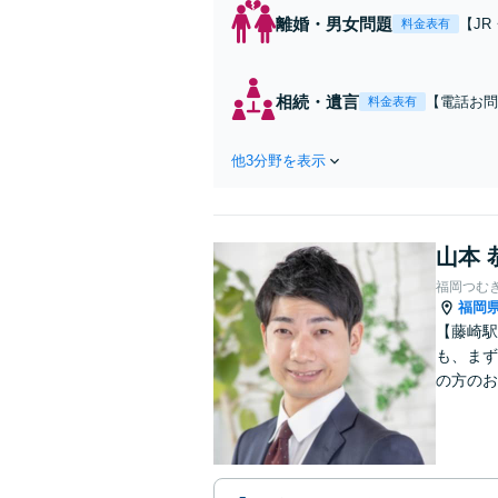
離婚・男女問題
【J
料金表有
年以
権な
し、
相続・遺言
【電話お問
料金表有
上】遺産分
さい。相談
他3分野を表示
にも、経験
山本 
福岡つむ
福岡
【藤崎駅
も、まず
の方のお
リーズナ