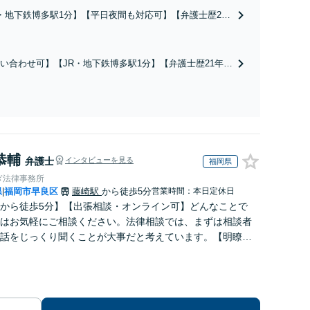
R・地下鉄博多駅1分】【平日夜間も対応可】【弁護士歴21
上】【家事調停官の経験あり】慰謝料請求／財産分与／親
どお任せください。相談者さまのお話を丁寧にヒアリング
最善の解決策をご提案いたします
い合わせ可】【JR・地下鉄博多駅1分】【弁護士歴21年以
割協議／遺留分侵害額請求／遺言書作成などお任せくだ
者さまに寄り添って解決へ。円満な相続を実現するため
豊富な弁護士にお任せください
恭輔
弁護士
インタビューを見る
福岡県
ぎ法律事務所
県
福岡市早良区
藤崎駅
から徒歩5分
営業時間：本日定休日
|
から徒歩5分】【出張相談・オンライン可】どんなことで
はお気軽にご相談ください。法律相談では、まずは相談者
話をじっくり聞くことが大事だと考えています。【明瞭で
ブルな料金体制】