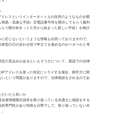


①IPアドレスというインターネット上の住所のようなものを開
も簡易・迅速な手続）②電話番号等を開示してもらう裁判
もらう開示命令（１０月から始まった新しい手続）を検討
供命令に応じないというような情報も出回っておりますので、
旧来型の①の合わせ技で申立てを進めるのがベターかと考
特定の見込みがあるといえそうかについて、面談での法律
IPアドレスを使った特定にトライする場合、相手方に関
ないという問題がありますので、法律相談をされるのであ
だいたら良いか

発信者情報開示請求を取り扱っている弁護士に相談をする
較的専門性があり特殊な分野でして、取り扱っていない弁
。
