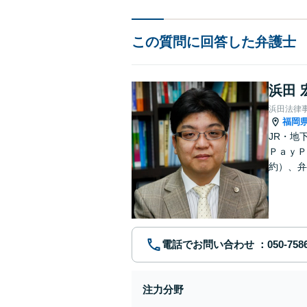
この質問に回答した弁護士
浜田 
浜田法律
福岡
JR・地
ＰａｙＰ
約）、弁
見、交通
電話でお問い合わせ
注力分野