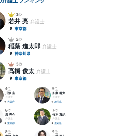
の弁護士ランキング
1
位
若井 亮
弁護士
東京都
2
位
稲葉 進太郎
弁護士
神奈川県
3
位
髙橋 俊太
弁護士
東京都
4
5
位
位
川添 圭
加藤 善大
弁護士
弁護士
大阪府
埼玉県
6
7
位
位
泉 亮介
竹本 真紀
弁護士
弁護士
東京都
愛知県
8
9
位
位